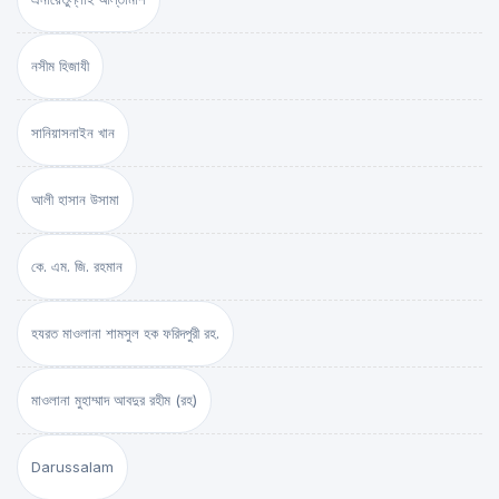
নসীম হিজাযী
সানিয়াসনাইন খান
আলী হাসান উসামা
কে. এম. জি. রহমান
হযরত মাওলানা শামসুল হক ফরিদপুরী রহ.
মাওলানা মুহাম্মাদ আবদুর রহীম (রহ)
Darussalam