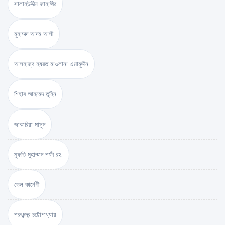
সালাহউদ্দীন জাহাঙ্গীর
মুহাম্মদ আদম আলী
আলহাজ্ব হযরত মাওলানা এমামুদ্দীন
শিহাব আহমেদ তুহিন
জাকারিয়া মাসুদ
মুফতি মুহাম্মাদ শফী রহ.
ডেল কার্নেগী
শরৎচন্দ্র চট্টোপাধ্যায়