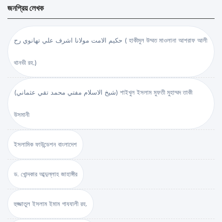
জনপ্রিয় লেখক
حكيم الامت مولانا اشرف علي تهانوي رح ( হাকীমুল উম্মত মাওলানা আশরাফ আলী
থানভী রহ.)
(شيخ الاسلام مفتي محمد تقي عثماني) শাইখুল ইসলাম মুফতী মুহাম্মদ তাকী
উসমানী
ইসলামিক ফাউন্ডেশন বাংলাদেশ
ড. খোন্দকার আব্দুল্লাহ জাহাঙ্গীর
হুজ্জাতুল ইসলাম ইমাম গাযযালী রহ.