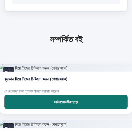
সম্পর্কিত বই
PDF
কুরআন দিয়ে নিজের চিকিৎসা করুন (পেপারব্যাক)
লেখক:আবুল ফিদা মুহাম্মাদ ইজ্জত মুহাম্মাদ আরেফ
ডাউনলোডবিনামূল্যে
PDF