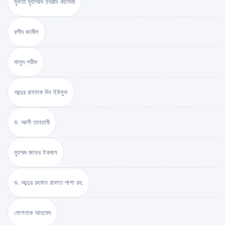
মুফতী মুহাম্মাদ ইদরীস কাসেমী
রশীদ জামীল
মাসুদ শরীফ
আব্দুর রাযযাক বিন ইউসুফ
ড. আলী তানতাবী
মুহম্মদ জাফর ইকবাল
ড. আব্দুর রহমান রাফাত পাশা রহ.
মোশতাক আহমেদ