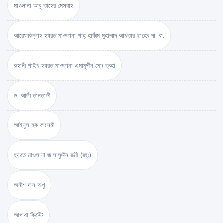
মাওলানা আবু তাহের মেসবাহ
আরেফবিল্লাহ হযরত মাওলানা শাহ্ হাকীম মুহাম্মাদ আখতার ছাহেব দা. বা.
রূহানী শাইখ হযরত মাওলানা এমামুদ্দীন মোঃ ত্বহা
ড. আলী তানতাভী
আইনুল হক কাসেমী
হযরত মাওলানা জালালুদ্দীন রূমী (রহঃ)
অনীশ দাস অপু
আগাথা ক্রিস্টি