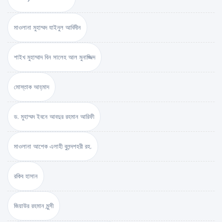
মাওলানা মুহাম্মদ যাইনুল আবিদীন
শাইখ মুহাম্মাদ বিন সালেহ আল মুনাজ্জিদ
মোস্তাক আহ্‌মাদ
ড. মুহাম্মদ ইবনে আবদুর রহমান আরিফী
মাওলানা আশেক এলাহী বুলন্দশহরী রহ.
রকিব হাসান
জিয়াউর রহমান মুন্সী