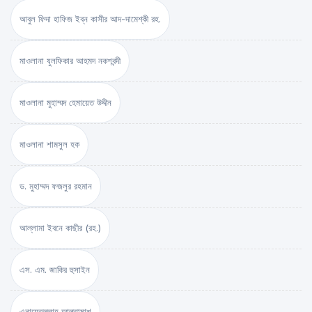
আবুল ফিদা হাফিজ ইব্‌ন কাসীর আদ-দামেশ্‌কী রহ.
মাওলানা যুলফিকার আহমদ নকশবন্দী
মাওলানা মুহাম্মদ হেমায়েত উদ্দীন
মাওলানা শামসুল হক
ড. মুহাম্মদ ফজলুর রহমান
আল্লামা ইবনে কাছীর (রহ.)
এস. এম. জাকির হুসাইন
এনায়েতুল্লাহ আল্‌তামাশ