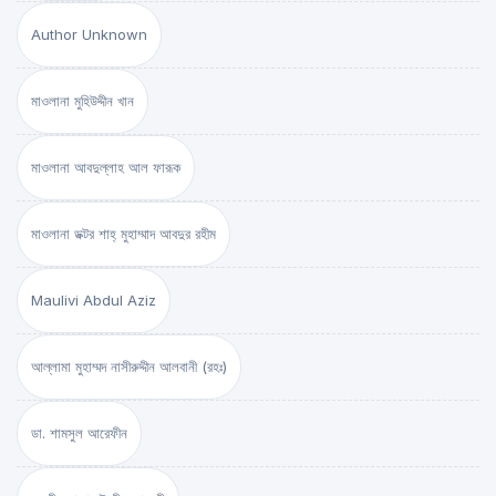
Author Unknown
মাওলানা মুহিউদ্দীন খান
মাওলানা আবদুল্লাহ আল ফারূক
মাওলানা ডক্টর শাহ্‌ মুহাম্মাদ আবদুর রহীম
Maulivi Abdul Aziz
আল্লামা মুহাম্মদ নাসীরুদ্দীন আলবানী (রহঃ)
ডা. শামসুল আরেফীন