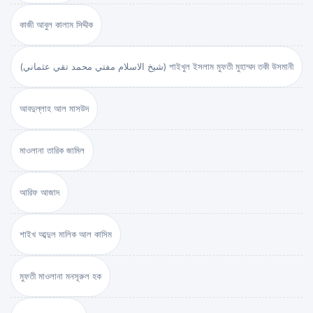
কাজী আবুল কালাম সিদ্দীক
(شيخ الاسلام مفتي محمد تقي عثماني) শাইখুল ইসলাম মুফতী মুহাম্মদ তকী উসমানী
আবদুল্লাহ আল মাসউদ
মাওলানা তারিক জামিল
আরিফ আজাদ
শাইখ আব্দুল মালিক আল কাসিম
মুফতী মাওলানা মনসূরুল হক