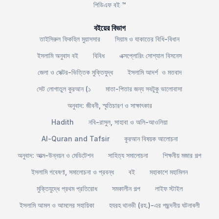
পিডিএফ বই ™
বইয়ের বিভাগ
তাইসিরুল ফিকহিল মুয়াসসার
সিয়াম ও যাকাতের বিধি-বিধান
ইসলামি অনুবাদ বই
বিবিধ
এক্সপ্লোরিং সোশ্যাল বিসনেস
জেলা ও সেক্টর-ভিত্তিক মুক্তিযুদ্ধ
ইসলামি আদর্শ ও মতবাদ
সেট লোগাতুল কুরআন (১
মাতা-পিতার জন্য সবটুকু ভালোবাসা
অনুবাদ: জীবনী, স্মৃতিচারণ ও সাক্ষাৎকার
Hadith
নবি-রাসুল, সাহাবা ও অলি-আওলিয়া
Al-Quran and Tafsir
কুরআন বিষয়ক আলোচনা
অনুবাদ: আত্ম-উন্নয়ন ও মেডিটেশন
সাহিত্য সমালোচনা
শিক্ষনীয় মজার গল্প
ইসলামি গবেষণা, সমালোচনা ও প্রবন্ধ
বই
মহাকাশে মহামিলন
মুক্তিযুদ্ধে প্রথম প্রতিরোধ
সমকালীন গল্প
লাইফ স্টাইল
ইসলামি আমল ও আমলের সহায়িকা
হযরহ থানভী (রহ.)-এর পছন্দনীয় ঘটনাবলী