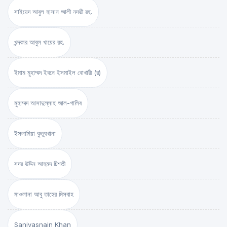
সাইয়েদ আবুল হাসান আলী নদভী রহ.
খন্দকার আবুল খায়ের রহ.
ইমাম মুহাম্মদ ইবনে ইসমাইল বোখারী (র)
মুহাম্মদ আসাদুল্লাহ আল-গালিব
ইসলামিয়া কুতুবখানা
সদর উদ্দিন আহমদ চিশতী
মাওলানা আবু তাহের মিসবাহ
Saniyasnain Khan