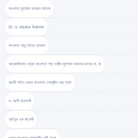
মাওলানা মুহাম্মাদ আবদুল মালেক
Dr. V. Abdur Rahim
মাওলানা আবু তাহের মেসবাহ
আরেফবিল্লাহ হযরত মাওলানা শাহ্ হাকীম মুহাম্মাদ আখতার ছাহেব দা. বা.
রূহানী শাইখ হযরত মাওলানা এমামুদ্দীন মোঃ ত্বহা
ড. আলী তানতাভী
আইনুল হক কাসেমী
হযরত মাওলানা জালালুদ্দীন রূমী (রহঃ)