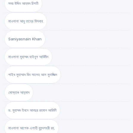
সদর উদ্দিন আহমদ চিশতী
মাওলানা আবু তাহের মিসবাহ
Saniyasnain Khan
মাওলানা মুহাম্মদ যাইনুল আবিদীন
শাইখ মুহাম্মাদ বিন সালেহ আল মুনাজ্জিদ
মোস্তাক আহ্‌মাদ
ড. মুহাম্মদ ইবনে আবদুর রহমান আরিফী
মাওলানা আশেক এলাহী বুলন্দশহরী রহ.