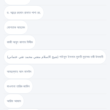
ড. আব্দুর রহমান রাফাত পাশা রহ.
মোশতাক আহমেদ
কাজী আবুল কালাম সিদ্দীক
(شيخ الاسلام مفتي محمد تقي عثماني) শাইখুল ইসলাম মুফতী মুহাম্মদ তকী উসমানী
আবদুল্লাহ আল মাসউদ
মাওলানা তারিক জামিল
আরিফ আজাদ