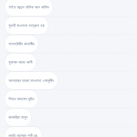
শাইখ আব্দুল মালিক আল কাসিম
মুফতী মাওলানা মনসূরুল হক
সালাহউদ্দীন জাহাঙ্গীর
মুহাম্মদ আদম আলী
আলহাজ্ব হযরত মাওলানা এমামুদ্দীন
শিহাব আহমেদ তুহিন
জাকারিয়া মাসুদ
মুফতি মুহাম্মাদ শফী রহ.