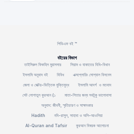
পিডিএফ বই ™
বইয়ের বিভাগ
তাইসিরুল ফিকহিল মুয়াসসার
সিয়াম ও যাকাতের বিধি-বিধান
ইসলামি অনুবাদ বই
বিবিধ
এক্সপ্লোরিং সোশ্যাল বিসনেস
জেলা ও সেক্টর-ভিত্তিক মুক্তিযুদ্ধ
ইসলামি আদর্শ ও মতবাদ
সেট লোগাতুল কুরআন (১
মাতা-পিতার জন্য সবটুকু ভালোবাসা
অনুবাদ: জীবনী, স্মৃতিচারণ ও সাক্ষাৎকার
Hadith
নবি-রাসুল, সাহাবা ও অলি-আওলিয়া
Al-Quran and Tafsir
কুরআন বিষয়ক আলোচনা