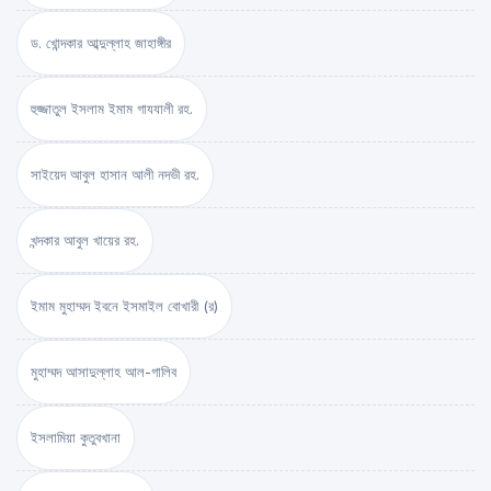
ড. খোন্দকার আব্দুল্লাহ জাহাঙ্গীর
হুজ্জাতুল ইসলাম ইমাম গাযযালী রহ.
সাইয়েদ আবুল হাসান আলী নদভী রহ.
খন্দকার আবুল খায়ের রহ.
ইমাম মুহাম্মদ ইবনে ইসমাইল বোখারী (র)
মুহাম্মদ আসাদুল্লাহ আল-গালিব
ইসলামিয়া কুতুবখানা