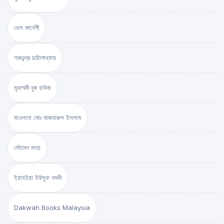
ডেল কার্নেগী
শরৎচন্দ্র চট্টোপাধ্যায়
মুহাম্মদী বুক হাউজ
মাওলানা মোঃ মাজহারুল ইসলাম
সৌমেন সাহা
ইয়াহইয়া ইউসুফ নদভী
Dakwah Books Malaysia