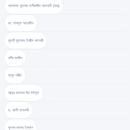
আল্লামা মুহাম্মদ নাসীরুদ্দীন আলবানী (রহঃ)
ডা. শামসুল আরেফীন
মুফতী মুহাম্মাদ ইদরীস কাসেমী
রশীদ জামীল
মাসুদ শরীফ
আব্দুর রাযযাক বিন ইউসুফ
ড. আলী তানতাবী
মুহম্মদ জাফর ইকবাল