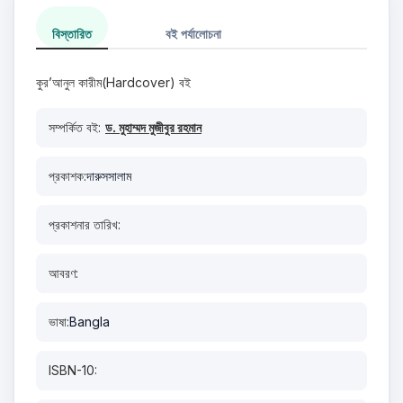
বিস্তারিত
বই পর্যালোচনা
কুর’আনুল কারীম(Hardcover) বই
সম্পর্কিত বই:
ড. মুহাম্মদ মুজীবুর রহমান
প্রকাশক:
দারুসসালাম
প্রকাশনার তারিখ:
আবরণ:
ভাষা:
Bangla
ISBN-10: