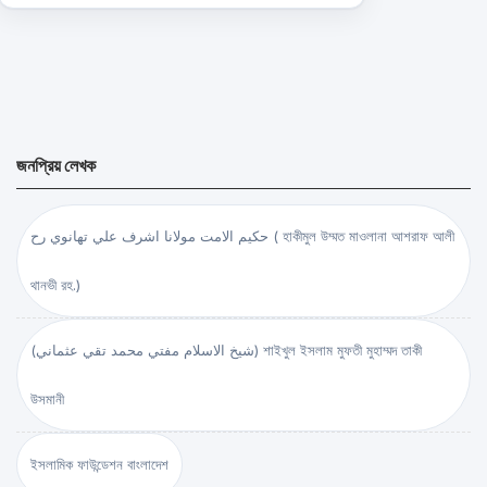
জনপ্রিয় লেখক
حكيم الامت مولانا اشرف علي تهانوي رح ( হাকীমুল উম্মত মাওলানা আশরাফ আলী
থানভী রহ.)
(شيخ الاسلام مفتي محمد تقي عثماني) শাইখুল ইসলাম মুফতী মুহাম্মদ তাকী
উসমানী
ইসলামিক ফাউন্ডেশন বাংলাদেশ