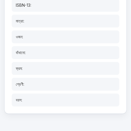
ISBN-13:
মাত্রা:
ওজন:
বাঁধানো:
ক্রম:
শ্রেণী:
বয়স: