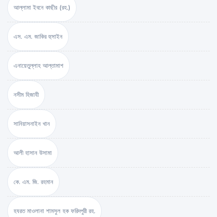
আল্লামা ইবনে কাছীর (রহ.)
এস. এম. জাকির হুসাইন
এনায়েতুল্লাহ আল্‌তামাশ
নসীম হিজাযী
সানিয়াসনাইন খান
আলী হাসান উসামা
কে. এম. জি. রহমান
হযরত মাওলানা শামসুল হক ফরিদপুরী রহ.