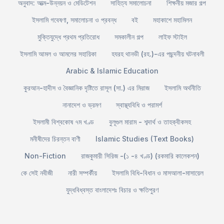
অনুবাদ: আত্ম-উন্নয়ন ও মেডিটেশন
সাহিত্য সমালোচনা
শিক্ষনীয় মজার গল্প
ইসলামি গবেষণা, সমালোচনা ও প্রবন্ধ
বই
মহাকাশে মহামিলন
মুক্তিযুদ্ধে প্রথম প্রতিরোধ
সমকালীন গল্প
লাইফ স্টাইল
ইসলামি আমল ও আমলের সহায়িকা
হযরহ থানভী (রহ.)-এর পছন্দনীয় ঘটনাবলী
Arabic & Islamic Education
কুরআন-হাদীস ও বৈজ্ঞানিক দৃষ্টিতে রাসূল (সা.) এর মিরাজ
ইসলামি অর্থনীতি
নানাদেশ ও ভ্রমণ
স্বাস্থ্যবিধি ও পরামর্শ
ইসলামী বিশ্বকোষ ৭ম খণ্ড
বুলূগুল মারাম - শব্দার্থ ও তাহক্বীকসহ
মনীষীদের চিরন্তন বাণী
Islamic Studies (Text Books)
Non-Fiction
রাজকুমারী সিরিজ -(১ -৪ খণ্ড) (রকমারি কালেকশন)
কে সেই নবীজী
নারী সম্পর্কীয়
ইসলামি বিধি-বিধান ও মাসআলা-মাসায়েল
যুদ্ধবিধ্বস্ত বাংলাদেশঃ বিচার ও ক্ষতিপুরণ