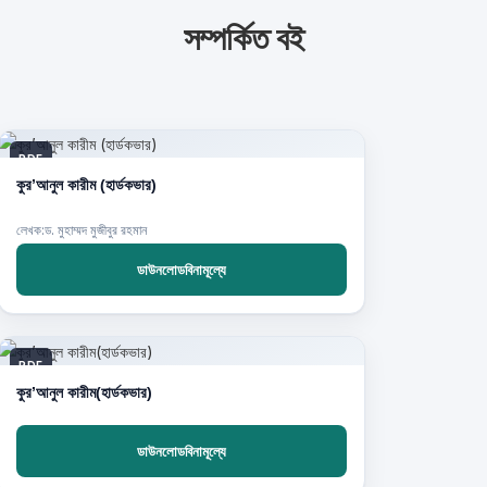
সম্পর্কিত বই
PDF
কুর’আনুল কারীম (হার্ডকভার)
লেখক:ড. মুহাম্মদ মুজীবুর রহমান
ডাউনলোডবিনামূল্যে
PDF
কুর’আনুল কারীম(হার্ডকভার)
ডাউনলোডবিনামূল্যে