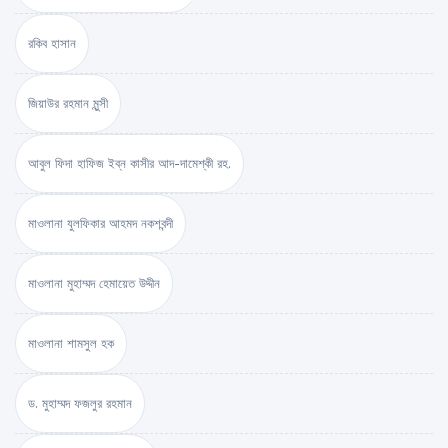
রকিব হাসান
জিয়াউর রহমান মুন্সী
আবুল ফিদা হাফিজ ইব্‌ন কাসীর আদ-দামেশ্‌কী রহ.
মাওলানা যুলফিকার আহমদ নকশবন্দী
মাওলানা মুহাম্মদ হেমায়েত উদ্দীন
মাওলানা শামসুল হক
ড. মুহাম্মদ ফজলুর রহমান