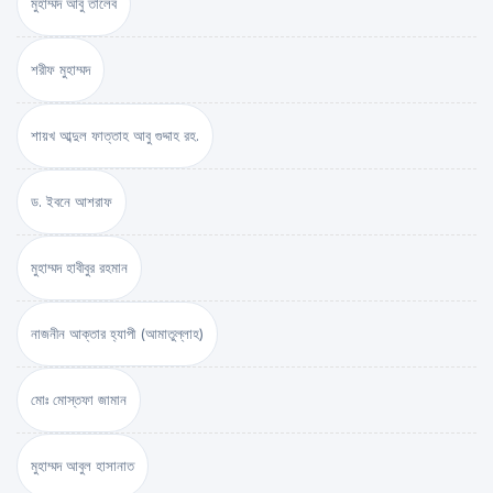
মুহাম্মদ আবু তালেব
শরীফ মুহাম্মদ
শায়খ আব্দুল ফাত্তাহ আবু গুদ্দাহ রহ.
ড. ইবনে আশরাফ
মুহাম্মদ হাবীবুর রহমান
নাজনীন আক্তার হ্যাপী (আমাতুল্লাহ)
মোঃ মোস্তফা জামান
মুহাম্মদ আবুল হাসানাত