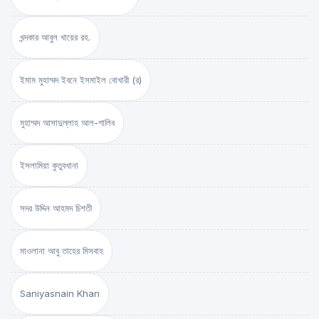
খন্দকার আবুল খায়ের রহ.
ইমাম মুহাম্মদ ইবনে ইসমাইল বোখারী (র)
মুহাম্মদ আসাদুল্লাহ আল-গালিব
ইসলামিয়া কুতুবখানা
সদর উদ্দিন আহমদ চিশতী
মাওলানা আবু তাহের মিসবাহ
Saniyasnain Khan