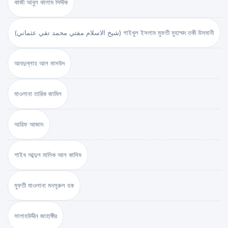
কাজী আবুল কালাম সিদ্দীক
(شيخ الاسلام مفتي محمد تقي عثماني) শাইখুল ইসলাম মুফতী মুহাম্মদ তকী উসমানী
আবদুল্লাহ আল মাসউদ
মাওলানা তারিক জামিল
আরিফ আজাদ
শাইখ আব্দুল মালিক আল কাসিম
মুফতী মাওলানা মনসূরুল হক
সালাহউদ্দীন জাহাঙ্গীর