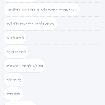
আরেফবিল্লাহ হযরত মাওলানা শাহ্ হাকীম মুহাম্মাদ আখতার ছাহেব দা. বা.
রূহানী শাইখ হযরত মাওলানা এমামুদ্দীন মোঃ ত্বহা
ড. আলী তানতাভী
আইনুল হক কাসেমী
হযরত মাওলানা জালালুদ্দীন রূমী (রহঃ)
অনীশ দাস অপু
আগাথা ক্রিস্টি