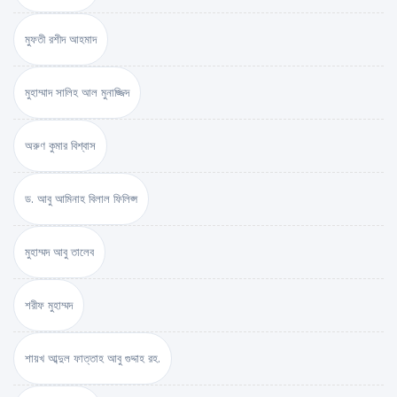
মুফতী রশীদ আহমাদ
মুহাম্মাদ সালিহ আল মুনাজ্জিদ
অরুণ কুমার বিশ্বাস
ড. আবু আমিনাহ বিলাল ফিলিপ্স
মুহাম্মদ আবু তালেব
শরীফ মুহাম্মদ
শায়খ আব্দুল ফাত্তাহ আবু গুদ্দাহ রহ.