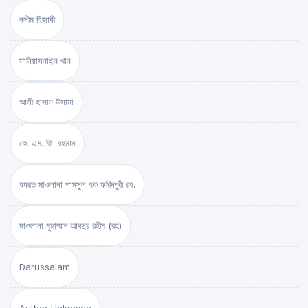
নসীম হিজাযী
সানিয়াসনাইন খান
আলী হাসান উসামা
কে. এম. জি. রহমান
হযরত মাওলানা শামসুল হক ফরিদপুরী রহ.
মাওলানা মুহাম্মাদ আবদুর রহীম (রহ)
Darussalam