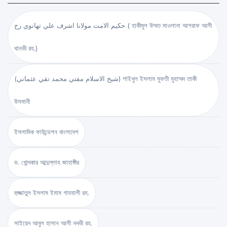
حكيم الامت مولانا اشرف علي تهانوي رح ( হাকীমুল উম্মত মাওলানা আশরাফ আলী
থানভী রহ.)
(شيخ الاسلام مفتي محمد تقي عثماني) শাইখুল ইসলাম মুফতী মুহাম্মদ তাকী
উসমানী
ইসলামিক ফাউন্ডেশন বাংলাদেশ
ড. খোন্দকার আব্দুল্লাহ জাহাঙ্গীর
হুজ্জাতুল ইসলাম ইমাম গাযযালী রহ.
সাইয়েদ আবুল হাসান আলী নদভী রহ.