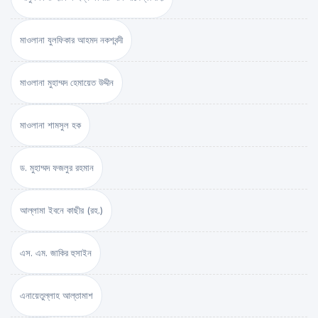
মাওলানা যুলফিকার আহমদ নকশবন্দী
মাওলানা মুহাম্মদ হেমায়েত উদ্দীন
মাওলানা শামসুল হক
ড. মুহাম্মদ ফজলুর রহমান
আল্লামা ইবনে কাছীর (রহ.)
এস. এম. জাকির হুসাইন
এনায়েতুল্লাহ আল্‌তামাশ