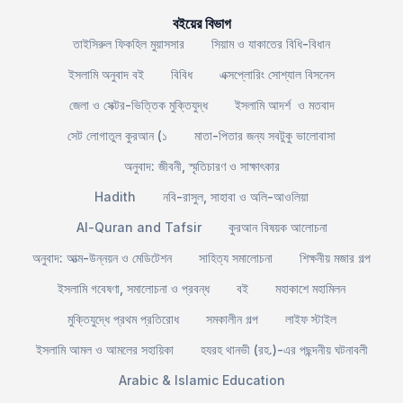
বইয়ের বিভাগ
তাইসিরুল ফিকহিল মুয়াসসার
সিয়াম ও যাকাতের বিধি-বিধান
ইসলামি অনুবাদ বই
বিবিধ
এক্সপ্লোরিং সোশ্যাল বিসনেস
জেলা ও সেক্টর-ভিত্তিক মুক্তিযুদ্ধ
ইসলামি আদর্শ ও মতবাদ
সেট লোগাতুল কুরআন (১
মাতা-পিতার জন্য সবটুকু ভালোবাসা
অনুবাদ: জীবনী, স্মৃতিচারণ ও সাক্ষাৎকার
Hadith
নবি-রাসুল, সাহাবা ও অলি-আওলিয়া
Al-Quran and Tafsir
কুরআন বিষয়ক আলোচনা
অনুবাদ: আত্ম-উন্নয়ন ও মেডিটেশন
সাহিত্য সমালোচনা
শিক্ষনীয় মজার গল্প
ইসলামি গবেষণা, সমালোচনা ও প্রবন্ধ
বই
মহাকাশে মহামিলন
মুক্তিযুদ্ধে প্রথম প্রতিরোধ
সমকালীন গল্প
লাইফ স্টাইল
ইসলামি আমল ও আমলের সহায়িকা
হযরহ থানভী (রহ.)-এর পছন্দনীয় ঘটনাবলী
Arabic & Islamic Education