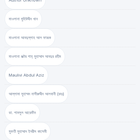
Author Unknown
মাওলানা মুহিউদ্দীন খান
মাওলানা আবদুল্লাহ আল ফারূক
মাওলানা ডক্টর শাহ্‌ মুহাম্মাদ আবদুর রহীম
Maulivi Abdul Aziz
আল্লামা মুহাম্মদ নাসীরুদ্দীন আলবানী (রহঃ)
ডা. শামসুল আরেফীন
মুফতী মুহাম্মাদ ইদরীস কাসেমী