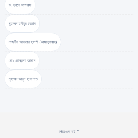
ড. ইবনে আশরাফ
মুহাম্মদ হাবীবুর রহমান
নাজনীন আক্তার হ্যাপী (আমাতুল্লাহ)
মোঃ মোস্তফা জামান
মুহাম্মদ আবুল হাসানাত
পিডিএফ বই ™