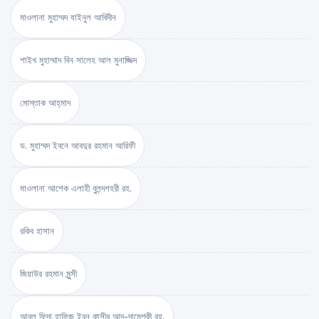
মাওলানা মুহাম্মদ যাইনুল আবিদীন
শাইখ মুহাম্মাদ বিন সালেহ আল মুনাজ্জিদ
মোস্তাক আহ্‌মাদ
ড. মুহাম্মদ ইবনে আবদুর রহমান আরিফী
মাওলানা আশেক এলাহী বুলন্দশহরী রহ.
রকিব হাসান
জিয়াউর রহমান মুন্সী
আবুল ফিদা হাফিজ ইব্‌ন কাসীর আদ-দামেশ্‌কী রহ.