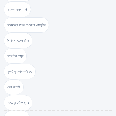
মুহাম্মদ আদম আলী
আলহাজ্ব হযরত মাওলানা এমামুদ্দীন
শিহাব আহমেদ তুহিন
জাকারিয়া মাসুদ
মুফতি মুহাম্মাদ শফী রহ.
ডেল কার্নেগী
শরৎচন্দ্র চট্টোপাধ্যায়