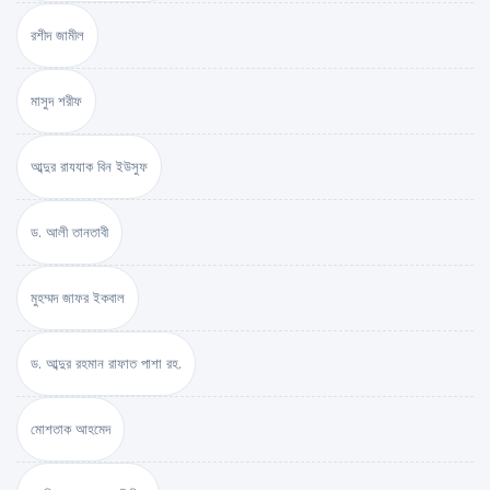
রশীদ জামীল
মাসুদ শরীফ
আব্দুর রাযযাক বিন ইউসুফ
ড. আলী তানতাবী
মুহম্মদ জাফর ইকবাল
ড. আব্দুর রহমান রাফাত পাশা রহ.
মোশতাক আহমেদ