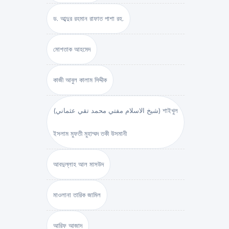
ড. আব্দুর রহমান রাফাত পাশা রহ.
মোশতাক আহমেদ
কাজী আবুল কালাম সিদ্দীক
(شيخ الاسلام مفتي محمد تقي عثماني) শাইখুল
ইসলাম মুফতী মুহাম্মদ তকী উসমানী
আবদুল্লাহ আল মাসউদ
মাওলানা তারিক জামিল
আরিফ আজাদ