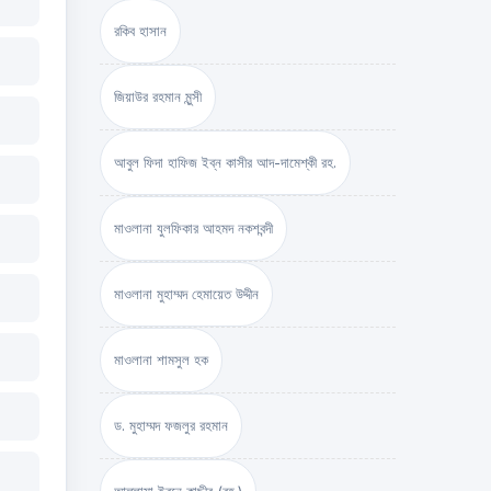
রকিব হাসান
জিয়াউর রহমান মুন্সী
আবুল ফিদা হাফিজ ইব্‌ন কাসীর আদ-দামেশ্‌কী রহ.
মাওলানা যুলফিকার আহমদ নকশবন্দী
মাওলানা মুহাম্মদ হেমায়েত উদ্দীন
মাওলানা শামসুল হক
ড. মুহাম্মদ ফজলুর রহমান