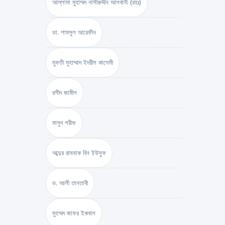
আল্লামা মুহাম্মদ নাসীরুদ্দীন আলবানী (রহঃ)
ডা. শামসুল আরেফীন
মুফতী মুহাম্মাদ ইদরীস কাসেমী
রশীদ জামীল
মাসুদ শরীফ
আব্দুর রাযযাক বিন ইউসুফ
ড. আলী তানতাবী
মুহম্মদ জাফর ইকবাল