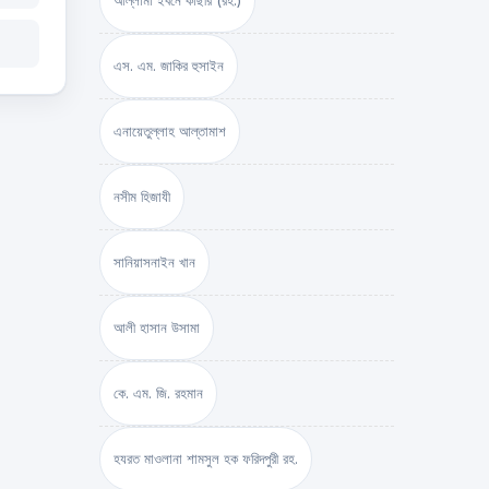
আল্লামা ইবনে কাছীর (রহ.)
এস. এম. জাকির হুসাইন
এনায়েতুল্লাহ আল্‌তামাশ
নসীম হিজাযী
সানিয়াসনাইন খান
আলী হাসান উসামা
কে. এম. জি. রহমান
হযরত মাওলানা শামসুল হক ফরিদপুরী রহ.