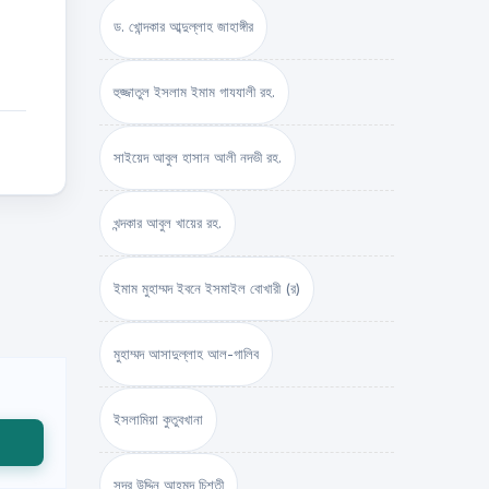
ড. খোন্দকার আব্দুল্লাহ জাহাঙ্গীর
হুজ্জাতুল ইসলাম ইমাম গাযযালী রহ.
সাইয়েদ আবুল হাসান আলী নদভী রহ.
খন্দকার আবুল খায়ের রহ.
ইমাম মুহাম্মদ ইবনে ইসমাইল বোখারী (র)
মুহাম্মদ আসাদুল্লাহ আল-গালিব
ইসলামিয়া কুতুবখানা
সদর উদ্দিন আহমদ চিশতী