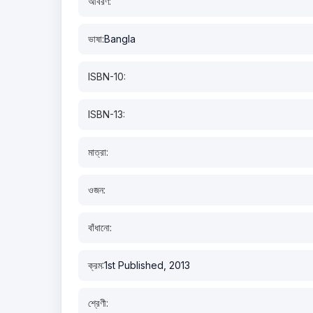
আবরণ:
ভাষা:
Bangla
ISBN-10:
ISBN-13:
মাত্রা:
ওজন:
বাঁধানো:
ক্রম:
1st Published, 2013
শ্রেণী: