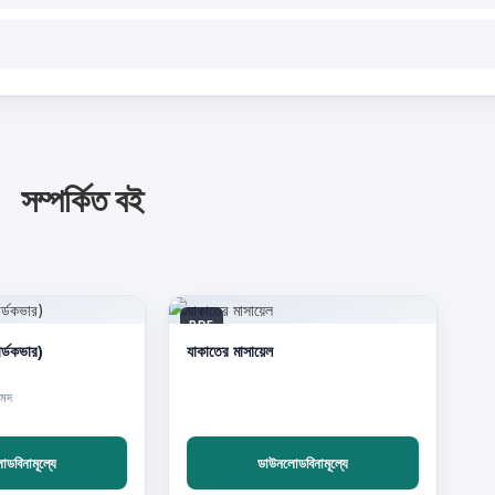
সম্পর্কিত বই
PDF
র্ডকভার)
যাকাতের মাসায়েল
হমদ
ডবিনামূল্যে
ডাউনলোডবিনামূল্যে