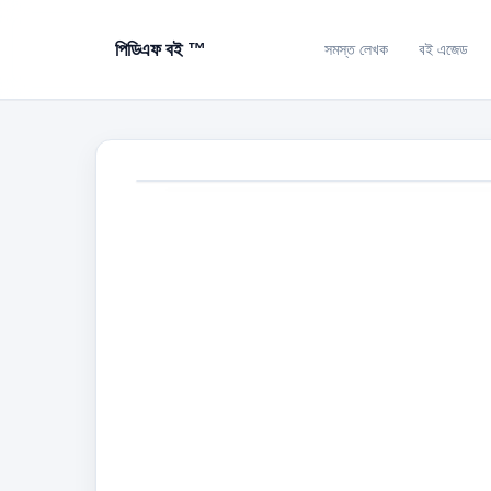
পিডিএফ বই ™
সমস্ত লেখক
বই এজেড