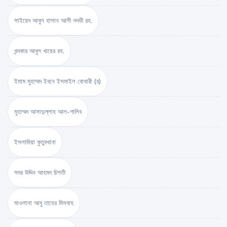
সাইয়েদ আবুল হাসান আলী নদভী রহ.
খন্দকার আবুল খায়ের রহ.
ইমাম মুহাম্মদ ইবনে ইসমাইল বোখারী (র)
মুহাম্মদ আসাদুল্লাহ আল-গালিব
ইসলামিয়া কুতুবখানা
সদর উদ্দিন আহমদ চিশতী
মাওলানা আবু তাহের মিসবাহ