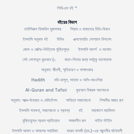
পিডিএফ বই ™
বইয়ের বিভাগ
তাইসিরুল ফিকহিল মুয়াসসার
সিয়াম ও যাকাতের বিধি-বিধান
ইসলামি অনুবাদ বই
বিবিধ
এক্সপ্লোরিং সোশ্যাল বিসনেস
জেলা ও সেক্টর-ভিত্তিক মুক্তিযুদ্ধ
ইসলামি আদর্শ ও মতবাদ
সেট লোগাতুল কুরআন (১
মাতা-পিতার জন্য সবটুকু ভালোবাসা
অনুবাদ: জীবনী, স্মৃতিচারণ ও সাক্ষাৎকার
Hadith
নবি-রাসুল, সাহাবা ও অলি-আওলিয়া
Al-Quran and Tafsir
কুরআন বিষয়ক আলোচনা
অনুবাদ: আত্ম-উন্নয়ন ও মেডিটেশন
সাহিত্য সমালোচনা
শিক্ষনীয় মজার গল্প
ইসলামি গবেষণা, সমালোচনা ও প্রবন্ধ
বই
মহাকাশে মহামিলন
মুক্তিযুদ্ধে প্রথম প্রতিরোধ
সমকালীন গল্প
লাইফ স্টাইল
ইসলামি আমল ও আমলের সহায়িকা
হযরহ থানভী (রহ.)-এর পছন্দনীয় ঘটনাবলী