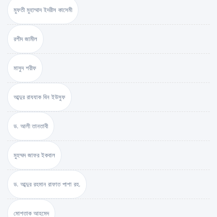
মুফতী মুহাম্মাদ ইদরীস কাসেমী
রশীদ জামীল
মাসুদ শরীফ
আব্দুর রাযযাক বিন ইউসুফ
ড. আলী তানতাবী
মুহম্মদ জাফর ইকবাল
ড. আব্দুর রহমান রাফাত পাশা রহ.
মোশতাক আহমেদ