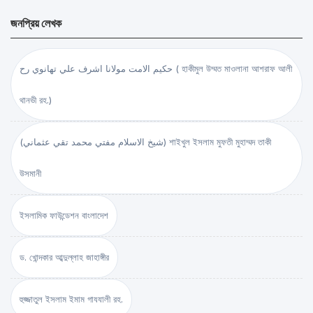
জনপ্রিয় লেখক
حكيم الامت مولانا اشرف علي تهانوي رح ( হাকীমুল উম্মত মাওলানা আশরাফ আলী
থানভী রহ.)
(شيخ الاسلام مفتي محمد تقي عثماني) শাইখুল ইসলাম মুফতী মুহাম্মদ তাকী
উসমানী
ইসলামিক ফাউন্ডেশন বাংলাদেশ
ড. খোন্দকার আব্দুল্লাহ জাহাঙ্গীর
হুজ্জাতুল ইসলাম ইমাম গাযযালী রহ.