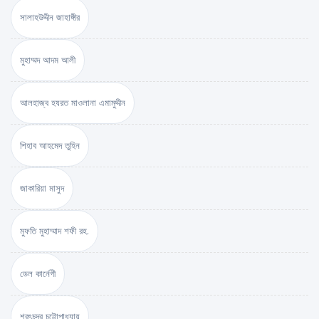
সালাহউদ্দীন জাহাঙ্গীর
মুহাম্মদ আদম আলী
আলহাজ্ব হযরত মাওলানা এমামুদ্দীন
শিহাব আহমেদ তুহিন
জাকারিয়া মাসুদ
মুফতি মুহাম্মাদ শফী রহ.
ডেল কার্নেগী
শরৎচন্দ্র চট্টোপাধ্যায়