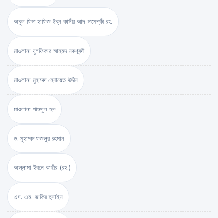
আবুল ফিদা হাফিজ ইব্‌ন কাসীর আদ-দামেশ্‌কী রহ.
মাওলানা যুলফিকার আহমদ নকশবন্দী
মাওলানা মুহাম্মদ হেমায়েত উদ্দীন
মাওলানা শামসুল হক
ড. মুহাম্মদ ফজলুর রহমান
আল্লামা ইবনে কাছীর (রহ.)
এস. এম. জাকির হুসাইন