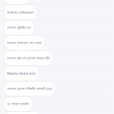
Author Unknown
মাওলানা মুহিউদ্দীন খান
মাওলানা আবদুল্লাহ আল ফারূক
মাওলানা ডক্টর শাহ্‌ মুহাম্মাদ আবদুর রহীম
Maulivi Abdul Aziz
আল্লামা মুহাম্মদ নাসীরুদ্দীন আলবানী (রহঃ)
ডা. শামসুল আরেফীন