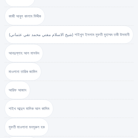
কাজী আবুল কালাম সিদ্দীক
(شيخ الاسلام مفتي محمد تقي عثماني) শাইখুল ইসলাম মুফতী মুহাম্মদ তকী উসমানী
আবদুল্লাহ আল মাসউদ
মাওলানা তারিক জামিল
আরিফ আজাদ
শাইখ আব্দুল মালিক আল কাসিম
মুফতী মাওলানা মনসূরুল হক