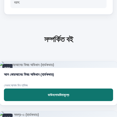
বয়স:
সম্পর্কিত বই
PDF
আল কোরআনের বিষয় অভিধান (হার্ডকভার)
লেখক:আসাদ বিন হাফিজ
ডাউনলোডবিনামূল্যে