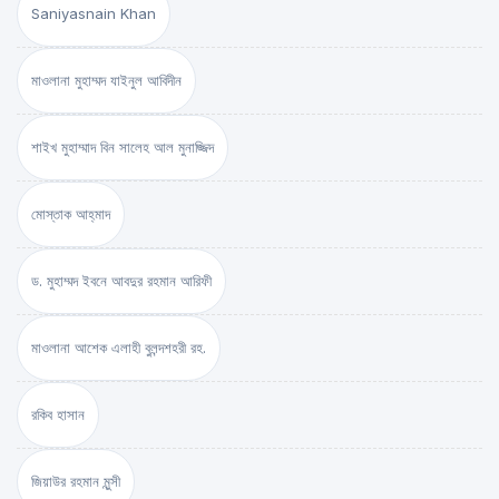
Saniyasnain Khan
মাওলানা মুহাম্মদ যাইনুল আবিদীন
শাইখ মুহাম্মাদ বিন সালেহ আল মুনাজ্জিদ
মোস্তাক আহ্‌মাদ
ড. মুহাম্মদ ইবনে আবদুর রহমান আরিফী
মাওলানা আশেক এলাহী বুলন্দশহরী রহ.
রকিব হাসান
জিয়াউর রহমান মুন্সী