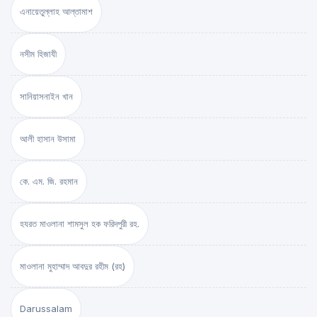
এনায়েতুল্লাহ আল্‌তামাশ
নসীম হিজাযী
সানিয়াসনাইন খান
আলী হাসান উসামা
কে. এম. জি. রহমান
হযরত মাওলানা শামসুল হক ফরিদপুরী রহ.
মাওলানা মুহাম্মাদ আবদুর রহীম (রহ)
Darussalam