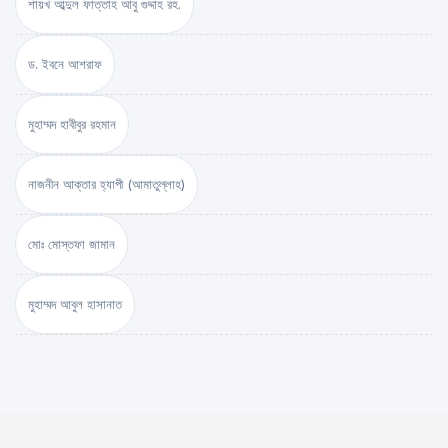
শায়খ আব্দুল ফাত্তাহ আবু গুদ্দাহ রহ.
ড. ইবনে আশরাফ
মুহাম্মদ হাবীবুর রহমান
নাজনীন আক্তার হ্যাপী (আমাতুল্লাহ)
মোঃ মোস্তফা জামান
মুহাম্মদ আবুল হাসানাত