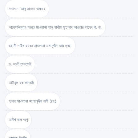
মাওলানা আবু তাহের মেসবাহ
আরেফবিল্লাহ হযরত মাওলানা শাহ্ হাকীম মুহাম্মাদ আখতার ছাহেব দা. বা.
রূহানী শাইখ হযরত মাওলানা এমামুদ্দীন মোঃ ত্বহা
ড. আলী তানতাভী
আইনুল হক কাসেমী
হযরত মাওলানা জালালুদ্দীন রূমী (রহঃ)
অনীশ দাস অপু