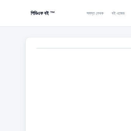
পিডিএফ বই ™
সমস্ত লেখক
বই এজেড