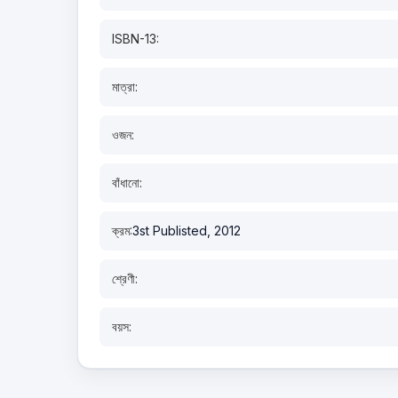
ISBN-13:
মাত্রা:
ওজন:
বাঁধানো:
ক্রম:
3st Publisted, 2012
শ্রেণী:
বয়স: