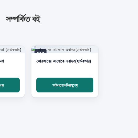
সম্পর্কিত বই
PDF
কতা
কোরআনের আলোকে এবাদত(হার্ডকভার)
্যে
ডাউনলোডবিনামূল্যে