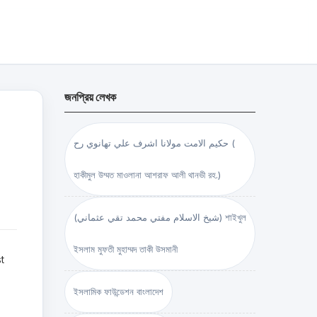
জনপ্রিয় লেখক
حكيم الامت مولانا اشرف علي تهانوي رح (
হাকীমুল উম্মত মাওলানা আশরাফ আলী থানভী রহ.)
(شيخ الاسلام مفتي محمد تقي عثماني) শাইখুল
ইসলাম মুফতী মুহাম্মদ তাকী উসমানী
t
ইসলামিক ফাউন্ডেশন বাংলাদেশ