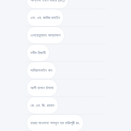
আল্লামা ইবনে কাছীর (রহ.)
এস. এম. জাকির হুসাইন
এনায়েতুল্লাহ আল্‌তামাশ
নসীম হিজাযী
সানিয়াসনাইন খান
আলী হাসান উসামা
কে. এম. জি. রহমান
হযরত মাওলানা শামসুল হক ফরিদপুরী রহ.