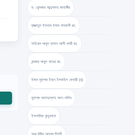
ড. খোন্দকার আব্দুল্লাহ জাহাঙ্গীর
হুজ্জাতুল ইসলাম ইমাম গাযযালী রহ.
সাইয়েদ আবুল হাসান আলী নদভী রহ.
খন্দকার আবুল খায়ের রহ.
ইমাম মুহাম্মদ ইবনে ইসমাইল বোখারী (র)
মুহাম্মদ আসাদুল্লাহ আল-গালিব
ইসলামিয়া কুতুবখানা
সদর উদ্দিন আহমদ চিশতী