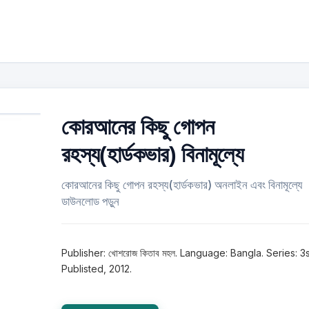
কোরআনের কিছু গোপন
রহস্য(হার্ডকভার) বিনামূল্যে
কোরআনের কিছু গোপন রহস্য(হার্ডকভার) অনলাইন এবং বিনামূল্যে
ডাউনলোড পড়ুন
Publisher: খোশরোজ কিতাব মহল. Language: Bangla. Series: 3s
Publisted, 2012.