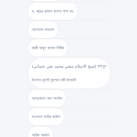
ড. আব্দুর রহমান রাফাত পাশা রহ.
মোশতাক আহমেদ
কাজী আবুল কালাম সিদ্দীক
(شيخ الاسلام مفتي محمد تقي عثماني) শাইখুল
ইসলাম মুফতী মুহাম্মদ তকী উসমানী
আবদুল্লাহ আল মাসউদ
মাওলানা তারিক জামিল
আরিফ আজাদ