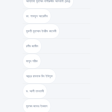
আল্লামা মুহাম্মদ নাসীরুদ্দীন আলবানী (রহঃ)
ডা. শামসুল আরেফীন
মুফতী মুহাম্মাদ ইদরীস কাসেমী
রশীদ জামীল
মাসুদ শরীফ
আব্দুর রাযযাক বিন ইউসুফ
ড. আলী তানতাবী
মুহম্মদ জাফর ইকবাল