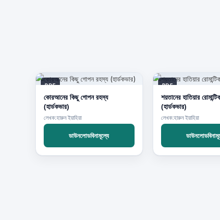
PDF
PDF
কোরআনের কিছু গোপন রহস্য
শয়তানের হাতিয়ার রোমান্টি
(হার্ডকভার)
(হার্ডকভার)
লেখক:হারুন ইয়াহিয়া
লেখক:হারুন ইয়াহিয়া
ডাউনলোডবিনামূল্যে
ডাউনলোডবিনামূল