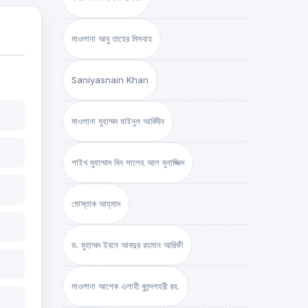
মাওলানা আবু তাহের মিসবাহ
Saniyasnain Khan
মাওলানা মুহাম্মদ যাইনুল আবিদীন
শাইখ মুহাম্মাদ বিন সালেহ আল মুনাজ্জিদ
মোস্তাক আহ্‌মাদ
ড. মুহাম্মদ ইবনে আবদুর রহমান আরিফী
মাওলানা আশেক এলাহী বুলন্দশহরী রহ.