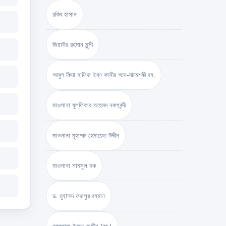
রকিব হাসান
জিয়াউর রহমান মুন্সী
আবুল ফিদা হাফিজ ইব্‌ন কাসীর আদ-দামেশ্‌কী রহ.
মাওলানা যুলফিকার আহমদ নকশবন্দী
মাওলানা মুহাম্মদ হেমায়েত উদ্দীন
মাওলানা শামসুল হক
ড. মুহাম্মদ ফজলুর রহমান