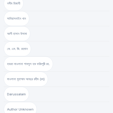
নসীম হিজাযী
সানিয়াসনাইন খান
আলী হাসান উসামা
কে. এম. জি. রহমান
হযরত মাওলানা শামসুল হক ফরিদপুরী রহ.
মাওলানা মুহাম্মাদ আবদুর রহীম (রহ)
Darussalam
Author Unknown