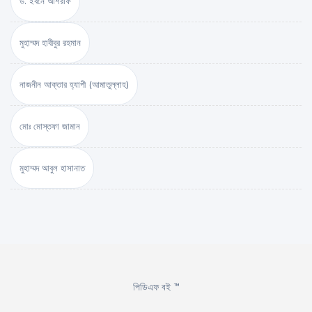
ড. ইবনে আশরাফ
মুহাম্মদ হাবীবুর রহমান
নাজনীন আক্তার হ্যাপী (আমাতুল্লাহ)
মোঃ মোস্তফা জামান
মুহাম্মদ আবুল হাসানাত
পিডিএফ বই ™