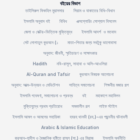
বইয়ের বিভাগ
তাইসিরুল ফিকহিল মুয়াসসার
সিয়াম ও যাকাতের বিধি-বিধান
ইসলামি অনুবাদ বই
বিবিধ
এক্সপ্লোরিং সোশ্যাল বিসনেস
জেলা ও সেক্টর-ভিত্তিক মুক্তিযুদ্ধ
ইসলামি আদর্শ ও মতবাদ
সেট লোগাতুল কুরআন (১
মাতা-পিতার জন্য সবটুকু ভালোবাসা
অনুবাদ: জীবনী, স্মৃতিচারণ ও সাক্ষাৎকার
Hadith
নবি-রাসুল, সাহাবা ও অলি-আওলিয়া
Al-Quran and Tafsir
কুরআন বিষয়ক আলোচনা
অনুবাদ: আত্ম-উন্নয়ন ও মেডিটেশন
সাহিত্য সমালোচনা
শিক্ষনীয় মজার গল্প
ইসলামি গবেষণা, সমালোচনা ও প্রবন্ধ
বই
মহাকাশে মহামিলন
মুক্তিযুদ্ধে প্রথম প্রতিরোধ
সমকালীন গল্প
লাইফ স্টাইল
ইসলামি আমল ও আমলের সহায়িকা
হযরহ থানভী (রহ.)-এর পছন্দনীয় ঘটনাবলী
Arabic & Islamic Education
কুরআন-হাদীস ও বৈজ্ঞানিক দৃষ্টিতে রাসূল (সা.) এর মিরাজ
ইসলামি অর্থনীতি