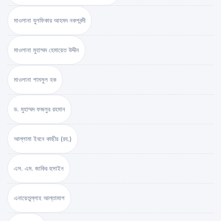
মাওলানা যুলফিকার আহমদ নকশবন্দী
মাওলানা মুহাম্মদ হেমায়েত উদ্দীন
মাওলানা শামসুল হক
ড. মুহাম্মদ ফজলুর রহমান
আল্লামা ইবনে কাছীর (রহ.)
এস. এম. জাকির হুসাইন
এনায়েতুল্লাহ আল্‌তামাশ