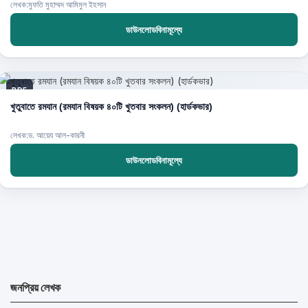
লেখক:মুফতি মুহাম্মদ আমিমুল ইহসান
ডাউনলোডবিনামূল্যে
PDF
খুতুবাতে রমযান (রমযান বিষয়ক ৪০টি খুতবার সংকলন) (হার্ডকভার)
লেখক:ড. আয়েয আল-কারনী
ডাউনলোডবিনামূল্যে
জনপ্রিয় লেখক