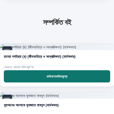
সম্পর্কিত বই
PDF
রাবেয়া বসরিয়্যা (র) (জীবনচরিত্র ও আধ্যাত্মিকতা) (হার্ডকভার)
লেখক:ড. আহমদ খলিল জুম’আ
ডাউনলোডবিনামূল্যে
PDF
কুরআনের আলোকে মুনাজাতে মাকবুল (হার্ডকভার)