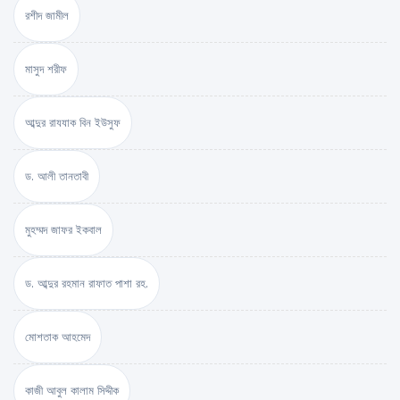
রশীদ জামীল
মাসুদ শরীফ
আব্দুর রাযযাক বিন ইউসুফ
ড. আলী তানতাবী
মুহম্মদ জাফর ইকবাল
ড. আব্দুর রহমান রাফাত পাশা রহ.
মোশতাক আহমেদ
কাজী আবুল কালাম সিদ্দীক