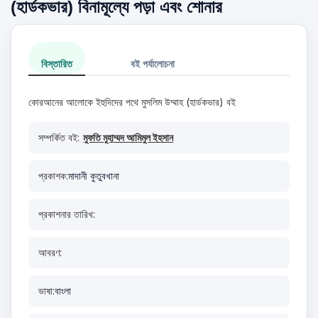
(হার্ডকভার) বিনামূল্যে পড়া এবং শোনার
বিস্তারিত
বই পর্যালোচনা
কোরআনের আলোকে ইহুদিদের পথে মুসলিম উম্মাহ (হার্ডকভার) বই
সম্পর্কিত বই:
মুফতি মুহাম্মদ আমিমুল ইহসান
প্রকাশক:
মাদানী কুতুবখানা
প্রকাশনার তারিখ:
আবরণ:
ভাষা:
বাংলা