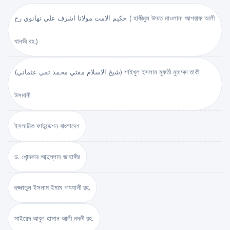
حكيم الامت مولانا اشرف علي تهانوي رح ( হাকীমুল উম্মত মাওলানা আশরাফ আলী
থানভী রহ.)
(شيخ الاسلام مفتي محمد تقي عثماني) শাইখুল ইসলাম মুফতী মুহাম্মদ তাকী
উসমানী
ইসলামিক ফাউন্ডেশন বাংলাদেশ
ড. খোন্দকার আব্দুল্লাহ জাহাঙ্গীর
হুজ্জাতুল ইসলাম ইমাম গাযযালী রহ.
সাইয়েদ আবুল হাসান আলী নদভী রহ.