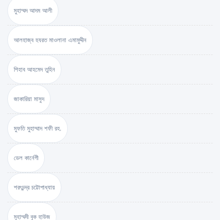
মুহাম্মদ আদম আলী
আলহাজ্ব হযরত মাওলানা এমামুদ্দীন
শিহাব আহমেদ তুহিন
জাকারিয়া মাসুদ
মুফতি মুহাম্মাদ শফী রহ.
ডেল কার্নেগী
শরৎচন্দ্র চট্টোপাধ্যায়
মুহাম্মদী বুক হাউজ