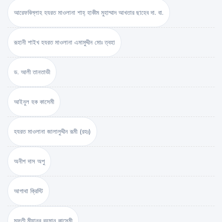
আরেফবিল্লাহ হযরত মাওলানা শাহ্ হাকীম মুহাম্মাদ আখতার ছাহেব দা. বা.
রূহানী শাইখ হযরত মাওলানা এমামুদ্দীন মোঃ ত্বহা
ড. আলী তানতাভী
আইনুল হক কাসেমী
হযরত মাওলানা জালালুদ্দীন রূমী (রহঃ)
অনীশ দাস অপু
আগাথা ক্রিস্টি
মুফতী মীযানুর রহমান কাসেমী