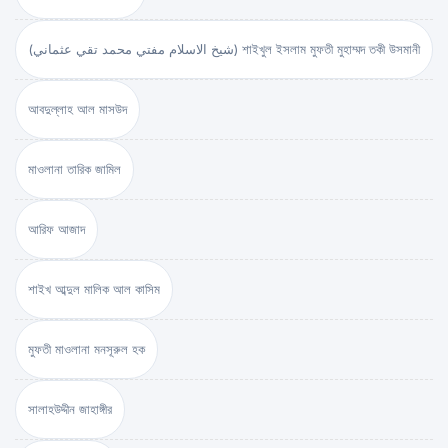
(شيخ الاسلام مفتي محمد تقي عثماني) শাইখুল ইসলাম মুফতী মুহাম্মদ তকী উসমানী
আবদুল্লাহ আল মাসউদ
মাওলানা তারিক জামিল
আরিফ আজাদ
শাইখ আব্দুল মালিক আল কাসিম
মুফতী মাওলানা মনসূরুল হক
সালাহউদ্দীন জাহাঙ্গীর