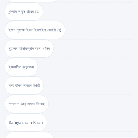
খন্দকার আবুল খায়ের রহ.
ইমাম মুহাম্মদ ইবনে ইসমাইল বোখারী (র)
মুহাম্মদ আসাদুল্লাহ আল-গালিব
ইসলামিয়া কুতুবখানা
সদর উদ্দিন আহমদ চিশতী
মাওলানা আবু তাহের মিসবাহ
Saniyasnain Khan