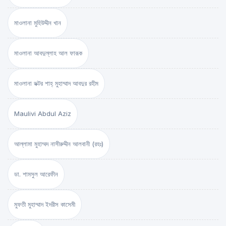
মাওলানা মুহিউদ্দীন খান
মাওলানা আবদুল্লাহ আল ফারূক
মাওলানা ডক্টর শাহ্‌ মুহাম্মাদ আবদুর রহীম
Maulivi Abdul Aziz
আল্লামা মুহাম্মদ নাসীরুদ্দীন আলবানী (রহঃ)
ডা. শামসুল আরেফীন
মুফতী মুহাম্মাদ ইদরীস কাসেমী