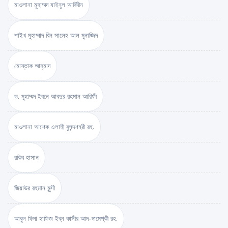
মাওলানা মুহাম্মদ যাইনুল আবিদীন
শাইখ মুহাম্মাদ বিন সালেহ আল মুনাজ্জিদ
মোস্তাক আহ্‌মাদ
ড. মুহাম্মদ ইবনে আবদুর রহমান আরিফী
মাওলানা আশেক এলাহী বুলন্দশহরী রহ.
রকিব হাসান
জিয়াউর রহমান মুন্সী
আবুল ফিদা হাফিজ ইব্‌ন কাসীর আদ-দামেশ্‌কী রহ.