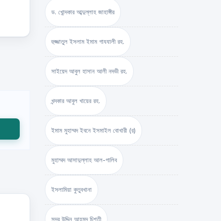
ড. খোন্দকার আব্দুল্লাহ জাহাঙ্গীর
হুজ্জাতুল ইসলাম ইমাম গাযযালী রহ.
সাইয়েদ আবুল হাসান আলী নদভী রহ.
খন্দকার আবুল খায়ের রহ.
ইমাম মুহাম্মদ ইবনে ইসমাইল বোখারী (র)
মুহাম্মদ আসাদুল্লাহ আল-গালিব
ইসলামিয়া কুতুবখানা
সদর উদ্দিন আহমদ চিশতী