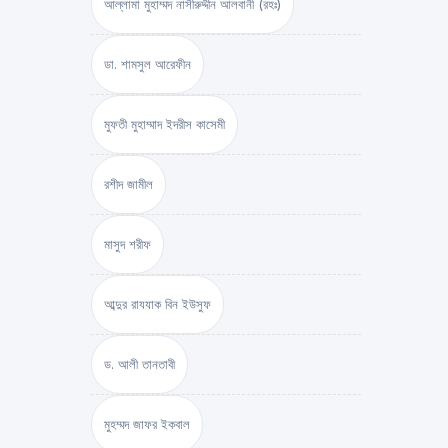
আল্লামা মুহাম্মদ নাসীরুদ্দীন আলবানী (রহঃ)
ডা. শামসুল আরেফীন
মুফতী মুহাম্মাদ ইদরীস কাসেমী
রশীদ জামীল
মাসুদ শরীফ
আব্দুর রাযযাক বিন ইউসুফ
ড. আলী তানতাবী
মুহম্মদ জাফর ইকবাল