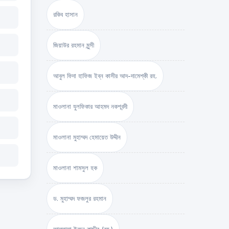
রকিব হাসান
জিয়াউর রহমান মুন্সী
আবুল ফিদা হাফিজ ইব্‌ন কাসীর আদ-দামেশ্‌কী রহ.
মাওলানা যুলফিকার আহমদ নকশবন্দী
মাওলানা মুহাম্মদ হেমায়েত উদ্দীন
মাওলানা শামসুল হক
ড. মুহাম্মদ ফজলুর রহমান