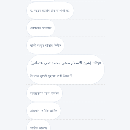
ড. আব্দুর রহমান রাফাত পাশা রহ.
মোশতাক আহমেদ
কাজী আবুল কালাম সিদ্দীক
(شيخ الاسلام مفتي محمد تقي عثماني) শাইখুল
ইসলাম মুফতী মুহাম্মদ তকী উসমানী
আবদুল্লাহ আল মাসউদ
মাওলানা তারিক জামিল
আরিফ আজাদ