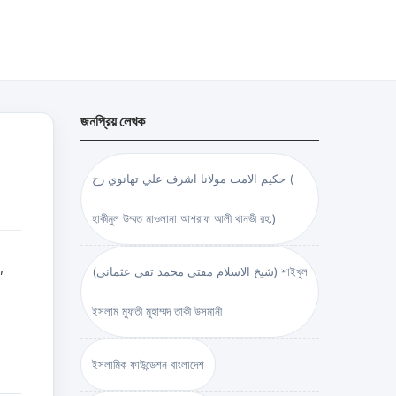
জনপ্রিয় লেখক
حكيم الامت مولانا اشرف علي تهانوي رح (
হাকীমুল উম্মত মাওলানা আশরাফ আলী থানভী রহ.)
,
(شيخ الاسلام مفتي محمد تقي عثماني) শাইখুল
ইসলাম মুফতী মুহাম্মদ তাকী উসমানী
ইসলামিক ফাউন্ডেশন বাংলাদেশ