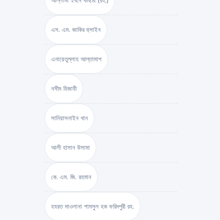
আল্লামা ইবনে কাছীর (রহ.)
এস. এম. জাকির হুসাইন
এনায়েতুল্লাহ আল্‌তামাশ
নসীম হিজাযী
সানিয়াসনাইন খান
আলী হাসান উসামা
কে. এম. জি. রহমান
হযরত মাওলানা শামসুল হক ফরিদপুরী রহ.