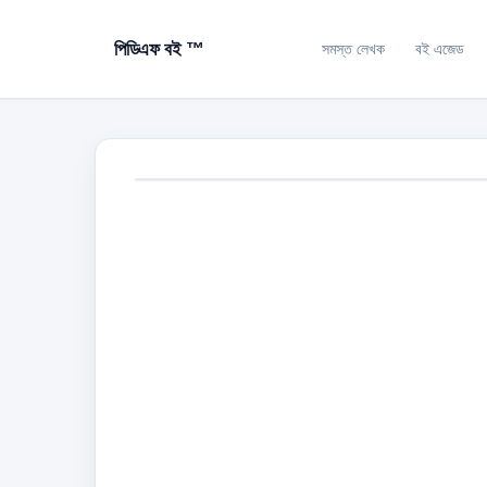
পিডিএফ বই ™
সমস্ত লেখক
বই এজেড