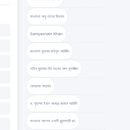
মাওলানা আবু তাহের মিসবাহ
Saniyasnain Khan
মাওলানা মুহাম্মদ যাইনুল আবিদীন
শাইখ মুহাম্মাদ বিন সালেহ আল মুনাজ্জিদ
মোস্তাক আহ্‌মাদ
ড. মুহাম্মদ ইবনে আবদুর রহমান আরিফী
মাওলানা আশেক এলাহী বুলন্দশহরী রহ.