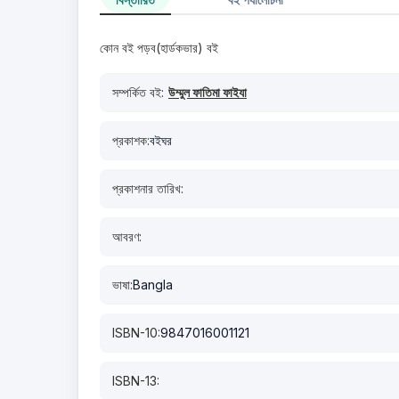
কোন বই পড়ব(হার্ডকভার) বই
সম্পর্কিত বই:
উম্মুল ফাতিমা ফাইযা
প্রকাশক:
বইঘর
প্রকাশনার তারিখ:
আবরণ:
ভাষা:
Bangla
ISBN-10:
9847016001121
ISBN-13: