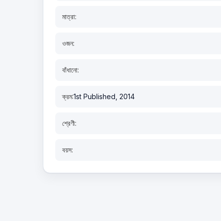
মাত্রা:
ওজন:
বাঁধানো:
ক্রম:
1st Published, 2014
শ্রেণী:
বয়স: