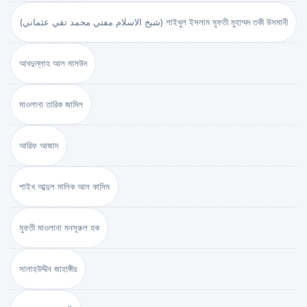
(شيخ الاسلام مفتي محمد تقي عثماني) শাইখুল ইসলাম মুফতী মুহাম্মদ তকী উসমানী
আবদুল্লাহ আল মাসউদ
মাওলানা তারিক জামিল
আরিফ আজাদ
শাইখ আব্দুল মালিক আল কাসিম
মুফতী মাওলানা মনসূরুল হক
সালাহউদ্দীন জাহাঙ্গীর