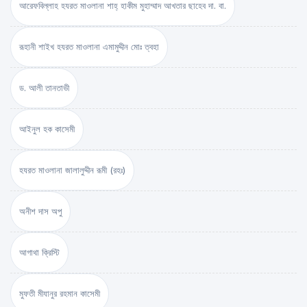
আরেফবিল্লাহ হযরত মাওলানা শাহ্ হাকীম মুহাম্মাদ আখতার ছাহেব দা. বা.
রূহানী শাইখ হযরত মাওলানা এমামুদ্দীন মোঃ ত্বহা
ড. আলী তানতাভী
আইনুল হক কাসেমী
হযরত মাওলানা জালালুদ্দীন রূমী (রহঃ)
অনীশ দাস অপু
আগাথা ক্রিস্টি
মুফতী মীযানুর রহমান কাসেমী