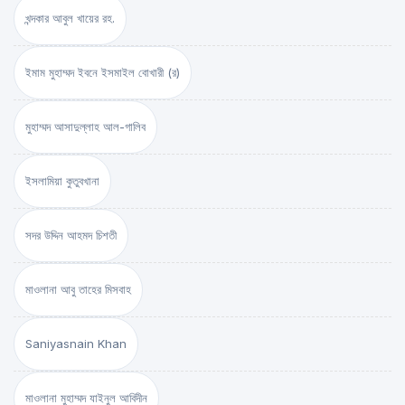
খন্দকার আবুল খায়ের রহ.
ইমাম মুহাম্মদ ইবনে ইসমাইল বোখারী (র)
মুহাম্মদ আসাদুল্লাহ আল-গালিব
ইসলামিয়া কুতুবখানা
সদর উদ্দিন আহমদ চিশতী
মাওলানা আবু তাহের মিসবাহ
Saniyasnain Khan
মাওলানা মুহাম্মদ যাইনুল আবিদীন