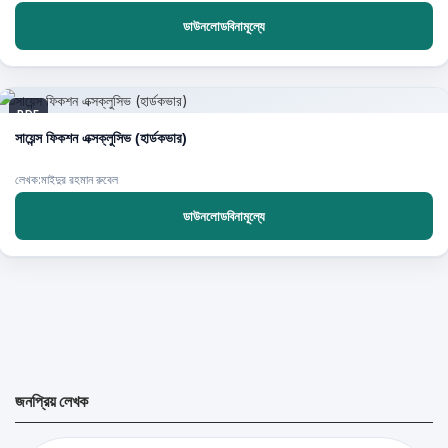
ডাউনলোডবিনামূল্যে
PDF
সায়েন্স ফিকশন এক্সক্লুসিভ (হার্ডকভার)
লেখক:মাইদুর রহমান রুবেল
ডাউনলোডবিনামূল্যে
জনপ্রিয় লেখক