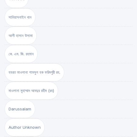
সানিয়াসনাইন খান
আলী হাসান উসামা
কে. এম. জি. রহমান
হযরত মাওলানা শামসুল হক ফরিদপুরী রহ.
মাওলানা মুহাম্মাদ আবদুর রহীম (রহ)
Darussalam
Author Unknown