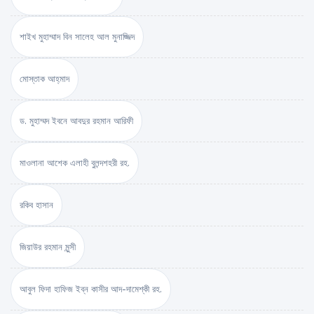
শাইখ মুহাম্মাদ বিন সালেহ আল মুনাজ্জিদ
মোস্তাক আহ্‌মাদ
ড. মুহাম্মদ ইবনে আবদুর রহমান আরিফী
মাওলানা আশেক এলাহী বুলন্দশহরী রহ.
রকিব হাসান
জিয়াউর রহমান মুন্সী
আবুল ফিদা হাফিজ ইব্‌ন কাসীর আদ-দামেশ্‌কী রহ.