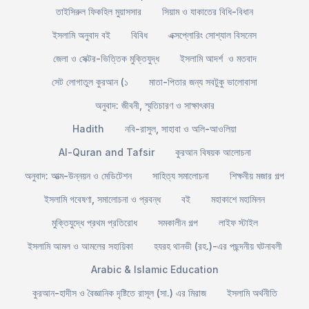
তাইসিরুল ফিকহিল মুয়াসসার
সিয়াম ও যাকাতের বিধি-বিধান
ইসলামি অনুবাদ বই
বিবিধ
এক্সপ্লোরিং সোশ্যাল বিসনেস
জেলা ও সেক্টর-ভিত্তিক মুক্তিযুদ্ধ
ইসলামি আদর্শ ও মতবাদ
সেট লোগাতুল কুরআন (১
মাতা-পিতার জন্য সবটুকু ভালোবাসা
অনুবাদ: জীবনী, স্মৃতিচারণ ও সাক্ষাৎকার
Hadith
নবি-রাসুল, সাহাবা ও অলি-আওলিয়া
Al-Quran and Tafsir
কুরআন বিষয়ক আলোচনা
অনুবাদ: আত্ম-উন্নয়ন ও মেডিটেশন
সাহিত্য সমালোচনা
শিক্ষনীয় মজার গল্প
ইসলামি গবেষণা, সমালোচনা ও প্রবন্ধ
বই
মহাকাশে মহামিলন
মুক্তিযুদ্ধে প্রথম প্রতিরোধ
সমকালীন গল্প
লাইফ স্টাইল
ইসলামি আমল ও আমলের সহায়িকা
হযরহ থানভী (রহ.)-এর পছন্দনীয় ঘটনাবলী
Arabic & Islamic Education
কুরআন-হাদীস ও বৈজ্ঞানিক দৃষ্টিতে রাসূল (সা.) এর মিরাজ
ইসলামি অর্থনীতি