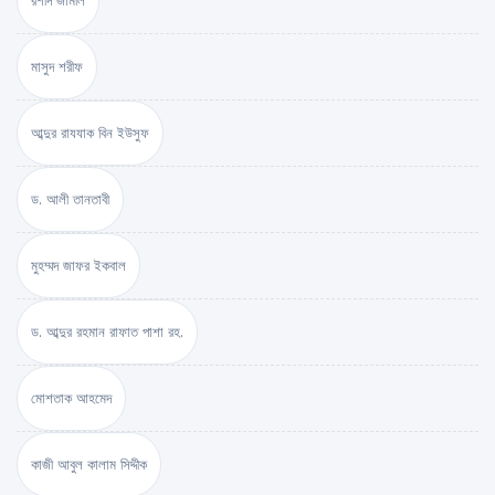
রশীদ জামীল
মাসুদ শরীফ
আব্দুর রাযযাক বিন ইউসুফ
ড. আলী তানতাবী
মুহম্মদ জাফর ইকবাল
ড. আব্দুর রহমান রাফাত পাশা রহ.
মোশতাক আহমেদ
কাজী আবুল কালাম সিদ্দীক