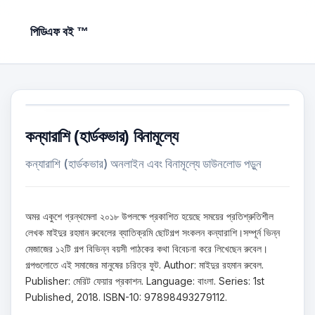
পিডিএফ বই ™
কন্যারাশি (হার্ডকভার) বিনামূল্যে
কন্যারাশি (হার্ডকভার) অনলাইন এবং বিনামূল্যে ডাউনলোড পড়ুন
অমর একুশে গ্রন্থমেলা ২০১৮ উপলক্ষে প্রকাশিত হয়েছে সময়ের প্রতিশ্রুতিশীল
লেখক মাইদুর রহমান রুবেলের ব্যাতিক্রমি ছোটগল্প সংকলন কন্যারাশি।সম্পূর্ন ভিন্ন
মেজাজের ১২টি গল্প বিভিন্ন বয়সী পাঠকের কথা বিবেচনা করে লিখেছেন রুবেল।
গল্পগুলোতে এই সমাজের মানুষের চরিত্র ফুট. Author: মাইদুর রহমান রুবেল.
Publisher: মেরিট ফেয়ার প্রকাশন. Language: বাংলা. Series: 1st
Published, 2018. ISBN-10: 97898493279112.