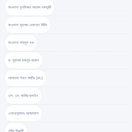
মাওলানা যুলফিকার আহমদ নকশবন্দী
মাওলানা মুহাম্মদ হেমায়েত উদ্দীন
মাওলানা শামসুল হক
ড. মুহাম্মদ ফজলুর রহমান
আল্লামা ইবনে কাছীর (রহ.)
এস. এম. জাকির হুসাইন
এনায়েতুল্লাহ আল্‌তামাশ
নসীম হিজাযী