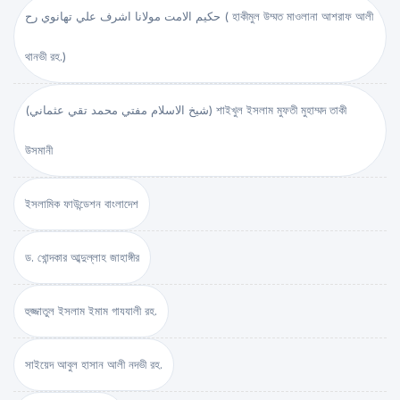
حكيم الامت مولانا اشرف علي تهانوي رح ( হাকীমুল উম্মত মাওলানা আশরাফ আলী
থানভী রহ.)
(شيخ الاسلام مفتي محمد تقي عثماني) শাইখুল ইসলাম মুফতী মুহাম্মদ তাকী
উসমানী
ইসলামিক ফাউন্ডেশন বাংলাদেশ
ড. খোন্দকার আব্দুল্লাহ জাহাঙ্গীর
হুজ্জাতুল ইসলাম ইমাম গাযযালী রহ.
সাইয়েদ আবুল হাসান আলী নদভী রহ.