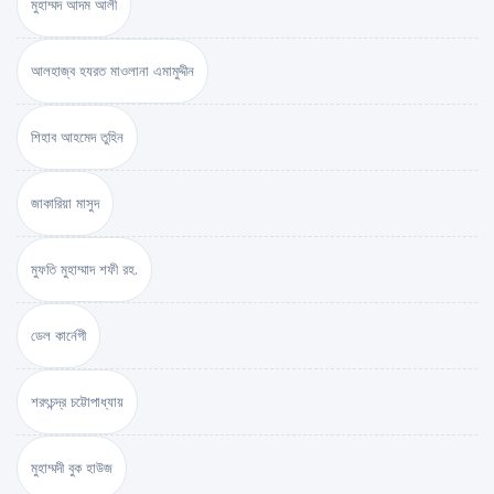
মুহাম্মদ আদম আলী
আলহাজ্ব হযরত মাওলানা এমামুদ্দীন
শিহাব আহমেদ তুহিন
জাকারিয়া মাসুদ
মুফতি মুহাম্মাদ শফী রহ.
ডেল কার্নেগী
শরৎচন্দ্র চট্টোপাধ্যায়
মুহাম্মদী বুক হাউজ