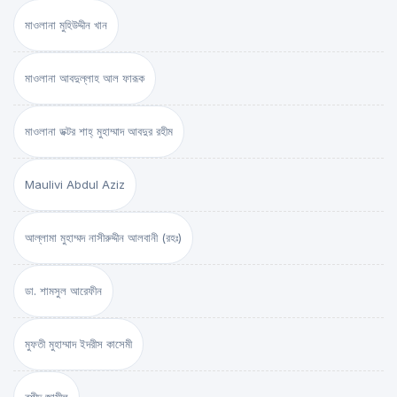
মাওলানা মুহিউদ্দীন খান
মাওলানা আবদুল্লাহ আল ফারূক
মাওলানা ডক্টর শাহ্‌ মুহাম্মাদ আবদুর রহীম
Maulivi Abdul Aziz
আল্লামা মুহাম্মদ নাসীরুদ্দীন আলবানী (রহঃ)
ডা. শামসুল আরেফীন
মুফতী মুহাম্মাদ ইদরীস কাসেমী