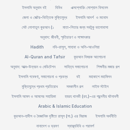
ইসলামি অনুবাদ বই
বিবিধ
এক্সপ্লোরিং সোশ্যাল বিসনেস
জেলা ও সেক্টর-ভিত্তিক মুক্তিযুদ্ধ
ইসলামি আদর্শ ও মতবাদ
সেট লোগাতুল কুরআন (১
মাতা-পিতার জন্য সবটুকু ভালোবাসা
অনুবাদ: জীবনী, স্মৃতিচারণ ও সাক্ষাৎকার
Hadith
নবি-রাসুল, সাহাবা ও অলি-আওলিয়া
Al-Quran and Tafsir
কুরআন বিষয়ক আলোচনা
অনুবাদ: আত্ম-উন্নয়ন ও মেডিটেশন
সাহিত্য সমালোচনা
শিক্ষনীয় মজার গল্প
ইসলামি গবেষণা, সমালোচনা ও প্রবন্ধ
বই
মহাকাশে মহামিলন
মুক্তিযুদ্ধে প্রথম প্রতিরোধ
সমকালীন গল্প
লাইফ স্টাইল
ইসলামি আমল ও আমলের সহায়িকা
হযরহ থানভী (রহ.)-এর পছন্দনীয় ঘটনাবলী
Arabic & Islamic Education
কুরআন-হাদীস ও বৈজ্ঞানিক দৃষ্টিতে রাসূল (সা.) এর মিরাজ
ইসলামি অর্থনীতি
নানাদেশ ও ভ্রমণ
স্বাস্থ্যবিধি ও পরামর্শ