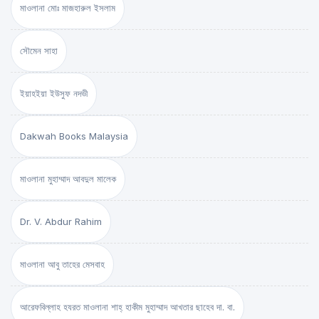
মাওলানা মোঃ মাজহারুল ইসলাম
সৌমেন সাহা
ইয়াহইয়া ইউসুফ নদভী
Dakwah Books Malaysia
মাওলানা মুহাম্মাদ আবদুল মালেক
Dr. V. Abdur Rahim
মাওলানা আবু তাহের মেসবাহ
আরেফবিল্লাহ হযরত মাওলানা শাহ্ হাকীম মুহাম্মাদ আখতার ছাহেব দা. বা.