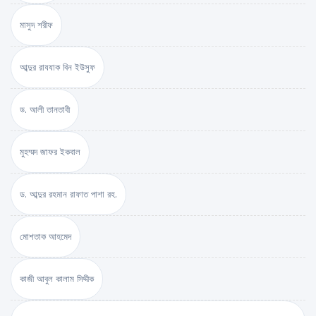
মাসুদ শরীফ
আব্দুর রাযযাক বিন ইউসুফ
ড. আলী তানতাবী
মুহম্মদ জাফর ইকবাল
ড. আব্দুর রহমান রাফাত পাশা রহ.
মোশতাক আহমেদ
কাজী আবুল কালাম সিদ্দীক