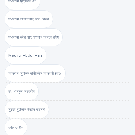
মাওলানা মুহিউদ্দীন খান
মাওলানা আবদুল্লাহ আল ফারূক
মাওলানা ডক্টর শাহ্‌ মুহাম্মাদ আবদুর রহীম
Maulivi Abdul Aziz
আল্লামা মুহাম্মদ নাসীরুদ্দীন আলবানী (রহঃ)
ডা. শামসুল আরেফীন
মুফতী মুহাম্মাদ ইদরীস কাসেমী
রশীদ জামীল