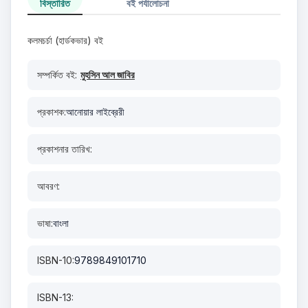
বিস্তারিত
বই পর্যালোচনা
কলমচর্চা (হার্ডকভার) বই
সম্পর্কিত বই:
মুহসিন আল জাবির
প্রকাশক:
আনোয়ার লাইব্রেরী
প্রকাশনার তারিখ:
আবরণ:
ভাষা:
বাংলা
ISBN-10:
9789849101710
ISBN-13: