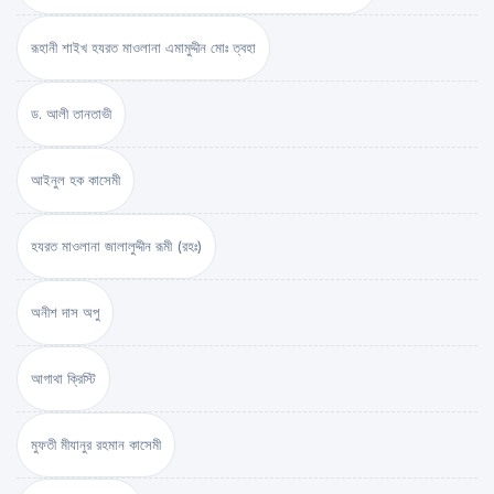
রূহানী শাইখ হযরত মাওলানা এমামুদ্দীন মোঃ ত্বহা
ড. আলী তানতাভী
আইনুল হক কাসেমী
হযরত মাওলানা জালালুদ্দীন রূমী (রহঃ)
অনীশ দাস অপু
আগাথা ক্রিস্টি
মুফতী মীযানুর রহমান কাসেমী