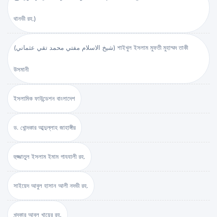
থানভী রহ.)
(شيخ الاسلام مفتي محمد تقي عثماني) শাইখুল ইসলাম মুফতী মুহাম্মদ তাকী
উসমানী
ইসলামিক ফাউন্ডেশন বাংলাদেশ
ড. খোন্দকার আব্দুল্লাহ জাহাঙ্গীর
হুজ্জাতুল ইসলাম ইমাম গাযযালী রহ.
সাইয়েদ আবুল হাসান আলী নদভী রহ.
খন্দকার আবুল খায়ের রহ.