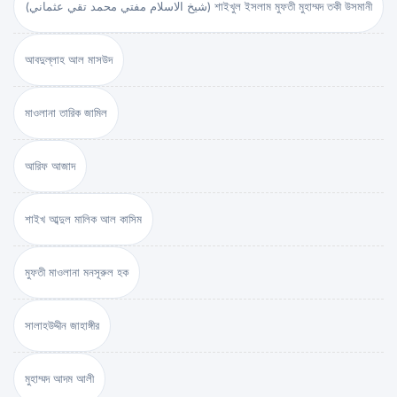
(شيخ الاسلام مفتي محمد تقي عثماني) শাইখুল ইসলাম মুফতী মুহাম্মদ তকী উসমানী
আবদুল্লাহ আল মাসউদ
মাওলানা তারিক জামিল
আরিফ আজাদ
শাইখ আব্দুল মালিক আল কাসিম
মুফতী মাওলানা মনসূরুল হক
সালাহউদ্দীন জাহাঙ্গীর
মুহাম্মদ আদম আলী