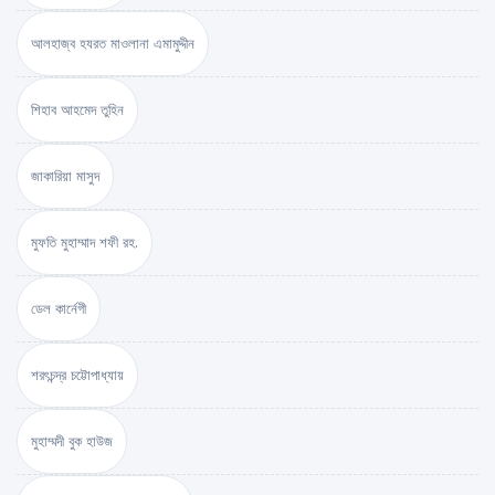
আলহাজ্ব হযরত মাওলানা এমামুদ্দীন
শিহাব আহমেদ তুহিন
জাকারিয়া মাসুদ
মুফতি মুহাম্মাদ শফী রহ.
ডেল কার্নেগী
শরৎচন্দ্র চট্টোপাধ্যায়
মুহাম্মদী বুক হাউজ