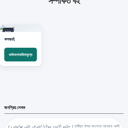
সম্পর্কিত বই
PDF
কলমচর্চা্
ডাউনলোডবিনামূল্যে
জনপ্রিয় লেখক
حكيم الامت مولانا اشرف علي تهانوي رح ( হাকীমুল উম্মত মাওলানা আশরাফ আলী