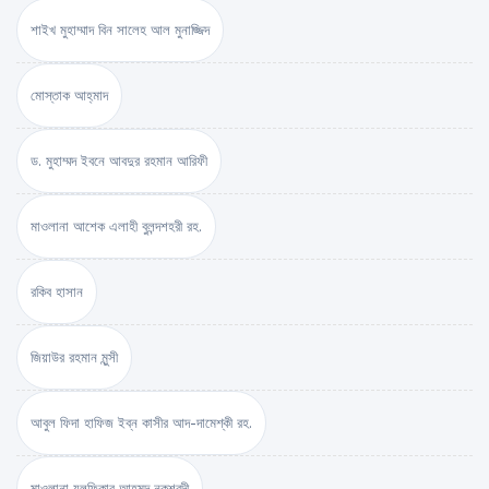
শাইখ মুহাম্মাদ বিন সালেহ আল মুনাজ্জিদ
মোস্তাক আহ্‌মাদ
ড. মুহাম্মদ ইবনে আবদুর রহমান আরিফী
মাওলানা আশেক এলাহী বুলন্দশহরী রহ.
রকিব হাসান
জিয়াউর রহমান মুন্সী
আবুল ফিদা হাফিজ ইব্‌ন কাসীর আদ-দামেশ্‌কী রহ.
মাওলানা যুলফিকার আহমদ নকশবন্দী