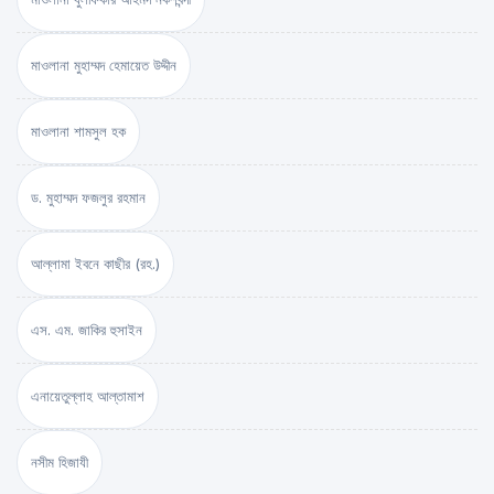
মাওলানা মুহাম্মদ হেমায়েত উদ্দীন
মাওলানা শামসুল হক
ড. মুহাম্মদ ফজলুর রহমান
আল্লামা ইবনে কাছীর (রহ.)
এস. এম. জাকির হুসাইন
এনায়েতুল্লাহ আল্‌তামাশ
নসীম হিজাযী