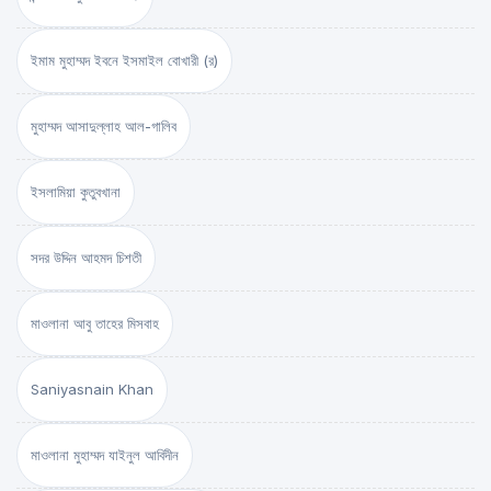
ইমাম মুহাম্মদ ইবনে ইসমাইল বোখারী (র)
মুহাম্মদ আসাদুল্লাহ আল-গালিব
ইসলামিয়া কুতুবখানা
সদর উদ্দিন আহমদ চিশতী
মাওলানা আবু তাহের মিসবাহ
Saniyasnain Khan
মাওলানা মুহাম্মদ যাইনুল আবিদীন