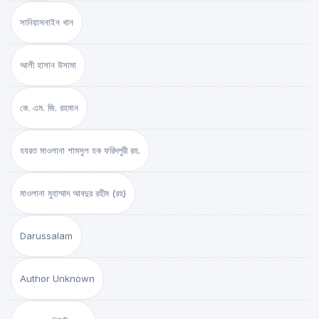
সানিয়াসনাইন খান
আলী হাসান উসামা
কে. এম. জি. রহমান
হযরত মাওলানা শামসুল হক ফরিদপুরী রহ.
মাওলানা মুহাম্মাদ আবদুর রহীম (রহ)
Darussalam
Author Unknown