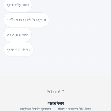
মুহাম্মদ হাবীবুর রহমান
নাজনীন আক্তার হ্যাপী (আমাতুল্লাহ)
মোঃ মোস্তফা জামান
মুহাম্মদ আবুল হাসানাত
পিডিএফ বই ™
বইয়ের বিভাগ
তাইসিরুল ফিকহিল মুয়াসসার
সিয়াম ও যাকাতের বিধি-বিধান