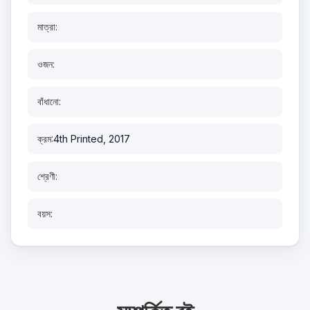
মাত্রা:
ওজন:
বাঁধানো:
ক্রম:
4th Printed, 2017
শ্রেণী:
বয়স: