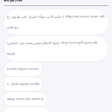
জনপ্রিয় লেখক
حكيم الامت مولانا اشرف علي تهانوي رح ( হাকীমুল উম্মত মাওলানা আশরাফ আলী
থানভী রহ.)
(شيخ الاسلام مفتي محمد تقي عثماني) শাইখুল ইসলাম মুফতী মুহাম্মদ তাকী
উসমানী
ইসলামিক ফাউন্ডেশন বাংলাদেশ
ড. খোন্দকার আব্দুল্লাহ জাহাঙ্গীর
হুজ্জাতুল ইসলাম ইমাম গাযযালী রহ.