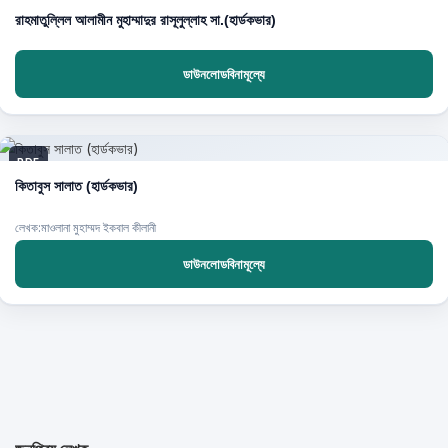
রাহমাতুল্লিল আলামীন মুহাম্মাদুর রাসূলুল্লাহ সা.(হার্ডকভার)
ডাউনলোডবিনামূল্যে
PDF
কিতাবুস সালাত (হার্ডকভার)
লেখক:মাওলানা মুহাম্মদ ইকবাল কীলানী
ডাউনলোডবিনামূল্যে