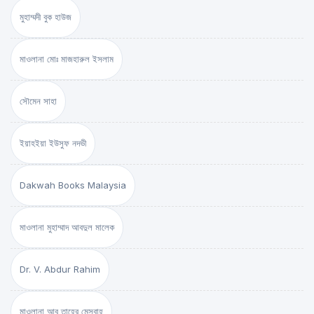
মুহাম্মদী বুক হাউজ
মাওলানা মোঃ মাজহারুল ইসলাম
সৌমেন সাহা
ইয়াহইয়া ইউসুফ নদভী
Dakwah Books Malaysia
মাওলানা মুহাম্মাদ আবদুল মালেক
Dr. V. Abdur Rahim
মাওলানা আবু তাহের মেসবাহ