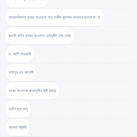
আরেফবিল্লাহ হযরত মাওলানা শাহ্ হাকীম মুহাম্মাদ আখতার ছাহেব দা. বা.
রূহানী শাইখ হযরত মাওলানা এমামুদ্দীন মোঃ ত্বহা
ড. আলী তানতাভী
আইনুল হক কাসেমী
হযরত মাওলানা জালালুদ্দীন রূমী (রহঃ)
অনীশ দাস অপু
আগাথা ক্রিস্টি