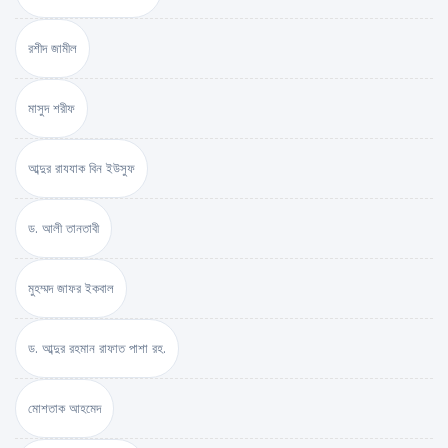
রশীদ জামীল
মাসুদ শরীফ
আব্দুর রাযযাক বিন ইউসুফ
ড. আলী তানতাবী
মুহম্মদ জাফর ইকবাল
ড. আব্দুর রহমান রাফাত পাশা রহ.
মোশতাক আহমেদ