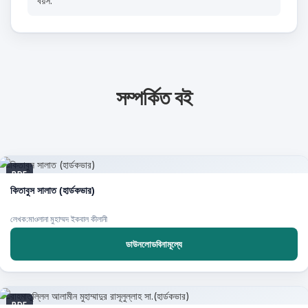
বয়স:
সম্পর্কিত বই
PDF
কিতাবুস সালাত (হার্ডকভার)
লেখক:মাওলানা মুহাম্মদ ইকবাল কীলানী
ডাউনলোডবিনামূল্যে
PDF