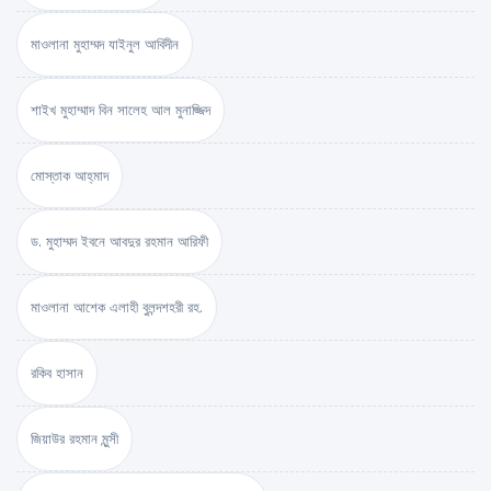
মাওলানা মুহাম্মদ যাইনুল আবিদীন
শাইখ মুহাম্মাদ বিন সালেহ আল মুনাজ্জিদ
মোস্তাক আহ্‌মাদ
ড. মুহাম্মদ ইবনে আবদুর রহমান আরিফী
মাওলানা আশেক এলাহী বুলন্দশহরী রহ.
রকিব হাসান
জিয়াউর রহমান মুন্সী