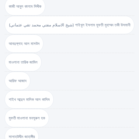
কাজী আবুল কালাম সিদ্দীক
(شيخ الاسلام مفتي محمد تقي عثماني) শাইখুল ইসলাম মুফতী মুহাম্মদ তকী উসমানী
আবদুল্লাহ আল মাসউদ
মাওলানা তারিক জামিল
আরিফ আজাদ
শাইখ আব্দুল মালিক আল কাসিম
মুফতী মাওলানা মনসূরুল হক
সালাহউদ্দীন জাহাঙ্গীর