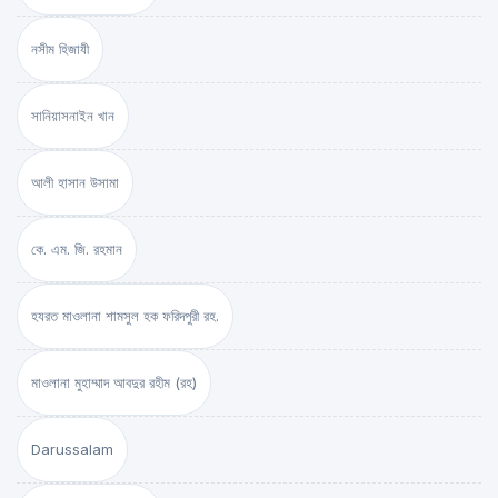
নসীম হিজাযী
সানিয়াসনাইন খান
আলী হাসান উসামা
কে. এম. জি. রহমান
হযরত মাওলানা শামসুল হক ফরিদপুরী রহ.
মাওলানা মুহাম্মাদ আবদুর রহীম (রহ)
Darussalam