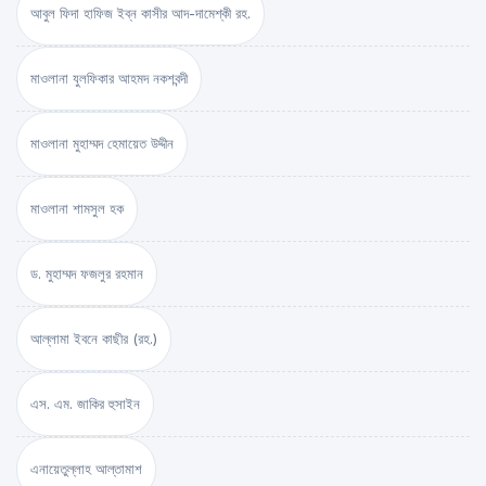
আবুল ফিদা হাফিজ ইব্‌ন কাসীর আদ-দামেশ্‌কী রহ.
মাওলানা যুলফিকার আহমদ নকশবন্দী
মাওলানা মুহাম্মদ হেমায়েত উদ্দীন
মাওলানা শামসুল হক
ড. মুহাম্মদ ফজলুর রহমান
আল্লামা ইবনে কাছীর (রহ.)
এস. এম. জাকির হুসাইন
এনায়েতুল্লাহ আল্‌তামাশ