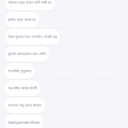
সাইয়েদ আবুল হাসান আলী নদভী রহ.
খন্দকার আবুল খায়ের রহ.
ইমাম মুহাম্মদ ইবনে ইসমাইল বোখারী (র)
মুহাম্মদ আসাদুল্লাহ আল-গালিব
ইসলামিয়া কুতুবখানা
সদর উদ্দিন আহমদ চিশতী
মাওলানা আবু তাহের মিসবাহ
Saniyasnain Khan