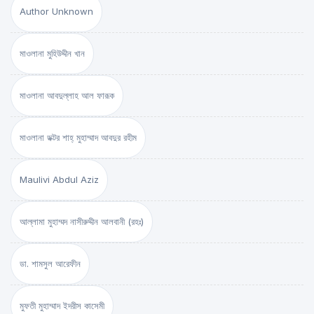
Author Unknown
মাওলানা মুহিউদ্দীন খান
মাওলানা আবদুল্লাহ আল ফারূক
মাওলানা ডক্টর শাহ্‌ মুহাম্মাদ আবদুর রহীম
Maulivi Abdul Aziz
আল্লামা মুহাম্মদ নাসীরুদ্দীন আলবানী (রহঃ)
ডা. শামসুল আরেফীন
মুফতী মুহাম্মাদ ইদরীস কাসেমী