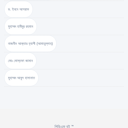
ড. ইবনে আশরাফ
মুহাম্মদ হাবীবুর রহমান
নাজনীন আক্তার হ্যাপী (আমাতুল্লাহ)
মোঃ মোস্তফা জামান
মুহাম্মদ আবুল হাসানাত
পিডিএফ বই ™