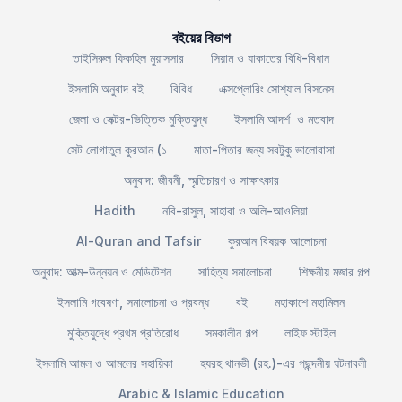
বইয়ের বিভাগ
তাইসিরুল ফিকহিল মুয়াসসার
সিয়াম ও যাকাতের বিধি-বিধান
ইসলামি অনুবাদ বই
বিবিধ
এক্সপ্লোরিং সোশ্যাল বিসনেস
জেলা ও সেক্টর-ভিত্তিক মুক্তিযুদ্ধ
ইসলামি আদর্শ ও মতবাদ
সেট লোগাতুল কুরআন (১
মাতা-পিতার জন্য সবটুকু ভালোবাসা
অনুবাদ: জীবনী, স্মৃতিচারণ ও সাক্ষাৎকার
Hadith
নবি-রাসুল, সাহাবা ও অলি-আওলিয়া
Al-Quran and Tafsir
কুরআন বিষয়ক আলোচনা
অনুবাদ: আত্ম-উন্নয়ন ও মেডিটেশন
সাহিত্য সমালোচনা
শিক্ষনীয় মজার গল্প
ইসলামি গবেষণা, সমালোচনা ও প্রবন্ধ
বই
মহাকাশে মহামিলন
মুক্তিযুদ্ধে প্রথম প্রতিরোধ
সমকালীন গল্প
লাইফ স্টাইল
ইসলামি আমল ও আমলের সহায়িকা
হযরহ থানভী (রহ.)-এর পছন্দনীয় ঘটনাবলী
Arabic & Islamic Education