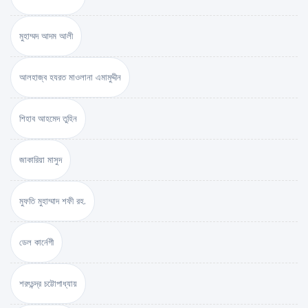
মুহাম্মদ আদম আলী
আলহাজ্ব হযরত মাওলানা এমামুদ্দীন
শিহাব আহমেদ তুহিন
জাকারিয়া মাসুদ
মুফতি মুহাম্মাদ শফী রহ.
ডেল কার্নেগী
শরৎচন্দ্র চট্টোপাধ্যায়