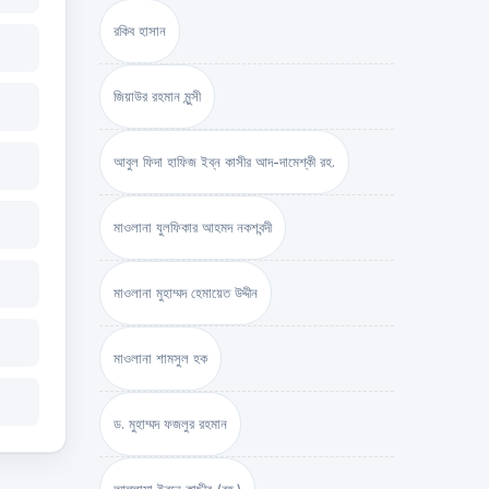
রকিব হাসান
জিয়াউর রহমান মুন্সী
আবুল ফিদা হাফিজ ইব্‌ন কাসীর আদ-দামেশ্‌কী রহ.
মাওলানা যুলফিকার আহমদ নকশবন্দী
মাওলানা মুহাম্মদ হেমায়েত উদ্দীন
মাওলানা শামসুল হক
ড. মুহাম্মদ ফজলুর রহমান