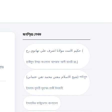
জনপ্রিয় লেখক
حكيم الامت مولانا اشرف علي تهانوي رح (
হাকীমুল উম্মত মাওলানা আশরাফ আলী থানভী রহ.)
লোড
(شيخ الاسلام مفتي محمد تقي عثماني) শাইখুল
ইসলাম মুফতী মুহাম্মদ তাকী উসমানী
ইসলামিক ফাউন্ডেশন বাংলাদেশ