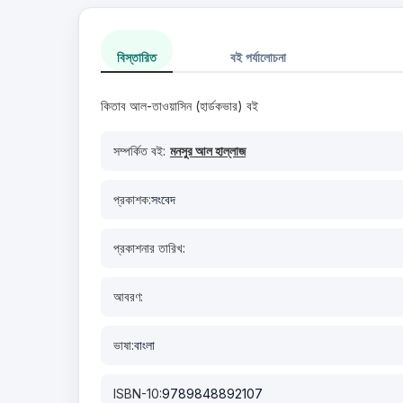
বিস্তারিত
বই পর্যালোচনা
কিতাব আল-তাওয়াসিন (হার্ডকভার) বই
সম্পর্কিত বই:
মনসুর আল হাল্লাজ
প্রকাশক:
সংবেদ
প্রকাশনার তারিখ:
আবরণ:
ভাষা:
বাংলা
ISBN-10:
9789848892107