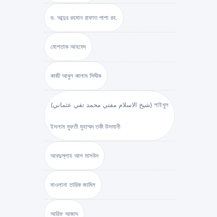
ড. আব্দুর রহমান রাফাত পাশা রহ.
মোশতাক আহমেদ
কাজী আবুল কালাম সিদ্দীক
(شيخ الاسلام مفتي محمد تقي عثماني) শাইখুল
ইসলাম মুফতী মুহাম্মদ তকী উসমানী
আবদুল্লাহ আল মাসউদ
মাওলানা তারিক জামিল
আরিফ আজাদ