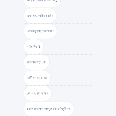
আল্লামা ইবনে কাছীর (রহ.)
এস. এম. জাকির হুসাইন
এনায়েতুল্লাহ আল্‌তামাশ
নসীম হিজাযী
সানিয়াসনাইন খান
আলী হাসান উসামা
কে. এম. জি. রহমান
হযরত মাওলানা শামসুল হক ফরিদপুরী রহ.