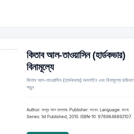
কিতাব আল-তাওয়াসিন (হার্ডকভার)
বিনামূল্যে
কিতাব আল-তাওয়াসিন (হার্ডকভার) অনলাইন এবং বিনামূল্যে ডাউন
পড়ুন
Author: মনসুর আল হাল্লাজ. Publisher: সংবেদ. Language: বাংলা.
Series: 1st Published, 2010. ISBN-10: 9789848892107.