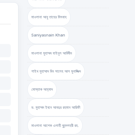
মাওলানা আবু তাহের মিসবাহ
Saniyasnain Khan
মাওলানা মুহাম্মদ যাইনুল আবিদীন
শাইখ মুহাম্মাদ বিন সালেহ আল মুনাজ্জিদ
মোস্তাক আহ্‌মাদ
ড. মুহাম্মদ ইবনে আবদুর রহমান আরিফী
মাওলানা আশেক এলাহী বুলন্দশহরী রহ.