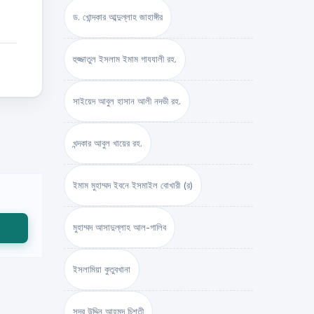
ড. খোন্দকার আব্দুল্লাহ জাহাঙ্গীর
হুজ্জাতুল ইসলাম ইমাম গাযযালী রহ.
সাইয়েদ আবুল হাসান আলী নদভী রহ.
খন্দকার আবুল খায়ের রহ.
ইমাম মুহাম্মদ ইবনে ইসমাইল বোখারী (র)
মুহাম্মদ আসাদুল্লাহ আল-গালিব
ইসলামিয়া কুতুবখানা
সদর উদ্দিন আহমদ চিশতী