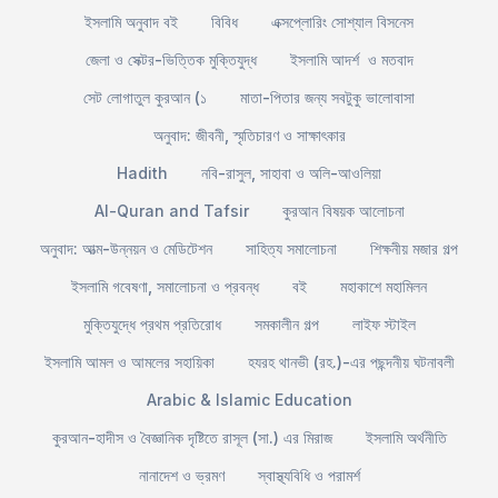
ইসলামি অনুবাদ বই
বিবিধ
এক্সপ্লোরিং সোশ্যাল বিসনেস
জেলা ও সেক্টর-ভিত্তিক মুক্তিযুদ্ধ
ইসলামি আদর্শ ও মতবাদ
সেট লোগাতুল কুরআন (১
মাতা-পিতার জন্য সবটুকু ভালোবাসা
অনুবাদ: জীবনী, স্মৃতিচারণ ও সাক্ষাৎকার
Hadith
নবি-রাসুল, সাহাবা ও অলি-আওলিয়া
Al-Quran and Tafsir
কুরআন বিষয়ক আলোচনা
অনুবাদ: আত্ম-উন্নয়ন ও মেডিটেশন
সাহিত্য সমালোচনা
শিক্ষনীয় মজার গল্প
ইসলামি গবেষণা, সমালোচনা ও প্রবন্ধ
বই
মহাকাশে মহামিলন
মুক্তিযুদ্ধে প্রথম প্রতিরোধ
সমকালীন গল্প
লাইফ স্টাইল
ইসলামি আমল ও আমলের সহায়িকা
হযরহ থানভী (রহ.)-এর পছন্দনীয় ঘটনাবলী
Arabic & Islamic Education
কুরআন-হাদীস ও বৈজ্ঞানিক দৃষ্টিতে রাসূল (সা.) এর মিরাজ
ইসলামি অর্থনীতি
নানাদেশ ও ভ্রমণ
স্বাস্থ্যবিধি ও পরামর্শ