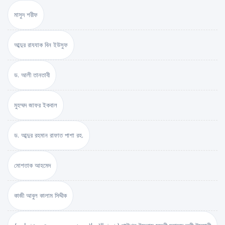
মাসুদ শরীফ
আব্দুর রাযযাক বিন ইউসুফ
ড. আলী তানতাবী
মুহম্মদ জাফর ইকবাল
ড. আব্দুর রহমান রাফাত পাশা রহ.
মোশতাক আহমেদ
কাজী আবুল কালাম সিদ্দীক