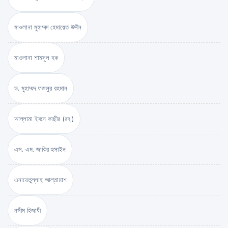
মাওলানা মুহাম্মদ হেমায়েত উদ্দীন
মাওলানা শামসুল হক
ড. মুহাম্মদ ফজলুর রহমান
আল্লামা ইবনে কাছীর (রহ.)
এস. এম. জাকির হুসাইন
এনায়েতুল্লাহ আল্‌তামাশ
নসীম হিজাযী