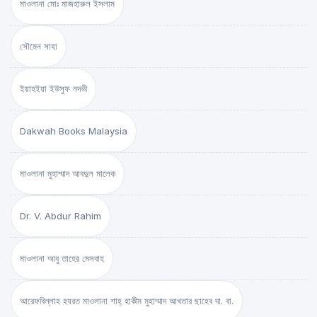
মাওলানা মোঃ মাজহারুল ইসলাম
সৌমেন সাহা
ইয়াহইয়া ইউসুফ নদভী
Dakwah Books Malaysia
মাওলানা মুহাম্মাদ আবদুল মালেক
Dr. V. Abdur Rahim
মাওলানা আবু তাহের মেসবাহ
আরেফবিল্লাহ হযরত মাওলানা শাহ্ হাকীম মুহাম্মাদ আখতার ছাহেব দা. বা.