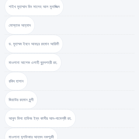
শাইখ মুহাম্মাদ বিন সালেহ আল মুনাজ্জিদ
মোস্তাক আহ্‌মাদ
ড. মুহাম্মদ ইবনে আবদুর রহমান আরিফী
মাওলানা আশেক এলাহী বুলন্দশহরী রহ.
রকিব হাসান
জিয়াউর রহমান মুন্সী
আবুল ফিদা হাফিজ ইব্‌ন কাসীর আদ-দামেশ্‌কী রহ.
মাওলানা যুলফিকার আহমদ নকশবন্দী