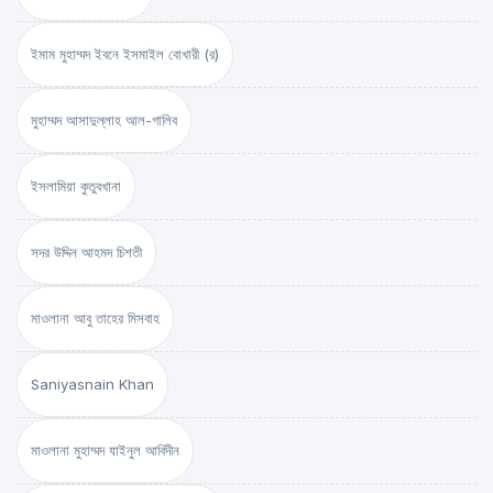
ইমাম মুহাম্মদ ইবনে ইসমাইল বোখারী (র)
মুহাম্মদ আসাদুল্লাহ আল-গালিব
ইসলামিয়া কুতুবখানা
সদর উদ্দিন আহমদ চিশতী
মাওলানা আবু তাহের মিসবাহ
Saniyasnain Khan
মাওলানা মুহাম্মদ যাইনুল আবিদীন