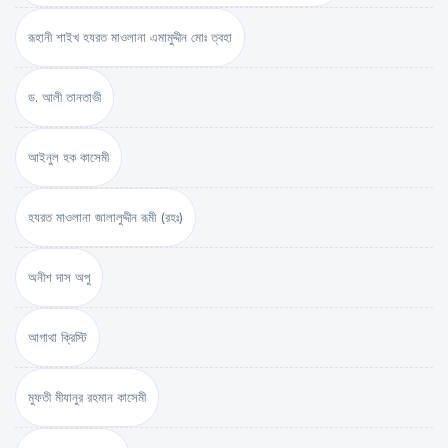
রূহানী শাইখ হযরত মাওলানা এমামুদ্দীন মোঃ ত্বহা
ড. আলী তানতাভী
আইনুল হক কাসেমী
হযরত মাওলানা জালালুদ্দীন রূমী (রহঃ)
অনীশ দাস অপু
আগাথা ক্রিস্টি
মুফতী মীযানুর রহমান কাসেমী