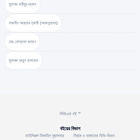
মুহাম্মদ হাবীবুর রহমান
নাজনীন আক্তার হ্যাপী (আমাতুল্লাহ)
মোঃ মোস্তফা জামান
মুহাম্মদ আবুল হাসানাত
পিডিএফ বই ™
বইয়ের বিভাগ
তাইসিরুল ফিকহিল মুয়াসসার
সিয়াম ও যাকাতের বিধি-বিধান