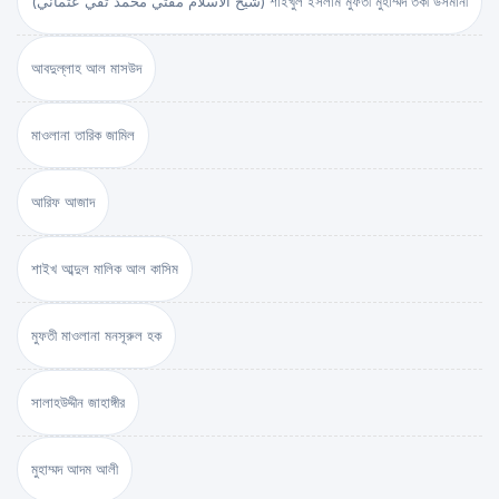
(شيخ الاسلام مفتي محمد تقي عثماني) শাইখুল ইসলাম মুফতী মুহাম্মদ তকী উসমানী
আবদুল্লাহ আল মাসউদ
মাওলানা তারিক জামিল
আরিফ আজাদ
শাইখ আব্দুল মালিক আল কাসিম
মুফতী মাওলানা মনসূরুল হক
সালাহউদ্দীন জাহাঙ্গীর
মুহাম্মদ আদম আলী