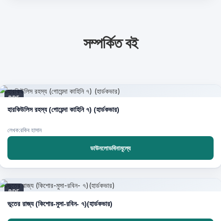
সম্পর্কিত বই
PDF
হারকিউলিস রহস্য (গোয়েন্দা কাহিনি ৭) (হার্ডকভার)
লেখক:রকিব হাসান
ডাউনলোডবিনামূল্যে
PDF
ভূতের রাজ্য (কিশোর-মুসা-রবিন- ৭)(হার্ডকভার)