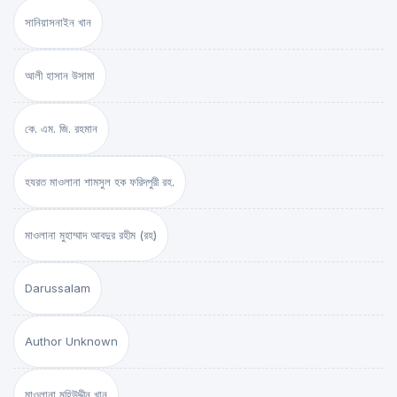
সানিয়াসনাইন খান
আলী হাসান উসামা
কে. এম. জি. রহমান
হযরত মাওলানা শামসুল হক ফরিদপুরী রহ.
মাওলানা মুহাম্মাদ আবদুর রহীম (রহ)
Darussalam
Author Unknown
মাওলানা মুহিউদ্দীন খান