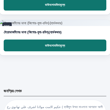
ডাউনলোডবিনামূল্যে
PDF
টেরোডাকটিলের ডানা (কিশোর-মুসা-রবিন)(হার্ডকভার)
ডাউনলোডবিনামূল্যে
জনপ্রিয় লেখক
حكيم الامت مولانا اشرف علي تهانوي رح ( হাকীমুল উম্মত মাওলানা আশরাফ আলী