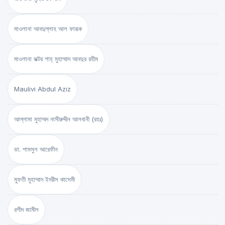
মাওলানা আবদুল্লাহ আল ফারূক
মাওলানা ডক্টর শাহ্‌ মুহাম্মাদ আবদুর রহীম
Maulivi Abdul Aziz
আল্লামা মুহাম্মদ নাসীরুদ্দীন আলবানী (রহঃ)
ডা. শামসুল আরেফীন
মুফতী মুহাম্মাদ ইদরীস কাসেমী
রশীদ জামীল