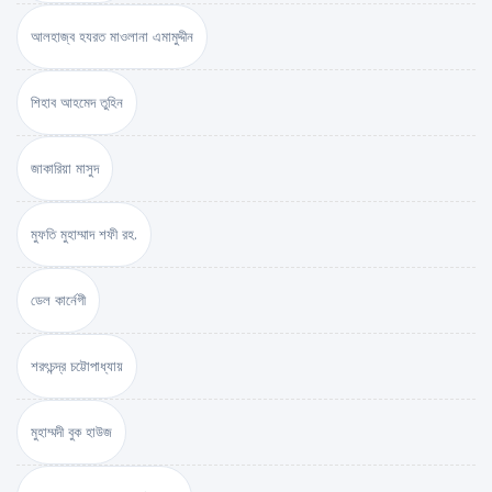
আলহাজ্ব হযরত মাওলানা এমামুদ্দীন
শিহাব আহমেদ তুহিন
জাকারিয়া মাসুদ
মুফতি মুহাম্মাদ শফী রহ.
ডেল কার্নেগী
শরৎচন্দ্র চট্টোপাধ্যায়
মুহাম্মদী বুক হাউজ