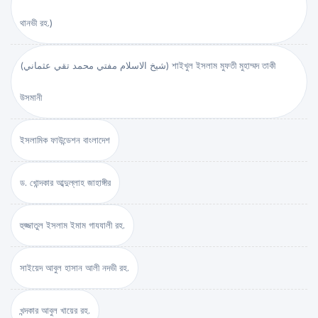
থানভী রহ.)
(شيخ الاسلام مفتي محمد تقي عثماني) শাইখুল ইসলাম মুফতী মুহাম্মদ তাকী
উসমানী
ইসলামিক ফাউন্ডেশন বাংলাদেশ
ড. খোন্দকার আব্দুল্লাহ জাহাঙ্গীর
হুজ্জাতুল ইসলাম ইমাম গাযযালী রহ.
সাইয়েদ আবুল হাসান আলী নদভী রহ.
খন্দকার আবুল খায়ের রহ.