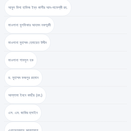
আবুল ফিদা হাফিজ ইব্‌ন কাসীর আদ-দামেশ্‌কী রহ.
মাওলানা যুলফিকার আহমদ নকশবন্দী
মাওলানা মুহাম্মদ হেমায়েত উদ্দীন
মাওলানা শামসুল হক
ড. মুহাম্মদ ফজলুর রহমান
আল্লামা ইবনে কাছীর (রহ.)
এস. এম. জাকির হুসাইন
এনায়েতুল্লাহ আল্‌তামাশ