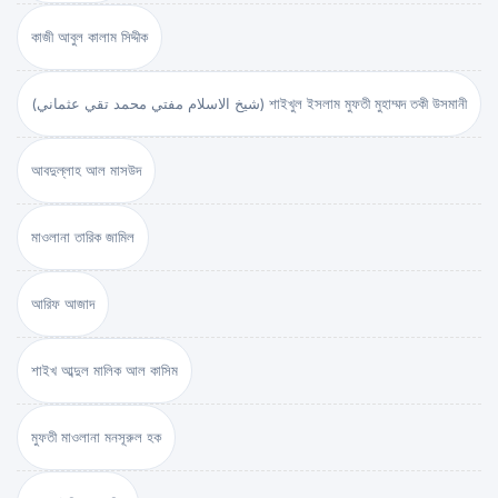
কাজী আবুল কালাম সিদ্দীক
(شيخ الاسلام مفتي محمد تقي عثماني) শাইখুল ইসলাম মুফতী মুহাম্মদ তকী উসমানী
আবদুল্লাহ আল মাসউদ
মাওলানা তারিক জামিল
আরিফ আজাদ
শাইখ আব্দুল মালিক আল কাসিম
মুফতী মাওলানা মনসূরুল হক