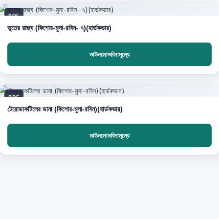
PDF
ভূতের রাজ্য (কিশোর-মুসা-রবিন- ৭)(হার্ডকভার)
ডাউনলোডবিনামূল্যে
PDF
টেরোডাকটিলের ডানা (কিশোর-মুসা-রবিন)(হার্ডকভার)
ডাউনলোডবিনামূল্যে