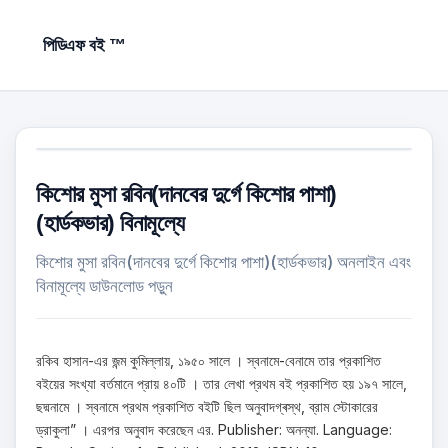
পিডিএফ বই ™
কিশোর মুসা রবিন(দানবের দুর্গে কিশোর পাশা)
(হার্ডকভার) বিনামূল্যে
কিশোর মুসা রবিন(দানবের দুর্গে কিশোর পাশা)(হার্ডকভার) অনলাইন এবং
বিনামূল্যে ডাউনলোড পড়ুন
রকিব হাসান-এর জন্ম কুমিল্লায়, ১৯৫০ সালে । স্বনামে-বেনামে তার প্রকাশিত
বইয়ের সংখ্যা বর্তমানে প্রায় ৪০টি । তার লেখা প্রথম বই প্রকাশিত হয় ১৯৭ সালে,
ছদ্মনামে । স্বনামে প্রথম প্রকাশিত বইটি ছিল অনুবাদগ্ৰস্থ, ব্রাম স্টোকারের
ড্রাকুলা” । এরপর অনুবাদ করেছেন এর. Publisher: অনন্যা. Language: