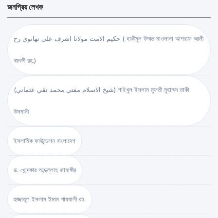
জনপ্রিয় লেখক
حكيم الامت مولانا اشرف علي تهانوي رح ( হাকীমুল উম্মত মাওলানা আশরাফ আলী
থানভী রহ.)
(شيخ الاسلام مفتي محمد تقي عثماني) শাইখুল ইসলাম মুফতী মুহাম্মদ তাকী
উসমানী
ইসলামিক ফাউন্ডেশন বাংলাদেশ
ড. খোন্দকার আব্দুল্লাহ জাহাঙ্গীর
হুজ্জাতুল ইসলাম ইমাম গাযযালী রহ.