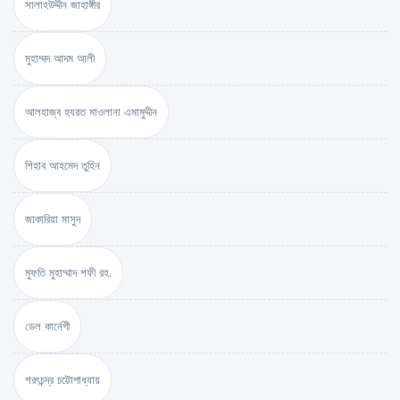
সালাহউদ্দীন জাহাঙ্গীর
মুহাম্মদ আদম আলী
আলহাজ্ব হযরত মাওলানা এমামুদ্দীন
শিহাব আহমেদ তুহিন
জাকারিয়া মাসুদ
মুফতি মুহাম্মাদ শফী রহ.
ডেল কার্নেগী
শরৎচন্দ্র চট্টোপাধ্যায়