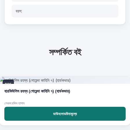
বয়স:
সম্পর্কিত বই
PDF
হারকিউলিস রহস্য (গোয়েন্দা কাহিনি ৭) (হার্ডকভার)
লেখক:রকিব হাসান
ডাউনলোডবিনামূল্যে