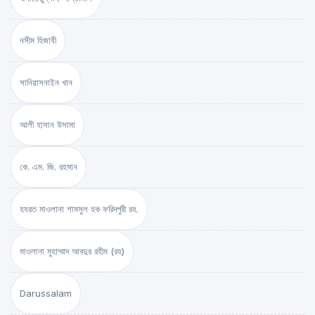
নসীম হিজাযী
সানিয়াসনাইন খান
আলী হাসান উসামা
কে. এম. জি. রহমান
হযরত মাওলানা শামসুল হক ফরিদপুরী রহ.
মাওলানা মুহাম্মাদ আবদুর রহীম (রহ)
Darussalam