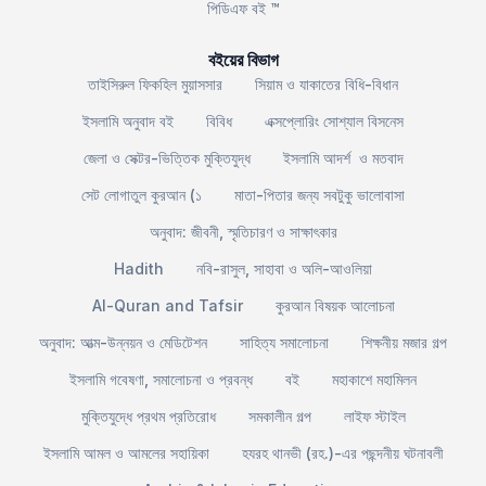
পিডিএফ বই ™
বইয়ের বিভাগ
তাইসিরুল ফিকহিল মুয়াসসার
সিয়াম ও যাকাতের বিধি-বিধান
ইসলামি অনুবাদ বই
বিবিধ
এক্সপ্লোরিং সোশ্যাল বিসনেস
জেলা ও সেক্টর-ভিত্তিক মুক্তিযুদ্ধ
ইসলামি আদর্শ ও মতবাদ
সেট লোগাতুল কুরআন (১
মাতা-পিতার জন্য সবটুকু ভালোবাসা
অনুবাদ: জীবনী, স্মৃতিচারণ ও সাক্ষাৎকার
Hadith
নবি-রাসুল, সাহাবা ও অলি-আওলিয়া
Al-Quran and Tafsir
কুরআন বিষয়ক আলোচনা
অনুবাদ: আত্ম-উন্নয়ন ও মেডিটেশন
সাহিত্য সমালোচনা
শিক্ষনীয় মজার গল্প
ইসলামি গবেষণা, সমালোচনা ও প্রবন্ধ
বই
মহাকাশে মহামিলন
মুক্তিযুদ্ধে প্রথম প্রতিরোধ
সমকালীন গল্প
লাইফ স্টাইল
ইসলামি আমল ও আমলের সহায়িকা
হযরহ থানভী (রহ.)-এর পছন্দনীয় ঘটনাবলী