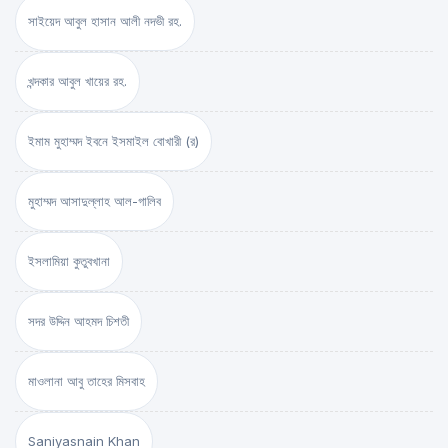
সাইয়েদ আবুল হাসান আলী নদভী রহ.
খন্দকার আবুল খায়ের রহ.
ইমাম মুহাম্মদ ইবনে ইসমাইল বোখারী (র)
মুহাম্মদ আসাদুল্লাহ আল-গালিব
ইসলামিয়া কুতুবখানা
সদর উদ্দিন আহমদ চিশতী
মাওলানা আবু তাহের মিসবাহ
Saniyasnain Khan