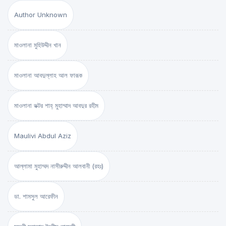
Author Unknown
মাওলানা মুহিউদ্দীন খান
মাওলানা আবদুল্লাহ আল ফারূক
মাওলানা ডক্টর শাহ্‌ মুহাম্মাদ আবদুর রহীম
Maulivi Abdul Aziz
আল্লামা মুহাম্মদ নাসীরুদ্দীন আলবানী (রহঃ)
ডা. শামসুল আরেফীন