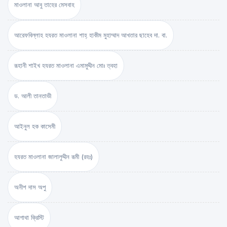
মাওলানা আবু তাহের মেসবাহ
আরেফবিল্লাহ হযরত মাওলানা শাহ্ হাকীম মুহাম্মাদ আখতার ছাহেব দা. বা.
রূহানী শাইখ হযরত মাওলানা এমামুদ্দীন মোঃ ত্বহা
ড. আলী তানতাভী
আইনুল হক কাসেমী
হযরত মাওলানা জালালুদ্দীন রূমী (রহঃ)
অনীশ দাস অপু
আগাথা ক্রিস্টি