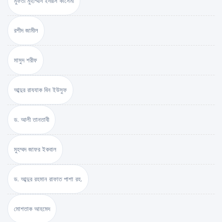
মুফতী মুহাম্মাদ ইদরীস কাসেমী
রশীদ জামীল
মাসুদ শরীফ
আব্দুর রাযযাক বিন ইউসুফ
ড. আলী তানতাবী
মুহম্মদ জাফর ইকবাল
ড. আব্দুর রহমান রাফাত পাশা রহ.
মোশতাক আহমেদ