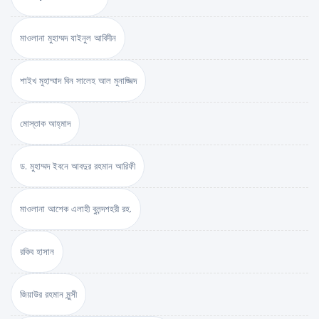
মাওলানা মুহাম্মদ যাইনুল আবিদীন
শাইখ মুহাম্মাদ বিন সালেহ আল মুনাজ্জিদ
মোস্তাক আহ্‌মাদ
ড. মুহাম্মদ ইবনে আবদুর রহমান আরিফী
মাওলানা আশেক এলাহী বুলন্দশহরী রহ.
রকিব হাসান
জিয়াউর রহমান মুন্সী