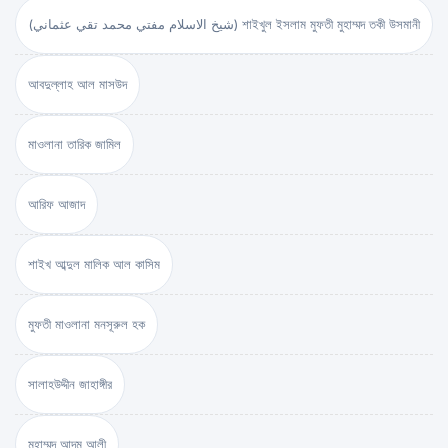
(شيخ الاسلام مفتي محمد تقي عثماني) শাইখুল ইসলাম মুফতী মুহাম্মদ তকী উসমানী
আবদুল্লাহ আল মাসউদ
মাওলানা তারিক জামিল
আরিফ আজাদ
শাইখ আব্দুল মালিক আল কাসিম
মুফতী মাওলানা মনসূরুল হক
সালাহউদ্দীন জাহাঙ্গীর
মুহাম্মদ আদম আলী