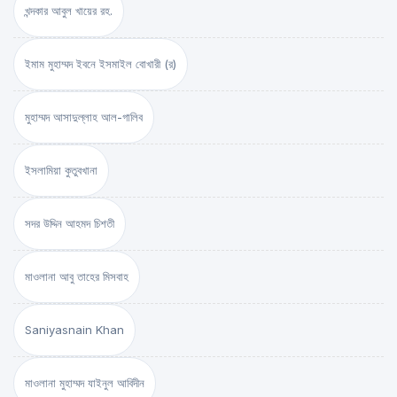
খন্দকার আবুল খায়ের রহ.
ইমাম মুহাম্মদ ইবনে ইসমাইল বোখারী (র)
মুহাম্মদ আসাদুল্লাহ আল-গালিব
ইসলামিয়া কুতুবখানা
সদর উদ্দিন আহমদ চিশতী
মাওলানা আবু তাহের মিসবাহ
Saniyasnain Khan
মাওলানা মুহাম্মদ যাইনুল আবিদীন