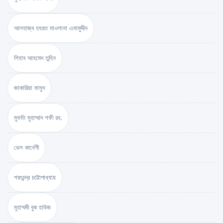
আলহাজ্ব হযরত মাওলানা এমামুদ্দীন
শিহাব আহমেদ তুহিন
জাকারিয়া মাসুদ
মুফতি মুহাম্মাদ শফী রহ.
ডেল কার্নেগী
শরৎচন্দ্র চট্টোপাধ্যায়
মুহাম্মদী বুক হাউজ