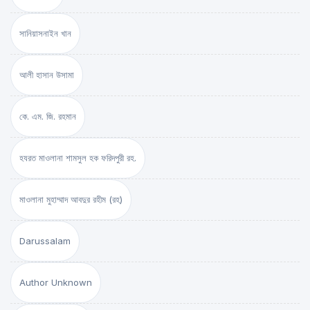
সানিয়াসনাইন খান
আলী হাসান উসামা
কে. এম. জি. রহমান
হযরত মাওলানা শামসুল হক ফরিদপুরী রহ.
মাওলানা মুহাম্মাদ আবদুর রহীম (রহ)
Darussalam
Author Unknown