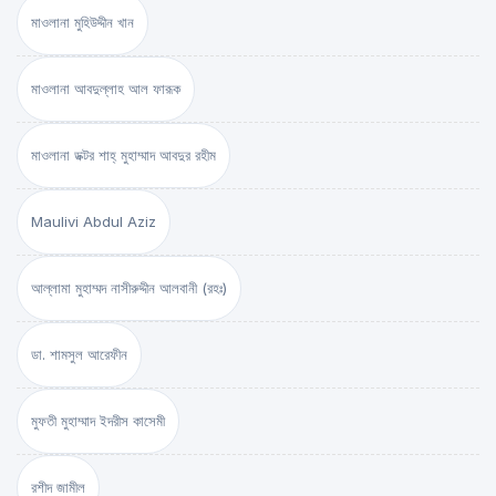
মাওলানা মুহিউদ্দীন খান
মাওলানা আবদুল্লাহ আল ফারূক
মাওলানা ডক্টর শাহ্‌ মুহাম্মাদ আবদুর রহীম
Maulivi Abdul Aziz
আল্লামা মুহাম্মদ নাসীরুদ্দীন আলবানী (রহঃ)
ডা. শামসুল আরেফীন
মুফতী মুহাম্মাদ ইদরীস কাসেমী
রশীদ জামীল