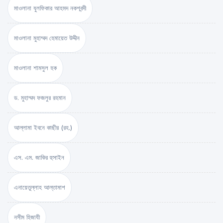
মাওলানা যুলফিকার আহমদ নকশবন্দী
মাওলানা মুহাম্মদ হেমায়েত উদ্দীন
মাওলানা শামসুল হক
ড. মুহাম্মদ ফজলুর রহমান
আল্লামা ইবনে কাছীর (রহ.)
এস. এম. জাকির হুসাইন
এনায়েতুল্লাহ আল্‌তামাশ
নসীম হিজাযী