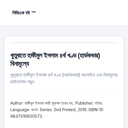
পিডিএফ বই ™
খুতুবাতে হাকীমুল ইসলাম ৪র্থ খণ্ড (হার্ডকভার)
বিনামূল্যে
খুতুবাতে হাকীমুল ইসলাম ৪র্থ খণ্ড (হার্ডকভার) অনলাইন এবং বিনামূল্যে
ডাউনলোড পড়ুন
Author: হাকীমুল ইসলাম কারী মুহাম্মদ তৈয়ব রহ.. Publisher: বইঘর.
Language: বাংলা. Series: 2nd Printed, 2016. ISBN-10:
9847016800573.