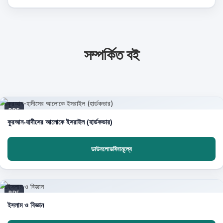
সম্পর্কিত বই
PDF
কুরআন-হাদীসের আলোকে ইসরাইল (হার্ডকভার)
ডাউনলোডবিনামূল্যে
PDF
ইসলাম ও বিজ্ঞান