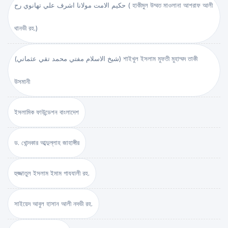
حكيم الامت مولانا اشرف علي تهانوي رح ( হাকীমুল উম্মত মাওলানা আশরাফ আলী
থানভী রহ.)
(شيخ الاسلام مفتي محمد تقي عثماني) শাইখুল ইসলাম মুফতী মুহাম্মদ তাকী
উসমানী
ইসলামিক ফাউন্ডেশন বাংলাদেশ
ড. খোন্দকার আব্দুল্লাহ জাহাঙ্গীর
হুজ্জাতুল ইসলাম ইমাম গাযযালী রহ.
সাইয়েদ আবুল হাসান আলী নদভী রহ.