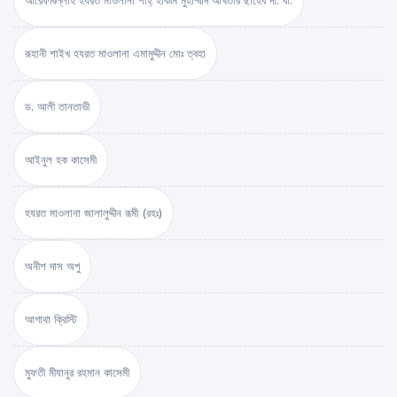
আরেফবিল্লাহ হযরত মাওলানা শাহ্ হাকীম মুহাম্মাদ আখতার ছাহেব দা. বা.
রূহানী শাইখ হযরত মাওলানা এমামুদ্দীন মোঃ ত্বহা
ড. আলী তানতাভী
আইনুল হক কাসেমী
হযরত মাওলানা জালালুদ্দীন রূমী (রহঃ)
অনীশ দাস অপু
আগাথা ক্রিস্টি
মুফতী মীযানুর রহমান কাসেমী