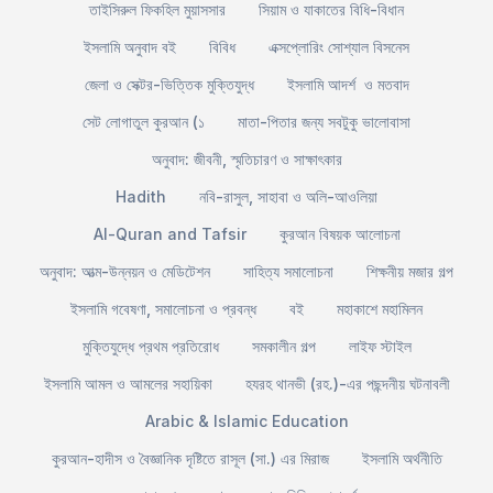
তাইসিরুল ফিকহিল মুয়াসসার
সিয়াম ও যাকাতের বিধি-বিধান
ইসলামি অনুবাদ বই
বিবিধ
এক্সপ্লোরিং সোশ্যাল বিসনেস
জেলা ও সেক্টর-ভিত্তিক মুক্তিযুদ্ধ
ইসলামি আদর্শ ও মতবাদ
সেট লোগাতুল কুরআন (১
মাতা-পিতার জন্য সবটুকু ভালোবাসা
অনুবাদ: জীবনী, স্মৃতিচারণ ও সাক্ষাৎকার
Hadith
নবি-রাসুল, সাহাবা ও অলি-আওলিয়া
Al-Quran and Tafsir
কুরআন বিষয়ক আলোচনা
অনুবাদ: আত্ম-উন্নয়ন ও মেডিটেশন
সাহিত্য সমালোচনা
শিক্ষনীয় মজার গল্প
ইসলামি গবেষণা, সমালোচনা ও প্রবন্ধ
বই
মহাকাশে মহামিলন
মুক্তিযুদ্ধে প্রথম প্রতিরোধ
সমকালীন গল্প
লাইফ স্টাইল
ইসলামি আমল ও আমলের সহায়িকা
হযরহ থানভী (রহ.)-এর পছন্দনীয় ঘটনাবলী
Arabic & Islamic Education
কুরআন-হাদীস ও বৈজ্ঞানিক দৃষ্টিতে রাসূল (সা.) এর মিরাজ
ইসলামি অর্থনীতি