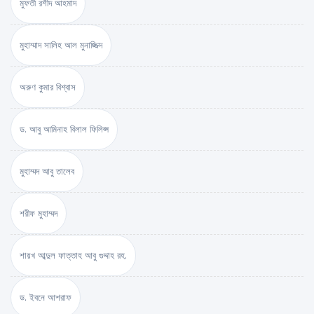
মুফতী রশীদ আহমাদ
মুহাম্মাদ সালিহ আল মুনাজ্জিদ
অরুণ কুমার বিশ্বাস
ড. আবু আমিনাহ বিলাল ফিলিপ্স
মুহাম্মদ আবু তালেব
শরীফ মুহাম্মদ
শায়খ আব্দুল ফাত্তাহ আবু গুদ্দাহ রহ.
ড. ইবনে আশরাফ