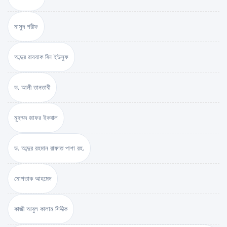
মাসুদ শরীফ
আব্দুর রাযযাক বিন ইউসুফ
ড. আলী তানতাবী
মুহম্মদ জাফর ইকবাল
ড. আব্দুর রহমান রাফাত পাশা রহ.
মোশতাক আহমেদ
কাজী আবুল কালাম সিদ্দীক