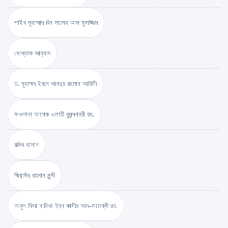
শাইখ মুহাম্মাদ বিন সালেহ আল মুনাজ্জিদ
মোস্তাক আহ্‌মাদ
ড. মুহাম্মদ ইবনে আবদুর রহমান আরিফী
মাওলানা আশেক এলাহী বুলন্দশহরী রহ.
রকিব হাসান
জিয়াউর রহমান মুন্সী
আবুল ফিদা হাফিজ ইব্‌ন কাসীর আদ-দামেশ্‌কী রহ.