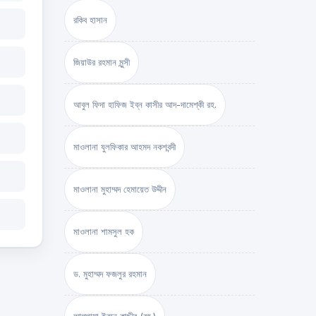
রকিব হাসান
জিয়াউর রহমান মুন্সী
আবুল ফিদা হাফিজ ইব্‌ন কাসীর আদ-দামেশ্‌কী রহ.
মাওলানা যুলফিকার আহমদ নকশবন্দী
মাওলানা মুহাম্মদ হেমায়েত উদ্দীন
মাওলানা শামসুল হক
ড. মুহাম্মদ ফজলুর রহমান