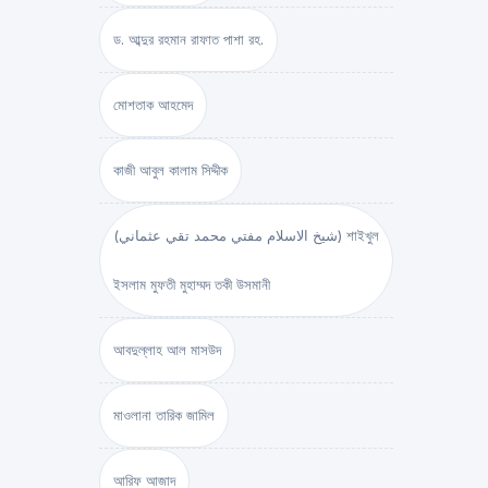
ড. আব্দুর রহমান রাফাত পাশা রহ.
মোশতাক আহমেদ
কাজী আবুল কালাম সিদ্দীক
(شيخ الاسلام مفتي محمد تقي عثماني) শাইখুল
ইসলাম মুফতী মুহাম্মদ তকী উসমানী
আবদুল্লাহ আল মাসউদ
মাওলানা তারিক জামিল
আরিফ আজাদ