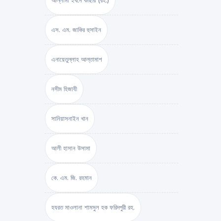
আল্লামা ইবনে কাছীর (রহ.)
এস. এম. জাকির হুসাইন
এনায়েতুল্লাহ আল্‌তামাশ
নসীম হিজাযী
সানিয়াসনাইন খান
আলী হাসান উসামা
কে. এম. জি. রহমান
হযরত মাওলানা শামসুল হক ফরিদপুরী রহ.