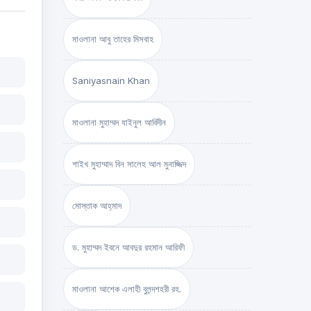
মাওলানা আবু তাহের মিসবাহ
Saniyasnain Khan
মাওলানা মুহাম্মদ যাইনুল আবিদীন
শাইখ মুহাম্মাদ বিন সালেহ আল মুনাজ্জিদ
মোস্তাক আহ্‌মাদ
ড. মুহাম্মদ ইবনে আবদুর রহমান আরিফী
মাওলানা আশেক এলাহী বুলন্দশহরী রহ.