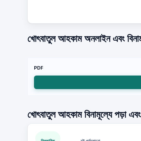
খোৎবাতুল আহকাম অনলাইন এবং বিনাম
PDF
খোৎবাতুল আহকাম বিনামূল্যে পড়া এব
বিস্তারিত
বই পর্যালোচনা