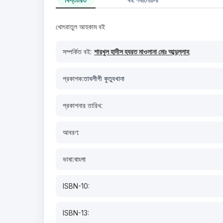
খোৎবাতুল আহকাম বই
সম্পর্কিত বই:
শায়খুল হাদীস হযরত মাওলানা মোঃ আব্দুল্লাহ
প্রকাশক:
তাবলীগী কুতুবখানা
প্রকাশনার তারিখ:
আবরণ:
ভাষা:
বাংলা
ISBN-10:
ISBN-13: