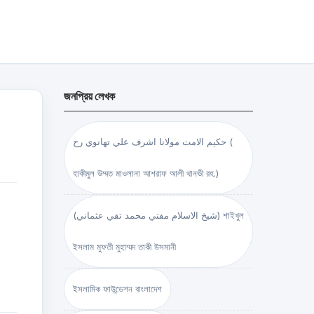
জনপ্রিয় লেখক
حكيم الامت مولانا اشرف علي تهانوي رح (
হাকীমুল উম্মত মাওলানা আশরাফ আলী থানভী রহ.)
(شيخ الاسلام مفتي محمد تقي عثماني) শাইখুল
ইসলাম মুফতী মুহাম্মদ তাকী উসমানী
ইসলামিক ফাউন্ডেশন বাংলাদেশ