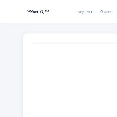
পিডিএফ বই ™
সমস্ত লেখক
বই এজেড