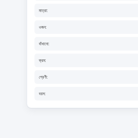
মাত্রা:
ওজন:
বাঁধানো:
ক্রম:
শ্রেণী:
বয়স: