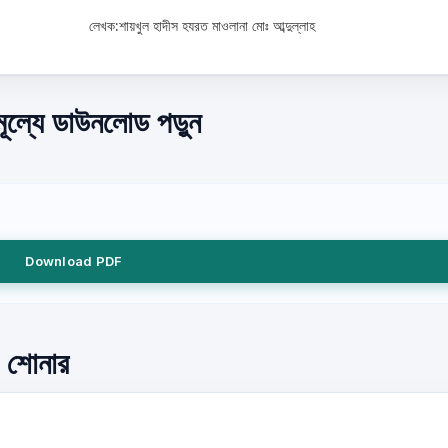
লেখক:শায়খুল হাদীস হযরত মাওলানা মোঃ আব্দুল্লাহ
ূল্যে ডাউনলোড পড়ুন
Download PDF
ং শোনার