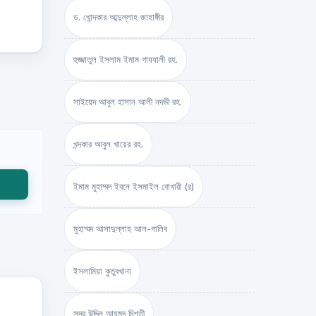
ড. খোন্দকার আব্দুল্লাহ জাহাঙ্গীর
হুজ্জাতুল ইসলাম ইমাম গাযযালী রহ.
সাইয়েদ আবুল হাসান আলী নদভী রহ.
খন্দকার আবুল খায়ের রহ.
ইমাম মুহাম্মদ ইবনে ইসমাইল বোখারী (র)
মুহাম্মদ আসাদুল্লাহ আল-গালিব
ইসলামিয়া কুতুবখানা
সদর উদ্দিন আহমদ চিশতী