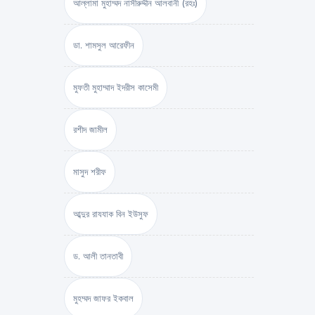
আল্লামা মুহাম্মদ নাসীরুদ্দীন আলবানী (রহঃ)
ডা. শামসুল আরেফীন
মুফতী মুহাম্মাদ ইদরীস কাসেমী
রশীদ জামীল
মাসুদ শরীফ
আব্দুর রাযযাক বিন ইউসুফ
ড. আলী তানতাবী
মুহম্মদ জাফর ইকবাল