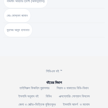
নাজনীন আক্তার হ্যাপী (আমাতুল্লাহ)
মোঃ মোস্তফা জামান
মুহাম্মদ আবুল হাসানাত
পিডিএফ বই ™
বইয়ের বিভাগ
তাইসিরুল ফিকহিল মুয়াসসার
সিয়াম ও যাকাতের বিধি-বিধান
ইসলামি অনুবাদ বই
বিবিধ
এক্সপ্লোরিং সোশ্যাল বিসনেস
জেলা ও সেক্টর-ভিত্তিক মুক্তিযুদ্ধ
ইসলামি আদর্শ ও মতবাদ