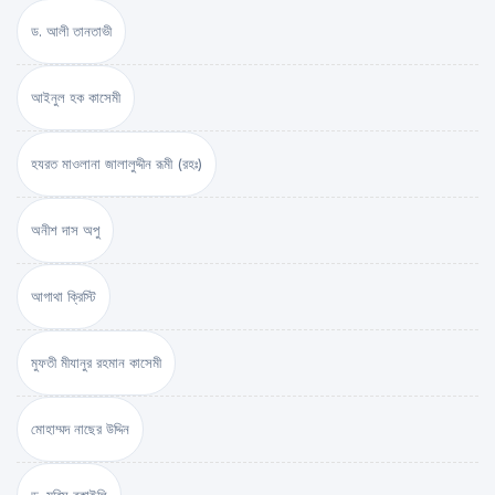
ড. আলী তানতাভী
আইনুল হক কাসেমী
হযরত মাওলানা জালালুদ্দীন রূমী (রহঃ)
অনীশ দাস অপু
আগাথা ক্রিস্টি
মুফতী মীযানুর রহমান কাসেমী
মোহাম্মদ নাছের উদ্দিন