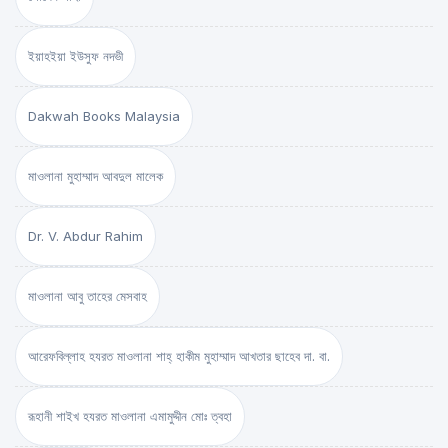
ইয়াহইয়া ইউসুফ নদভী
Dakwah Books Malaysia
মাওলানা মুহাম্মাদ আবদুল মালেক
Dr. V. Abdur Rahim
মাওলানা আবু তাহের মেসবাহ
আরেফবিল্লাহ হযরত মাওলানা শাহ্ হাকীম মুহাম্মাদ আখতার ছাহেব দা. বা.
রূহানী শাইখ হযরত মাওলানা এমামুদ্দীন মোঃ ত্বহা