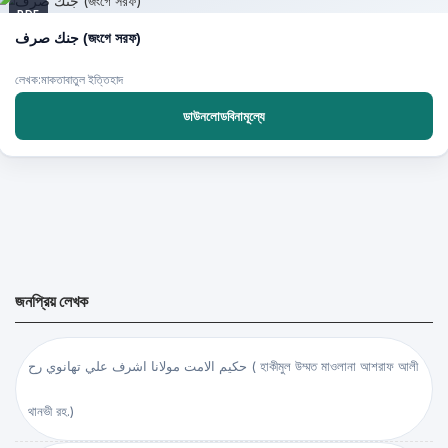
PDF
جنك صرف (জংগে সরফ)
লেখক:মাকতাবাতুল ইত্তিহাদ
ডাউনলোডবিনামূল্যে
জনপ্রিয় লেখক
حكيم الامت مولانا اشرف علي تهانوي رح ( হাকীমুল উম্মত মাওলানা আশরাফ আলী
থানভী রহ.)