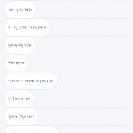
অরুণ কুমার বিশ্বাস
ড. আবু আমিনাহ বিলাল ফিলিপ্স
মুহাম্মদ আবু তালেব
শরীফ মুহাম্মদ
শায়খ আব্দুল ফাত্তাহ আবু গুদ্দাহ রহ.
ড. ইবনে আশরাফ
মুহাম্মদ হাবীবুর রহমান