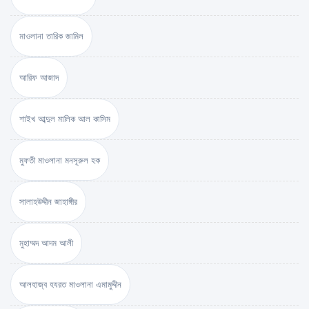
মাওলানা তারিক জামিল
আরিফ আজাদ
শাইখ আব্দুল মালিক আল কাসিম
মুফতী মাওলানা মনসূরুল হক
সালাহউদ্দীন জাহাঙ্গীর
মুহাম্মদ আদম আলী
আলহাজ্ব হযরত মাওলানা এমামুদ্দীন