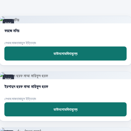
PDF
ফয়জে মনির
লেখক:মাকতাবাতুল ইত্তিহাদ
ডাউনলোডবিনামূল্যে
PDF
ইরশাদুস ছরফ মাআ মারিফুস ছরফ
লেখক:মাকতাবাতুল ইত্তিহাদ
ডাউনলোডবিনামূল্যে