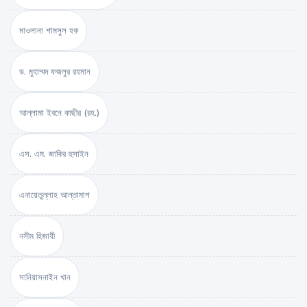
মাওলানা শামসুল হক
ড. মুহাম্মদ ফজলুর রহমান
আল্লামা ইবনে কাছীর (রহ.)
এস. এম. জাকির হুসাইন
এনায়েতুল্লাহ আল্‌তামাশ
নসীম হিজাযী
সানিয়াসনাইন খান