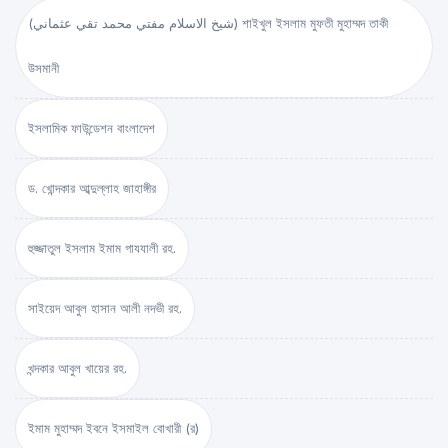
(شيخ الاسلام مفتي محمد تقي عثماني) শাইখুল ইসলাম মুফতী মুহাম্মদ তাকী
উসমানী
ইসলামিক ফাউন্ডেশন বাংলাদেশ
ড. খোন্দকার আব্দুল্লাহ জাহাঙ্গীর
হুজ্জাতুল ইসলাম ইমাম গাযযালী রহ.
সাইয়েদ আবুল হাসান আলী নদভী রহ.
খন্দকার আবুল খায়ের রহ.
ইমাম মুহাম্মদ ইবনে ইসমাইল বোখারী (র)