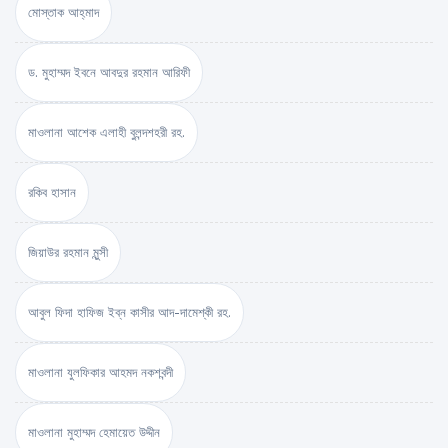
মোস্তাক আহ্‌মাদ
ড. মুহাম্মদ ইবনে আবদুর রহমান আরিফী
মাওলানা আশেক এলাহী বুলন্দশহরী রহ.
রকিব হাসান
জিয়াউর রহমান মুন্সী
আবুল ফিদা হাফিজ ইব্‌ন কাসীর আদ-দামেশ্‌কী রহ.
মাওলানা যুলফিকার আহমদ নকশবন্দী
মাওলানা মুহাম্মদ হেমায়েত উদ্দীন