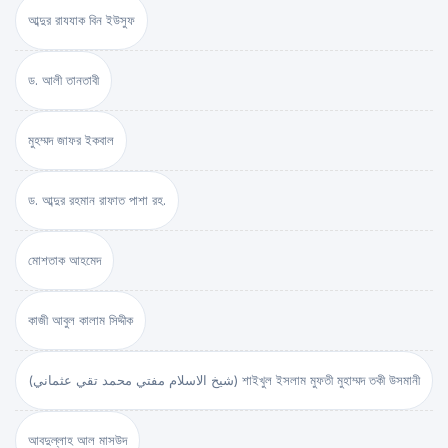
আব্দুর রাযযাক বিন ইউসুফ
ড. আলী তানতাবী
মুহম্মদ জাফর ইকবাল
ড. আব্দুর রহমান রাফাত পাশা রহ.
মোশতাক আহমেদ
কাজী আবুল কালাম সিদ্দীক
(شيخ الاسلام مفتي محمد تقي عثماني) শাইখুল ইসলাম মুফতী মুহাম্মদ তকী উসমানী
আবদুল্লাহ আল মাসউদ