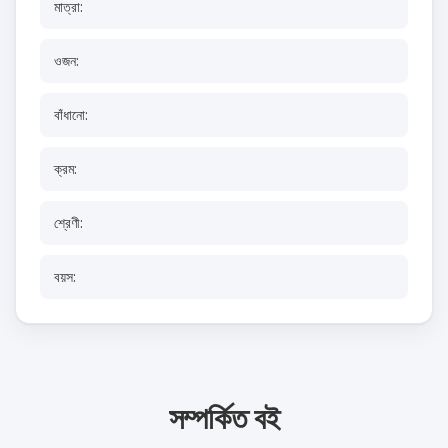
মাত্রা:
ওজন:
বাঁধানো:
ক্রম:
শ্রেণী:
বয়স:
সম্পর্কিত বই