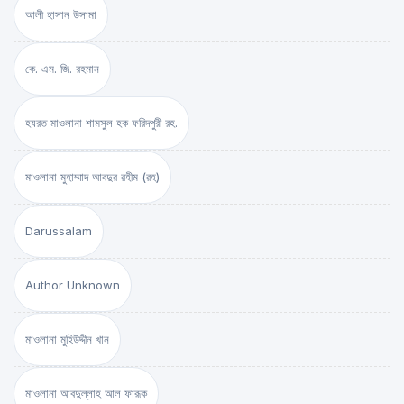
আলী হাসান উসামা
কে. এম. জি. রহমান
হযরত মাওলানা শামসুল হক ফরিদপুরী রহ.
মাওলানা মুহাম্মাদ আবদুর রহীম (রহ)
Darussalam
Author Unknown
মাওলানা মুহিউদ্দীন খান
মাওলানা আবদুল্লাহ আল ফারূক