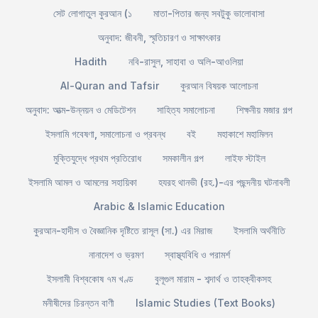
সেট লোগাতুল কুরআন (১
মাতা-পিতার জন্য সবটুকু ভালোবাসা
অনুবাদ: জীবনী, স্মৃতিচারণ ও সাক্ষাৎকার
Hadith
নবি-রাসুল, সাহাবা ও অলি-আওলিয়া
Al-Quran and Tafsir
কুরআন বিষয়ক আলোচনা
অনুবাদ: আত্ম-উন্নয়ন ও মেডিটেশন
সাহিত্য সমালোচনা
শিক্ষনীয় মজার গল্প
ইসলামি গবেষণা, সমালোচনা ও প্রবন্ধ
বই
মহাকাশে মহামিলন
মুক্তিযুদ্ধে প্রথম প্রতিরোধ
সমকালীন গল্প
লাইফ স্টাইল
ইসলামি আমল ও আমলের সহায়িকা
হযরহ থানভী (রহ.)-এর পছন্দনীয় ঘটনাবলী
Arabic & Islamic Education
কুরআন-হাদীস ও বৈজ্ঞানিক দৃষ্টিতে রাসূল (সা.) এর মিরাজ
ইসলামি অর্থনীতি
নানাদেশ ও ভ্রমণ
স্বাস্থ্যবিধি ও পরামর্শ
ইসলামী বিশ্বকোষ ৭ম খণ্ড
বুলূগুল মারাম - শব্দার্থ ও তাহক্বীকসহ
মনীষীদের চিরন্তন বাণী
Islamic Studies (Text Books)