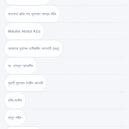
মাওলানা ডক্টর শাহ্‌ মুহাম্মাদ আবদুর রহীম
Maulivi Abdul Aziz
আল্লামা মুহাম্মদ নাসীরুদ্দীন আলবানী (রহঃ)
ডা. শামসুল আরেফীন
মুফতী মুহাম্মাদ ইদরীস কাসেমী
রশীদ জামীল
মাসুদ শরীফ