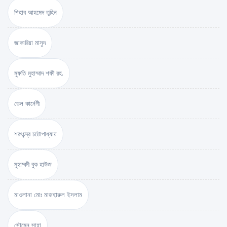
শিহাব আহমেদ তুহিন
জাকারিয়া মাসুদ
মুফতি মুহাম্মাদ শফী রহ.
ডেল কার্নেগী
শরৎচন্দ্র চট্টোপাধ্যায়
মুহাম্মদী বুক হাউজ
মাওলানা মোঃ মাজহারুল ইসলাম
সৌমেন সাহা