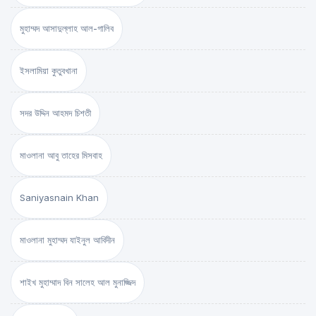
মুহাম্মদ আসাদুল্লাহ আল-গালিব
ইসলামিয়া কুতুবখানা
সদর উদ্দিন আহমদ চিশতী
মাওলানা আবু তাহের মিসবাহ
Saniyasnain Khan
মাওলানা মুহাম্মদ যাইনুল আবিদীন
শাইখ মুহাম্মাদ বিন সালেহ আল মুনাজ্জিদ