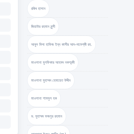
রকিব হাসান
জিয়াউর রহমান মুন্সী
আবুল ফিদা হাফিজ ইব্‌ন কাসীর আদ-দামেশ্‌কী রহ.
মাওলানা যুলফিকার আহমদ নকশবন্দী
মাওলানা মুহাম্মদ হেমায়েত উদ্দীন
মাওলানা শামসুল হক
ড. মুহাম্মদ ফজলুর রহমান