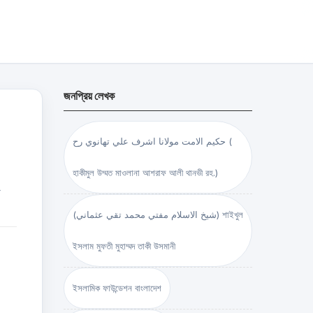
জনপ্রিয় লেখক
حكيم الامت مولانا اشرف علي تهانوي رح (
হাকীমুল উম্মত মাওলানা আশরাফ আলী থানভী রহ.)
ং
(شيخ الاسلام مفتي محمد تقي عثماني) শাইখুল
ইসলাম মুফতী মুহাম্মদ তাকী উসমানী
ইসলামিক ফাউন্ডেশন বাংলাদেশ