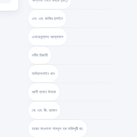
আল্লামা ইবনে কাছীর (রহ.)
এস. এম. জাকির হুসাইন
এনায়েতুল্লাহ আল্‌তামাশ
নসীম হিজাযী
সানিয়াসনাইন খান
আলী হাসান উসামা
কে. এম. জি. রহমান
হযরত মাওলানা শামসুল হক ফরিদপুরী রহ.