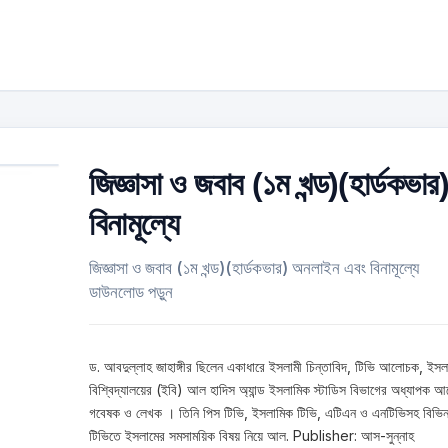
জিজ্ঞাসা ও জবাব (১ম খন্ড)(হার্ডকভার
বিনামূল্যে
জিজ্ঞাসা ও জবাব (১ম খন্ড)(হার্ডকভার) অনলাইন এবং বিনামূল্যে
ডাউনলোড পড়ুন
ড. আবদুল্লাহ জাহাঙ্গীর ছিলেন একাধারে ইসলামী চিন্তাবিদ, টিভি আলোচক, ইসল
বিশ্বিদ্যালয়ের (ইবি) আল হাদিস অ্যান্ড ইসলামিক স্টাডিস বিভাগের অধ্যাপক আ
গবেষক ও লেখক । তিনি পিস টিভি, ইসলামিক টিভি, এটিএন ও এনটিভিসহ বিভিন
টিভিতে ইসলামের সমসাময়িক বিষয় নিয়ে আল. Publisher: আস-সুন্নাহ