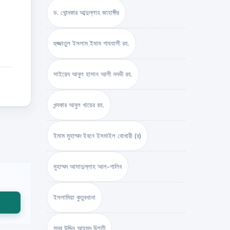
ড. খোন্দকার আব্দুল্লাহ জাহাঙ্গীর
হুজ্জাতুল ইসলাম ইমাম গাযযালী রহ.
সাইয়েদ আবুল হাসান আলী নদভী রহ.
খন্দকার আবুল খায়ের রহ.
ইমাম মুহাম্মদ ইবনে ইসমাইল বোখারী (র)
মুহাম্মদ আসাদুল্লাহ আল-গালিব
ইসলামিয়া কুতুবখানা
সদর উদ্দিন আহমদ চিশতী