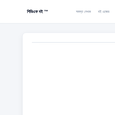
পিডিএফ বই ™
সমস্ত লেখক
বই এজেড