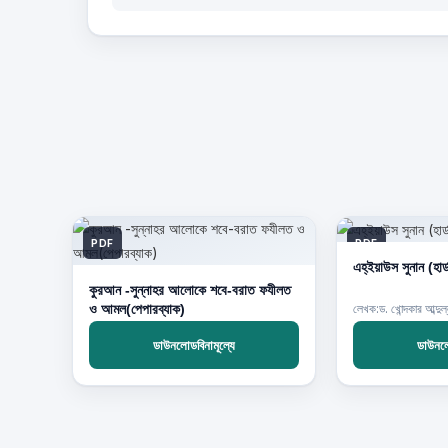
PDF
PDF
এহ্‌ইয়াউস সুনান (হার
কুরআন -সুন্নাহর আলোকে শবে-বরাত ফযীলত
ও আমল(পেপারব্যাক)
লেখক:ড. খোন্দকার আব্দুল্
ডাউনলোডবিনামূল্যে
ডাউনলো