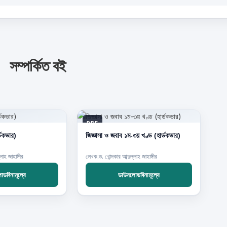
সম্পর্কিত বই
PDF
্ডকভার)
জিজ্ঞাসা ও জবাব ১ম-৩য় খণ্ড (হার্ডকভার)
লাহ জাহাঙ্গীর
লেখক:ড. খোন্দকার আব্দুল্লাহ জাহাঙ্গীর
ডবিনামূল্যে
ডাউনলোডবিনামূল্যে