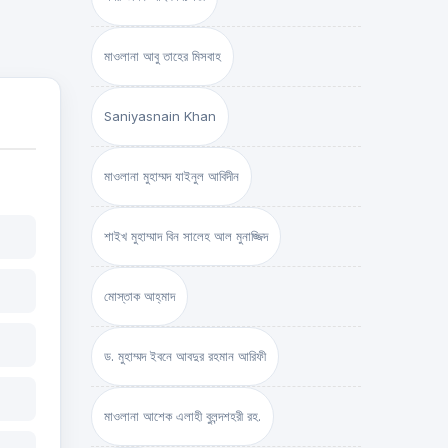
মাওলানা আবু তাহের মিসবাহ
Saniyasnain Khan
মাওলানা মুহাম্মদ যাইনুল আবিদীন
শাইখ মুহাম্মাদ বিন সালেহ আল মুনাজ্জিদ
মোস্তাক আহ্‌মাদ
ড. মুহাম্মদ ইবনে আবদুর রহমান আরিফী
মাওলানা আশেক এলাহী বুলন্দশহরী রহ.