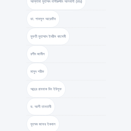
আল্লামা মুহাম্মদ নাসীরুদ্দীন আলবানী (রহঃ)
ডা. শামসুল আরেফীন
মুফতী মুহাম্মাদ ইদরীস কাসেমী
রশীদ জামীল
মাসুদ শরীফ
আব্দুর রাযযাক বিন ইউসুফ
ড. আলী তানতাবী
মুহম্মদ জাফর ইকবাল