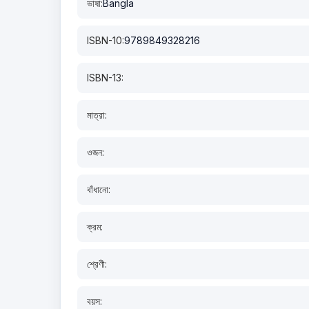
ভাষা:
Bangla
ISBN-10:
9789849328216
ISBN-13:
মাত্রা:
ওজন:
বাঁধানো:
ক্রম:
শ্রেণী:
বয়স: