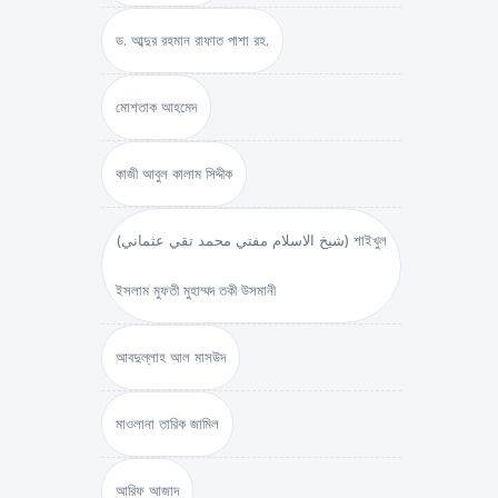
ড. আব্দুর রহমান রাফাত পাশা রহ.
মোশতাক আহমেদ
কাজী আবুল কালাম সিদ্দীক
(شيخ الاسلام مفتي محمد تقي عثماني) শাইখুল
ইসলাম মুফতী মুহাম্মদ তকী উসমানী
আবদুল্লাহ আল মাসউদ
মাওলানা তারিক জামিল
আরিফ আজাদ