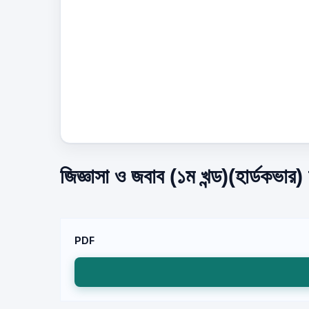
জিজ্ঞাসা ও জবাব (১ম খন্ড)(হার্ডকভার
PDF