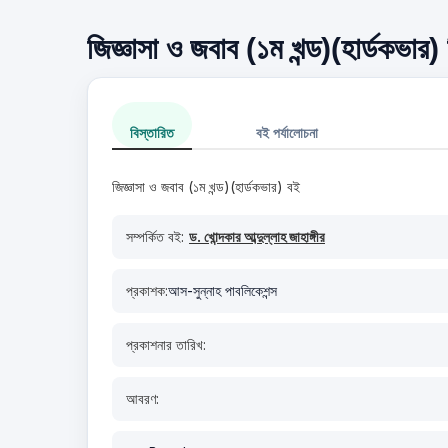
জিজ্ঞাসা ও জবাব (১ম খন্ড)(হার্ডকভার)
বিস্তারিত
বই পর্যালোচনা
জিজ্ঞাসা ও জবাব (১ম খন্ড)(হার্ডকভার) বই
সম্পর্কিত বই:
ড. খোন্দকার আব্দুল্লাহ জাহাঙ্গীর
প্রকাশক:
আস-সুন্নাহ পাবলিকেশন্স
প্রকাশনার তারিখ:
আবরণ: