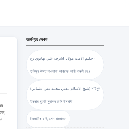
জনপ্রিয় লেখক
)
حكيم الامت مولانا اشرف علي تهانوي رح (
হাকীমুল উম্মত মাওলানা আশরাফ আলী থানভী রহ.)
(شيخ الاسلام مفتي محمد تقي عثماني) শাইখুল
ইসলাম মুফতী মুহাম্মদ তাকী উসমানী
ামী
লেম,
্ন
ইসলামিক ফাউন্ডেশন বাংলাদেশ