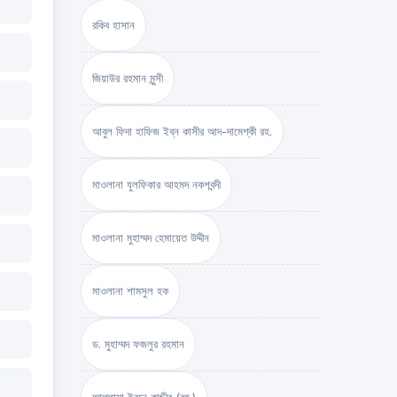
রকিব হাসান
জিয়াউর রহমান মুন্সী
আবুল ফিদা হাফিজ ইব্‌ন কাসীর আদ-দামেশ্‌কী রহ.
মাওলানা যুলফিকার আহমদ নকশবন্দী
মাওলানা মুহাম্মদ হেমায়েত উদ্দীন
মাওলানা শামসুল হক
ড. মুহাম্মদ ফজলুর রহমান