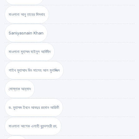
মাওলানা আবু তাহের মিসবাহ
Saniyasnain Khan
মাওলানা মুহাম্মদ যাইনুল আবিদীন
শাইখ মুহাম্মাদ বিন সালেহ আল মুনাজ্জিদ
মোস্তাক আহ্‌মাদ
ড. মুহাম্মদ ইবনে আবদুর রহমান আরিফী
মাওলানা আশেক এলাহী বুলন্দশহরী রহ.