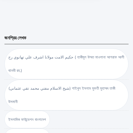
জনপ্রিয় লেখক
حكيم الامت مولانا اشرف علي تهانوي رح ( হাকীমুল উম্মত মাওলানা আশরাফ আলী
থানভী রহ.)
(شيخ الاسلام مفتي محمد تقي عثماني) শাইখুল ইসলাম মুফতী মুহাম্মদ তাকী
উসমানী
ইসলামিক ফাউন্ডেশন বাংলাদেশ