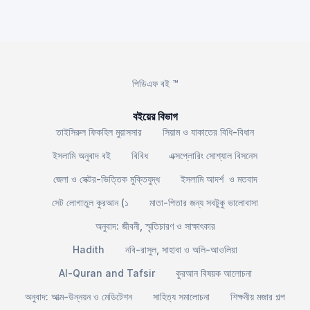
পিডিএফ বই ™
বইয়ের বিভাগ
তাইসিরুল ফিকহিল মুয়াসসার
সিয়াম ও যাকাতের বিধি-বিধান
ইসলামি অনুবাদ বই
বিবিধ
এক্সপ্লোরিং সোশ্যাল বিসনেস
জেলা ও সেক্টর-ভিত্তিক মুক্তিযুদ্ধ
ইসলামি আদর্শ ও মতবাদ
সেট লোগাতুল কুরআন (১
মাতা-পিতার জন্য সবটুকু ভালোবাসা
অনুবাদ: জীবনী, স্মৃতিচারণ ও সাক্ষাৎকার
Hadith
নবি-রাসুল, সাহাবা ও অলি-আওলিয়া
Al-Quran and Tafsir
কুরআন বিষয়ক আলোচনা
অনুবাদ: আত্ম-উন্নয়ন ও মেডিটেশন
সাহিত্য সমালোচনা
শিক্ষনীয় মজার গল্প