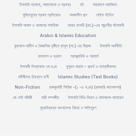
ইসলামি গবেষণা, সমালোচনা ও প্রবন্ধ
বই
মহাকাশে মহামিলন
মুক্তিযুদ্ধে প্রথম প্রতিরোধ
সমকালীন গল্প
লাইফ স্টাইল
ইসলামি আমল ও আমলের সহায়িকা
হযরহ থানভী (রহ.)-এর পছন্দনীয় ঘটনাবলী
Arabic & Islamic Education
কুরআন-হাদীস ও বৈজ্ঞানিক দৃষ্টিতে রাসূল (সা.) এর মিরাজ
ইসলামি অর্থনীতি
নানাদেশ ও ভ্রমণ
স্বাস্থ্যবিধি ও পরামর্শ
ইসলামী বিশ্বকোষ ৭ম খণ্ড
বুলূগুল মারাম - শব্দার্থ ও তাহক্বীকসহ
মনীষীদের চিরন্তন বাণী
Islamic Studies (Text Books)
Non-Fiction
রাজকুমারী সিরিজ -(১ -৪ খণ্ড) (রকমারি কালেকশন)
কে সেই নবীজী
নারী সম্পর্কীয়
ইসলামি বিধি-বিধান ও মাসআলা-মাসায়েল
যুদ্ধবিধ্বস্ত বাংলাদেশঃ বিচার ও ক্ষতিপুরণ