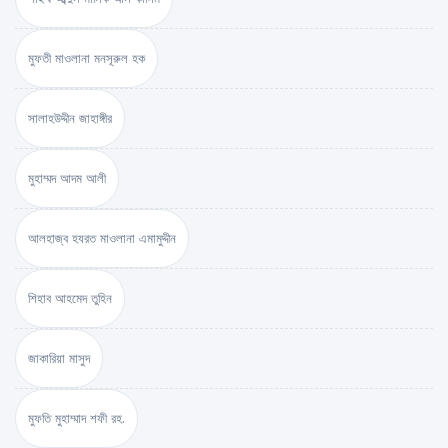
মুফতী মাওলানা মনসূরুল হক
সালাহউদ্দীন জাহাঙ্গীর
মুহাম্মদ আদম আলী
আলহাজ্ব হযরত মাওলানা এমামুদ্দীন
শিহাব আহমেদ তুহিন
জাকারিয়া মাসুদ
মুফতি মুহাম্মাদ শফী রহ.