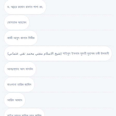
ড. আব্দুর রহমান রাফাত পাশা রহ.
মোশতাক আহমেদ
কাজী আবুল কালাম সিদ্দীক
(شيخ الاسلام مفتي محمد تقي عثماني) শাইখুল ইসলাম মুফতী মুহাম্মদ তকী উসমানী
আবদুল্লাহ আল মাসউদ
মাওলানা তারিক জামিল
আরিফ আজাদ
শাইখ আব্দুল মালিক আল কাসিম