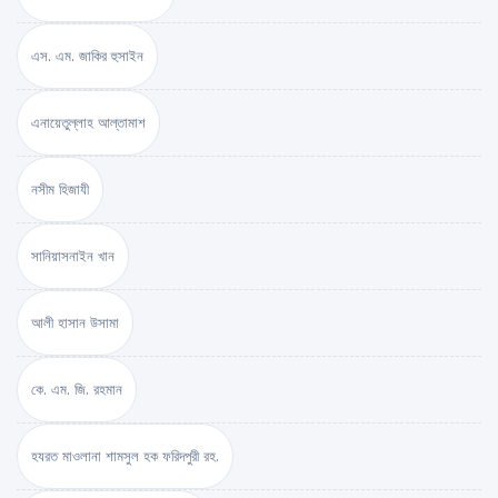
এস. এম. জাকির হুসাইন
এনায়েতুল্লাহ আল্‌তামাশ
নসীম হিজাযী
সানিয়াসনাইন খান
আলী হাসান উসামা
কে. এম. জি. রহমান
হযরত মাওলানা শামসুল হক ফরিদপুরী রহ.