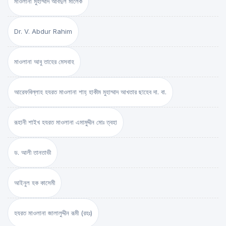
মাওলানা মুহাম্মাদ আবদুল মালেক
Dr. V. Abdur Rahim
মাওলানা আবু তাহের মেসবাহ
আরেফবিল্লাহ হযরত মাওলানা শাহ্ হাকীম মুহাম্মাদ আখতার ছাহেব দা. বা.
রূহানী শাইখ হযরত মাওলানা এমামুদ্দীন মোঃ ত্বহা
ড. আলী তানতাভী
আইনুল হক কাসেমী
হযরত মাওলানা জালালুদ্দীন রূমী (রহঃ)