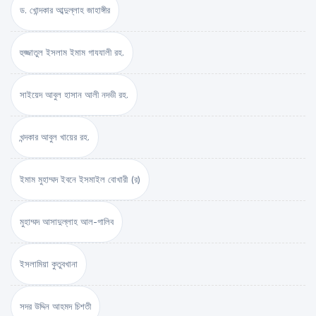
ড. খোন্দকার আব্দুল্লাহ জাহাঙ্গীর
হুজ্জাতুল ইসলাম ইমাম গাযযালী রহ.
সাইয়েদ আবুল হাসান আলী নদভী রহ.
খন্দকার আবুল খায়ের রহ.
ইমাম মুহাম্মদ ইবনে ইসমাইল বোখারী (র)
মুহাম্মদ আসাদুল্লাহ আল-গালিব
ইসলামিয়া কুতুবখানা
সদর উদ্দিন আহমদ চিশতী