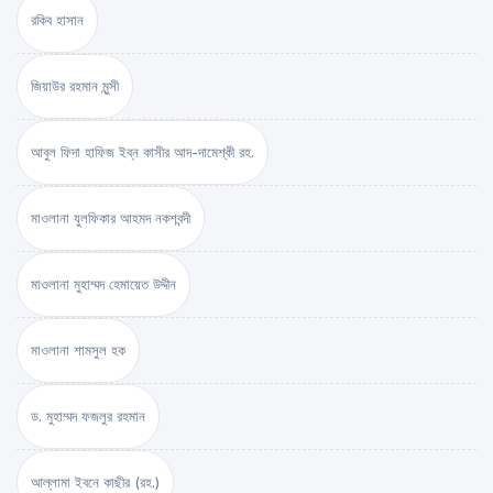
রকিব হাসান
জিয়াউর রহমান মুন্সী
আবুল ফিদা হাফিজ ইব্‌ন কাসীর আদ-দামেশ্‌কী রহ.
মাওলানা যুলফিকার আহমদ নকশবন্দী
মাওলানা মুহাম্মদ হেমায়েত উদ্দীন
মাওলানা শামসুল হক
ড. মুহাম্মদ ফজলুর রহমান
আল্লামা ইবনে কাছীর (রহ.)