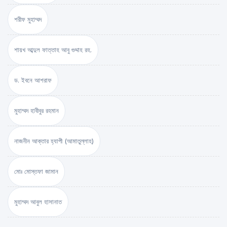
শরীফ মুহাম্মদ
শায়খ আব্দুল ফাত্তাহ আবু গুদ্দাহ রহ.
ড. ইবনে আশরাফ
মুহাম্মদ হাবীবুর রহমান
নাজনীন আক্তার হ্যাপী (আমাতুল্লাহ)
মোঃ মোস্তফা জামান
মুহাম্মদ আবুল হাসানাত