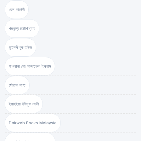
ডেল কার্নেগী
শরৎচন্দ্র চট্টোপাধ্যায়
মুহাম্মদী বুক হাউজ
মাওলানা মোঃ মাজহারুল ইসলাম
সৌমেন সাহা
ইয়াহইয়া ইউসুফ নদভী
Dakwah Books Malaysia