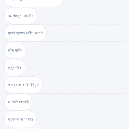
ডা. শামসুল আরেফীন
মুফতী মুহাম্মাদ ইদরীস কাসেমী
রশীদ জামীল
মাসুদ শরীফ
আব্দুর রাযযাক বিন ইউসুফ
ড. আলী তানতাবী
মুহম্মদ জাফর ইকবাল