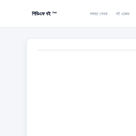
পিডিএফ বই ™
সমস্ত লেখক
বই এজেড