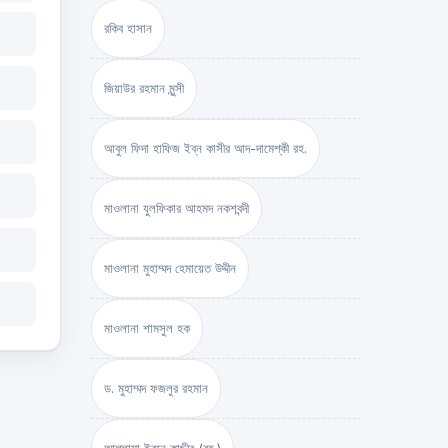
রকিব হাসান
জিয়াউর রহমান মুন্সী
আবুল ফিদা হাফিজ ইব্‌ন কাসীর আদ-দামেশ্‌কী রহ.
মাওলানা যুলফিকার আহমদ নকশবন্দী
মাওলানা মুহাম্মদ হেমায়েত উদ্দীন
মাওলানা শামসুল হক
ড. মুহাম্মদ ফজলুর রহমান