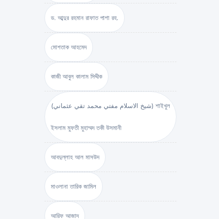
ড. আব্দুর রহমান রাফাত পাশা রহ.
মোশতাক আহমেদ
কাজী আবুল কালাম সিদ্দীক
(شيخ الاسلام مفتي محمد تقي عثماني) শাইখুল
ইসলাম মুফতী মুহাম্মদ তকী উসমানী
আবদুল্লাহ আল মাসউদ
মাওলানা তারিক জামিল
আরিফ আজাদ