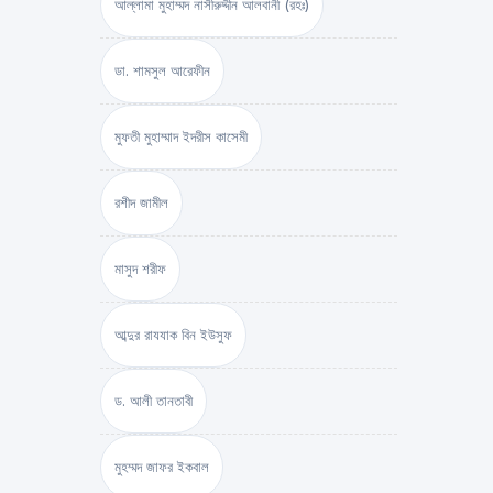
আল্লামা মুহাম্মদ নাসীরুদ্দীন আলবানী (রহঃ)
ডা. শামসুল আরেফীন
মুফতী মুহাম্মাদ ইদরীস কাসেমী
রশীদ জামীল
মাসুদ শরীফ
আব্দুর রাযযাক বিন ইউসুফ
ড. আলী তানতাবী
মুহম্মদ জাফর ইকবাল