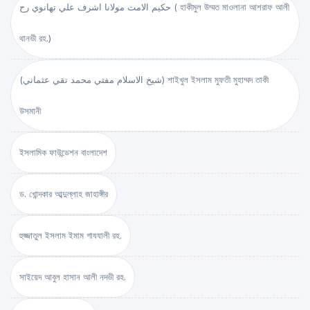
حكيم الامت مولانا اشرف علي تهانوي رح ( হাকীমুল উম্মত মাওলানা আশরাফ আলী
থানভী রহ.)
(شيخ الاسلام مفتي محمد تقي عثماني) শাইখুল ইসলাম মুফতী মুহাম্মদ তাকী
উসমানী
ইসলামিক ফাউন্ডেশন বাংলাদেশ
ড. খোন্দকার আব্দুল্লাহ জাহাঙ্গীর
হুজ্জাতুল ইসলাম ইমাম গাযযালী রহ.
সাইয়েদ আবুল হাসান আলী নদভী রহ.