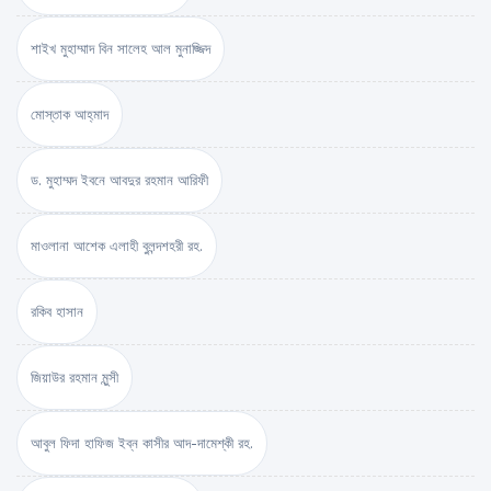
শাইখ মুহাম্মাদ বিন সালেহ আল মুনাজ্জিদ
মোস্তাক আহ্‌মাদ
ড. মুহাম্মদ ইবনে আবদুর রহমান আরিফী
মাওলানা আশেক এলাহী বুলন্দশহরী রহ.
রকিব হাসান
জিয়াউর রহমান মুন্সী
আবুল ফিদা হাফিজ ইব্‌ন কাসীর আদ-দামেশ্‌কী রহ.