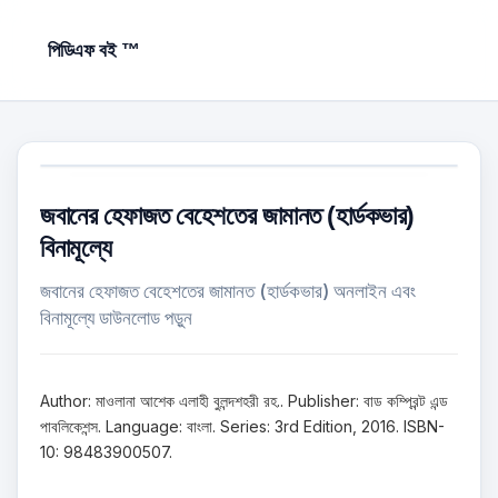
পিডিএফ বই ™
জবানের হেফাজত বেহেশতের জামানত (হার্ডকভার)
বিনামূল্যে
জবানের হেফাজত বেহেশতের জামানত (হার্ডকভার) অনলাইন এবং
বিনামূল্যে ডাউনলোড পড়ুন
Author: মাওলানা আশেক এলাহী বুলন্দশহরী রহ.. Publisher: বাড কম্প্রিন্ট এন্ড
পাবলিকেশন্স. Language: বাংলা. Series: 3rd Edition, 2016. ISBN-
10: 98483900507.