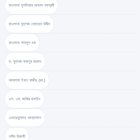
মাওলানা যুলফিকার আহমদ নকশবন্দী
মাওলানা মুহাম্মদ হেমায়েত উদ্দীন
মাওলানা শামসুল হক
ড. মুহাম্মদ ফজলুর রহমান
আল্লামা ইবনে কাছীর (রহ.)
এস. এম. জাকির হুসাইন
এনায়েতুল্লাহ আল্‌তামাশ
নসীম হিজাযী