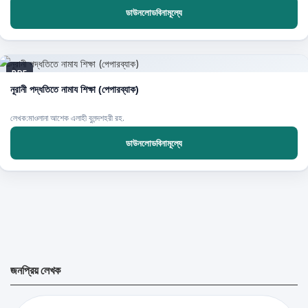
ডাউনলোডবিনামূল্যে
PDF
নূরানী পদ্ধতিতে নামায শিক্ষা (পেপারব্যাক)
লেখক:মাওলানা আশেক এলাহী বুলন্দশহরী রহ.
ডাউনলোডবিনামূল্যে
জনপ্রিয় লেখক