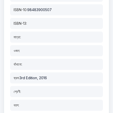
ISBN-10:
98483900507
ISBN-13:
মাত্রা:
ওজন:
বাঁধানো:
ক্রম:
3rd Edition, 2016
শ্রেণী:
বয়স: