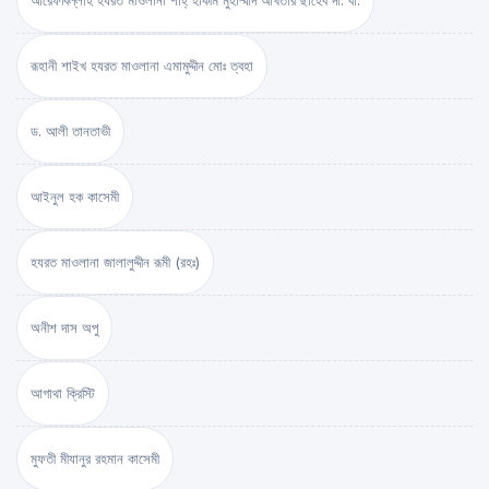
আরেফবিল্লাহ হযরত মাওলানা শাহ্ হাকীম মুহাম্মাদ আখতার ছাহেব দা. বা.
রূহানী শাইখ হযরত মাওলানা এমামুদ্দীন মোঃ ত্বহা
ড. আলী তানতাভী
আইনুল হক কাসেমী
হযরত মাওলানা জালালুদ্দীন রূমী (রহঃ)
অনীশ দাস অপু
আগাথা ক্রিস্টি
মুফতী মীযানুর রহমান কাসেমী