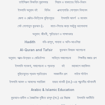
তাইসিরুল ফিকহিল মুয়াসসার
সিয়াম ও যাকাতের বিধি-বিধান
ইসলামি অনুবাদ বই
বিবিধ
এক্সপ্লোরিং সোশ্যাল বিসনেস
জেলা ও সেক্টর-ভিত্তিক মুক্তিযুদ্ধ
ইসলামি আদর্শ ও মতবাদ
সেট লোগাতুল কুরআন (১
মাতা-পিতার জন্য সবটুকু ভালোবাসা
অনুবাদ: জীবনী, স্মৃতিচারণ ও সাক্ষাৎকার
Hadith
নবি-রাসুল, সাহাবা ও অলি-আওলিয়া
Al-Quran and Tafsir
কুরআন বিষয়ক আলোচনা
অনুবাদ: আত্ম-উন্নয়ন ও মেডিটেশন
সাহিত্য সমালোচনা
শিক্ষনীয় মজার গল্প
ইসলামি গবেষণা, সমালোচনা ও প্রবন্ধ
বই
মহাকাশে মহামিলন
মুক্তিযুদ্ধে প্রথম প্রতিরোধ
সমকালীন গল্প
লাইফ স্টাইল
ইসলামি আমল ও আমলের সহায়িকা
হযরহ থানভী (রহ.)-এর পছন্দনীয় ঘটনাবলী
Arabic & Islamic Education
কুরআন-হাদীস ও বৈজ্ঞানিক দৃষ্টিতে রাসূল (সা.) এর মিরাজ
ইসলামি অর্থনীতি