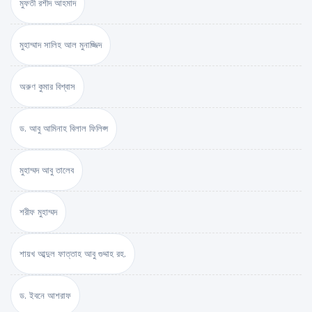
মুফতী রশীদ আহমাদ
মুহাম্মাদ সালিহ আল মুনাজ্জিদ
অরুণ কুমার বিশ্বাস
ড. আবু আমিনাহ বিলাল ফিলিপ্স
মুহাম্মদ আবু তালেব
শরীফ মুহাম্মদ
শায়খ আব্দুল ফাত্তাহ আবু গুদ্দাহ রহ.
ড. ইবনে আশরাফ