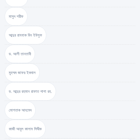
মাসুদ শরীফ
আব্দুর রাযযাক বিন ইউসুফ
ড. আলী তানতাবী
মুহম্মদ জাফর ইকবাল
ড. আব্দুর রহমান রাফাত পাশা রহ.
মোশতাক আহমেদ
কাজী আবুল কালাম সিদ্দীক