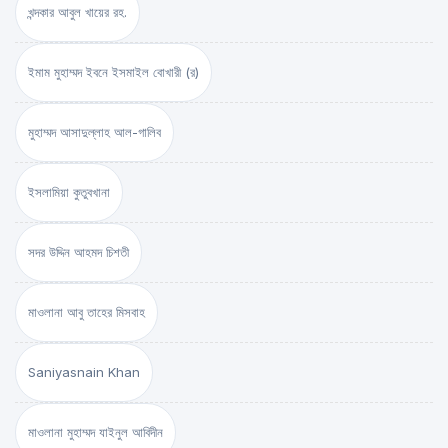
খন্দকার আবুল খায়ের রহ.
ইমাম মুহাম্মদ ইবনে ইসমাইল বোখারী (র)
মুহাম্মদ আসাদুল্লাহ আল-গালিব
ইসলামিয়া কুতুবখানা
সদর উদ্দিন আহমদ চিশতী
মাওলানা আবু তাহের মিসবাহ
Saniyasnain Khan
মাওলানা মুহাম্মদ যাইনুল আবিদীন