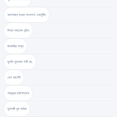
আলহাজ্ব হযরত মাওলানা এমামুদ্দীন
শিহাব আহমেদ তুহিন
জাকারিয়া মাসুদ
মুফতি মুহাম্মাদ শফী রহ.
ডেল কার্নেগী
শরৎচন্দ্র চট্টোপাধ্যায়
মুহাম্মদী বুক হাউজ