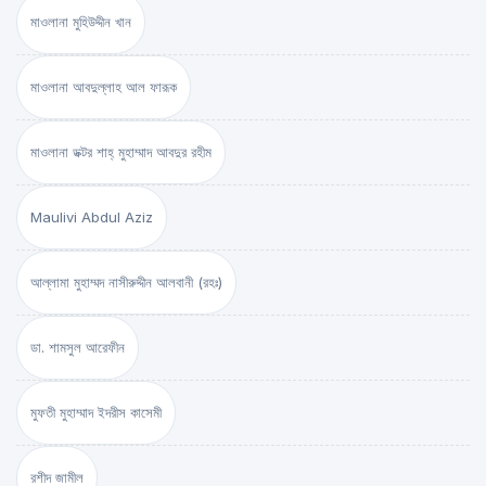
মাওলানা মুহিউদ্দীন খান
মাওলানা আবদুল্লাহ আল ফারূক
মাওলানা ডক্টর শাহ্‌ মুহাম্মাদ আবদুর রহীম
Maulivi Abdul Aziz
আল্লামা মুহাম্মদ নাসীরুদ্দীন আলবানী (রহঃ)
ডা. শামসুল আরেফীন
মুফতী মুহাম্মাদ ইদরীস কাসেমী
রশীদ জামীল