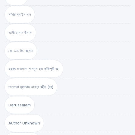
সানিয়াসনাইন খান
আলী হাসান উসামা
কে. এম. জি. রহমান
হযরত মাওলানা শামসুল হক ফরিদপুরী রহ.
মাওলানা মুহাম্মাদ আবদুর রহীম (রহ)
Darussalam
Author Unknown