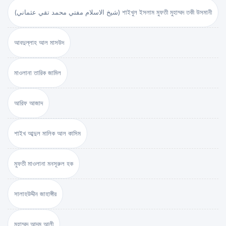
(شيخ الاسلام مفتي محمد تقي عثماني) শাইখুল ইসলাম মুফতী মুহাম্মদ তকী উসমানী
আবদুল্লাহ আল মাসউদ
মাওলানা তারিক জামিল
আরিফ আজাদ
শাইখ আব্দুল মালিক আল কাসিম
মুফতী মাওলানা মনসূরুল হক
সালাহউদ্দীন জাহাঙ্গীর
মুহাম্মদ আদম আলী