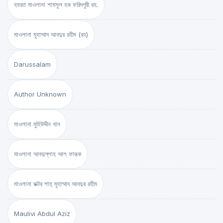
হযরত মাওলানা শামসুল হক ফরিদপুরী রহ.
মাওলানা মুহাম্মাদ আবদুর রহীম (রহ)
Darussalam
Author Unknown
মাওলানা মুহিউদ্দীন খান
মাওলানা আবদুল্লাহ আল ফারূক
মাওলানা ডক্টর শাহ্‌ মুহাম্মাদ আবদুর রহীম
Maulivi Abdul Aziz