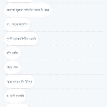
আল্লামা মুহাম্মদ নাসীরুদ্দীন আলবানী (রহঃ)
ডা. শামসুল আরেফীন
মুফতী মুহাম্মাদ ইদরীস কাসেমী
রশীদ জামীল
মাসুদ শরীফ
আব্দুর রাযযাক বিন ইউসুফ
ড. আলী তানতাবী