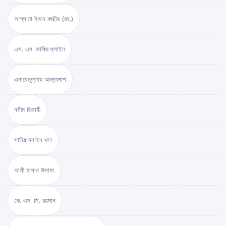
আল্লামা ইবনে কাছীর (রহ.)
এস. এম. জাকির হুসাইন
এনায়েতুল্লাহ আল্‌তামাশ
নসীম হিজাযী
সানিয়াসনাইন খান
আলী হাসান উসামা
কে. এম. জি. রহমান