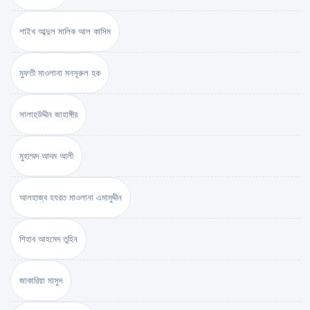
শাইখ আব্দুল মালিক আল কাসিম
মুফতী মাওলানা মনসূরুল হক
সালাহউদ্দীন জাহাঙ্গীর
মুহাম্মদ আদম আলী
আলহাজ্ব হযরত মাওলানা এমামুদ্দীন
শিহাব আহমেদ তুহিন
জাকারিয়া মাসুদ