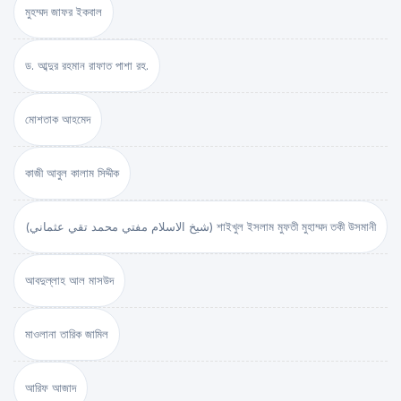
মুহম্মদ জাফর ইকবাল
ড. আব্দুর রহমান রাফাত পাশা রহ.
মোশতাক আহমেদ
কাজী আবুল কালাম সিদ্দীক
(شيخ الاسلام مفتي محمد تقي عثماني) শাইখুল ইসলাম মুফতী মুহাম্মদ তকী উসমানী
আবদুল্লাহ আল মাসউদ
মাওলানা তারিক জামিল
আরিফ আজাদ