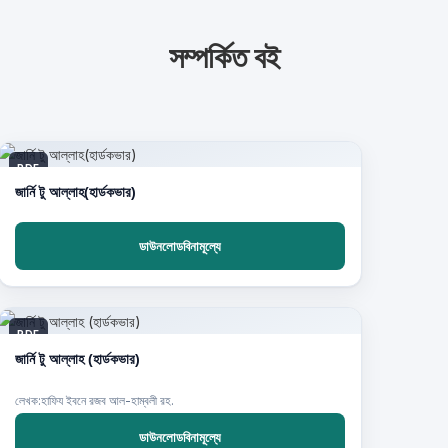
সম্পর্কিত বই
PDF
জার্নি টু আল্লাহ(হার্ডকভার)
ডাউনলোডবিনামূল্যে
PDF
জার্নি টু আল্লাহ (হার্ডকভার)
লেখক:হাফিয ইবনে রজব আল-হাম্বলী রহ.
ডাউনলোডবিনামূল্যে