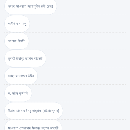
হযরত মাওলানা জালালুদ্দীন রূমী (রহঃ)
অনীশ দাস অপু
আগাথা ক্রিস্টি
মুফতী মীযানুর রহমান কাসেমী
মোহাম্মদ নাছের উদ্দিন
ড. মরিস বুকাইলি
ইমাম আহমাদ ইবনু হাম্বাল (রহিমাহুল্লাহ)
মাওলানা মোহাম্মাদ মিজানুর রহমান জাহেরী