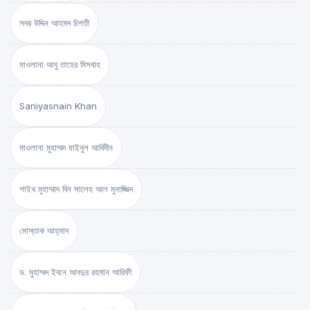
সদর উদ্দিন আহমদ চিশতী
মাওলানা আবু তাহের মিসবাহ
Saniyasnain Khan
মাওলানা মুহাম্মদ যাইনুল আবিদীন
শাইখ মুহাম্মাদ বিন সালেহ আল মুনাজ্জিদ
মোস্তাক আহ্‌মাদ
ড. মুহাম্মদ ইবনে আবদুর রহমান আরিফী