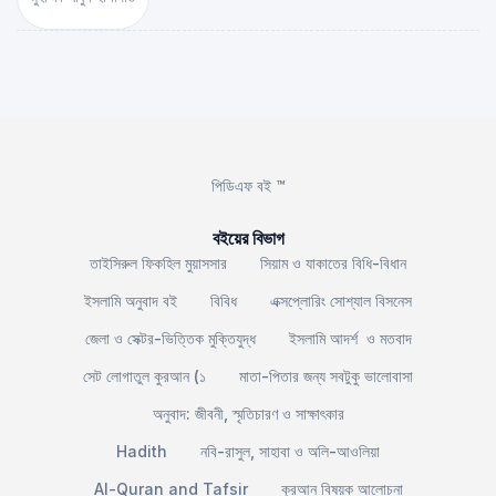
পিডিএফ বই ™
বইয়ের বিভাগ
তাইসিরুল ফিকহিল মুয়াসসার
সিয়াম ও যাকাতের বিধি-বিধান
ইসলামি অনুবাদ বই
বিবিধ
এক্সপ্লোরিং সোশ্যাল বিসনেস
জেলা ও সেক্টর-ভিত্তিক মুক্তিযুদ্ধ
ইসলামি আদর্শ ও মতবাদ
সেট লোগাতুল কুরআন (১
মাতা-পিতার জন্য সবটুকু ভালোবাসা
অনুবাদ: জীবনী, স্মৃতিচারণ ও সাক্ষাৎকার
Hadith
নবি-রাসুল, সাহাবা ও অলি-আওলিয়া
Al-Quran and Tafsir
কুরআন বিষয়ক আলোচনা