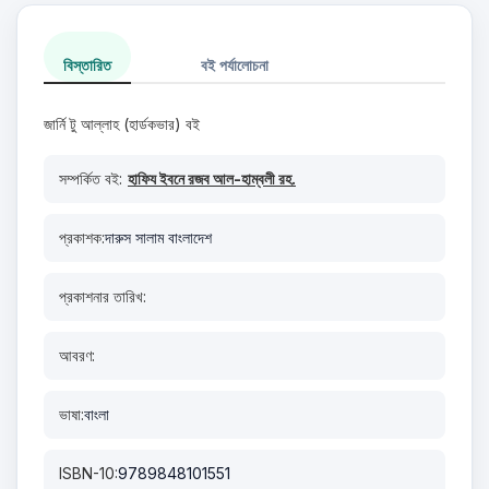
বিস্তারিত
বই পর্যালোচনা
জার্নি টু আল্লাহ (হার্ডকভার) বই
সম্পর্কিত বই:
হাফিয ইবনে রজব আল-হাম্বলী রহ.
প্রকাশক:
দারুস সালাম বাংলাদেশ
প্রকাশনার তারিখ:
আবরণ:
ভাষা:
বাংলা
ISBN-10:
9789848101551