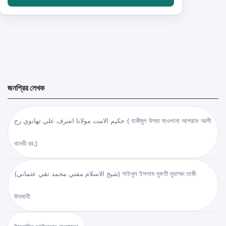
জনপ্রিয় লেখক
حكيم الامت مولانا اشرف علي تهانوي رح ( হাকীমুল উম্মত মাওলানা আশরাফ আলী
থানভী রহ.)
(شيخ الاسلام مفتي محمد تقي عثماني) শাইখুল ইসলাম মুফতী মুহাম্মদ তাকী
উসমানী