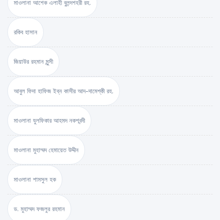
মাওলানা আশেক এলাহী বুলন্দশহরী রহ.
রকিব হাসান
জিয়াউর রহমান মুন্সী
আবুল ফিদা হাফিজ ইব্‌ন কাসীর আদ-দামেশ্‌কী রহ.
মাওলানা যুলফিকার আহমদ নকশবন্দী
মাওলানা মুহাম্মদ হেমায়েত উদ্দীন
মাওলানা শামসুল হক
ড. মুহাম্মদ ফজলুর রহমান