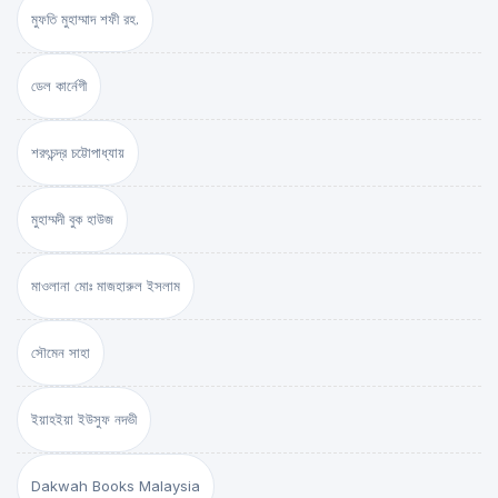
মুফতি মুহাম্মাদ শফী রহ.
ডেল কার্নেগী
শরৎচন্দ্র চট্টোপাধ্যায়
মুহাম্মদী বুক হাউজ
মাওলানা মোঃ মাজহারুল ইসলাম
সৌমেন সাহা
ইয়াহইয়া ইউসুফ নদভী
Dakwah Books Malaysia