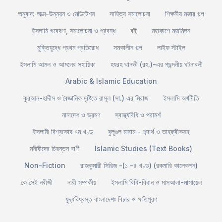
অনুবাদ: আত্ম-উন্নয়ন ও মেডিটেশন
সাহিত্য সমালোচনা
শিক্ষনীয় মজার গল্প
ইসলামি গবেষণা, সমালোচনা ও প্রবন্ধ
বই
মহাকাশে মহামিলন
মুক্তিযুদ্ধে প্রথম প্রতিরোধ
সমকালীন গল্প
লাইফ স্টাইল
ইসলামি আমল ও আমলের সহায়িকা
হযরহ থানভী (রহ.)-এর পছন্দনীয় ঘটনাবলী
Arabic & Islamic Education
কুরআন-হাদীস ও বৈজ্ঞানিক দৃষ্টিতে রাসূল (সা.) এর মিরাজ
ইসলামি অর্থনীতি
নানাদেশ ও ভ্রমণ
স্বাস্থ্যবিধি ও পরামর্শ
ইসলামী বিশ্বকোষ ৭ম খণ্ড
বুলূগুল মারাম - শব্দার্থ ও তাহক্বীকসহ
মনীষীদের চিরন্তন বাণী
Islamic Studies (Text Books)
Non-Fiction
রাজকুমারী সিরিজ -(১ -৪ খণ্ড) (রকমারি কালেকশন)
কে সেই নবীজী
নারী সম্পর্কীয়
ইসলামি বিধি-বিধান ও মাসআলা-মাসায়েল
যুদ্ধবিধ্বস্ত বাংলাদেশঃ বিচার ও ক্ষতিপুরণ