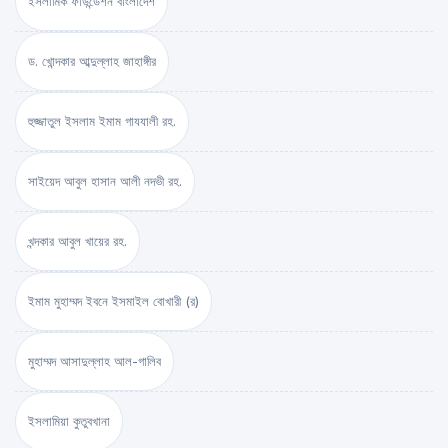
ইসলামিক ফাউন্ডেশন বাংলাদেশ
ড. খোন্দকার আব্দুল্লাহ জাহাঙ্গীর
হুজ্জাতুল ইসলাম ইমাম গাযযালী রহ.
সাইয়েদ আবুল হাসান আলী নদভী রহ.
খন্দকার আবুল খায়ের রহ.
ইমাম মুহাম্মদ ইবনে ইসমাইল বোখারী (র)
মুহাম্মদ আসাদুল্লাহ আল-গালিব
ইসলামিয়া কুতুবখানা