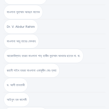
মাওলানা মুহাম্মাদ আবদুল মালেক
Dr. V. Abdur Rahim
মাওলানা আবু তাহের মেসবাহ
আরেফবিল্লাহ হযরত মাওলানা শাহ্ হাকীম মুহাম্মাদ আখতার ছাহেব দা. বা.
রূহানী শাইখ হযরত মাওলানা এমামুদ্দীন মোঃ ত্বহা
ড. আলী তানতাভী
আইনুল হক কাসেমী