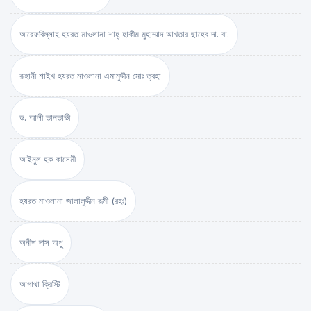
আরেফবিল্লাহ হযরত মাওলানা শাহ্ হাকীম মুহাম্মাদ আখতার ছাহেব দা. বা.
রূহানী শাইখ হযরত মাওলানা এমামুদ্দীন মোঃ ত্বহা
ড. আলী তানতাভী
আইনুল হক কাসেমী
হযরত মাওলানা জালালুদ্দীন রূমী (রহঃ)
অনীশ দাস অপু
আগাথা ক্রিস্টি