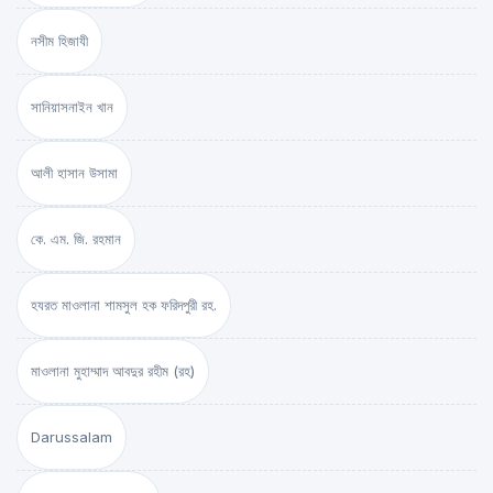
নসীম হিজাযী
সানিয়াসনাইন খান
আলী হাসান উসামা
কে. এম. জি. রহমান
হযরত মাওলানা শামসুল হক ফরিদপুরী রহ.
মাওলানা মুহাম্মাদ আবদুর রহীম (রহ)
Darussalam