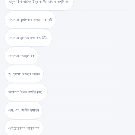
আবুল ফিদা হাফিজ ইব্‌ন কাসীর আদ-দামেশ্‌কী রহ.
মাওলানা যুলফিকার আহমদ নকশবন্দী
মাওলানা মুহাম্মদ হেমায়েত উদ্দীন
মাওলানা শামসুল হক
ড. মুহাম্মদ ফজলুর রহমান
আল্লামা ইবনে কাছীর (রহ.)
এস. এম. জাকির হুসাইন
এনায়েতুল্লাহ আল্‌তামাশ