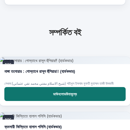
সম্পর্কিত বই
PDF
নাঙ্গা তলোয়ার : গোস্তাখে রাসূল হুঁশিয়ার!! (হার্ডকভার)
লেখক:(شيخ الاسلام مفتي محمد تقي عثماني) শাইখুল ইসলাম মুফতী মুহাম্মদ তাকী উসমানী
ডাউনলোডবিনামূল্যে
PDF
ব্যবসায়ী কিস্তিতে হালাল পলিসি (হার্ডকভার)