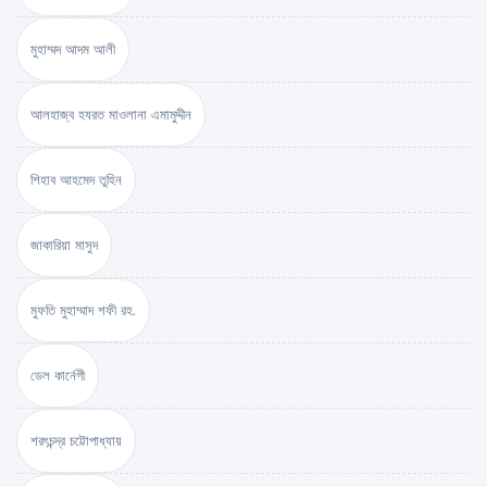
মুহাম্মদ আদম আলী
আলহাজ্ব হযরত মাওলানা এমামুদ্দীন
শিহাব আহমেদ তুহিন
জাকারিয়া মাসুদ
মুফতি মুহাম্মাদ শফী রহ.
ডেল কার্নেগী
শরৎচন্দ্র চট্টোপাধ্যায়