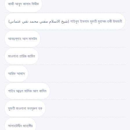
কাজী আবুল কালাম সিদ্দীক
(شيخ الاسلام مفتي محمد تقي عثماني) শাইখুল ইসলাম মুফতী মুহাম্মদ তকী উসমানী
আবদুল্লাহ আল মাসউদ
মাওলানা তারিক জামিল
আরিফ আজাদ
শাইখ আব্দুল মালিক আল কাসিম
মুফতী মাওলানা মনসূরুল হক
সালাহউদ্দীন জাহাঙ্গীর