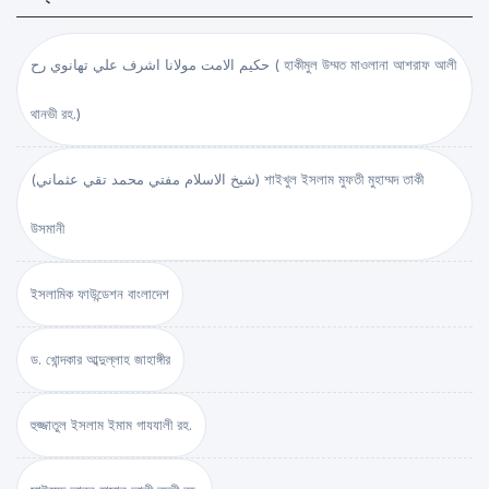
حكيم الامت مولانا اشرف علي تهانوي رح ( হাকীমুল উম্মত মাওলানা আশরাফ আলী
থানভী রহ.)
(شيخ الاسلام مفتي محمد تقي عثماني) শাইখুল ইসলাম মুফতী মুহাম্মদ তাকী
উসমানী
ইসলামিক ফাউন্ডেশন বাংলাদেশ
ড. খোন্দকার আব্দুল্লাহ জাহাঙ্গীর
হুজ্জাতুল ইসলাম ইমাম গাযযালী রহ.