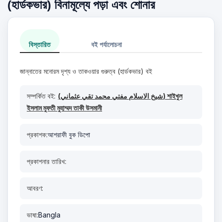
(হার্ডকভার) বিনামূল্যে পড়া এবং শোনার
বিস্তারিত
বই পর্যালোচনা
জান্নাতের মনোরম দৃশ্য ও তাকওয়ার গুরুত্ব (হার্ডকভার) বই
সম্পর্কিত বই:
(شيخ الاسلام مفتي محمد تقي عثماني) শাইখুল
ইসলাম মুফতী মুহাম্মদ তাকী উসমানী
প্রকাশক:
আশরাফী বুক ডিপো
প্রকাশনার তারিখ:
আবরণ:
ভাষা:
Bangla