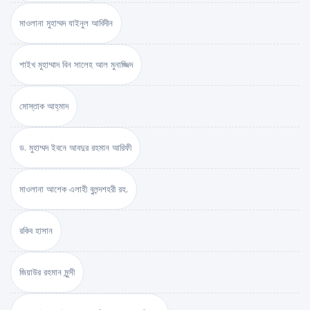
মাওলানা মুহাম্মদ যাইনুল আবিদীন
শাইখ মুহাম্মাদ বিন সালেহ আল মুনাজ্জিদ
মোস্তাক আহ্‌মাদ
ড. মুহাম্মদ ইবনে আবদুর রহমান আরিফী
মাওলানা আশেক এলাহী বুলন্দশহরী রহ.
রকিব হাসান
জিয়াউর রহমান মুন্সী