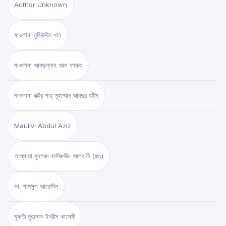
Author Unknown
মাওলানা মুহিউদ্দীন খান
মাওলানা আবদুল্লাহ আল ফারূক
মাওলানা ডক্টর শাহ্‌ মুহাম্মাদ আবদুর রহীম
Maulivi Abdul Aziz
আল্লামা মুহাম্মদ নাসীরুদ্দীন আলবানী (রহঃ)
ডা. শামসুল আরেফীন
মুফতী মুহাম্মাদ ইদরীস কাসেমী