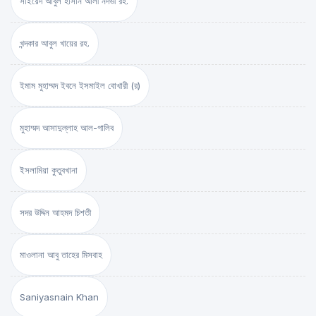
সাইয়েদ আবুল হাসান আলী নদভী রহ.
খন্দকার আবুল খায়ের রহ.
ইমাম মুহাম্মদ ইবনে ইসমাইল বোখারী (র)
মুহাম্মদ আসাদুল্লাহ আল-গালিব
ইসলামিয়া কুতুবখানা
সদর উদ্দিন আহমদ চিশতী
মাওলানা আবু তাহের মিসবাহ
Saniyasnain Khan