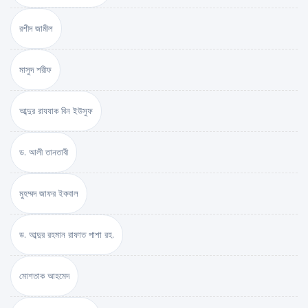
রশীদ জামীল
মাসুদ শরীফ
আব্দুর রাযযাক বিন ইউসুফ
ড. আলী তানতাবী
মুহম্মদ জাফর ইকবাল
ড. আব্দুর রহমান রাফাত পাশা রহ.
মোশতাক আহমেদ