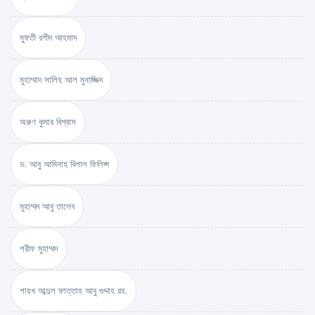
মুফতী রশীদ আহমাদ
মুহাম্মাদ সালিহ আল মুনাজ্জিদ
অরুণ কুমার বিশ্বাস
ড. আবু আমিনাহ বিলাল ফিলিপ্স
মুহাম্মদ আবু তালেব
শরীফ মুহাম্মদ
শায়খ আব্দুল ফাত্তাহ আবু গুদ্দাহ রহ.