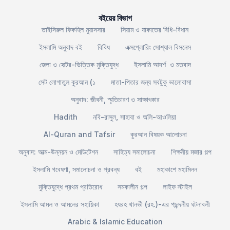
বইয়ের বিভাগ
তাইসিরুল ফিকহিল মুয়াসসার
সিয়াম ও যাকাতের বিধি-বিধান
ইসলামি অনুবাদ বই
বিবিধ
এক্সপ্লোরিং সোশ্যাল বিসনেস
জেলা ও সেক্টর-ভিত্তিক মুক্তিযুদ্ধ
ইসলামি আদর্শ ও মতবাদ
সেট লোগাতুল কুরআন (১
মাতা-পিতার জন্য সবটুকু ভালোবাসা
অনুবাদ: জীবনী, স্মৃতিচারণ ও সাক্ষাৎকার
Hadith
নবি-রাসুল, সাহাবা ও অলি-আওলিয়া
Al-Quran and Tafsir
কুরআন বিষয়ক আলোচনা
অনুবাদ: আত্ম-উন্নয়ন ও মেডিটেশন
সাহিত্য সমালোচনা
শিক্ষনীয় মজার গল্প
ইসলামি গবেষণা, সমালোচনা ও প্রবন্ধ
বই
মহাকাশে মহামিলন
মুক্তিযুদ্ধে প্রথম প্রতিরোধ
সমকালীন গল্প
লাইফ স্টাইল
ইসলামি আমল ও আমলের সহায়িকা
হযরহ থানভী (রহ.)-এর পছন্দনীয় ঘটনাবলী
Arabic & Islamic Education