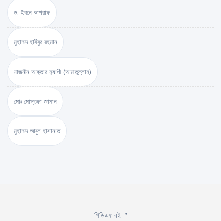
ড. ইবনে আশরাফ
মুহাম্মদ হাবীবুর রহমান
নাজনীন আক্তার হ্যাপী (আমাতুল্লাহ)
মোঃ মোস্তফা জামান
মুহাম্মদ আবুল হাসানাত
পিডিএফ বই ™