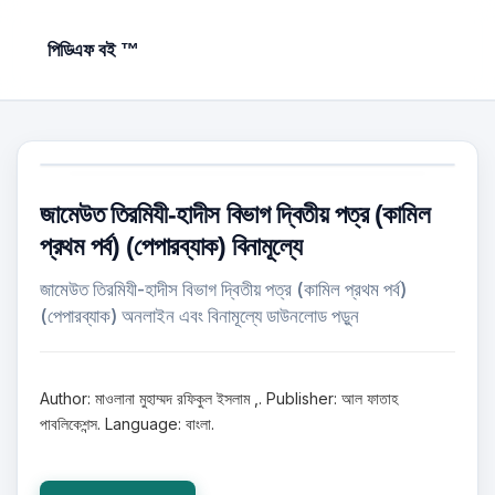
পিডিএফ বই ™
জামেউত তিরমিযী-হাদীস বিভাগ দ্বিতীয় পত্র (কামিল
প্রথম পর্ব) (পেপারব্যাক) বিনামূল্যে
জামেউত তিরমিযী-হাদীস বিভাগ দ্বিতীয় পত্র (কামিল প্রথম পর্ব)
(পেপারব্যাক) অনলাইন এবং বিনামূল্যে ডাউনলোড পড়ুন
Author: মাওলানা মুহাম্মদ রফিকুল ইসলাম ,. Publisher: আল ফাতাহ
পাবলিকেশন্স. Language: বাংলা.