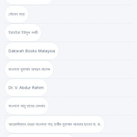
সৌমেন সাহা
ইয়াহইয়া ইউসুফ নদভী
Dakwah Books Malaysia
মাওলানা মুহাম্মাদ আবদুল মালেক
Dr. V. Abdur Rahim
মাওলানা আবু তাহের মেসবাহ
আরেফবিল্লাহ হযরত মাওলানা শাহ্ হাকীম মুহাম্মাদ আখতার ছাহেব দা. বা.