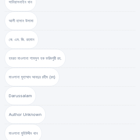
সানিয়াসনাইন খান
আলী হাসান উসামা
কে. এম. জি. রহমান
হযরত মাওলানা শামসুল হক ফরিদপুরী রহ.
মাওলানা মুহাম্মাদ আবদুর রহীম (রহ)
Darussalam
Author Unknown
মাওলানা মুহিউদ্দীন খান