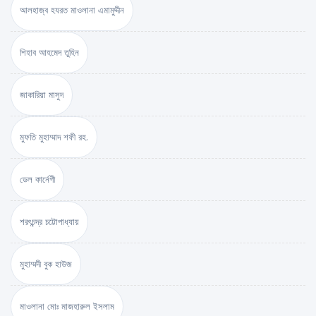
আলহাজ্ব হযরত মাওলানা এমামুদ্দীন
শিহাব আহমেদ তুহিন
জাকারিয়া মাসুদ
মুফতি মুহাম্মাদ শফী রহ.
ডেল কার্নেগী
শরৎচন্দ্র চট্টোপাধ্যায়
মুহাম্মদী বুক হাউজ
মাওলানা মোঃ মাজহারুল ইসলাম