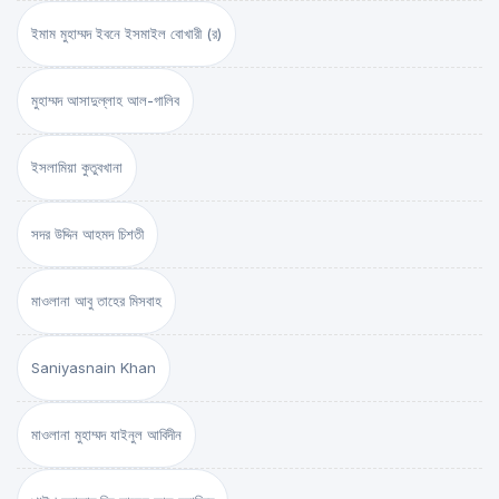
ইমাম মুহাম্মদ ইবনে ইসমাইল বোখারী (র)
মুহাম্মদ আসাদুল্লাহ আল-গালিব
ইসলামিয়া কুতুবখানা
সদর উদ্দিন আহমদ চিশতী
মাওলানা আবু তাহের মিসবাহ
Saniyasnain Khan
মাওলানা মুহাম্মদ যাইনুল আবিদীন