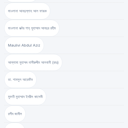
মাওলানা আবদুল্লাহ আল ফারূক
মাওলানা ডক্টর শাহ্‌ মুহাম্মাদ আবদুর রহীম
Maulivi Abdul Aziz
আল্লামা মুহাম্মদ নাসীরুদ্দীন আলবানী (রহঃ)
ডা. শামসুল আরেফীন
মুফতী মুহাম্মাদ ইদরীস কাসেমী
রশীদ জামীল