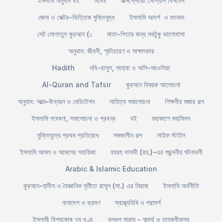
ইসলামি অনুবাদ বই
বিবিধ
এক্সপ্লোরিং সোশ্যাল বিসনেস
জেলা ও সেক্টর-ভিত্তিক মুক্তিযুদ্ধ
ইসলামি আদর্শ ও মতবাদ
সেট লোগাতুল কুরআন (১
মাতা-পিতার জন্য সবটুকু ভালোবাসা
অনুবাদ: জীবনী, স্মৃতিচারণ ও সাক্ষাৎকার
Hadith
নবি-রাসুল, সাহাবা ও অলি-আওলিয়া
Al-Quran and Tafsir
কুরআন বিষয়ক আলোচনা
অনুবাদ: আত্ম-উন্নয়ন ও মেডিটেশন
সাহিত্য সমালোচনা
শিক্ষনীয় মজার গল্প
ইসলামি গবেষণা, সমালোচনা ও প্রবন্ধ
বই
মহাকাশে মহামিলন
মুক্তিযুদ্ধে প্রথম প্রতিরোধ
সমকালীন গল্প
লাইফ স্টাইল
ইসলামি আমল ও আমলের সহায়িকা
হযরহ থানভী (রহ.)-এর পছন্দনীয় ঘটনাবলী
Arabic & Islamic Education
কুরআন-হাদীস ও বৈজ্ঞানিক দৃষ্টিতে রাসূল (সা.) এর মিরাজ
ইসলামি অর্থনীতি
নানাদেশ ও ভ্রমণ
স্বাস্থ্যবিধি ও পরামর্শ
ইসলামী বিশ্বকোষ ৭ম খণ্ড
বুলূগুল মারাম - শব্দার্থ ও তাহক্বীকসহ