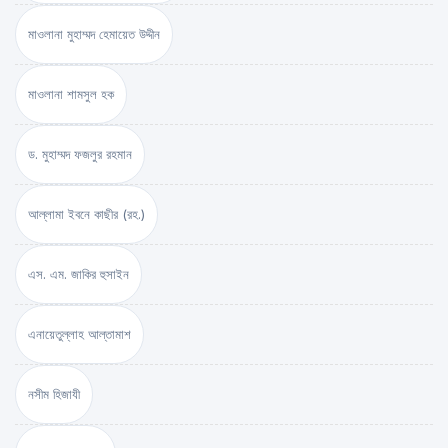
মাওলানা মুহাম্মদ হেমায়েত উদ্দীন
মাওলানা শামসুল হক
ড. মুহাম্মদ ফজলুর রহমান
আল্লামা ইবনে কাছীর (রহ.)
এস. এম. জাকির হুসাইন
এনায়েতুল্লাহ আল্‌তামাশ
নসীম হিজাযী