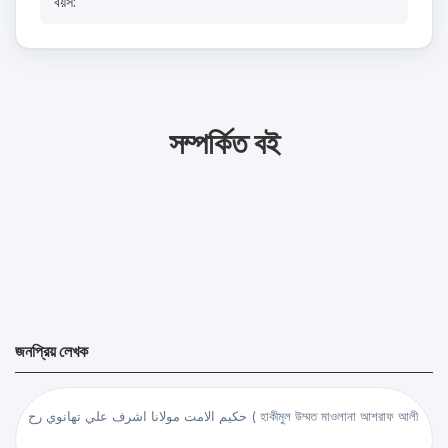
বয়স:
সম্পর্কিত বই
জনপ্রিয় লেখক
حكيم الامت مولانا اشرف علي تهانوي رح ( হাকীমুল উম্মত মাওলানা আশরাফ আলী