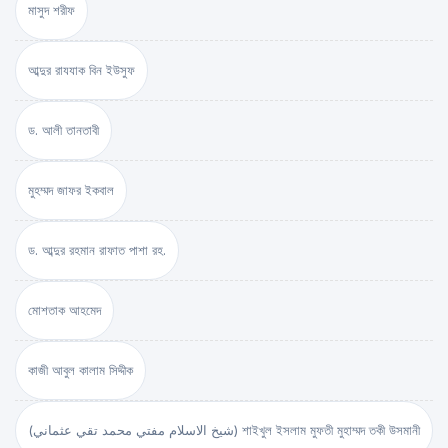
মাসুদ শরীফ
আব্দুর রাযযাক বিন ইউসুফ
ড. আলী তানতাবী
মুহম্মদ জাফর ইকবাল
ড. আব্দুর রহমান রাফাত পাশা রহ.
মোশতাক আহমেদ
কাজী আবুল কালাম সিদ্দীক
(شيخ الاسلام مفتي محمد تقي عثماني) শাইখুল ইসলাম মুফতী মুহাম্মদ তকী উসমানী