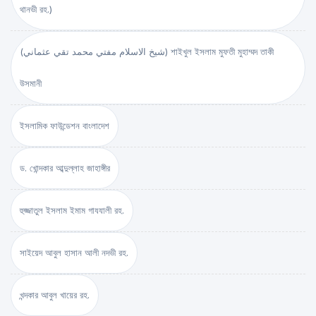
থানভী রহ.)
(شيخ الاسلام مفتي محمد تقي عثماني) শাইখুল ইসলাম মুফতী মুহাম্মদ তাকী
উসমানী
ইসলামিক ফাউন্ডেশন বাংলাদেশ
ড. খোন্দকার আব্দুল্লাহ জাহাঙ্গীর
হুজ্জাতুল ইসলাম ইমাম গাযযালী রহ.
সাইয়েদ আবুল হাসান আলী নদভী রহ.
খন্দকার আবুল খায়ের রহ.