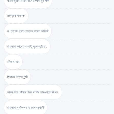
শাইখ মুহাম্মাদ বিন সালেহ আল মুনাজ্জিদ
মোস্তাক আহ্‌মাদ
ড. মুহাম্মদ ইবনে আবদুর রহমান আরিফী
মাওলানা আশেক এলাহী বুলন্দশহরী রহ.
রকিব হাসান
জিয়াউর রহমান মুন্সী
আবুল ফিদা হাফিজ ইব্‌ন কাসীর আদ-দামেশ্‌কী রহ.
মাওলানা যুলফিকার আহমদ নকশবন্দী