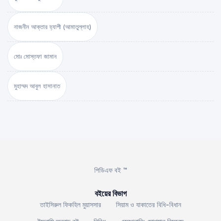
নাজনীন আক্তার হ্যাপী (আমাতুল্লাহ)
মোঃ মোস্তফা জামান
মুহাম্মদ আবুল হাসানাত
পিডিএফ বই ™
বইয়ের বিভাগ
তাইসিরুল ফিকহিল মুয়াসসার
সিয়াম ও যাকাতের বিধি-বিধান