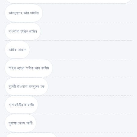
আবদুল্লাহ আল মাসউদ
মাওলানা তারিক জামিল
আরিফ আজাদ
শাইখ আব্দুল মালিক আল কাসিম
মুফতী মাওলানা মনসূরুল হক
সালাহউদ্দীন জাহাঙ্গীর
মুহাম্মদ আদম আলী