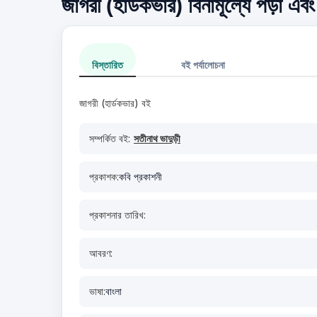
জাগরী (হার্ডকভার) বিনামূল্যে পড়া এব
বিস্তারিত
বই পর্যালোচনা
জাগরী (হার্ডকভার) বই
সম্পর্কিত বই:
সতীনাথ ভাদুড়ী
প্রকাশক:
কবি প্রকাশনী
প্রকাশনার তারিখ:
আবরণ:
ভাষা:
বাংলা