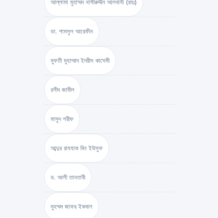
আল্লামা মুহাম্মদ নাসীরুদ্দীন আলবানী (রহঃ)
ডা. শামসুল আরেফীন
মুফতী মুহাম্মাদ ইদরীস কাসেমী
রশীদ জামীল
মাসুদ শরীফ
আব্দুর রাযযাক বিন ইউসুফ
ড. আলী তানতাবী
মুহম্মদ জাফর ইকবাল