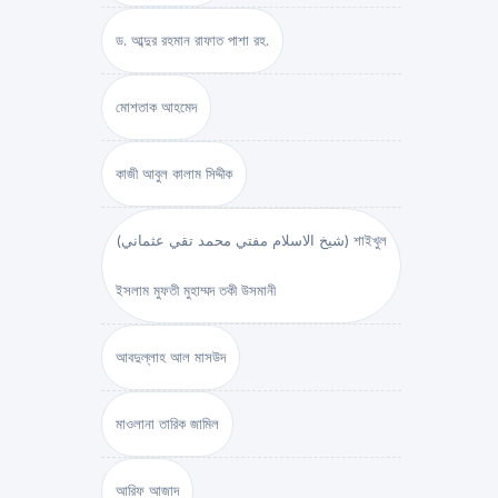
ড. আব্দুর রহমান রাফাত পাশা রহ.
মোশতাক আহমেদ
কাজী আবুল কালাম সিদ্দীক
(شيخ الاسلام مفتي محمد تقي عثماني) শাইখুল
ইসলাম মুফতী মুহাম্মদ তকী উসমানী
আবদুল্লাহ আল মাসউদ
মাওলানা তারিক জামিল
আরিফ আজাদ