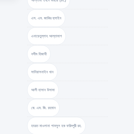
আল্লামা ইবনে কাছীর (রহ.)
এস. এম. জাকির হুসাইন
এনায়েতুল্লাহ আল্‌তামাশ
নসীম হিজাযী
সানিয়াসনাইন খান
আলী হাসান উসামা
কে. এম. জি. রহমান
হযরত মাওলানা শামসুল হক ফরিদপুরী রহ.