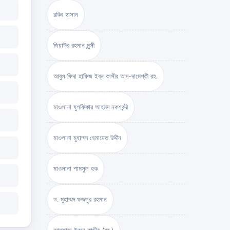
রকিব হাসান
জিয়াউর রহমান মুন্সী
আবুল ফিদা হাফিজ ইব্‌ন কাসীর আদ-দামেশ্‌কী রহ.
মাওলানা যুলফিকার আহমদ নকশবন্দী
মাওলানা মুহাম্মদ হেমায়েত উদ্দীন
মাওলানা শামসুল হক
ড. মুহাম্মদ ফজলুর রহমান