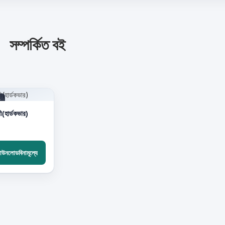
সম্পর্কিত বই
F
ী(হার্ডকভার)
াউনলোডবিনামূল্যে