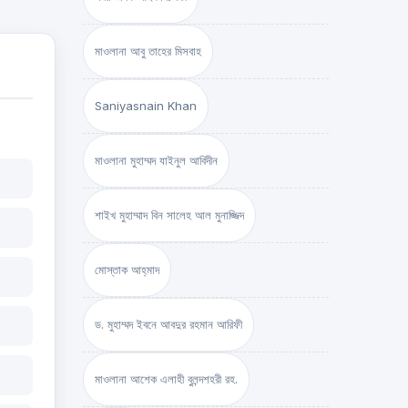
মাওলানা আবু তাহের মিসবাহ
Saniyasnain Khan
মাওলানা মুহাম্মদ যাইনুল আবিদীন
শাইখ মুহাম্মাদ বিন সালেহ আল মুনাজ্জিদ
মোস্তাক আহ্‌মাদ
ড. মুহাম্মদ ইবনে আবদুর রহমান আরিফী
মাওলানা আশেক এলাহী বুলন্দশহরী রহ.