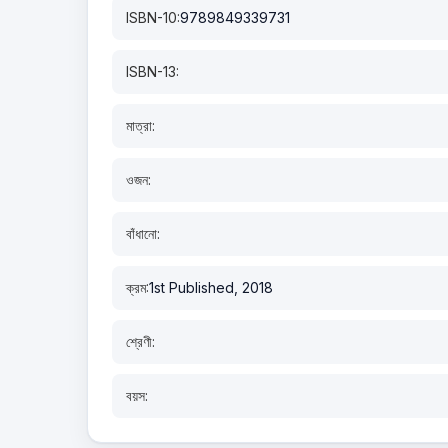
ISBN-10:
9789849339731
ISBN-13:
মাত্রা:
ওজন:
বাঁধানো:
ক্রম:
1st Published, 2018
শ্রেণী:
বয়স: