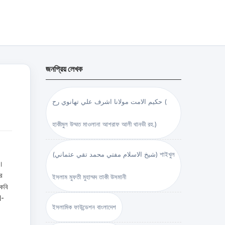
জনপ্রিয় লেখক
حكيم الامت مولانا اشرف علي تهانوي رح (
হাকীমুল উম্মত মাওলানা আশরাফ আলী থানভী রহ.)
(شيخ الاسلام مفتي محمد تقي عثماني) শাইখুল
ি।
ার
ইসলাম মুফতী মুহাম্মদ তাকী উসমানী
কবি
N-
ইসলামিক ফাউন্ডেশন বাংলাদেশ