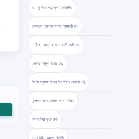
ড. খোন্দকার আব্দুল্লাহ জাহাঙ্গীর
হুজ্জাতুল ইসলাম ইমাম গাযযালী রহ.
সাইয়েদ আবুল হাসান আলী নদভী রহ.
খন্দকার আবুল খায়ের রহ.
ইমাম মুহাম্মদ ইবনে ইসমাইল বোখারী (র)
মুহাম্মদ আসাদুল্লাহ আল-গালিব
ইসলামিয়া কুতুবখানা
সদর উদ্দিন আহমদ চিশতী