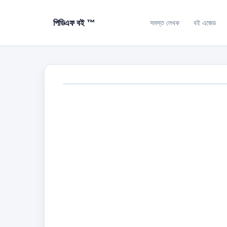
পিডিএফ বই ™
সমস্ত লেখক
বই এজেড