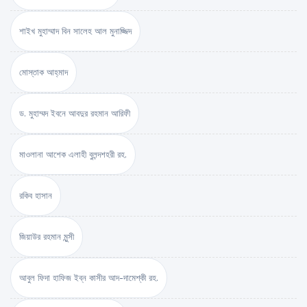
শাইখ মুহাম্মাদ বিন সালেহ আল মুনাজ্জিদ
মোস্তাক আহ্‌মাদ
ড. মুহাম্মদ ইবনে আবদুর রহমান আরিফী
মাওলানা আশেক এলাহী বুলন্দশহরী রহ.
রকিব হাসান
জিয়াউর রহমান মুন্সী
আবুল ফিদা হাফিজ ইব্‌ন কাসীর আদ-দামেশ্‌কী রহ.