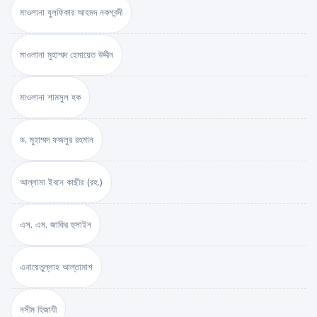
মাওলানা যুলফিকার আহমদ নকশবন্দী
মাওলানা মুহাম্মদ হেমায়েত উদ্দীন
মাওলানা শামসুল হক
ড. মুহাম্মদ ফজলুর রহমান
আল্লামা ইবনে কাছীর (রহ.)
এস. এম. জাকির হুসাইন
এনায়েতুল্লাহ আল্‌তামাশ
নসীম হিজাযী