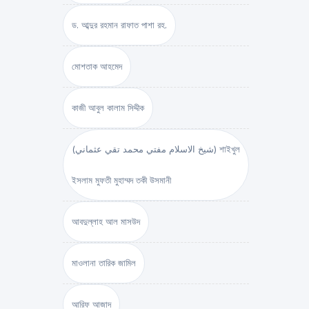
ড. আব্দুর রহমান রাফাত পাশা রহ.
মোশতাক আহমেদ
কাজী আবুল কালাম সিদ্দীক
(شيخ الاسلام مفتي محمد تقي عثماني) শাইখুল
ইসলাম মুফতী মুহাম্মদ তকী উসমানী
আবদুল্লাহ আল মাসউদ
মাওলানা তারিক জামিল
আরিফ আজাদ