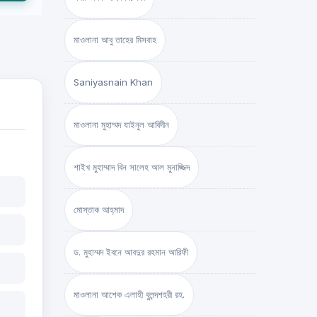
মাওলানা আবু তাহের মিসবাহ
Saniyasnain Khan
মাওলানা মুহাম্মদ যাইনুল আবিদীন
শাইখ মুহাম্মাদ বিন সালেহ আল মুনাজ্জিদ
মোস্তাক আহ্‌মাদ
ড. মুহাম্মদ ইবনে আবদুর রহমান আরিফী
মাওলানা আশেক এলাহী বুলন্দশহরী রহ.