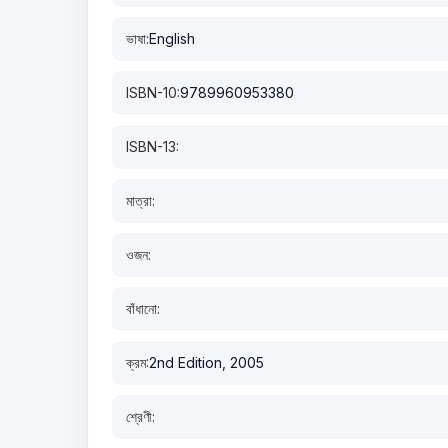
ভাষা:
English
ISBN-10:
9789960953380
ISBN-13:
মাত্রা:
ওজন:
বাঁধানো:
ক্রম:
2nd Edition, 2005
শ্রেণী: