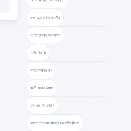
আল্লামা ইবনে কাছীর (রহ.)
এস. এম. জাকির হুসাইন
এনায়েতুল্লাহ আল্‌তামাশ
নসীম হিজাযী
সানিয়াসনাইন খান
আলী হাসান উসামা
কে. এম. জি. রহমান
হযরত মাওলানা শামসুল হক ফরিদপুরী রহ.