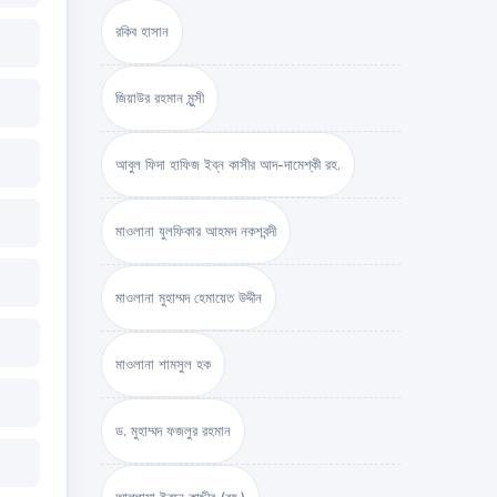
রকিব হাসান
জিয়াউর রহমান মুন্সী
আবুল ফিদা হাফিজ ইব্‌ন কাসীর আদ-দামেশ্‌কী রহ.
মাওলানা যুলফিকার আহমদ নকশবন্দী
মাওলানা মুহাম্মদ হেমায়েত উদ্দীন
মাওলানা শামসুল হক
ড. মুহাম্মদ ফজলুর রহমান