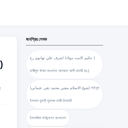
জনপ্রিয় লেখক
حكيم الامت مولانا اشرف علي تهانوي رح (
)
হাকীমুল উম্মত মাওলানা আশরাফ আলী থানভী রহ.)
ং
(شيخ الاسلام مفتي محمد تقي عثماني) শাইখুল
ইসলাম মুফতী মুহাম্মদ তাকী উসমানী
ইসলামিক ফাউন্ডেশন বাংলাদেশ