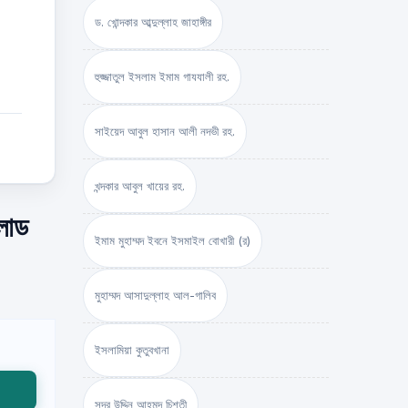
ড. খোন্দকার আব্দুল্লাহ জাহাঙ্গীর
হুজ্জাতুল ইসলাম ইমাম গাযযালী রহ.
সাইয়েদ আবুল হাসান আলী নদভী রহ.
খন্দকার আবুল খায়ের রহ.
লোড
ইমাম মুহাম্মদ ইবনে ইসমাইল বোখারী (র)
মুহাম্মদ আসাদুল্লাহ আল-গালিব
ইসলামিয়া কুতুবখানা
সদর উদ্দিন আহমদ চিশতী