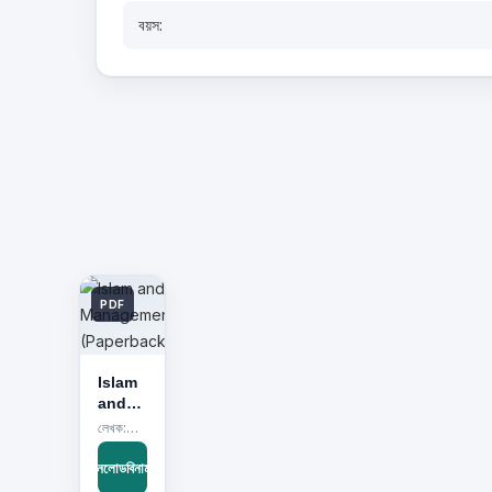
বয়স:
PDF
Islam
and
Management
লেখক:Dr. Naceur Jabnoun
(Paperback)
ডাউনলোডবিনামূল্যে