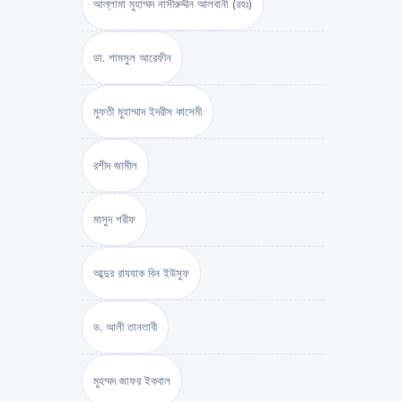
আল্লামা মুহাম্মদ নাসীরুদ্দীন আলবানী (রহঃ)
ডা. শামসুল আরেফীন
মুফতী মুহাম্মাদ ইদরীস কাসেমী
রশীদ জামীল
মাসুদ শরীফ
আব্দুর রাযযাক বিন ইউসুফ
ড. আলী তানতাবী
মুহম্মদ জাফর ইকবাল