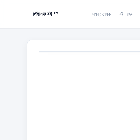
পিডিএফ বই ™
সমস্ত লেখক
বই এজেড