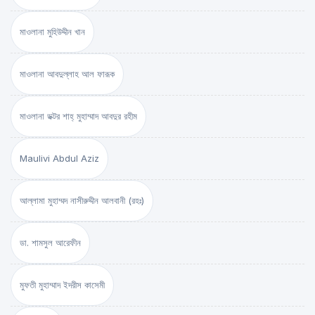
মাওলানা মুহিউদ্দীন খান
মাওলানা আবদুল্লাহ আল ফারূক
মাওলানা ডক্টর শাহ্‌ মুহাম্মাদ আবদুর রহীম
Maulivi Abdul Aziz
আল্লামা মুহাম্মদ নাসীরুদ্দীন আলবানী (রহঃ)
ডা. শামসুল আরেফীন
মুফতী মুহাম্মাদ ইদরীস কাসেমী