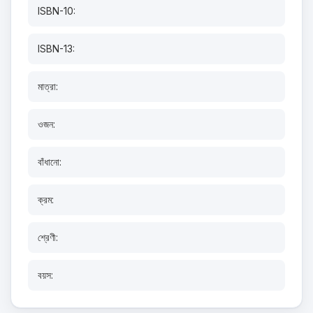
ISBN-10:
ISBN-13:
মাত্রা:
ওজন:
বাঁধানো:
ক্রম:
শ্রেণী:
বয়স: