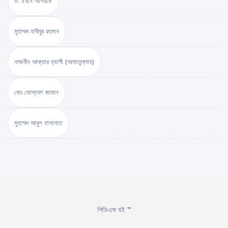
ড. ইবনে আশরাফ
মুহাম্মদ হাবীবুর রহমান
নাজনীন আক্তার হ্যাপী (আমাতুল্লাহ)
মোঃ মোস্তফা জামান
মুহাম্মদ আবুল হাসানাত
পিডিএফ বই ™