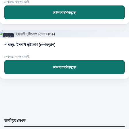
লেখক:ড. আহমদ আলী
ডাউনলোডবিনামূল্যে
PDF
গণতন্ত্র: ইসলামী দৃষ্টিকোণ (পেপারব্যাক)
লেখক:ড. আহমদ আলী
ডাউনলোডবিনামূল্যে
জনপ্রিয় লেখক