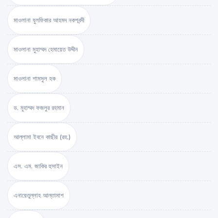
মাওলানা যুলফিকার আহমদ নকশবন্দী
মাওলানা মুহাম্মদ হেমায়েত উদ্দীন
মাওলানা শামসুল হক
ড. মুহাম্মদ ফজলুর রহমান
আল্লামা ইবনে কাছীর (রহ.)
এস. এম. জাকির হুসাইন
এনায়েতুল্লাহ আল্‌তামাশ