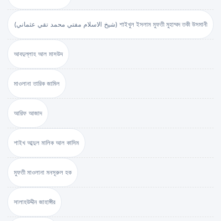
(شيخ الاسلام مفتي محمد تقي عثماني) শাইখুল ইসলাম মুফতী মুহাম্মদ তকী উসমানী
আবদুল্লাহ আল মাসউদ
মাওলানা তারিক জামিল
আরিফ আজাদ
শাইখ আব্দুল মালিক আল কাসিম
মুফতী মাওলানা মনসূরুল হক
সালাহউদ্দীন জাহাঙ্গীর