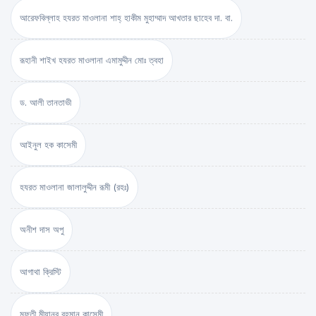
আরেফবিল্লাহ হযরত মাওলানা শাহ্ হাকীম মুহাম্মাদ আখতার ছাহেব দা. বা.
রূহানী শাইখ হযরত মাওলানা এমামুদ্দীন মোঃ ত্বহা
ড. আলী তানতাভী
আইনুল হক কাসেমী
হযরত মাওলানা জালালুদ্দীন রূমী (রহঃ)
অনীশ দাস অপু
আগাথা ক্রিস্টি
মুফতী মীযানুর রহমান কাসেমী