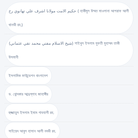
حكيم الامت مولانا اشرف علي تهانوي رح ( হাকীমুল উম্মত মাওলানা আশরাফ আলী
থানভী রহ.)
(شيخ الاسلام مفتي محمد تقي عثماني) শাইখুল ইসলাম মুফতী মুহাম্মদ তাকী
উসমানী
ইসলামিক ফাউন্ডেশন বাংলাদেশ
ড. খোন্দকার আব্দুল্লাহ জাহাঙ্গীর
হুজ্জাতুল ইসলাম ইমাম গাযযালী রহ.
সাইয়েদ আবুল হাসান আলী নদভী রহ.