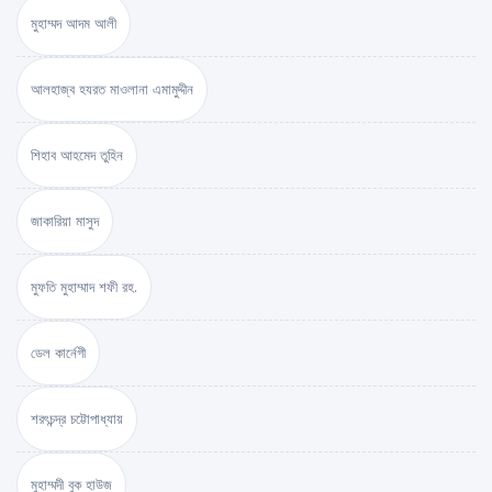
মুহাম্মদ আদম আলী
আলহাজ্ব হযরত মাওলানা এমামুদ্দীন
শিহাব আহমেদ তুহিন
জাকারিয়া মাসুদ
মুফতি মুহাম্মাদ শফী রহ.
ডেল কার্নেগী
শরৎচন্দ্র চট্টোপাধ্যায়
মুহাম্মদী বুক হাউজ