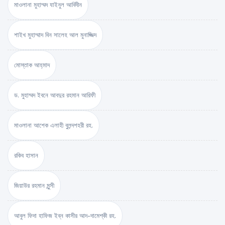
মাওলানা মুহাম্মদ যাইনুল আবিদীন
শাইখ মুহাম্মাদ বিন সালেহ আল মুনাজ্জিদ
মোস্তাক আহ্‌মাদ
ড. মুহাম্মদ ইবনে আবদুর রহমান আরিফী
মাওলানা আশেক এলাহী বুলন্দশহরী রহ.
রকিব হাসান
জিয়াউর রহমান মুন্সী
আবুল ফিদা হাফিজ ইব্‌ন কাসীর আদ-দামেশ্‌কী রহ.