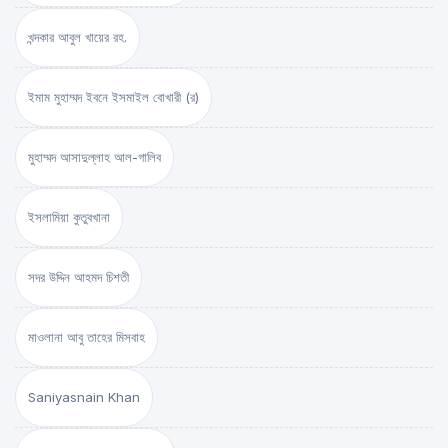
খন্দকার আবুল খায়ের রহ.
ইমাম মুহাম্মদ ইবনে ইসমাইল বোখারী (র)
মুহাম্মদ আসাদুল্লাহ আল-গালিব
ইসলামিয়া কুতুবখানা
সদর উদ্দিন আহমদ চিশতী
মাওলানা আবু তাহের মিসবাহ
Saniyasnain Khan