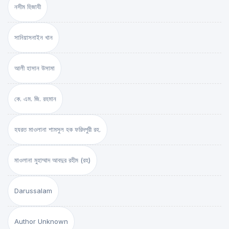
নসীম হিজাযী
সানিয়াসনাইন খান
আলী হাসান উসামা
কে. এম. জি. রহমান
হযরত মাওলানা শামসুল হক ফরিদপুরী রহ.
মাওলানা মুহাম্মাদ আবদুর রহীম (রহ)
Darussalam
Author Unknown