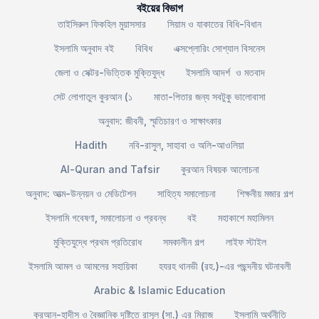
বইয়ের বিভাগ
তাইসিরুল ফিকহিল মুয়াসসার
সিয়াম ও যাকাতের বিধি-বিধান
ইসলামি অনুবাদ বই
বিবিধ
এক্সপ্লোরিং সোশ্যাল বিসনেস
জেলা ও সেক্টর-ভিত্তিক মুক্তিযুদ্ধ
ইসলামি আদর্শ ও মতবাদ
সেট লোগাতুল কুরআন (১
মাতা-পিতার জন্য সবটুকু ভালোবাসা
অনুবাদ: জীবনী, স্মৃতিচারণ ও সাক্ষাৎকার
Hadith
নবি-রাসুল, সাহাবা ও অলি-আওলিয়া
Al-Quran and Tafsir
কুরআন বিষয়ক আলোচনা
অনুবাদ: আত্ম-উন্নয়ন ও মেডিটেশন
সাহিত্য সমালোচনা
শিক্ষনীয় মজার গল্প
ইসলামি গবেষণা, সমালোচনা ও প্রবন্ধ
বই
মহাকাশে মহামিলন
মুক্তিযুদ্ধে প্রথম প্রতিরোধ
সমকালীন গল্প
লাইফ স্টাইল
ইসলামি আমল ও আমলের সহায়িকা
হযরহ থানভী (রহ.)-এর পছন্দনীয় ঘটনাবলী
Arabic & Islamic Education
কুরআন-হাদীস ও বৈজ্ঞানিক দৃষ্টিতে রাসূল (সা.) এর মিরাজ
ইসলামি অর্থনীতি