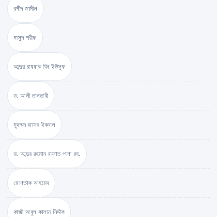
রশীদ জামীল
মাসুদ শরীফ
আব্দুর রাযযাক বিন ইউসুফ
ড. আলী তানতাবী
মুহম্মদ জাফর ইকবাল
ড. আব্দুর রহমান রাফাত পাশা রহ.
মোশতাক আহমেদ
কাজী আবুল কালাম সিদ্দীক