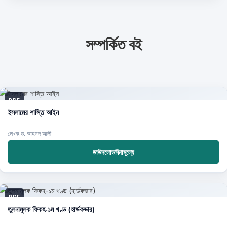
সম্পর্কিত বই
PDF
ইসলামের শাস্তি আইন
লেখক:ড. আহমদ আলী
ডাউনলোডবিনামূল্যে
PDF
তুলনামূলক ফিকহ-১ম খণ্ড (হার্ডকভার)