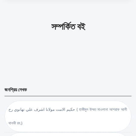
সম্পর্কিত বই
জনপ্রিয় লেখক
حكيم الامت مولانا اشرف علي تهانوي رح ( হাকীমুল উম্মত মাওলানা আশরাফ আলী
থানভী রহ.)