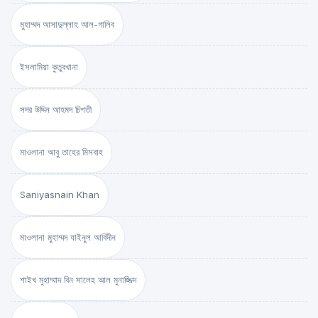
মুহাম্মদ আসাদুল্লাহ আল-গালিব
ইসলামিয়া কুতুবখানা
সদর উদ্দিন আহমদ চিশতী
মাওলানা আবু তাহের মিসবাহ
Saniyasnain Khan
মাওলানা মুহাম্মদ যাইনুল আবিদীন
শাইখ মুহাম্মাদ বিন সালেহ আল মুনাজ্জিদ