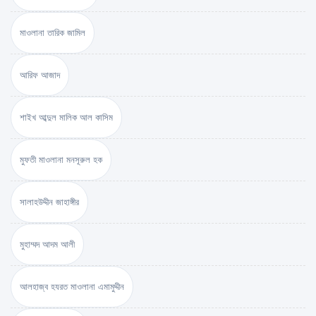
মাওলানা তারিক জামিল
আরিফ আজাদ
শাইখ আব্দুল মালিক আল কাসিম
মুফতী মাওলানা মনসূরুল হক
সালাহউদ্দীন জাহাঙ্গীর
মুহাম্মদ আদম আলী
আলহাজ্ব হযরত মাওলানা এমামুদ্দীন