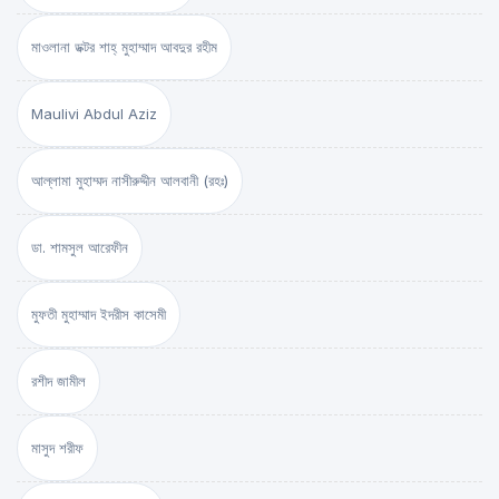
মাওলানা ডক্টর শাহ্‌ মুহাম্মাদ আবদুর রহীম
Maulivi Abdul Aziz
আল্লামা মুহাম্মদ নাসীরুদ্দীন আলবানী (রহঃ)
ডা. শামসুল আরেফীন
মুফতী মুহাম্মাদ ইদরীস কাসেমী
রশীদ জামীল
মাসুদ শরীফ