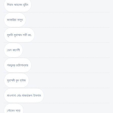
শিহাব আহমেদ তুহিন
জাকারিয়া মাসুদ
মুফতি মুহাম্মাদ শফী রহ.
ডেল কার্নেগী
শরৎচন্দ্র চট্টোপাধ্যায়
মুহাম্মদী বুক হাউজ
মাওলানা মোঃ মাজহারুল ইসলাম
সৌমেন সাহা