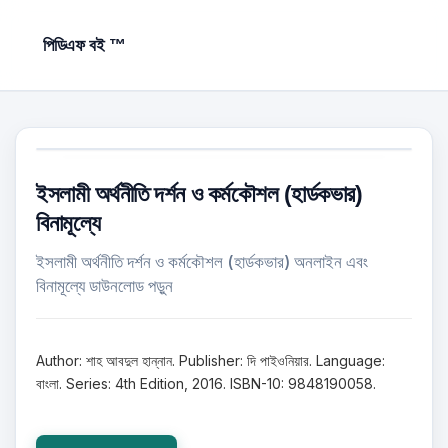
পিডিএফ বই ™
ইসলামী অর্থনীতি দর্শন ও কর্মকৌশল (হার্ডকভার)
বিনামূল্যে
ইসলামী অর্থনীতি দর্শন ও কর্মকৌশল (হার্ডকভার) অনলাইন এবং
বিনামূল্যে ডাউনলোড পড়ুন
Author: শাহ আবদুল হান্নান. Publisher: দি পাইওনিয়ার. Language:
বাংলা. Series: 4th Edition, 2016. ISBN-10: 9848190058.