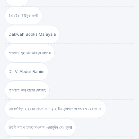
ইয়াহইয়া ইউসুফ নদভী
Dakwah Books Malaysia
মাওলানা মুহাম্মাদ আবদুল মালেক
Dr. V. Abdur Rahim
মাওলানা আবু তাহের মেসবাহ
আরেফবিল্লাহ হযরত মাওলানা শাহ্ হাকীম মুহাম্মাদ আখতার ছাহেব দা. বা.
রূহানী শাইখ হযরত মাওলানা এমামুদ্দীন মোঃ ত্বহা