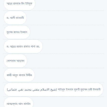
আব্দুর রাযযাক বিন ইউসুফ
ড. আলী তানতাবী
মুহম্মদ জাফর ইকবাল
ড. আব্দুর রহমান রাফাত পাশা রহ.
মোশতাক আহমেদ
কাজী আবুল কালাম সিদ্দীক
(شيخ الاسلام مفتي محمد تقي عثماني) শাইখুল ইসলাম মুফতী মুহাম্মদ তকী উসমানী
আবদুল্লাহ আল মাসউদ