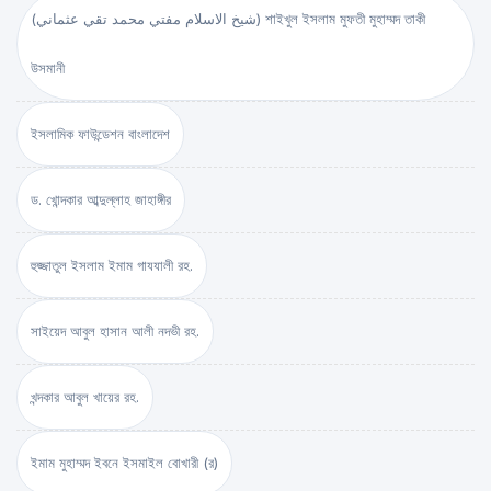
(شيخ الاسلام مفتي محمد تقي عثماني) শাইখুল ইসলাম মুফতী মুহাম্মদ তাকী
উসমানী
ইসলামিক ফাউন্ডেশন বাংলাদেশ
ড. খোন্দকার আব্দুল্লাহ জাহাঙ্গীর
হুজ্জাতুল ইসলাম ইমাম গাযযালী রহ.
সাইয়েদ আবুল হাসান আলী নদভী রহ.
খন্দকার আবুল খায়ের রহ.
ইমাম মুহাম্মদ ইবনে ইসমাইল বোখারী (র)