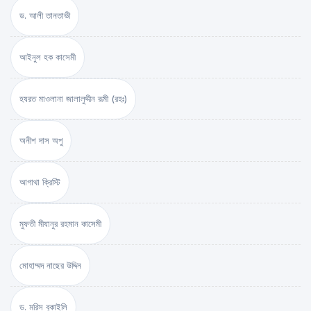
ড. আলী তানতাভী
আইনুল হক কাসেমী
হযরত মাওলানা জালালুদ্দীন রূমী (রহঃ)
অনীশ দাস অপু
আগাথা ক্রিস্টি
মুফতী মীযানুর রহমান কাসেমী
মোহাম্মদ নাছের উদ্দিন
ড. মরিস বুকাইলি