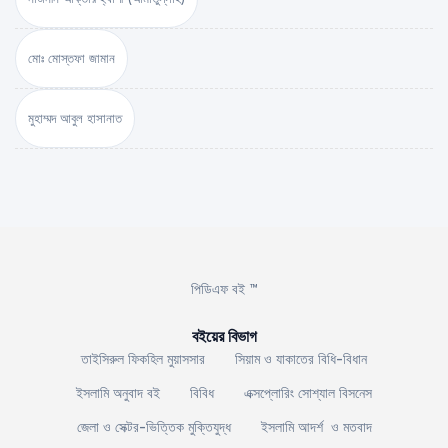
মোঃ মোস্তফা জামান
মুহাম্মদ আবুল হাসানাত
পিডিএফ বই ™
বইয়ের বিভাগ
তাইসিরুল ফিকহিল মুয়াসসার
সিয়াম ও যাকাতের বিধি-বিধান
ইসলামি অনুবাদ বই
বিবিধ
এক্সপ্লোরিং সোশ্যাল বিসনেস
জেলা ও সেক্টর-ভিত্তিক মুক্তিযুদ্ধ
ইসলামি আদর্শ ও মতবাদ