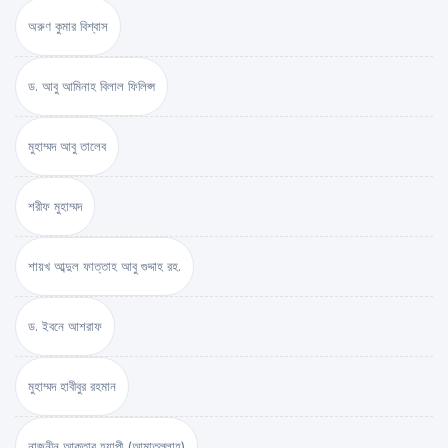
অরুণ কুমার বিশ্বাস
ড. আবু আমিনাহ বিলাল ফিলিপ্স
মুহাম্মদ আবু তালেব
শরীফ মুহাম্মদ
শায়খ আব্দুল ফাত্তাহ আবু গুদ্দাহ রহ.
ড. ইবনে আশরাফ
মুহাম্মদ হাবীবুর রহমান
নাজনীন আক্তার হ্যাপী (আমাতুল্লাহ)