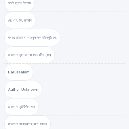
আলী হাসান উসামা
কে. এম. জি. রহমান
হযরত মাওলানা শামসুল হক ফরিদপুরী রহ.
মাওলানা মুহাম্মাদ আবদুর রহীম (রহ)
Darussalam
Author Unknown
মাওলানা মুহিউদ্দীন খান
মাওলানা আবদুল্লাহ আল ফারূক