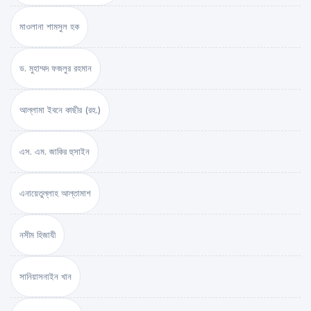
মাওলানা শামসুল হক
ড. মুহাম্মদ ফজলুর রহমান
আল্লামা ইবনে কাছীর (রহ.)
এস. এম. জাকির হুসাইন
এনায়েতুল্লাহ আল্‌তামাশ
নসীম হিজাযী
সানিয়াসনাইন খান