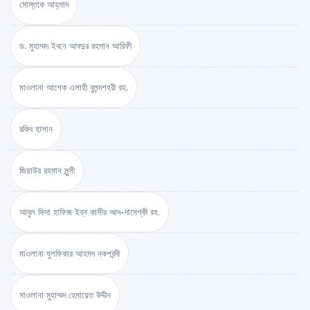
মোস্তাক আহ্‌মাদ
ড. মুহাম্মদ ইবনে আবদুর রহমান আরিফী
মাওলানা আশেক এলাহী বুলন্দশহরী রহ.
রকিব হাসান
জিয়াউর রহমান মুন্সী
আবুল ফিদা হাফিজ ইব্‌ন কাসীর আদ-দামেশ্‌কী রহ.
মাওলানা যুলফিকার আহমদ নকশবন্দী
মাওলানা মুহাম্মদ হেমায়েত উদ্দীন