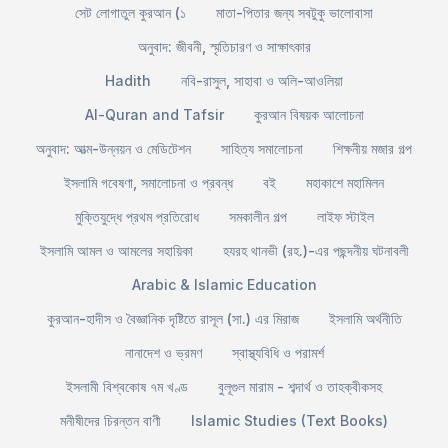
সেট লোগাতুল কুরআন (১
মাতা-পিতার জন্য সবটুকু ভালোবাসা
অনুবাদ: জীবনী, স্মৃতিচারণ ও সাক্ষাৎকার
Hadith
নবি-রাসুল, সাহাবা ও অলি-আওলিয়া
Al-Quran and Tafsir
কুরআন বিষয়ক আলোচনা
অনুবাদ: আত্ম-উন্নয়ন ও মেডিটেশন
সাহিত্য সমালোচনা
শিক্ষনীয় মজার গল্প
ইসলামি গবেষণা, সমালোচনা ও প্রবন্ধ
বই
মহাকাশে মহামিলন
মুক্তিযুদ্ধে প্রথম প্রতিরোধ
সমকালীন গল্প
লাইফ স্টাইল
ইসলামি আমল ও আমলের সহায়িকা
হযরহ থানভী (রহ.)-এর পছন্দনীয় ঘটনাবলী
Arabic & Islamic Education
কুরআন-হাদীস ও বৈজ্ঞানিক দৃষ্টিতে রাসূল (সা.) এর মিরাজ
ইসলামি অর্থনীতি
নানাদেশ ও ভ্রমণ
স্বাস্থ্যবিধি ও পরামর্শ
ইসলামী বিশ্বকোষ ৭ম খণ্ড
বুলূগুল মারাম - শব্দার্থ ও তাহক্বীকসহ
মনীষীদের চিরন্তন বাণী
Islamic Studies (Text Books)