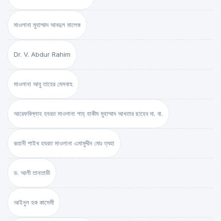
মাওলানা মুহাম্মাদ আবদুল মালেক
Dr. V. Abdur Rahim
মাওলানা আবু তাহের মেসবাহ
আরেফবিল্লাহ হযরত মাওলানা শাহ্ হাকীম মুহাম্মাদ আখতার ছাহেব দা. বা.
রূহানী শাইখ হযরত মাওলানা এমামুদ্দীন মোঃ ত্বহা
ড. আলী তানতাভী
আইনুল হক কাসেমী