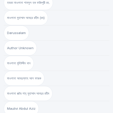
হযরত মাওলানা শামসুল হক ফরিদপুরী রহ.
মাওলানা মুহাম্মাদ আবদুর রহীম (রহ)
Darussalam
Author Unknown
মাওলানা মুহিউদ্দীন খান
মাওলানা আবদুল্লাহ আল ফারূক
মাওলানা ডক্টর শাহ্‌ মুহাম্মাদ আবদুর রহীম
Maulivi Abdul Aziz