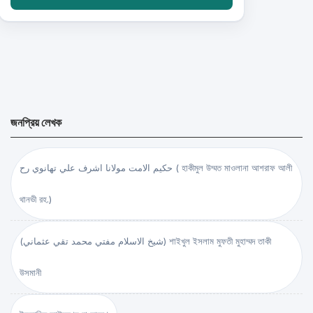
জনপ্রিয় লেখক
حكيم الامت مولانا اشرف علي تهانوي رح ( হাকীমুল উম্মত মাওলানা আশরাফ আলী
থানভী রহ.)
(شيخ الاسلام مفتي محمد تقي عثماني) শাইখুল ইসলাম মুফতী মুহাম্মদ তাকী
উসমানী