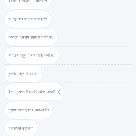
ইসলামিক ফাউন্ডেশন বাংলাদেশ
ড. খোন্দকার আব্দুল্লাহ জাহাঙ্গীর
হুজ্জাতুল ইসলাম ইমাম গাযযালী রহ.
সাইয়েদ আবুল হাসান আলী নদভী রহ.
খন্দকার আবুল খায়ের রহ.
ইমাম মুহাম্মদ ইবনে ইসমাইল বোখারী (র)
মুহাম্মদ আসাদুল্লাহ আল-গালিব
ইসলামিয়া কুতুবখানা