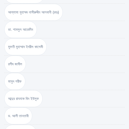
আল্লামা মুহাম্মদ নাসীরুদ্দীন আলবানী (রহঃ)
ডা. শামসুল আরেফীন
মুফতী মুহাম্মাদ ইদরীস কাসেমী
রশীদ জামীল
মাসুদ শরীফ
আব্দুর রাযযাক বিন ইউসুফ
ড. আলী তানতাবী