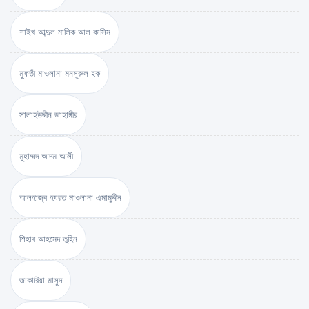
শাইখ আব্দুল মালিক আল কাসিম
মুফতী মাওলানা মনসূরুল হক
সালাহউদ্দীন জাহাঙ্গীর
মুহাম্মদ আদম আলী
আলহাজ্ব হযরত মাওলানা এমামুদ্দীন
শিহাব আহমেদ তুহিন
জাকারিয়া মাসুদ