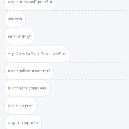
মাওলানা আশেক এলাহী বুলন্দশহরী রহ.
রকিব হাসান
জিয়াউর রহমান মুন্সী
আবুল ফিদা হাফিজ ইব্‌ন কাসীর আদ-দামেশ্‌কী রহ.
মাওলানা যুলফিকার আহমদ নকশবন্দী
মাওলানা মুহাম্মদ হেমায়েত উদ্দীন
মাওলানা শামসুল হক
ড. মুহাম্মদ ফজলুর রহমান