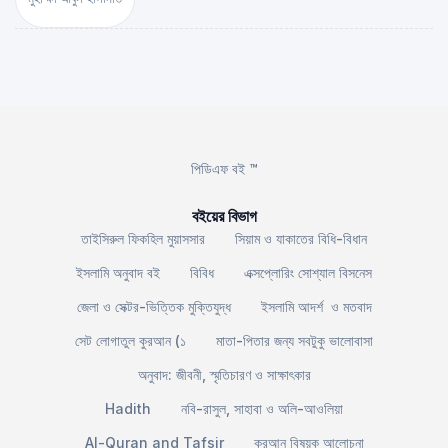
পিডিএফ বই ™
বইয়ের বিভাগ
তাইসিরুল ফিকহিল মুয়াসসার
সিয়াম ও যাকাতের বিধি-বিধান
ইসলামি অনুবাদ বই
বিবিধ
এক্সপ্লোরিং সোশ্যাল বিসনেস
জেলা ও সেক্টর-ভিত্তিক মুক্তিযুদ্ধ
ইসলামি আদর্শ ও মতবাদ
সেট লোগাতুল কুরআন (১
মাতা-পিতার জন্য সবটুকু ভালোবাসা
অনুবাদ: জীবনী, স্মৃতিচারণ ও সাক্ষাৎকার
Hadith
নবি-রাসুল, সাহাবা ও অলি-আওলিয়া
Al-Quran and Tafsir
কুরআন বিষয়ক আলোচনা