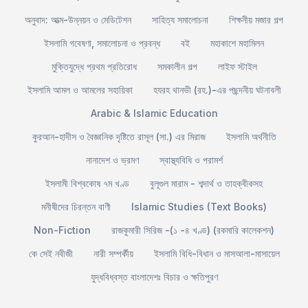
অনুবাদ: আত্ম-উন্নয়ন ও মেডিটেশন
সাহিত্য সমালোচনা
শিক্ষনীয় মজার গল্প
ইসলামি গবেষণা, সমালোচনা ও প্রবন্ধ
বই
মহাকাশে মহামিলন
মুক্তিযুদ্ধে প্রথম প্রতিরোধ
সমকালীন গল্প
লাইফ স্টাইল
ইসলামি আমল ও আমলের সহায়িকা
হযরহ থানভী (রহ.)-এর পছন্দনীয় ঘটনাবলী
Arabic & Islamic Education
কুরআন-হাদীস ও বৈজ্ঞানিক দৃষ্টিতে রাসূল (সা.) এর মিরাজ
ইসলামি অর্থনীতি
নানাদেশ ও ভ্রমণ
স্বাস্থ্যবিধি ও পরামর্শ
ইসলামী বিশ্বকোষ ৭ম খণ্ড
বুলূগুল মারাম - শব্দার্থ ও তাহক্বীকসহ
মনীষীদের চিরন্তন বাণী
Islamic Studies (Text Books)
Non-Fiction
রাজকুমারী সিরিজ -(১ -৪ খণ্ড) (রকমারি কালেকশন)
কে সেই নবীজী
নারী সম্পর্কীয়
ইসলামি বিধি-বিধান ও মাসআলা-মাসায়েল
যুদ্ধবিধ্বস্ত বাংলাদেশঃ বিচার ও ক্ষতিপুরণ