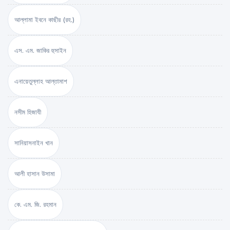
আল্লামা ইবনে কাছীর (রহ.)
এস. এম. জাকির হুসাইন
এনায়েতুল্লাহ আল্‌তামাশ
নসীম হিজাযী
সানিয়াসনাইন খান
আলী হাসান উসামা
কে. এম. জি. রহমান