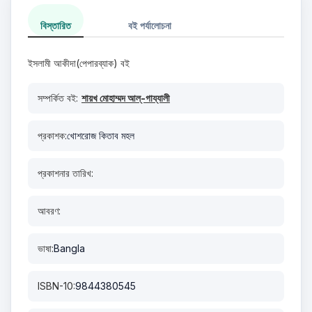
বিস্তারিত
বই পর্যালোচনা
ইসলামী আকীদা(পেপারব্যাক) বই
সম্পর্কিত বই:
শায়খ মোহাম্মদ আল্-গায্‌যালী
প্রকাশক:
খোশরোজ কিতাব মহল
প্রকাশনার তারিখ:
আবরণ:
ভাষা:
Bangla
ISBN-10:
9844380545