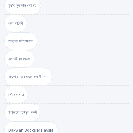
মুফতি মুহাম্মাদ শফী রহ.
ডেল কার্নেগী
শরৎচন্দ্র চট্টোপাধ্যায়
মুহাম্মদী বুক হাউজ
মাওলানা মোঃ মাজহারুল ইসলাম
সৌমেন সাহা
ইয়াহইয়া ইউসুফ নদভী
Dakwah Books Malaysia