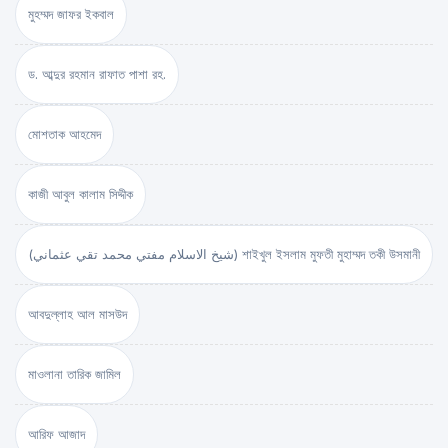
মুহম্মদ জাফর ইকবাল
ড. আব্দুর রহমান রাফাত পাশা রহ.
মোশতাক আহমেদ
কাজী আবুল কালাম সিদ্দীক
(شيخ الاسلام مفتي محمد تقي عثماني) শাইখুল ইসলাম মুফতী মুহাম্মদ তকী উসমানী
আবদুল্লাহ আল মাসউদ
মাওলানা তারিক জামিল
আরিফ আজাদ