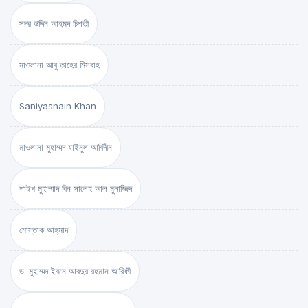
সদর উদ্দিন আহমদ চিশতী
মাওলানা আবু তাহের মিসবাহ
Saniyasnain Khan
মাওলানা মুহাম্মদ যাইনুল আবিদীন
শাইখ মুহাম্মাদ বিন সালেহ আল মুনাজ্জিদ
মোস্তাক আহ্‌মাদ
ড. মুহাম্মদ ইবনে আবদুর রহমান আরিফী