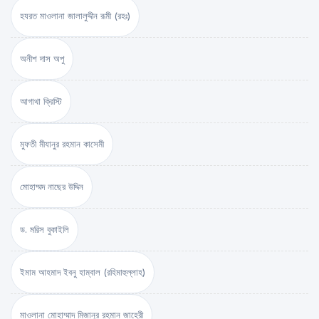
হযরত মাওলানা জালালুদ্দীন রূমী (রহঃ)
অনীশ দাস অপু
আগাথা ক্রিস্টি
মুফতী মীযানুর রহমান কাসেমী
মোহাম্মদ নাছের উদ্দিন
ড. মরিস বুকাইলি
ইমাম আহমাদ ইবনু হাম্বাল (রহিমাহুল্লাহ)
মাওলানা মোহাম্মাদ মিজানুর রহমান জাহেরী