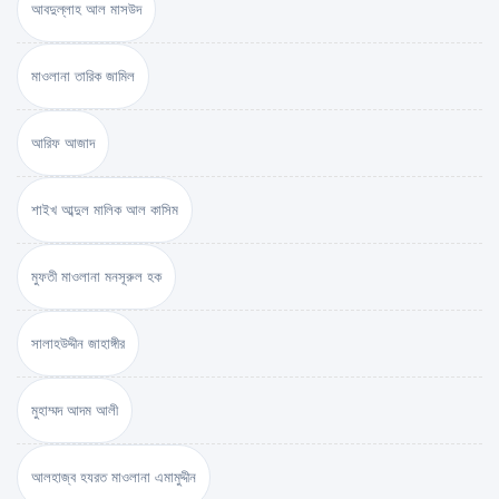
আবদুল্লাহ আল মাসউদ
মাওলানা তারিক জামিল
আরিফ আজাদ
শাইখ আব্দুল মালিক আল কাসিম
মুফতী মাওলানা মনসূরুল হক
সালাহউদ্দীন জাহাঙ্গীর
মুহাম্মদ আদম আলী
আলহাজ্ব হযরত মাওলানা এমামুদ্দীন