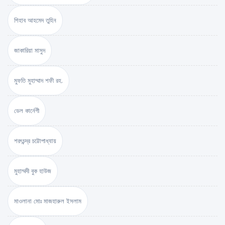
শিহাব আহমেদ তুহিন
জাকারিয়া মাসুদ
মুফতি মুহাম্মাদ শফী রহ.
ডেল কার্নেগী
শরৎচন্দ্র চট্টোপাধ্যায়
মুহাম্মদী বুক হাউজ
মাওলানা মোঃ মাজহারুল ইসলাম