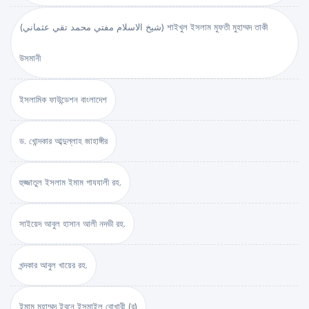
(شيخ الاسلام مفتي محمد تقي عثماني) শাইখুল ইসলাম মুফতী মুহাম্মদ তাকী
উসমানী
ইসলামিক ফাউন্ডেশন বাংলাদেশ
ড. খোন্দকার আব্দুল্লাহ জাহাঙ্গীর
হুজ্জাতুল ইসলাম ইমাম গাযযালী রহ.
সাইয়েদ আবুল হাসান আলী নদভী রহ.
খন্দকার আবুল খায়ের রহ.
ইমাম মুহাম্মদ ইবনে ইসমাইল বোখারী (র)