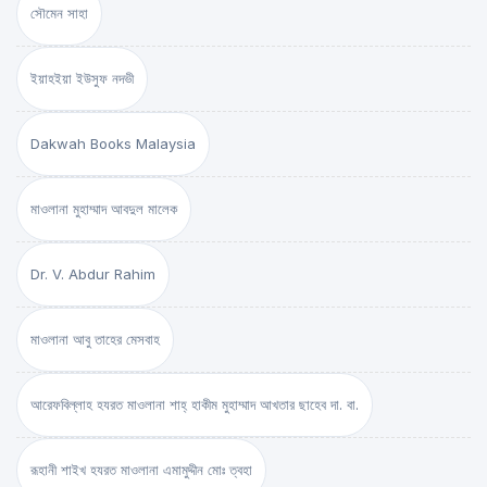
সৌমেন সাহা
ইয়াহইয়া ইউসুফ নদভী
Dakwah Books Malaysia
মাওলানা মুহাম্মাদ আবদুল মালেক
Dr. V. Abdur Rahim
মাওলানা আবু তাহের মেসবাহ
আরেফবিল্লাহ হযরত মাওলানা শাহ্ হাকীম মুহাম্মাদ আখতার ছাহেব দা. বা.
রূহানী শাইখ হযরত মাওলানা এমামুদ্দীন মোঃ ত্বহা