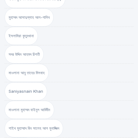
মুহাম্মদ আসাদুল্লাহ আল-গালিব
ইসলামিয়া কুতুবখানা
সদর উদ্দিন আহমদ চিশতী
মাওলানা আবু তাহের মিসবাহ
Saniyasnain Khan
মাওলানা মুহাম্মদ যাইনুল আবিদীন
শাইখ মুহাম্মাদ বিন সালেহ আল মুনাজ্জিদ