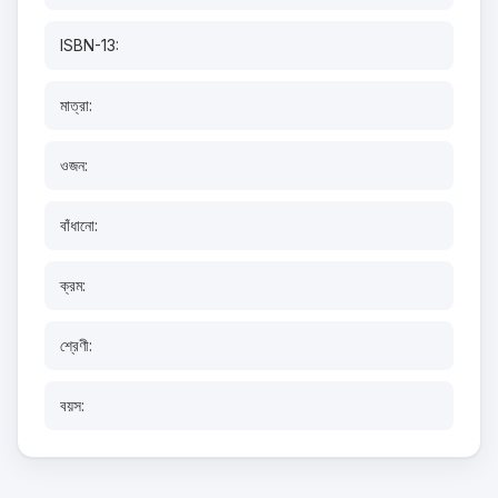
ISBN-13:
মাত্রা:
ওজন:
বাঁধানো:
ক্রম:
শ্রেণী:
বয়স: