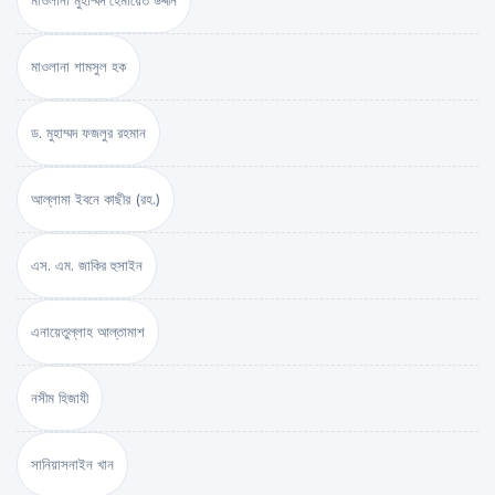
মাওলানা মুহাম্মদ হেমায়েত উদ্দীন
মাওলানা শামসুল হক
ড. মুহাম্মদ ফজলুর রহমান
আল্লামা ইবনে কাছীর (রহ.)
এস. এম. জাকির হুসাইন
এনায়েতুল্লাহ আল্‌তামাশ
নসীম হিজাযী
সানিয়াসনাইন খান