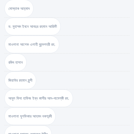
মোস্তাক আহ্‌মাদ
ড. মুহাম্মদ ইবনে আবদুর রহমান আরিফী
মাওলানা আশেক এলাহী বুলন্দশহরী রহ.
রকিব হাসান
জিয়াউর রহমান মুন্সী
আবুল ফিদা হাফিজ ইব্‌ন কাসীর আদ-দামেশ্‌কী রহ.
মাওলানা যুলফিকার আহমদ নকশবন্দী