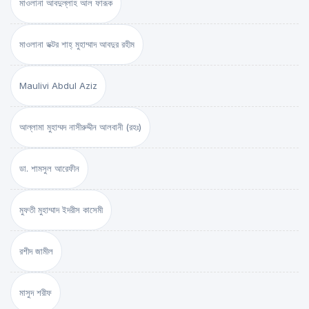
মাওলানা আবদুল্লাহ আল ফারূক
মাওলানা ডক্টর শাহ্‌ মুহাম্মাদ আবদুর রহীম
Maulivi Abdul Aziz
আল্লামা মুহাম্মদ নাসীরুদ্দীন আলবানী (রহঃ)
ডা. শামসুল আরেফীন
মুফতী মুহাম্মাদ ইদরীস কাসেমী
রশীদ জামীল
মাসুদ শরীফ