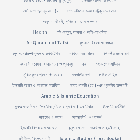
জেলা ও সেক্টর-ভিত্তিক মুক্তিযুদ্ধ
ইসলামি আদর্শ ও মতবাদ
সেট লোগাতুল কুরআন (১
মাতা-পিতার জন্য সবটুকু ভালোবাসা
অনুবাদ: জীবনী, স্মৃতিচারণ ও সাক্ষাৎকার
Hadith
নবি-রাসুল, সাহাবা ও অলি-আওলিয়া
Al-Quran and Tafsir
কুরআন বিষয়ক আলোচনা
অনুবাদ: আত্ম-উন্নয়ন ও মেডিটেশন
সাহিত্য সমালোচনা
শিক্ষনীয় মজার গল্প
ইসলামি গবেষণা, সমালোচনা ও প্রবন্ধ
বই
মহাকাশে মহামিলন
মুক্তিযুদ্ধে প্রথম প্রতিরোধ
সমকালীন গল্প
লাইফ স্টাইল
ইসলামি আমল ও আমলের সহায়িকা
হযরহ থানভী (রহ.)-এর পছন্দনীয় ঘটনাবলী
Arabic & Islamic Education
কুরআন-হাদীস ও বৈজ্ঞানিক দৃষ্টিতে রাসূল (সা.) এর মিরাজ
ইসলামি অর্থনীতি
নানাদেশ ও ভ্রমণ
স্বাস্থ্যবিধি ও পরামর্শ
ইসলামী বিশ্বকোষ ৭ম খণ্ড
বুলূগুল মারাম - শব্দার্থ ও তাহক্বীকসহ
মনীষীদের চিরন্তন বাণী
Islamic Studies (Text Books)