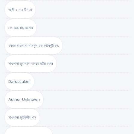
আলী হাসান উসামা
কে. এম. জি. রহমান
হযরত মাওলানা শামসুল হক ফরিদপুরী রহ.
মাওলানা মুহাম্মাদ আবদুর রহীম (রহ)
Darussalam
Author Unknown
মাওলানা মুহিউদ্দীন খান