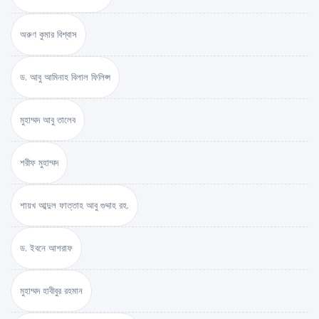
অরুণ কুমার বিশ্বাস
ড. আবু আমিনাহ বিলাল ফিলিপ্স
মুহাম্মদ আবু তালেব
শরীফ মুহাম্মদ
শায়খ আব্দুল ফাত্তাহ আবু গুদ্দাহ রহ.
ড. ইবনে আশরাফ
মুহাম্মদ হাবীবুর রহমান