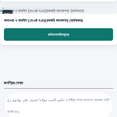
PDF
ফাতাওয়া ও মাসাইল (১ম-৬ষ্ঠ খণ্ড)(রকমারি কালেকশন) (হার্ডকভার)
ডাউনলোডবিনামূল্যে
জনপ্রিয় লেখক
حكيم الامت مولانا اشرف علي تهانوي رح ( হাকীমুল উম্মত মাওলানা আশরাফ আলী
থানভী রহ.)