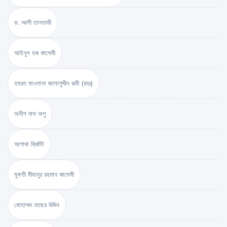
ড. আলী তানতাভী
আইনুল হক কাসেমী
হযরত মাওলানা জালালুদ্দীন রূমী (রহঃ)
অনীশ দাস অপু
আগাথা ক্রিস্টি
মুফতী মীযানুর রহমান কাসেমী
মোহাম্মদ নাছের উদ্দিন