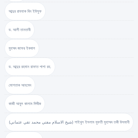
আব্দুর রাযযাক বিন ইউসুফ
ড. আলী তানতাবী
মুহম্মদ জাফর ইকবাল
ড. আব্দুর রহমান রাফাত পাশা রহ.
মোশতাক আহমেদ
কাজী আবুল কালাম সিদ্দীক
(شيخ الاسلام مفتي محمد تقي عثماني) শাইখুল ইসলাম মুফতী মুহাম্মদ তকী উসমানী