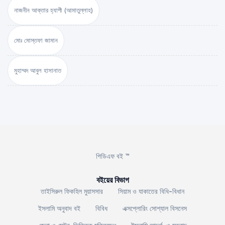
নাজনীন আক্তার হ্যাপী (আমাতুল্লাহ)
মোঃ মোস্তফা জামান
মুহাম্মদ আবুল হাসানাত
পিডিএফ বই ™
বইয়ের বিভাগ
তাইসিরুল ফিকহিল মুয়াসসার
সিয়াম ও যাকাতের বিধি-বিধান
ইসলামি অনুবাদ বই
বিবিধ
এক্সপ্লোরিং সোশ্যাল বিসনেস