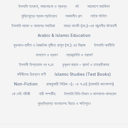
ইসলামি গবেষণা, সমালোচনা ও প্রবন্ধ
বই
মহাকাশে মহামিলন
মুক্তিযুদ্ধে প্রথম প্রতিরোধ
সমকালীন গল্প
লাইফ স্টাইল
ইসলামি আমল ও আমলের সহায়িকা
হযরহ থানভী (রহ.)-এর পছন্দনীয় ঘটনাবলী
Arabic & Islamic Education
কুরআন-হাদীস ও বৈজ্ঞানিক দৃষ্টিতে রাসূল (সা.) এর মিরাজ
ইসলামি অর্থনীতি
নানাদেশ ও ভ্রমণ
স্বাস্থ্যবিধি ও পরামর্শ
ইসলামী বিশ্বকোষ ৭ম খণ্ড
বুলূগুল মারাম - শব্দার্থ ও তাহক্বীকসহ
মনীষীদের চিরন্তন বাণী
Islamic Studies (Text Books)
Non-Fiction
রাজকুমারী সিরিজ -(১ -৪ খণ্ড) (রকমারি কালেকশন)
কে সেই নবীজী
নারী সম্পর্কীয়
ইসলামি বিধি-বিধান ও মাসআলা-মাসায়েল
যুদ্ধবিধ্বস্ত বাংলাদেশঃ বিচার ও ক্ষতিপুরণ