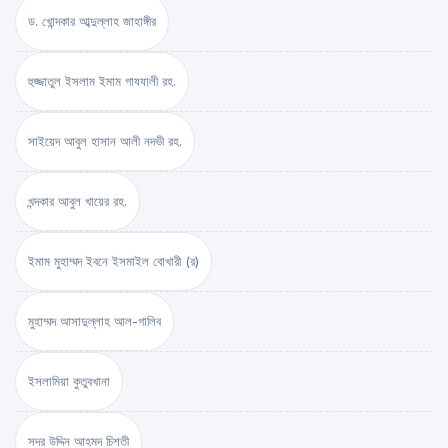
ড. খোন্দকার আব্দুল্লাহ জাহাঙ্গীর
হুজ্জাতুল ইসলাম ইমাম গাযযালী রহ.
সাইয়েদ আবুল হাসান আলী নদভী রহ.
খন্দকার আবুল খায়ের রহ.
ইমাম মুহাম্মদ ইবনে ইসমাইল বোখারী (র)
মুহাম্মদ আসাদুল্লাহ আল-গালিব
ইসলামিয়া কুতুবখানা
সদর উদ্দিন আহমদ চিশতী