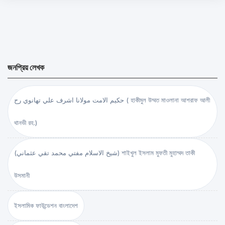
জনপ্রিয় লেখক
حكيم الامت مولانا اشرف علي تهانوي رح ( হাকীমুল উম্মত মাওলানা আশরাফ আলী
থানভী রহ.)
(شيخ الاسلام مفتي محمد تقي عثماني) শাইখুল ইসলাম মুফতী মুহাম্মদ তাকী
উসমানী
ইসলামিক ফাউন্ডেশন বাংলাদেশ