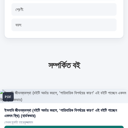
শ্রেণী:
বয়স:
সম্পর্কিত বই
PDF
ইসলামি জীবনব্যবস্থা (বইটি অর্ডার করলে, ‘পারিবারিক বিপর্যয়ের কারণ’ এই বইটি পাচ্ছেন
একদম ফ্রি) (হার্ডকভার)
লেখক:মুফতি তারেকুজ্জামান