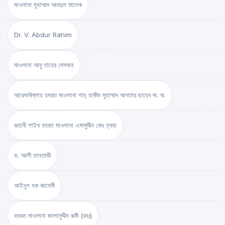
মাওলানা মুহাম্মাদ আবদুল মালেক
Dr. V. Abdur Rahim
মাওলানা আবু তাহের মেসবাহ
আরেফবিল্লাহ হযরত মাওলানা শাহ্ হাকীম মুহাম্মাদ আখতার ছাহেব দা. বা.
রূহানী শাইখ হযরত মাওলানা এমামুদ্দীন মোঃ ত্বহা
ড. আলী তানতাভী
আইনুল হক কাসেমী
হযরত মাওলানা জালালুদ্দীন রূমী (রহঃ)