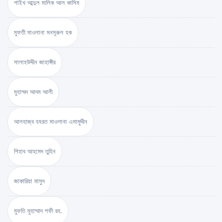
শাইখ আব্দুল মালিক আল কাসিম
মুফতী মাওলানা মনসূরুল হক
সালাহউদ্দীন জাহাঙ্গীর
মুহাম্মদ আদম আলী
আলহাজ্ব হযরত মাওলানা এমামুদ্দীন
শিহাব আহমেদ তুহিন
জাকারিয়া মাসুদ
মুফতি মুহাম্মাদ শফী রহ.