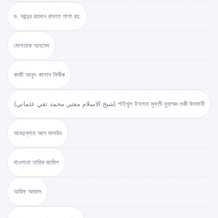
ড. আব্দুর রহমান রাফাত পাশা রহ.
মোশতাক আহমেদ
কাজী আবুল কালাম সিদ্দীক
(شيخ الاسلام مفتي محمد تقي عثماني) শাইখুল ইসলাম মুফতী মুহাম্মদ তকী উসমানী
আবদুল্লাহ আল মাসউদ
মাওলানা তারিক জামিল
আরিফ আজাদ