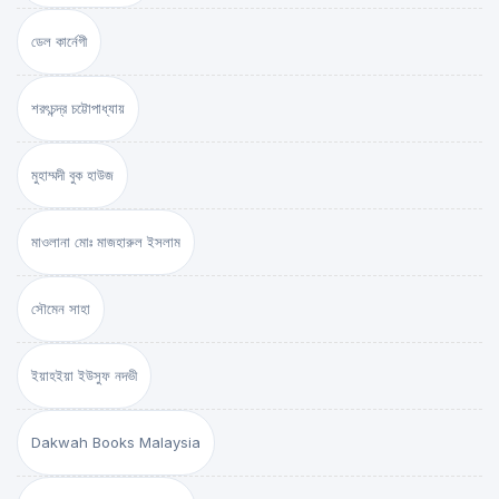
ডেল কার্নেগী
শরৎচন্দ্র চট্টোপাধ্যায়
মুহাম্মদী বুক হাউজ
মাওলানা মোঃ মাজহারুল ইসলাম
সৌমেন সাহা
ইয়াহইয়া ইউসুফ নদভী
Dakwah Books Malaysia