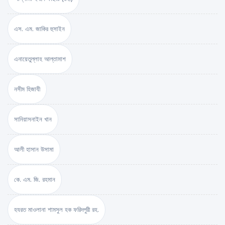
এস. এম. জাকির হুসাইন
এনায়েতুল্লাহ আল্‌তামাশ
নসীম হিজাযী
সানিয়াসনাইন খান
আলী হাসান উসামা
কে. এম. জি. রহমান
হযরত মাওলানা শামসুল হক ফরিদপুরী রহ.