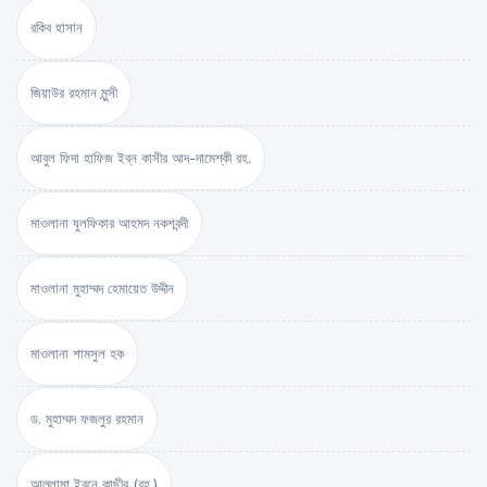
রকিব হাসান
জিয়াউর রহমান মুন্সী
আবুল ফিদা হাফিজ ইব্‌ন কাসীর আদ-দামেশ্‌কী রহ.
মাওলানা যুলফিকার আহমদ নকশবন্দী
মাওলানা মুহাম্মদ হেমায়েত উদ্দীন
মাওলানা শামসুল হক
ড. মুহাম্মদ ফজলুর রহমান
আল্লামা ইবনে কাছীর (রহ.)