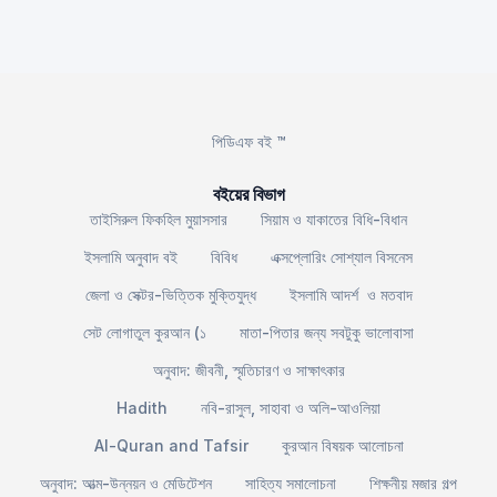
পিডিএফ বই ™
বইয়ের বিভাগ
তাইসিরুল ফিকহিল মুয়াসসার
সিয়াম ও যাকাতের বিধি-বিধান
ইসলামি অনুবাদ বই
বিবিধ
এক্সপ্লোরিং সোশ্যাল বিসনেস
জেলা ও সেক্টর-ভিত্তিক মুক্তিযুদ্ধ
ইসলামি আদর্শ ও মতবাদ
সেট লোগাতুল কুরআন (১
মাতা-পিতার জন্য সবটুকু ভালোবাসা
অনুবাদ: জীবনী, স্মৃতিচারণ ও সাক্ষাৎকার
Hadith
নবি-রাসুল, সাহাবা ও অলি-আওলিয়া
Al-Quran and Tafsir
কুরআন বিষয়ক আলোচনা
অনুবাদ: আত্ম-উন্নয়ন ও মেডিটেশন
সাহিত্য সমালোচনা
শিক্ষনীয় মজার গল্প