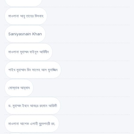
মাওলানা আবু তাহের মিসবাহ
Saniyasnain Khan
মাওলানা মুহাম্মদ যাইনুল আবিদীন
শাইখ মুহাম্মাদ বিন সালেহ আল মুনাজ্জিদ
মোস্তাক আহ্‌মাদ
ড. মুহাম্মদ ইবনে আবদুর রহমান আরিফী
মাওলানা আশেক এলাহী বুলন্দশহরী রহ.