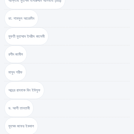
আল্লামা মুহাম্মদ নাসীরুদ্দীন আলবানী (রহঃ)
ডা. শামসুল আরেফীন
মুফতী মুহাম্মাদ ইদরীস কাসেমী
রশীদ জামীল
মাসুদ শরীফ
আব্দুর রাযযাক বিন ইউসুফ
ড. আলী তানতাবী
মুহম্মদ জাফর ইকবাল