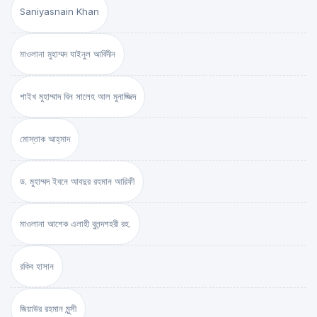
Saniyasnain Khan
মাওলানা মুহাম্মদ যাইনুল আবিদীন
শাইখ মুহাম্মাদ বিন সালেহ আল মুনাজ্জিদ
মোস্তাক আহ্‌মাদ
ড. মুহাম্মদ ইবনে আবদুর রহমান আরিফী
মাওলানা আশেক এলাহী বুলন্দশহরী রহ.
রকিব হাসান
জিয়াউর রহমান মুন্সী