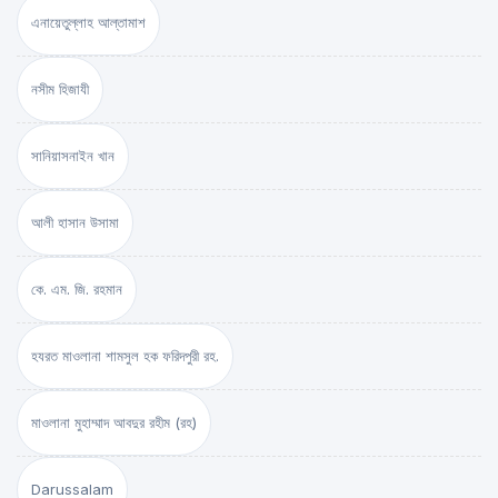
এনায়েতুল্লাহ আল্‌তামাশ
নসীম হিজাযী
সানিয়াসনাইন খান
আলী হাসান উসামা
কে. এম. জি. রহমান
হযরত মাওলানা শামসুল হক ফরিদপুরী রহ.
মাওলানা মুহাম্মাদ আবদুর রহীম (রহ)
Darussalam