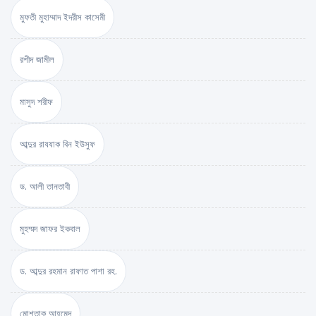
মুফতী মুহাম্মাদ ইদরীস কাসেমী
রশীদ জামীল
মাসুদ শরীফ
আব্দুর রাযযাক বিন ইউসুফ
ড. আলী তানতাবী
মুহম্মদ জাফর ইকবাল
ড. আব্দুর রহমান রাফাত পাশা রহ.
মোশতাক আহমেদ