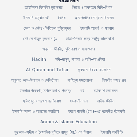
বইয়ের বিভাগ
তাইসিরুল ফিকহিল মুয়াসসার
সিয়াম ও যাকাতের বিধি-বিধান
ইসলামি অনুবাদ বই
বিবিধ
এক্সপ্লোরিং সোশ্যাল বিসনেস
জেলা ও সেক্টর-ভিত্তিক মুক্তিযুদ্ধ
ইসলামি আদর্শ ও মতবাদ
সেট লোগাতুল কুরআন (১
মাতা-পিতার জন্য সবটুকু ভালোবাসা
অনুবাদ: জীবনী, স্মৃতিচারণ ও সাক্ষাৎকার
Hadith
নবি-রাসুল, সাহাবা ও অলি-আওলিয়া
Al-Quran and Tafsir
কুরআন বিষয়ক আলোচনা
অনুবাদ: আত্ম-উন্নয়ন ও মেডিটেশন
সাহিত্য সমালোচনা
শিক্ষনীয় মজার গল্প
ইসলামি গবেষণা, সমালোচনা ও প্রবন্ধ
বই
মহাকাশে মহামিলন
মুক্তিযুদ্ধে প্রথম প্রতিরোধ
সমকালীন গল্প
লাইফ স্টাইল
ইসলামি আমল ও আমলের সহায়িকা
হযরহ থানভী (রহ.)-এর পছন্দনীয় ঘটনাবলী
Arabic & Islamic Education
কুরআন-হাদীস ও বৈজ্ঞানিক দৃষ্টিতে রাসূল (সা.) এর মিরাজ
ইসলামি অর্থনীতি