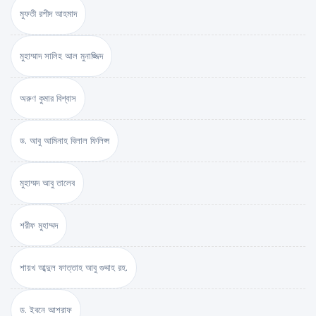
মুফতী রশীদ আহমাদ
মুহাম্মাদ সালিহ আল মুনাজ্জিদ
অরুণ কুমার বিশ্বাস
ড. আবু আমিনাহ বিলাল ফিলিপ্স
মুহাম্মদ আবু তালেব
শরীফ মুহাম্মদ
শায়খ আব্দুল ফাত্তাহ আবু গুদ্দাহ রহ.
ড. ইবনে আশরাফ