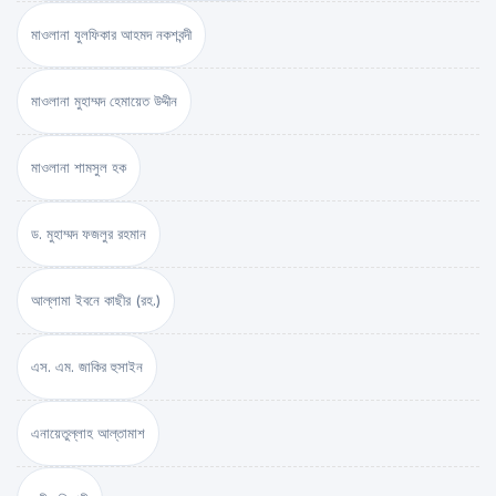
মাওলানা যুলফিকার আহমদ নকশবন্দী
মাওলানা মুহাম্মদ হেমায়েত উদ্দীন
মাওলানা শামসুল হক
ড. মুহাম্মদ ফজলুর রহমান
আল্লামা ইবনে কাছীর (রহ.)
এস. এম. জাকির হুসাইন
এনায়েতুল্লাহ আল্‌তামাশ