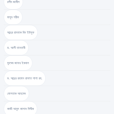
রশীদ জামীল
মাসুদ শরীফ
আব্দুর রাযযাক বিন ইউসুফ
ড. আলী তানতাবী
মুহম্মদ জাফর ইকবাল
ড. আব্দুর রহমান রাফাত পাশা রহ.
মোশতাক আহমেদ
কাজী আবুল কালাম সিদ্দীক