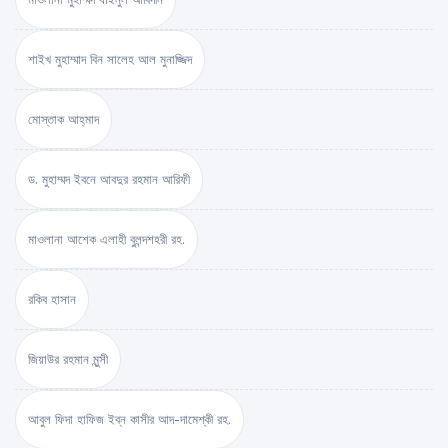
শাইখ মুহাম্মাদ বিন সালেহ আল মুনাজ্জিদ
মোস্তাক আহ্‌মাদ
ড. মুহাম্মদ ইবনে আবদুর রহমান আরিফী
মাওলানা আশেক এলাহী বুলন্দশহরী রহ.
রকিব হাসান
জিয়াউর রহমান মুন্সী
আবুল ফিদা হাফিজ ইব্‌ন কাসীর আদ-দামেশ্‌কী রহ.