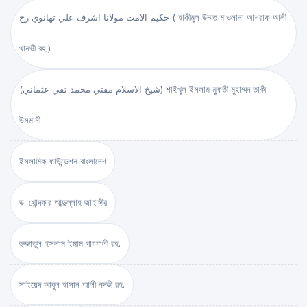
حكيم الامت مولانا اشرف علي تهانوي رح ( হাকীমুল উম্মত মাওলানা আশরাফ আলী
থানভী রহ.)
(شيخ الاسلام مفتي محمد تقي عثماني) শাইখুল ইসলাম মুফতী মুহাম্মদ তাকী
উসমানী
ইসলামিক ফাউন্ডেশন বাংলাদেশ
ড. খোন্দকার আব্দুল্লাহ জাহাঙ্গীর
হুজ্জাতুল ইসলাম ইমাম গাযযালী রহ.
সাইয়েদ আবুল হাসান আলী নদভী রহ.