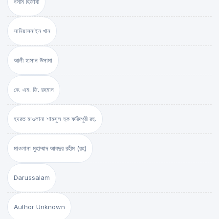
নসীম হিজাযী
সানিয়াসনাইন খান
আলী হাসান উসামা
কে. এম. জি. রহমান
হযরত মাওলানা শামসুল হক ফরিদপুরী রহ.
মাওলানা মুহাম্মাদ আবদুর রহীম (রহ)
Darussalam
Author Unknown