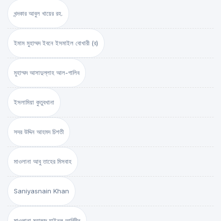
খন্দকার আবুল খায়ের রহ.
ইমাম মুহাম্মদ ইবনে ইসমাইল বোখারী (র)
মুহাম্মদ আসাদুল্লাহ আল-গালিব
ইসলামিয়া কুতুবখানা
সদর উদ্দিন আহমদ চিশতী
মাওলানা আবু তাহের মিসবাহ
Saniyasnain Khan
মাওলানা মুহাম্মদ যাইনুল আবিদীন