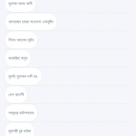
মুহাম্মদ আদম আলী
আলহাজ্ব হযরত মাওলানা এমামুদ্দীন
শিহাব আহমেদ তুহিন
জাকারিয়া মাসুদ
মুফতি মুহাম্মাদ শফী রহ.
ডেল কার্নেগী
শরৎচন্দ্র চট্টোপাধ্যায়
মুহাম্মদী বুক হাউজ