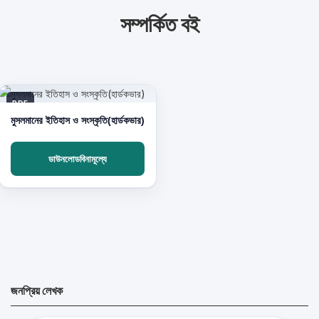
সম্পর্কিত বই
PDF
মুসলমানের ইতিহাস ও সংস্কৃতি(হার্ডকভার)
ডাউনলোডবিনামূল্যে
জনপ্রিয় লেখক