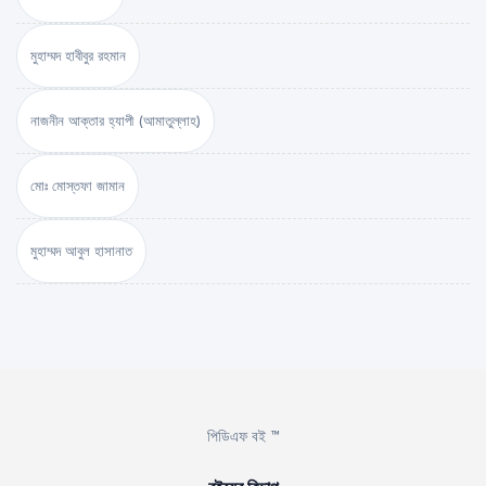
মুহাম্মদ হাবীবুর রহমান
নাজনীন আক্তার হ্যাপী (আমাতুল্লাহ)
মোঃ মোস্তফা জামান
মুহাম্মদ আবুল হাসানাত
পিডিএফ বই ™