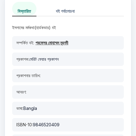
বিস্তারিত
বই পর্যালোচনা
ইসলামের মর্মকথা(হার্ডকভার) বই
সম্পর্কিত বই:
প্রফেসর মোহাম্মদ নূরনবী
প্রকাশক:
মেরিট ফেয়ার প্রকাশন
প্রকাশনার তারিখ:
আবরণ:
ভাষা:
Bangla
ISBN-10:
9846520409