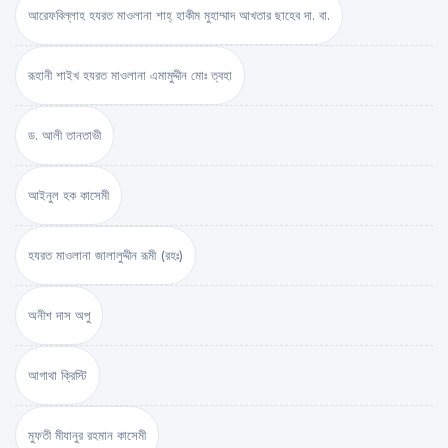
আরেফবিল্লাহ হযরত মাওলানা শাহ্ হাকীম মুহাম্মাদ আখতার ছাহেব দা. বা.
রূহানী শাইখ হযরত মাওলানা এমামুদ্দীন মোঃ ত্বহা
ড. আলী তানতাভী
আইনুল হক কাসেমী
হযরত মাওলানা জালালুদ্দীন রূমী (রহঃ)
অনীশ দাস অপু
আগাথা ক্রিস্টি
মুফতী মীযানুর রহমান কাসেমী