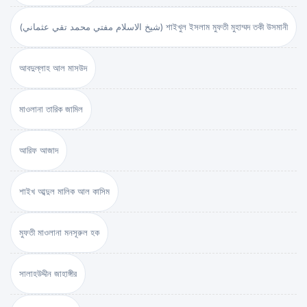
(شيخ الاسلام مفتي محمد تقي عثماني) শাইখুল ইসলাম মুফতী মুহাম্মদ তকী উসমানী
আবদুল্লাহ আল মাসউদ
মাওলানা তারিক জামিল
আরিফ আজাদ
শাইখ আব্দুল মালিক আল কাসিম
মুফতী মাওলানা মনসূরুল হক
সালাহউদ্দীন জাহাঙ্গীর