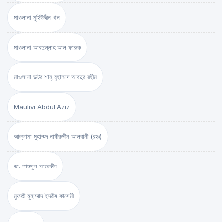
মাওলানা মুহিউদ্দীন খান
মাওলানা আবদুল্লাহ আল ফারূক
মাওলানা ডক্টর শাহ্‌ মুহাম্মাদ আবদুর রহীম
Maulivi Abdul Aziz
আল্লামা মুহাম্মদ নাসীরুদ্দীন আলবানী (রহঃ)
ডা. শামসুল আরেফীন
মুফতী মুহাম্মাদ ইদরীস কাসেমী