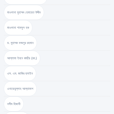
মাওলানা মুহাম্মদ হেমায়েত উদ্দীন
মাওলানা শামসুল হক
ড. মুহাম্মদ ফজলুর রহমান
আল্লামা ইবনে কাছীর (রহ.)
এস. এম. জাকির হুসাইন
এনায়েতুল্লাহ আল্‌তামাশ
নসীম হিজাযী