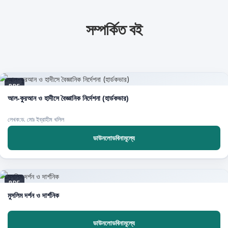
সম্পর্কিত বই
PDF
আল-কুরআন ও হাদীসে বৈজ্ঞানিক নির্দেশনা (হার্ডকভার)
লেখক:ড. মোঃ ইব্রাহীম খলিল
ডাউনলোডবিনামূল্যে
PDF
মুসলিম দর্শন ও দার্শনিক
ডাউনলোডবিনামূল্যে