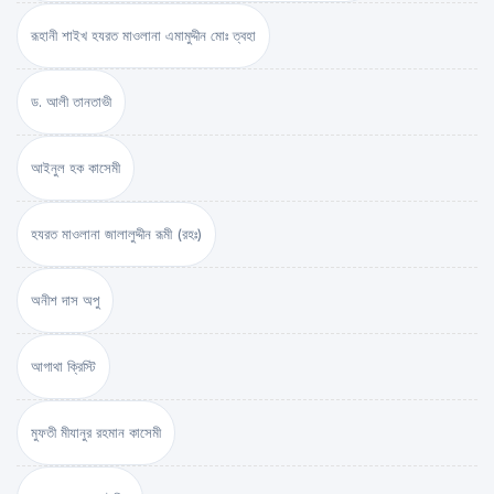
রূহানী শাইখ হযরত মাওলানা এমামুদ্দীন মোঃ ত্বহা
ড. আলী তানতাভী
আইনুল হক কাসেমী
হযরত মাওলানা জালালুদ্দীন রূমী (রহঃ)
অনীশ দাস অপু
আগাথা ক্রিস্টি
মুফতী মীযানুর রহমান কাসেমী