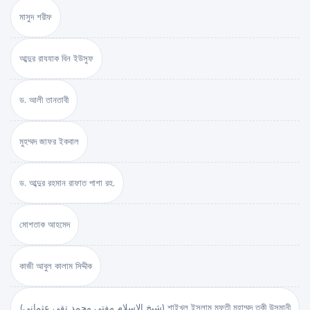
মাসুদ শরীফ
আব্দুর রাযযাক বিন ইউসুফ
ড. আলী তানতাবী
মুহম্মদ জাফর ইকবাল
ড. আব্দুর রহমান রাফাত পাশা রহ.
মোশতাক আহমেদ
কাজী আবুল কালাম সিদ্দীক
(شيخ الاسلام مفتي محمد تقي عثماني) শাইখুল ইসলাম মুফতী মুহাম্মদ তকী উসমানী