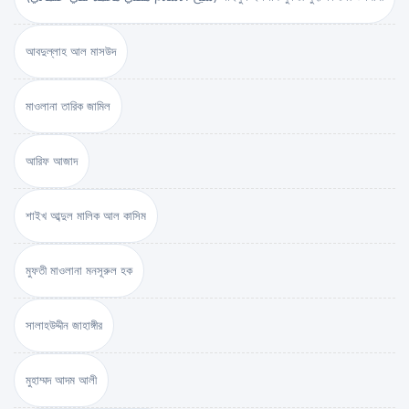
আবদুল্লাহ আল মাসউদ
মাওলানা তারিক জামিল
আরিফ আজাদ
শাইখ আব্দুল মালিক আল কাসিম
মুফতী মাওলানা মনসূরুল হক
সালাহউদ্দীন জাহাঙ্গীর
মুহাম্মদ আদম আলী