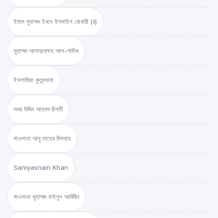
ইমাম মুহাম্মদ ইবনে ইসমাইল বোখারী (র)
মুহাম্মদ আসাদুল্লাহ আল-গালিব
ইসলামিয়া কুতুবখানা
সদর উদ্দিন আহমদ চিশতী
মাওলানা আবু তাহের মিসবাহ
Saniyasnain Khan
মাওলানা মুহাম্মদ যাইনুল আবিদীন