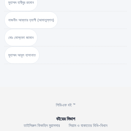
মুহাম্মদ হাবীবুর রহমান
নাজনীন আক্তার হ্যাপী (আমাতুল্লাহ)
মোঃ মোস্তফা জামান
মুহাম্মদ আবুল হাসানাত
পিডিএফ বই ™
বইয়ের বিভাগ
তাইসিরুল ফিকহিল মুয়াসসার
সিয়াম ও যাকাতের বিধি-বিধান