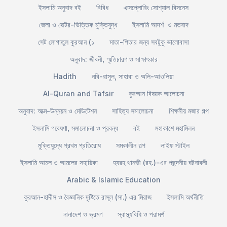
ইসলামি অনুবাদ বই
বিবিধ
এক্সপ্লোরিং সোশ্যাল বিসনেস
জেলা ও সেক্টর-ভিত্তিক মুক্তিযুদ্ধ
ইসলামি আদর্শ ও মতবাদ
সেট লোগাতুল কুরআন (১
মাতা-পিতার জন্য সবটুকু ভালোবাসা
অনুবাদ: জীবনী, স্মৃতিচারণ ও সাক্ষাৎকার
Hadith
নবি-রাসুল, সাহাবা ও অলি-আওলিয়া
Al-Quran and Tafsir
কুরআন বিষয়ক আলোচনা
অনুবাদ: আত্ম-উন্নয়ন ও মেডিটেশন
সাহিত্য সমালোচনা
শিক্ষনীয় মজার গল্প
ইসলামি গবেষণা, সমালোচনা ও প্রবন্ধ
বই
মহাকাশে মহামিলন
মুক্তিযুদ্ধে প্রথম প্রতিরোধ
সমকালীন গল্প
লাইফ স্টাইল
ইসলামি আমল ও আমলের সহায়িকা
হযরহ থানভী (রহ.)-এর পছন্দনীয় ঘটনাবলী
Arabic & Islamic Education
কুরআন-হাদীস ও বৈজ্ঞানিক দৃষ্টিতে রাসূল (সা.) এর মিরাজ
ইসলামি অর্থনীতি
নানাদেশ ও ভ্রমণ
স্বাস্থ্যবিধি ও পরামর্শ