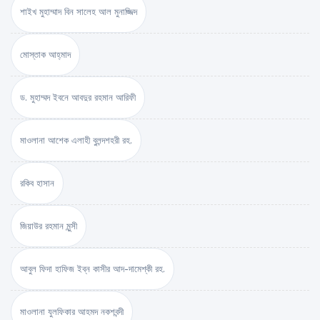
শাইখ মুহাম্মাদ বিন সালেহ আল মুনাজ্জিদ
মোস্তাক আহ্‌মাদ
ড. মুহাম্মদ ইবনে আবদুর রহমান আরিফী
মাওলানা আশেক এলাহী বুলন্দশহরী রহ.
রকিব হাসান
জিয়াউর রহমান মুন্সী
আবুল ফিদা হাফিজ ইব্‌ন কাসীর আদ-দামেশ্‌কী রহ.
মাওলানা যুলফিকার আহমদ নকশবন্দী