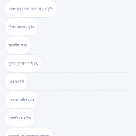
আলহাজ্ব হযরত মাওলানা এমামুদ্দীন
শিহাব আহমেদ তুহিন
জাকারিয়া মাসুদ
মুফতি মুহাম্মাদ শফী রহ.
ডেল কার্নেগী
শরৎচন্দ্র চট্টোপাধ্যায়
মুহাম্মদী বুক হাউজ