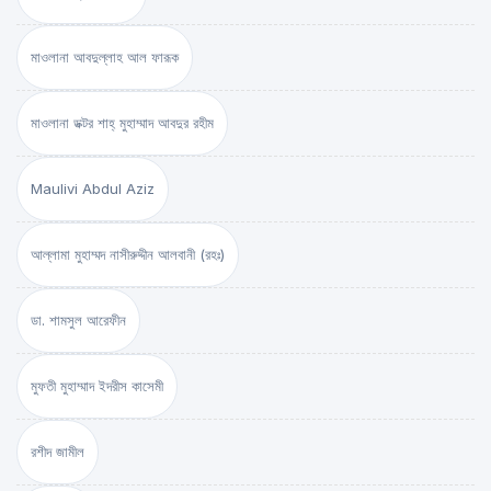
মাওলানা আবদুল্লাহ আল ফারূক
মাওলানা ডক্টর শাহ্‌ মুহাম্মাদ আবদুর রহীম
Maulivi Abdul Aziz
আল্লামা মুহাম্মদ নাসীরুদ্দীন আলবানী (রহঃ)
ডা. শামসুল আরেফীন
মুফতী মুহাম্মাদ ইদরীস কাসেমী
রশীদ জামীল