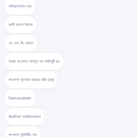
সানিয়াসনাইন খান
আলী হাসান উসামা
কে. এম. জি. রহমান
হযরত মাওলানা শামসুল হক ফরিদপুরী রহ.
মাওলানা মুহাম্মাদ আবদুর রহীম (রহ)
Darussalam
Author Unknown
মাওলানা মুহিউদ্দীন খান