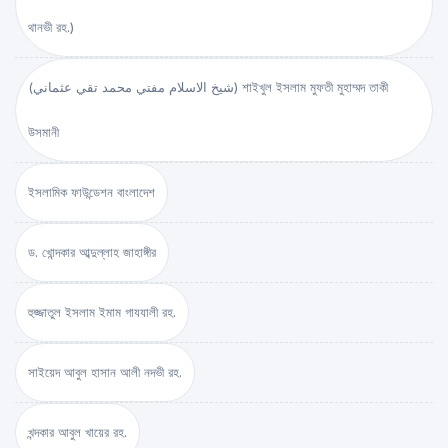
থানভী রহ.)
(شيخ الاسلام مفتي محمد تقي عثماني) শাইখুল ইসলাম মুফতী মুহাম্মদ তাকী
উসমানী
ইসলামিক ফাউন্ডেশন বাংলাদেশ
ড. খোন্দকার আব্দুল্লাহ জাহাঙ্গীর
হুজ্জাতুল ইসলাম ইমাম গাযযালী রহ.
সাইয়েদ আবুল হাসান আলী নদভী রহ.
খন্দকার আবুল খায়ের রহ.