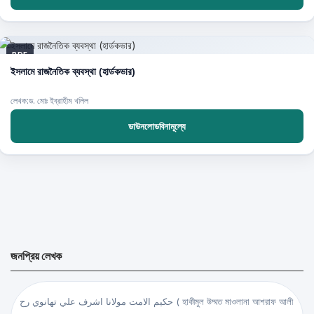
PDF
ইসলামে রাজনৈতিক ব্যবস্থা (হার্ডকভার)
লেখক:ড. মোঃ ইব্রাহীম খলিল
ডাউনলোডবিনামূল্যে
জনপ্রিয় লেখক
حكيم الامت مولانا اشرف علي تهانوي رح ( হাকীমুল উম্মত মাওলানা আশরাফ আলী