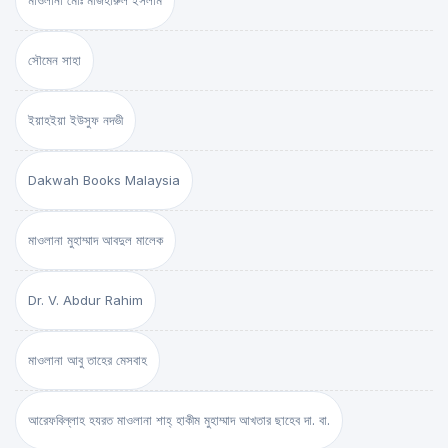
মাওলানা মোঃ মাজহারুল ইসলাম
সৌমেন সাহা
ইয়াহইয়া ইউসুফ নদভী
Dakwah Books Malaysia
মাওলানা মুহাম্মাদ আবদুল মালেক
Dr. V. Abdur Rahim
মাওলানা আবু তাহের মেসবাহ
আরেফবিল্লাহ হযরত মাওলানা শাহ্ হাকীম মুহাম্মাদ আখতার ছাহেব দা. বা.