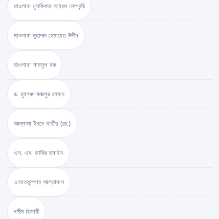
মাওলানা যুলফিকার আহমদ নকশবন্দী
মাওলানা মুহাম্মদ হেমায়েত উদ্দীন
মাওলানা শামসুল হক
ড. মুহাম্মদ ফজলুর রহমান
আল্লামা ইবনে কাছীর (রহ.)
এস. এম. জাকির হুসাইন
এনায়েতুল্লাহ আল্‌তামাশ
নসীম হিজাযী