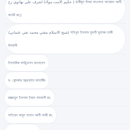
حكيم الامت مولانا اشرف علي تهانوي رح ( হাকীমুল উম্মত মাওলানা আশরাফ আলী
থানভী রহ.)
(شيخ الاسلام مفتي محمد تقي عثماني) শাইখুল ইসলাম মুফতী মুহাম্মদ তাকী
উসমানী
ইসলামিক ফাউন্ডেশন বাংলাদেশ
ড. খোন্দকার আব্দুল্লাহ জাহাঙ্গীর
হুজ্জাতুল ইসলাম ইমাম গাযযালী রহ.
সাইয়েদ আবুল হাসান আলী নদভী রহ.