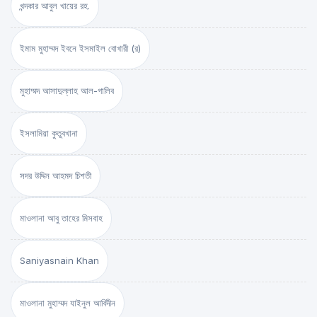
খন্দকার আবুল খায়ের রহ.
ইমাম মুহাম্মদ ইবনে ইসমাইল বোখারী (র)
মুহাম্মদ আসাদুল্লাহ আল-গালিব
ইসলামিয়া কুতুবখানা
সদর উদ্দিন আহমদ চিশতী
মাওলানা আবু তাহের মিসবাহ
Saniyasnain Khan
মাওলানা মুহাম্মদ যাইনুল আবিদীন