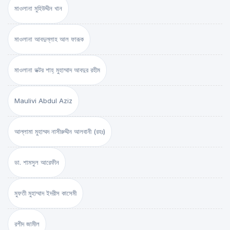
মাওলানা মুহিউদ্দীন খান
মাওলানা আবদুল্লাহ আল ফারূক
মাওলানা ডক্টর শাহ্‌ মুহাম্মাদ আবদুর রহীম
Maulivi Abdul Aziz
আল্লামা মুহাম্মদ নাসীরুদ্দীন আলবানী (রহঃ)
ডা. শামসুল আরেফীন
মুফতী মুহাম্মাদ ইদরীস কাসেমী
রশীদ জামীল