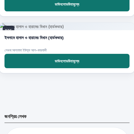
ডাউনলোডবিনামূল্যে
PDF
ইসলামে হালাল ও হারামের বিধান (হার্ডকভার)
লেখক:আল্লামা ইউসূফ আল-কারযাভী
ডাউনলোডবিনামূল্যে
জনপ্রিয় লেখক