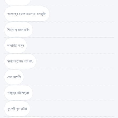
আলহাজ্ব হযরত মাওলানা এমামুদ্দীন
শিহাব আহমেদ তুহিন
জাকারিয়া মাসুদ
মুফতি মুহাম্মাদ শফী রহ.
ডেল কার্নেগী
শরৎচন্দ্র চট্টোপাধ্যায়
মুহাম্মদী বুক হাউজ