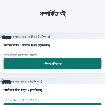
সম্পর্কিত বই
PDF
ইসলামে হালাল ও হারামের বিধান (হার্ডকভার)
লেখক:আল্লামা ইউসূফ আল-কারযাভী
ডাউনলোডবিনামূল্যে
PDF
সাহাবীদের জীবন চিত্র ২ (হার্ডকভার)
লেখক:ড. আব্দুর রহমান রাফাত পাশা রহ.