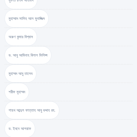
মুফতী রশীদ আহমাদ
মুহাম্মাদ সালিহ আল মুনাজ্জিদ
অরুণ কুমার বিশ্বাস
ড. আবু আমিনাহ বিলাল ফিলিপ্স
মুহাম্মদ আবু তালেব
শরীফ মুহাম্মদ
শায়খ আব্দুল ফাত্তাহ আবু গুদ্দাহ রহ.
ড. ইবনে আশরাফ