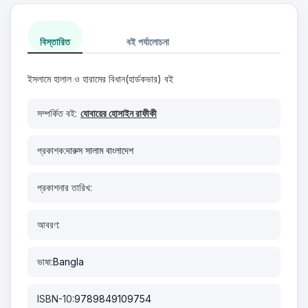
বিস্তারিত
বই পর্যালোচনা
ইসলামে হালাল ও হারামের বিধান(হার্ডকভার) বই
সম্পর্কিত বই:
যোবায়ের হোসাইন রাফীকী
প্রকাশক:
দারুস সালাম বাংলাদেশ
প্রকাশনার তারিখ:
আবরণ:
ভাষা:
Bangla
ISBN-10:
9789849109754