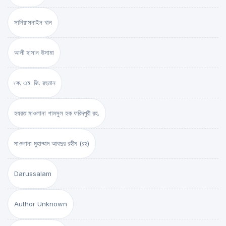
সানিয়াসনাইন খান
আলী হাসান উসামা
কে. এম. জি. রহমান
হযরত মাওলানা শামসুল হক ফরিদপুরী রহ.
মাওলানা মুহাম্মাদ আবদুর রহীম (রহ)
Darussalam
Author Unknown