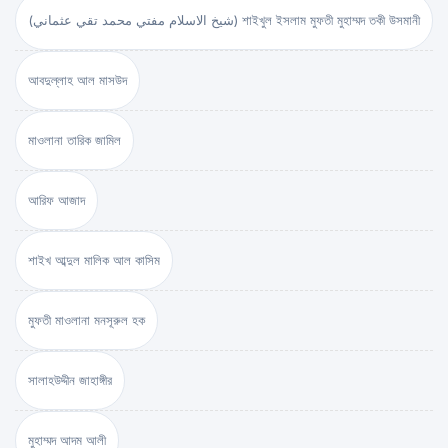
(شيخ الاسلام مفتي محمد تقي عثماني) শাইখুল ইসলাম মুফতী মুহাম্মদ তকী উসমানী
আবদুল্লাহ আল মাসউদ
মাওলানা তারিক জামিল
আরিফ আজাদ
শাইখ আব্দুল মালিক আল কাসিম
মুফতী মাওলানা মনসূরুল হক
সালাহউদ্দীন জাহাঙ্গীর
মুহাম্মদ আদম আলী