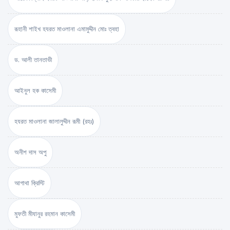
রূহানী শাইখ হযরত মাওলানা এমামুদ্দীন মোঃ ত্বহা
ড. আলী তানতাভী
আইনুল হক কাসেমী
হযরত মাওলানা জালালুদ্দীন রূমী (রহঃ)
অনীশ দাস অপু
আগাথা ক্রিস্টি
মুফতী মীযানুর রহমান কাসেমী