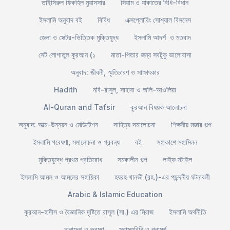
তাইসিরুল ফিকহিল মুয়াসসার
সিয়াম ও যাকাতের বিধি-বিধান
ইসলামি অনুবাদ বই
বিবিধ
এক্সপ্লোরিং সোশ্যাল বিসনেস
জেলা ও সেক্টর-ভিত্তিক মুক্তিযুদ্ধ
ইসলামি আদর্শ ও মতবাদ
সেট লোগাতুল কুরআন (১
মাতা-পিতার জন্য সবটুকু ভালোবাসা
অনুবাদ: জীবনী, স্মৃতিচারণ ও সাক্ষাৎকার
Hadith
নবি-রাসুল, সাহাবা ও অলি-আওলিয়া
Al-Quran and Tafsir
কুরআন বিষয়ক আলোচনা
অনুবাদ: আত্ম-উন্নয়ন ও মেডিটেশন
সাহিত্য সমালোচনা
শিক্ষনীয় মজার গল্প
ইসলামি গবেষণা, সমালোচনা ও প্রবন্ধ
বই
মহাকাশে মহামিলন
মুক্তিযুদ্ধে প্রথম প্রতিরোধ
সমকালীন গল্প
লাইফ স্টাইল
ইসলামি আমল ও আমলের সহায়িকা
হযরহ থানভী (রহ.)-এর পছন্দনীয় ঘটনাবলী
Arabic & Islamic Education
কুরআন-হাদীস ও বৈজ্ঞানিক দৃষ্টিতে রাসূল (সা.) এর মিরাজ
ইসলামি অর্থনীতি
নানাদেশ ও ভ্রমণ
স্বাস্থ্যবিধি ও পরামর্শ