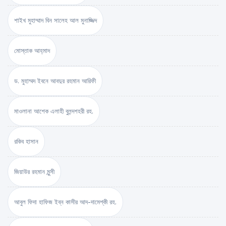
শাইখ মুহাম্মাদ বিন সালেহ আল মুনাজ্জিদ
মোস্তাক আহ্‌মাদ
ড. মুহাম্মদ ইবনে আবদুর রহমান আরিফী
মাওলানা আশেক এলাহী বুলন্দশহরী রহ.
রকিব হাসান
জিয়াউর রহমান মুন্সী
আবুল ফিদা হাফিজ ইব্‌ন কাসীর আদ-দামেশ্‌কী রহ.