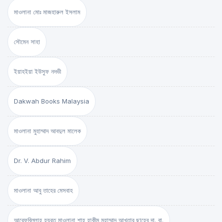
মাওলানা মোঃ মাজহারুল ইসলাম
সৌমেন সাহা
ইয়াহইয়া ইউসুফ নদভী
Dakwah Books Malaysia
মাওলানা মুহাম্মাদ আবদুল মালেক
Dr. V. Abdur Rahim
মাওলানা আবু তাহের মেসবাহ
আরেফবিল্লাহ হযরত মাওলানা শাহ্ হাকীম মুহাম্মাদ আখতার ছাহেব দা. বা.