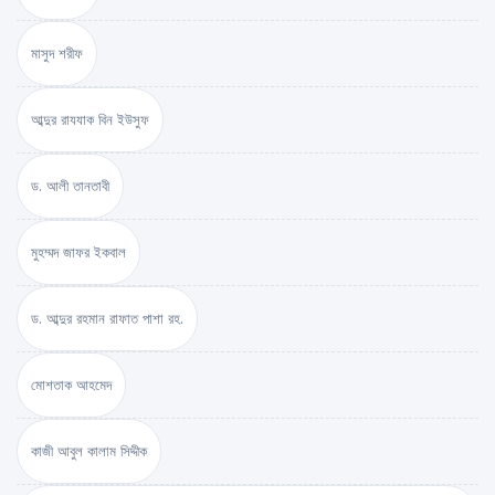
মাসুদ শরীফ
আব্দুর রাযযাক বিন ইউসুফ
ড. আলী তানতাবী
মুহম্মদ জাফর ইকবাল
ড. আব্দুর রহমান রাফাত পাশা রহ.
মোশতাক আহমেদ
কাজী আবুল কালাম সিদ্দীক