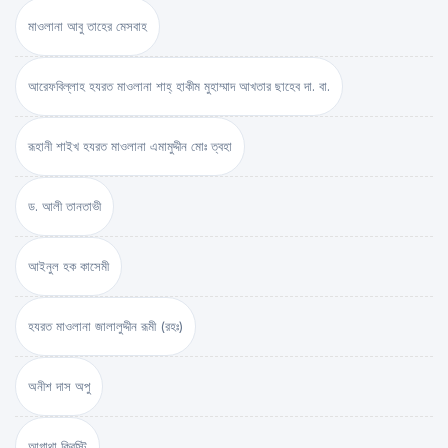
মাওলানা আবু তাহের মেসবাহ
আরেফবিল্লাহ হযরত মাওলানা শাহ্ হাকীম মুহাম্মাদ আখতার ছাহেব দা. বা.
রূহানী শাইখ হযরত মাওলানা এমামুদ্দীন মোঃ ত্বহা
ড. আলী তানতাভী
আইনুল হক কাসেমী
হযরত মাওলানা জালালুদ্দীন রূমী (রহঃ)
অনীশ দাস অপু
আগাথা ক্রিস্টি