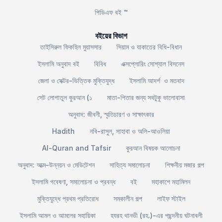
পিডিএফ বই ™
বইয়ের বিভাগ
তাইসিরুল ফিকহিল মুয়াসসার
সিয়াম ও যাকাতের বিধি-বিধান
ইসলামি অনুবাদ বই
বিবিধ
এক্সপ্লোরিং সোশ্যাল বিসনেস
জেলা ও সেক্টর-ভিত্তিক মুক্তিযুদ্ধ
ইসলামি আদর্শ ও মতবাদ
সেট লোগাতুল কুরআন (১
মাতা-পিতার জন্য সবটুকু ভালোবাসা
অনুবাদ: জীবনী, স্মৃতিচারণ ও সাক্ষাৎকার
Hadith
নবি-রাসুল, সাহাবা ও অলি-আওলিয়া
Al-Quran and Tafsir
কুরআন বিষয়ক আলোচনা
অনুবাদ: আত্ম-উন্নয়ন ও মেডিটেশন
সাহিত্য সমালোচনা
শিক্ষনীয় মজার গল্প
ইসলামি গবেষণা, সমালোচনা ও প্রবন্ধ
বই
মহাকাশে মহামিলন
মুক্তিযুদ্ধে প্রথম প্রতিরোধ
সমকালীন গল্প
লাইফ স্টাইল
ইসলামি আমল ও আমলের সহায়িকা
হযরহ থানভী (রহ.)-এর পছন্দনীয় ঘটনাবলী