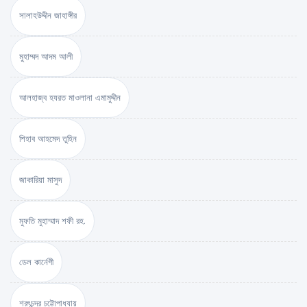
সালাহউদ্দীন জাহাঙ্গীর
মুহাম্মদ আদম আলী
আলহাজ্ব হযরত মাওলানা এমামুদ্দীন
শিহাব আহমেদ তুহিন
জাকারিয়া মাসুদ
মুফতি মুহাম্মাদ শফী রহ.
ডেল কার্নেগী
শরৎচন্দ্র চট্টোপাধ্যায়