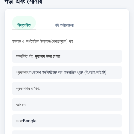
পড়া এবং শোনার
বিস্তারিত
বই পর্যালোচনা
ইসলাম ও অর্থনৈতিক উন্নয়ন(পেপারব্যাক) বই
সম্পর্কিত বই:
মুহাম্মাদ উমর চাপরা
প্রকাশক:
বাংলাদেশ ইনস্টিটিউট অব ইসলামিক থ্যট (বি.আই.আই.টি)
প্রকাশনার তারিখ:
আবরণ:
ভাষা:
Bangla