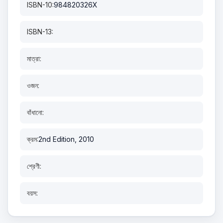
ISBN-10:
984820326X
ISBN-13:
মাত্রা:
ওজন:
বাঁধানো:
ক্রম:
2nd Edition, 2010
শ্রেণী:
বয়স: