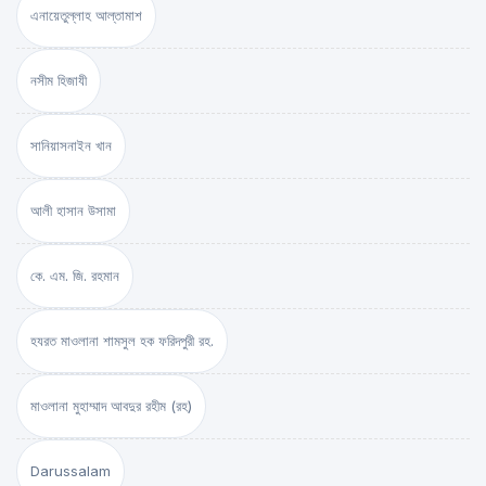
এনায়েতুল্লাহ আল্‌তামাশ
নসীম হিজাযী
সানিয়াসনাইন খান
আলী হাসান উসামা
কে. এম. জি. রহমান
হযরত মাওলানা শামসুল হক ফরিদপুরী রহ.
মাওলানা মুহাম্মাদ আবদুর রহীম (রহ)
Darussalam