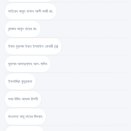
সাইয়েদ আবুল হাসান আলী নদভী রহ.
খন্দকার আবুল খায়ের রহ.
ইমাম মুহাম্মদ ইবনে ইসমাইল বোখারী (র)
মুহাম্মদ আসাদুল্লাহ আল-গালিব
ইসলামিয়া কুতুবখানা
সদর উদ্দিন আহমদ চিশতী
মাওলানা আবু তাহের মিসবাহ