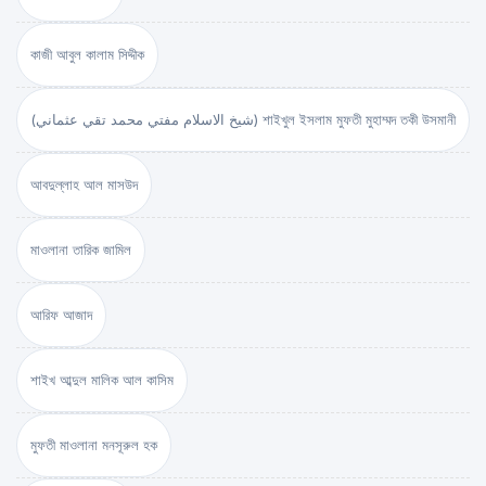
কাজী আবুল কালাম সিদ্দীক
(شيخ الاسلام مفتي محمد تقي عثماني) শাইখুল ইসলাম মুফতী মুহাম্মদ তকী উসমানী
আবদুল্লাহ আল মাসউদ
মাওলানা তারিক জামিল
আরিফ আজাদ
শাইখ আব্দুল মালিক আল কাসিম
মুফতী মাওলানা মনসূরুল হক