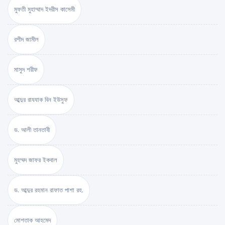
মুফতী মুহাম্মাদ ইদরীস কাসেমী
রশীদ জামীল
মাসুদ শরীফ
আব্দুর রাযযাক বিন ইউসুফ
ড. আলী তানতাবী
মুহম্মদ জাফর ইকবাল
ড. আব্দুর রহমান রাফাত পাশা রহ.
মোশতাক আহমেদ