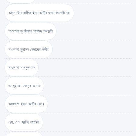
আবুল ফিদা হাফিজ ইব্‌ন কাসীর আদ-দামেশ্‌কী রহ.
মাওলানা যুলফিকার আহমদ নকশবন্দী
মাওলানা মুহাম্মদ হেমায়েত উদ্দীন
মাওলানা শামসুল হক
ড. মুহাম্মদ ফজলুর রহমান
আল্লামা ইবনে কাছীর (রহ.)
এস. এম. জাকির হুসাইন