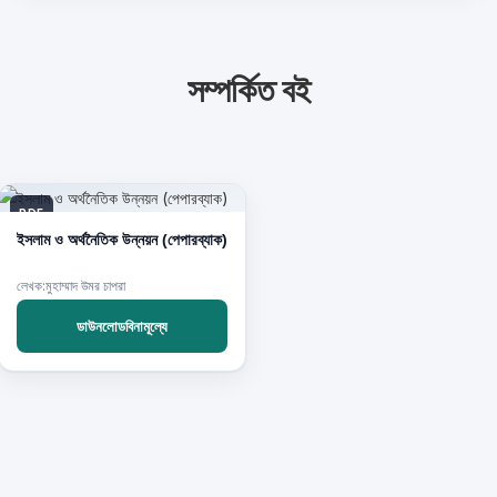
সম্পর্কিত বই
PDF
ইসলাম ও অর্থনৈতিক উন্নয়ন (পেপারব্যাক)
লেখক:মুহাম্মাদ উমর চাপরা
ডাউনলোডবিনামূল্যে