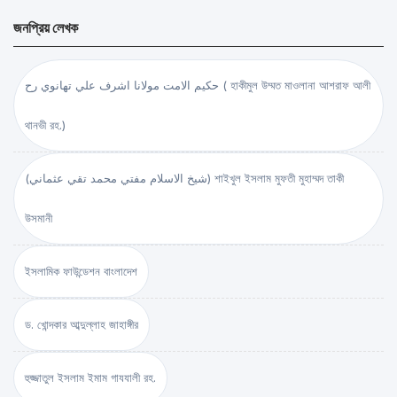
জনপ্রিয় লেখক
حكيم الامت مولانا اشرف علي تهانوي رح ( হাকীমুল উম্মত মাওলানা আশরাফ আলী
থানভী রহ.)
(شيخ الاسلام مفتي محمد تقي عثماني) শাইখুল ইসলাম মুফতী মুহাম্মদ তাকী
উসমানী
ইসলামিক ফাউন্ডেশন বাংলাদেশ
ড. খোন্দকার আব্দুল্লাহ জাহাঙ্গীর
হুজ্জাতুল ইসলাম ইমাম গাযযালী রহ.