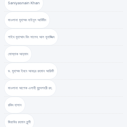
Saniyasnain Khan
মাওলানা মুহাম্মদ যাইনুল আবিদীন
শাইখ মুহাম্মাদ বিন সালেহ আল মুনাজ্জিদ
মোস্তাক আহ্‌মাদ
ড. মুহাম্মদ ইবনে আবদুর রহমান আরিফী
মাওলানা আশেক এলাহী বুলন্দশহরী রহ.
রকিব হাসান
জিয়াউর রহমান মুন্সী