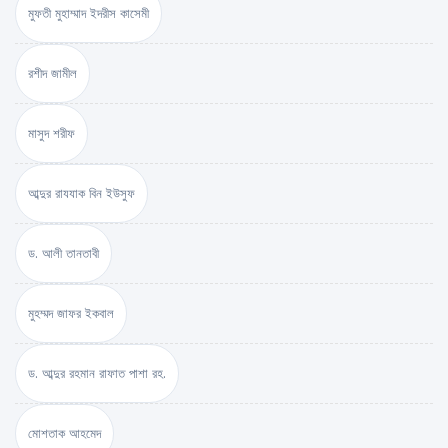
মুফতী মুহাম্মাদ ইদরীস কাসেমী
রশীদ জামীল
মাসুদ শরীফ
আব্দুর রাযযাক বিন ইউসুফ
ড. আলী তানতাবী
মুহম্মদ জাফর ইকবাল
ড. আব্দুর রহমান রাফাত পাশা রহ.
মোশতাক আহমেদ