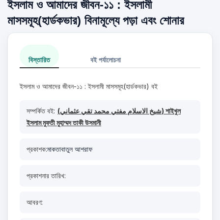
ইসলাম ও আমাদের জীবন-১১ : ইসলামী
মাসসমূহ(হার্ডকভার) বিনামূল্যে পড়া এবং শোনার
বিস্তারিত
বই পর্যালোচনা
ইসলাম ও আমাদের জীবন-১১ : ইসলামী মাসসমূহ(হার্ডকভার) বই
সম্পর্কিত বই:
(شيخ الاسلام مفتي محمد تقي عثماني) শাইখুল
ইসলাম মুফতী মুহাম্মদ তাকী উসমানী
প্রকাশক:
মাকতাবাতুল আশরাফ
প্রকাশনার তারিখ:
আবরণ: