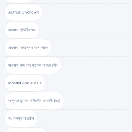
Author Unknown
মাওলানা মুহিউদ্দীন খান
মাওলানা আবদুল্লাহ আল ফারূক
মাওলানা ডক্টর শাহ্‌ মুহাম্মাদ আবদুর রহীম
Maulivi Abdul Aziz
আল্লামা মুহাম্মদ নাসীরুদ্দীন আলবানী (রহঃ)
ডা. শামসুল আরেফীন