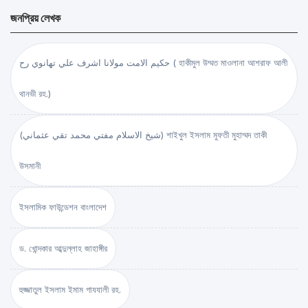
জনপ্রিয় লেখক
حكيم الامت مولانا اشرف علي تهانوي رح ( হাকীমুল উম্মত মাওলানা আশরাফ আলী
থানভী রহ.)
(شيخ الاسلام مفتي محمد تقي عثماني) শাইখুল ইসলাম মুফতী মুহাম্মদ তাকী
উসমানী
ইসলামিক ফাউন্ডেশন বাংলাদেশ
ড. খোন্দকার আব্দুল্লাহ জাহাঙ্গীর
হুজ্জাতুল ইসলাম ইমাম গাযযালী রহ.