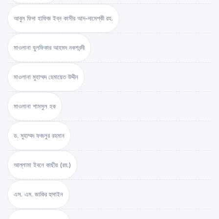
আবুল ফিদা হাফিজ ইব্‌ন কাসীর আদ-দামেশ্‌কী রহ.
মাওলানা যুলফিকার আহমদ নকশবন্দী
মাওলানা মুহাম্মদ হেমায়েত উদ্দীন
মাওলানা শামসুল হক
ড. মুহাম্মদ ফজলুর রহমান
আল্লামা ইবনে কাছীর (রহ.)
এস. এম. জাকির হুসাইন