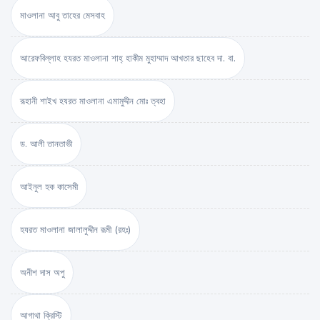
মাওলানা আবু তাহের মেসবাহ
আরেফবিল্লাহ হযরত মাওলানা শাহ্ হাকীম মুহাম্মাদ আখতার ছাহেব দা. বা.
রূহানী শাইখ হযরত মাওলানা এমামুদ্দীন মোঃ ত্বহা
ড. আলী তানতাভী
আইনুল হক কাসেমী
হযরত মাওলানা জালালুদ্দীন রূমী (রহঃ)
অনীশ দাস অপু
আগাথা ক্রিস্টি