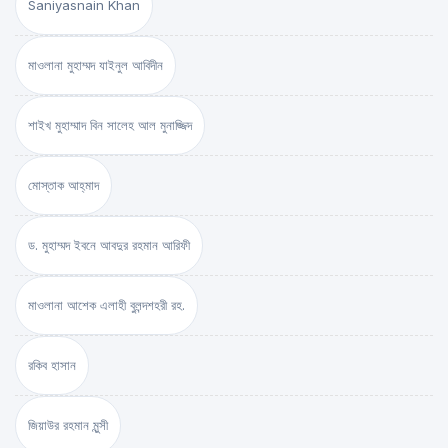
Saniyasnain Khan
মাওলানা মুহাম্মদ যাইনুল আবিদীন
শাইখ মুহাম্মাদ বিন সালেহ আল মুনাজ্জিদ
মোস্তাক আহ্‌মাদ
ড. মুহাম্মদ ইবনে আবদুর রহমান আরিফী
মাওলানা আশেক এলাহী বুলন্দশহরী রহ.
রকিব হাসান
জিয়াউর রহমান মুন্সী