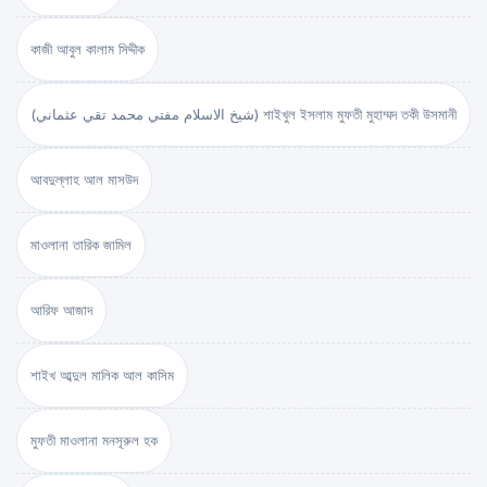
কাজী আবুল কালাম সিদ্দীক
(شيخ الاسلام مفتي محمد تقي عثماني) শাইখুল ইসলাম মুফতী মুহাম্মদ তকী উসমানী
আবদুল্লাহ আল মাসউদ
মাওলানা তারিক জামিল
আরিফ আজাদ
শাইখ আব্দুল মালিক আল কাসিম
মুফতী মাওলানা মনসূরুল হক