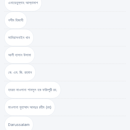
এনায়েতুল্লাহ আল্‌তামাশ
নসীম হিজাযী
সানিয়াসনাইন খান
আলী হাসান উসামা
কে. এম. জি. রহমান
হযরত মাওলানা শামসুল হক ফরিদপুরী রহ.
মাওলানা মুহাম্মাদ আবদুর রহীম (রহ)
Darussalam