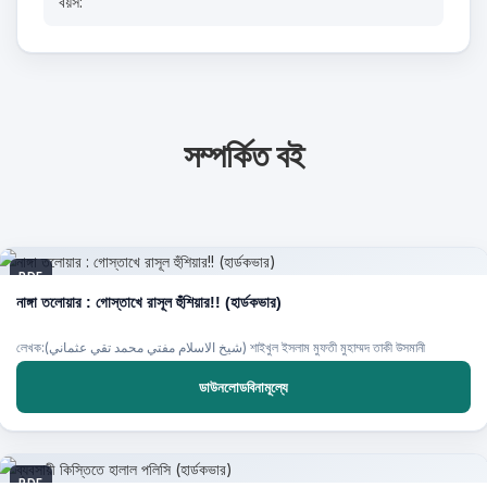
বয়স:
সম্পর্কিত বই
PDF
নাঙ্গা তলোয়ার : গোস্তাখে রাসূল হুঁশিয়ার!! (হার্ডকভার)
লেখক:(شيخ الاسلام مفتي محمد تقي عثماني) শাইখুল ইসলাম মুফতী মুহাম্মদ তাকী উসমানী
ডাউনলোডবিনামূল্যে
PDF