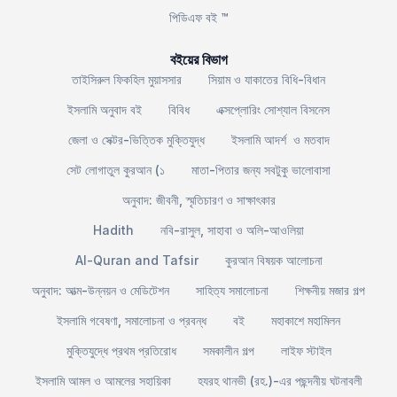
পিডিএফ বই ™
বইয়ের বিভাগ
তাইসিরুল ফিকহিল মুয়াসসার
সিয়াম ও যাকাতের বিধি-বিধান
ইসলামি অনুবাদ বই
বিবিধ
এক্সপ্লোরিং সোশ্যাল বিসনেস
জেলা ও সেক্টর-ভিত্তিক মুক্তিযুদ্ধ
ইসলামি আদর্শ ও মতবাদ
সেট লোগাতুল কুরআন (১
মাতা-পিতার জন্য সবটুকু ভালোবাসা
অনুবাদ: জীবনী, স্মৃতিচারণ ও সাক্ষাৎকার
Hadith
নবি-রাসুল, সাহাবা ও অলি-আওলিয়া
Al-Quran and Tafsir
কুরআন বিষয়ক আলোচনা
অনুবাদ: আত্ম-উন্নয়ন ও মেডিটেশন
সাহিত্য সমালোচনা
শিক্ষনীয় মজার গল্প
ইসলামি গবেষণা, সমালোচনা ও প্রবন্ধ
বই
মহাকাশে মহামিলন
মুক্তিযুদ্ধে প্রথম প্রতিরোধ
সমকালীন গল্প
লাইফ স্টাইল
ইসলামি আমল ও আমলের সহায়িকা
হযরহ থানভী (রহ.)-এর পছন্দনীয় ঘটনাবলী