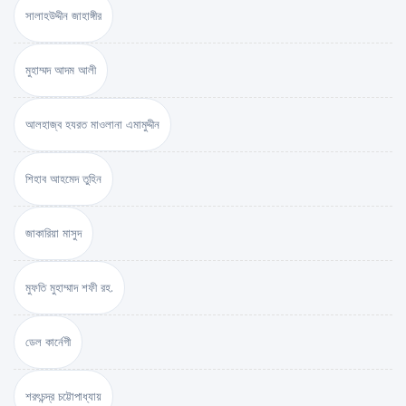
সালাহউদ্দীন জাহাঙ্গীর
মুহাম্মদ আদম আলী
আলহাজ্ব হযরত মাওলানা এমামুদ্দীন
শিহাব আহমেদ তুহিন
জাকারিয়া মাসুদ
মুফতি মুহাম্মাদ শফী রহ.
ডেল কার্নেগী
শরৎচন্দ্র চট্টোপাধ্যায়