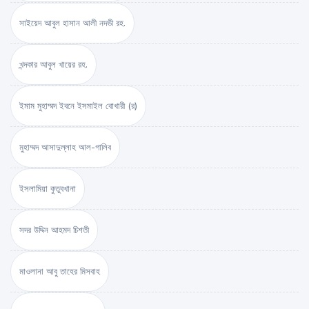
সাইয়েদ আবুল হাসান আলী নদভী রহ.
খন্দকার আবুল খায়ের রহ.
ইমাম মুহাম্মদ ইবনে ইসমাইল বোখারী (র)
মুহাম্মদ আসাদুল্লাহ আল-গালিব
ইসলামিয়া কুতুবখানা
সদর উদ্দিন আহমদ চিশতী
মাওলানা আবু তাহের মিসবাহ