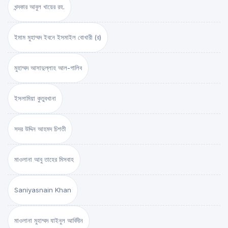
খন্দকার আবুল খায়ের রহ.
ইমাম মুহাম্মদ ইবনে ইসমাইল বোখারী (র)
মুহাম্মদ আসাদুল্লাহ আল-গালিব
ইসলামিয়া কুতুবখানা
সদর উদ্দিন আহমদ চিশতী
মাওলানা আবু তাহের মিসবাহ
Saniyasnain Khan
মাওলানা মুহাম্মদ যাইনুল আবিদীন