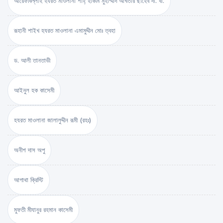
আরেফবিল্লাহ হযরত মাওলানা শাহ্ হাকীম মুহাম্মাদ আখতার ছাহেব দা. বা.
রূহানী শাইখ হযরত মাওলানা এমামুদ্দীন মোঃ ত্বহা
ড. আলী তানতাভী
আইনুল হক কাসেমী
হযরত মাওলানা জালালুদ্দীন রূমী (রহঃ)
অনীশ দাস অপু
আগাথা ক্রিস্টি
মুফতী মীযানুর রহমান কাসেমী