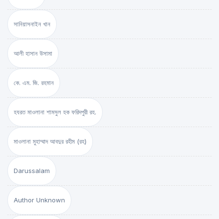
সানিয়াসনাইন খান
আলী হাসান উসামা
কে. এম. জি. রহমান
হযরত মাওলানা শামসুল হক ফরিদপুরী রহ.
মাওলানা মুহাম্মাদ আবদুর রহীম (রহ)
Darussalam
Author Unknown