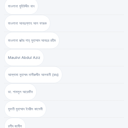
মাওলানা মুহিউদ্দীন খান
মাওলানা আবদুল্লাহ আল ফারূক
মাওলানা ডক্টর শাহ্‌ মুহাম্মাদ আবদুর রহীম
Maulivi Abdul Aziz
আল্লামা মুহাম্মদ নাসীরুদ্দীন আলবানী (রহঃ)
ডা. শামসুল আরেফীন
মুফতী মুহাম্মাদ ইদরীস কাসেমী
রশীদ জামীল