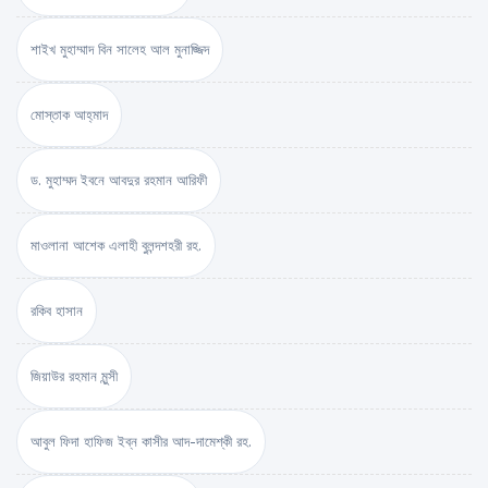
শাইখ মুহাম্মাদ বিন সালেহ আল মুনাজ্জিদ
মোস্তাক আহ্‌মাদ
ড. মুহাম্মদ ইবনে আবদুর রহমান আরিফী
মাওলানা আশেক এলাহী বুলন্দশহরী রহ.
রকিব হাসান
জিয়াউর রহমান মুন্সী
আবুল ফিদা হাফিজ ইব্‌ন কাসীর আদ-দামেশ্‌কী রহ.