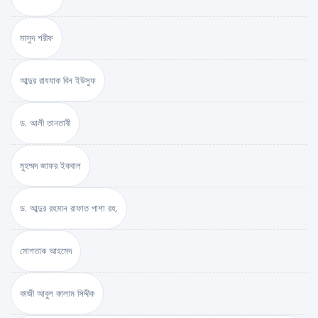
মাসুদ শরীফ
আব্দুর রাযযাক বিন ইউসুফ
ড. আলী তানতাবী
মুহম্মদ জাফর ইকবাল
ড. আব্দুর রহমান রাফাত পাশা রহ.
মোশতাক আহমেদ
কাজী আবুল কালাম সিদ্দীক