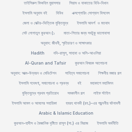
তাইসিরুল ফিকহিল মুয়াসসার
সিয়াম ও যাকাতের বিধি-বিধান
ইসলামি অনুবাদ বই
বিবিধ
এক্সপ্লোরিং সোশ্যাল বিসনেস
জেলা ও সেক্টর-ভিত্তিক মুক্তিযুদ্ধ
ইসলামি আদর্শ ও মতবাদ
সেট লোগাতুল কুরআন (১
মাতা-পিতার জন্য সবটুকু ভালোবাসা
অনুবাদ: জীবনী, স্মৃতিচারণ ও সাক্ষাৎকার
Hadith
নবি-রাসুল, সাহাবা ও অলি-আওলিয়া
Al-Quran and Tafsir
কুরআন বিষয়ক আলোচনা
অনুবাদ: আত্ম-উন্নয়ন ও মেডিটেশন
সাহিত্য সমালোচনা
শিক্ষনীয় মজার গল্প
ইসলামি গবেষণা, সমালোচনা ও প্রবন্ধ
বই
মহাকাশে মহামিলন
মুক্তিযুদ্ধে প্রথম প্রতিরোধ
সমকালীন গল্প
লাইফ স্টাইল
ইসলামি আমল ও আমলের সহায়িকা
হযরহ থানভী (রহ.)-এর পছন্দনীয় ঘটনাবলী
Arabic & Islamic Education
কুরআন-হাদীস ও বৈজ্ঞানিক দৃষ্টিতে রাসূল (সা.) এর মিরাজ
ইসলামি অর্থনীতি