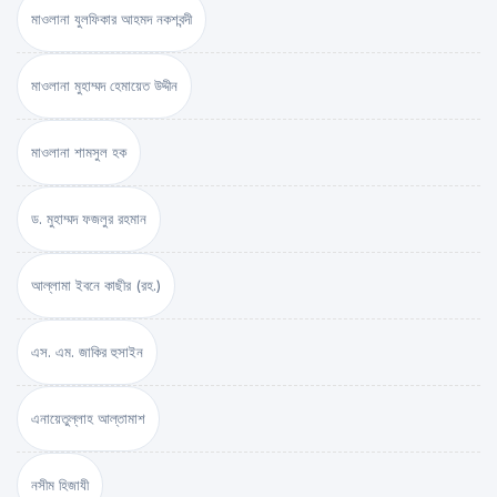
মাওলানা যুলফিকার আহমদ নকশবন্দী
মাওলানা মুহাম্মদ হেমায়েত উদ্দীন
মাওলানা শামসুল হক
ড. মুহাম্মদ ফজলুর রহমান
আল্লামা ইবনে কাছীর (রহ.)
এস. এম. জাকির হুসাইন
এনায়েতুল্লাহ আল্‌তামাশ
নসীম হিজাযী