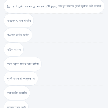
(شيخ الاسلام مفتي محمد تقي عثماني) শাইখুল ইসলাম মুফতী মুহাম্মদ তকী উসমানী
আবদুল্লাহ আল মাসউদ
মাওলানা তারিক জামিল
আরিফ আজাদ
শাইখ আব্দুল মালিক আল কাসিম
মুফতী মাওলানা মনসূরুল হক
সালাহউদ্দীন জাহাঙ্গীর
মুহাম্মদ আদম আলী