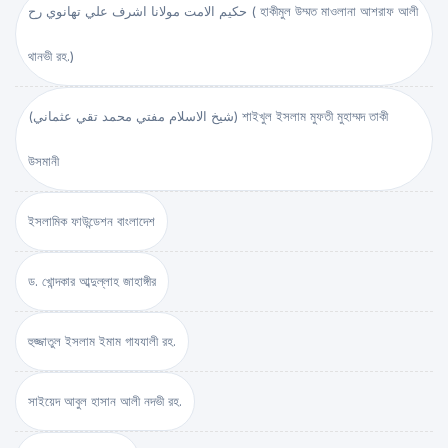
حكيم الامت مولانا اشرف علي تهانوي رح ( হাকীমুল উম্মত মাওলানা আশরাফ আলী
থানভী রহ.)
(شيخ الاسلام مفتي محمد تقي عثماني) শাইখুল ইসলাম মুফতী মুহাম্মদ তাকী
উসমানী
ইসলামিক ফাউন্ডেশন বাংলাদেশ
ড. খোন্দকার আব্দুল্লাহ জাহাঙ্গীর
হুজ্জাতুল ইসলাম ইমাম গাযযালী রহ.
সাইয়েদ আবুল হাসান আলী নদভী রহ.