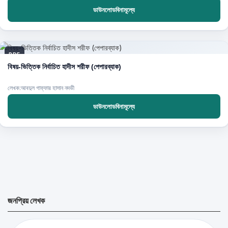
ডাউনলোডবিনামূল্যে
PDF
বিষয়-ভিত্তিক নির্বাচিত হাদীস শরীফ (পেপারব্যাক)
লেখক:আবদুল গাফ্ফার হাসান নদভী
ডাউনলোডবিনামূল্যে
জনপ্রিয় লেখক