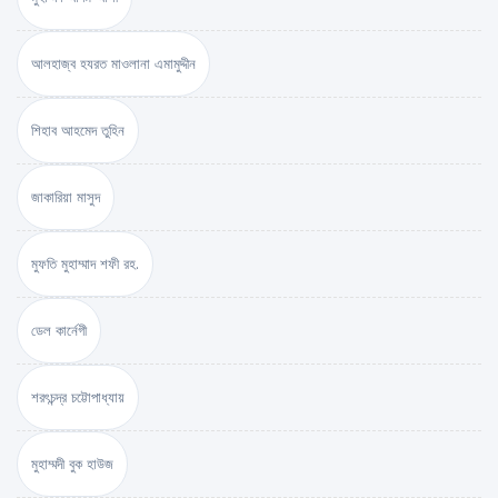
আলহাজ্ব হযরত মাওলানা এমামুদ্দীন
শিহাব আহমেদ তুহিন
জাকারিয়া মাসুদ
মুফতি মুহাম্মাদ শফী রহ.
ডেল কার্নেগী
শরৎচন্দ্র চট্টোপাধ্যায়
মুহাম্মদী বুক হাউজ