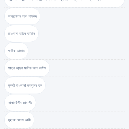
আবদুল্লাহ আল মাসউদ
মাওলানা তারিক জামিল
আরিফ আজাদ
শাইখ আব্দুল মালিক আল কাসিম
মুফতী মাওলানা মনসূরুল হক
সালাহউদ্দীন জাহাঙ্গীর
মুহাম্মদ আদম আলী