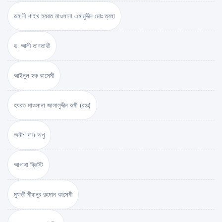
রূহানী শাইখ হযরত মাওলানা এমামুদ্দীন মোঃ ত্বহা
ড. আলী তানতাভী
আইনুল হক কাসেমী
হযরত মাওলানা জালালুদ্দীন রূমী (রহঃ)
অনীশ দাস অপু
আগাথা ক্রিস্টি
মুফতী মীযানুর রহমান কাসেমী