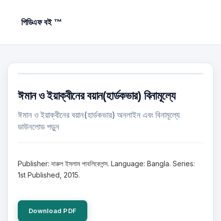
পিডিএফ বই ™
ঈমান ও ইয়াক্বীনের বয়ান(হার্ডকভার) বিনামূল্যে
ঈমান ও ইয়াক্বীনের বয়ান(হার্ডকভার) অনলাইন এবং বিনামূল্যে
ডাউনলোড পড়ুন
Publisher: দারুল ইসলাম পাবলিকেশন্স. Language: Bangla. Series:
1st Published, 2015.
Download PDF