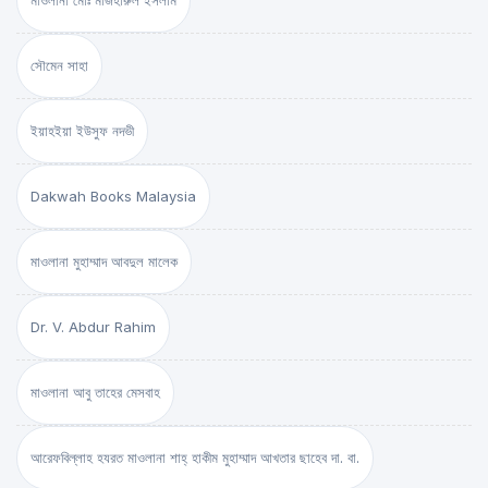
মাওলানা মোঃ মাজহারুল ইসলাম
সৌমেন সাহা
ইয়াহইয়া ইউসুফ নদভী
Dakwah Books Malaysia
মাওলানা মুহাম্মাদ আবদুল মালেক
Dr. V. Abdur Rahim
মাওলানা আবু তাহের মেসবাহ
আরেফবিল্লাহ হযরত মাওলানা শাহ্ হাকীম মুহাম্মাদ আখতার ছাহেব দা. বা.