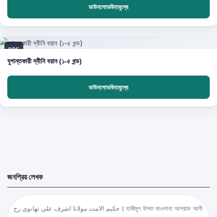
ডাউনলোডবিনামূল্যে
PDF
যুগান্তকারী দ্বীনি বয়ান (১-৫ খন্ড)
ডাউনলোডবিনামূল্যে
জনপ্রিয় লেখক
حكيم الامت مولانا اشرف علي تهانوي رح ( হাকীমুল উম্মত মাওলানা আশরাফ আলী