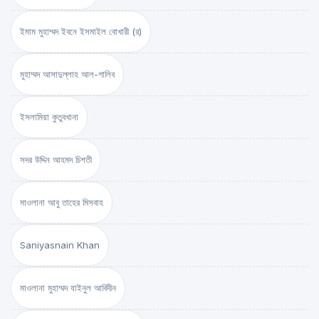
ইমাম মুহাম্মদ ইবনে ইসমাইল বোখারী (র)
মুহাম্মদ আসাদুল্লাহ আল-গালিব
ইসলামিয়া কুতুবখানা
সদর উদ্দিন আহমদ চিশতী
মাওলানা আবু তাহের মিসবাহ
Saniyasnain Khan
মাওলানা মুহাম্মদ যাইনুল আবিদীন