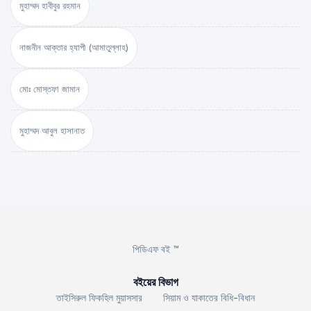
মুহাম্মদ হাবীবুর রহমান
নাজনীন আক্তার হ্যাপী (আমাতুল্লাহ)
মোঃ মোস্তফা জামান
মুহাম্মদ আবুল হাসানাত
পিডিএফ বই ™
বইয়ের বিভাগ
তাইসিরুল ফিকহিল মুয়াসসার
সিয়াম ও যাকাতের বিধি-বিধান