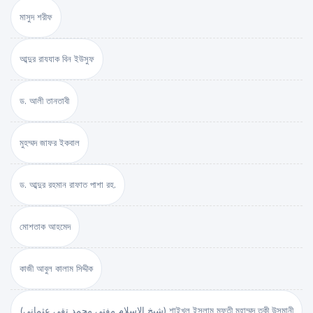
মাসুদ শরীফ
আব্দুর রাযযাক বিন ইউসুফ
ড. আলী তানতাবী
মুহম্মদ জাফর ইকবাল
ড. আব্দুর রহমান রাফাত পাশা রহ.
মোশতাক আহমেদ
কাজী আবুল কালাম সিদ্দীক
(شيخ الاسلام مفتي محمد تقي عثماني) শাইখুল ইসলাম মুফতী মুহাম্মদ তকী উসমানী