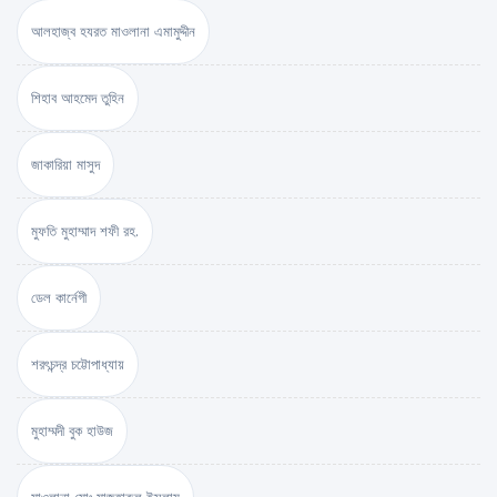
আলহাজ্ব হযরত মাওলানা এমামুদ্দীন
শিহাব আহমেদ তুহিন
জাকারিয়া মাসুদ
মুফতি মুহাম্মাদ শফী রহ.
ডেল কার্নেগী
শরৎচন্দ্র চট্টোপাধ্যায়
মুহাম্মদী বুক হাউজ