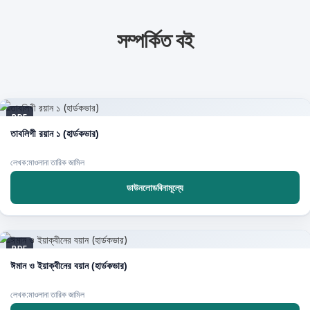
সম্পর্কিত বই
PDF
তাবলিগী রয়ান ১ (হার্ডকভার)
লেখক:মাওলানা তারিক জামিল
ডাউনলোডবিনামূল্যে
PDF
ঈমান ও ইয়াক্বীনের বয়ান (হার্ডকভার)
লেখক:মাওলানা তারিক জামিল