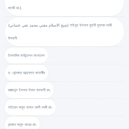
থানভী রহ.)
(شيخ الاسلام مفتي محمد تقي عثماني) শাইখুল ইসলাম মুফতী মুহাম্মদ তাকী
উসমানী
ইসলামিক ফাউন্ডেশন বাংলাদেশ
ড. খোন্দকার আব্দুল্লাহ জাহাঙ্গীর
হুজ্জাতুল ইসলাম ইমাম গাযযালী রহ.
সাইয়েদ আবুল হাসান আলী নদভী রহ.
খন্দকার আবুল খায়ের রহ.