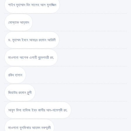
শাইখ মুহাম্মাদ বিন সালেহ আল মুনাজ্জিদ
মোস্তাক আহ্‌মাদ
ড. মুহাম্মদ ইবনে আবদুর রহমান আরিফী
মাওলানা আশেক এলাহী বুলন্দশহরী রহ.
রকিব হাসান
জিয়াউর রহমান মুন্সী
আবুল ফিদা হাফিজ ইব্‌ন কাসীর আদ-দামেশ্‌কী রহ.
মাওলানা যুলফিকার আহমদ নকশবন্দী