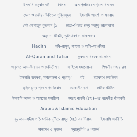
ইসলামি অনুবাদ বই
বিবিধ
এক্সপ্লোরিং সোশ্যাল বিসনেস
জেলা ও সেক্টর-ভিত্তিক মুক্তিযুদ্ধ
ইসলামি আদর্শ ও মতবাদ
সেট লোগাতুল কুরআন (১
মাতা-পিতার জন্য সবটুকু ভালোবাসা
অনুবাদ: জীবনী, স্মৃতিচারণ ও সাক্ষাৎকার
Hadith
নবি-রাসুল, সাহাবা ও অলি-আওলিয়া
Al-Quran and Tafsir
কুরআন বিষয়ক আলোচনা
অনুবাদ: আত্ম-উন্নয়ন ও মেডিটেশন
সাহিত্য সমালোচনা
শিক্ষনীয় মজার গল্প
ইসলামি গবেষণা, সমালোচনা ও প্রবন্ধ
বই
মহাকাশে মহামিলন
মুক্তিযুদ্ধে প্রথম প্রতিরোধ
সমকালীন গল্প
লাইফ স্টাইল
ইসলামি আমল ও আমলের সহায়িকা
হযরহ থানভী (রহ.)-এর পছন্দনীয় ঘটনাবলী
Arabic & Islamic Education
কুরআন-হাদীস ও বৈজ্ঞানিক দৃষ্টিতে রাসূল (সা.) এর মিরাজ
ইসলামি অর্থনীতি
নানাদেশ ও ভ্রমণ
স্বাস্থ্যবিধি ও পরামর্শ