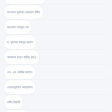
মাওলানা মুহাম্মদ হেমায়েত উদ্দীন
মাওলানা শামসুল হক
ড. মুহাম্মদ ফজলুর রহমান
আল্লামা ইবনে কাছীর (রহ.)
এস. এম. জাকির হুসাইন
এনায়েতুল্লাহ আল্‌তামাশ
নসীম হিজাযী