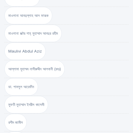
মাওলানা আবদুল্লাহ আল ফারূক
মাওলানা ডক্টর শাহ্‌ মুহাম্মাদ আবদুর রহীম
Maulivi Abdul Aziz
আল্লামা মুহাম্মদ নাসীরুদ্দীন আলবানী (রহঃ)
ডা. শামসুল আরেফীন
মুফতী মুহাম্মাদ ইদরীস কাসেমী
রশীদ জামীল