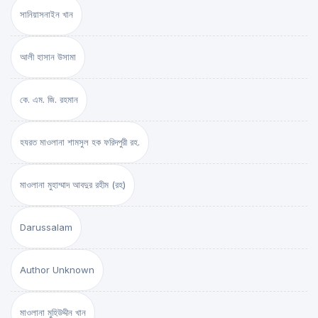
সানিয়াসনাইন খান
আলী হাসান উসামা
কে. এম. জি. রহমান
হযরত মাওলানা শামসুল হক ফরিদপুরী রহ.
মাওলানা মুহাম্মাদ আবদুর রহীম (রহ)
Darussalam
Author Unknown
মাওলানা মুহিউদ্দীন খান