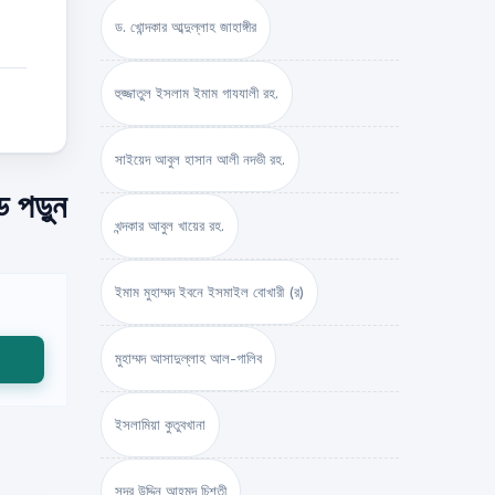
ড. খোন্দকার আব্দুল্লাহ জাহাঙ্গীর
হুজ্জাতুল ইসলাম ইমাম গাযযালী রহ.
সাইয়েদ আবুল হাসান আলী নদভী রহ.
 পড়ুন
খন্দকার আবুল খায়ের রহ.
ইমাম মুহাম্মদ ইবনে ইসমাইল বোখারী (র)
মুহাম্মদ আসাদুল্লাহ আল-গালিব
ইসলামিয়া কুতুবখানা
সদর উদ্দিন আহমদ চিশতী