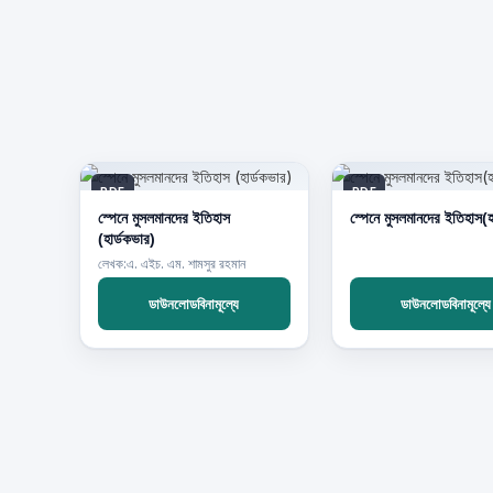
PDF
PDF
স্পেনে মুসলমানদের ইতিহাস
স্পেনে মুসলমানদের ইতিহাস(হ
(হার্ডকভার)
লেখক:এ. এইচ. এম. শামসুর রহমান
ডাউনলোডবিনামূল্যে
ডাউনলোডবিনামূল্যে