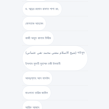
ড. আব্দুর রহমান রাফাত পাশা রহ.
মোশতাক আহমেদ
কাজী আবুল কালাম সিদ্দীক
(شيخ الاسلام مفتي محمد تقي عثماني) শাইখুল
ইসলাম মুফতী মুহাম্মদ তকী উসমানী
আবদুল্লাহ আল মাসউদ
মাওলানা তারিক জামিল
আরিফ আজাদ