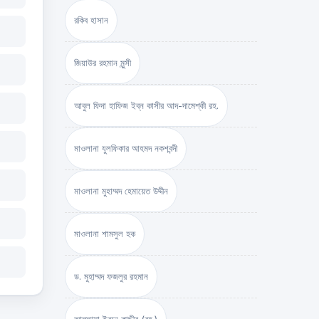
রকিব হাসান
জিয়াউর রহমান মুন্সী
আবুল ফিদা হাফিজ ইব্‌ন কাসীর আদ-দামেশ্‌কী রহ.
মাওলানা যুলফিকার আহমদ নকশবন্দী
মাওলানা মুহাম্মদ হেমায়েত উদ্দীন
মাওলানা শামসুল হক
ড. মুহাম্মদ ফজলুর রহমান