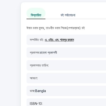
বিস্তারিত
বই পর্যালোচনা
ঈমান বনাম কুফর, তাওহীদ বনাম শিরক(পেপারব্যাক) বই
সম্পর্কিত বই:
এ. এইচ. এম. শামসুর রহমান
প্রকাশক:
রাহেলা প্রকাশনী
প্রকাশনার তারিখ:
আবরণ:
ভাষা:
Bangla
ISBN-10: