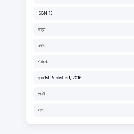
ISBN-13:
মাত্রা:
ওজন:
বাঁধানো:
ক্রম:
1st Published, 2016
শ্রেণী:
বয়স: