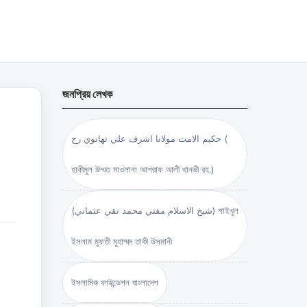
জনপ্রিয় লেখক
حكيم الامت مولانا اشرف علي تهانوي رح (
হাকীমুল উম্মত মাওলানা আশরাফ আলী থানভী রহ.)
(شيخ الاسلام مفتي محمد تقي عثماني) শাইখুল
ইসলাম মুফতী মুহাম্মদ তাকী উসমানী
ইসলামিক ফাউন্ডেশন বাংলাদেশ