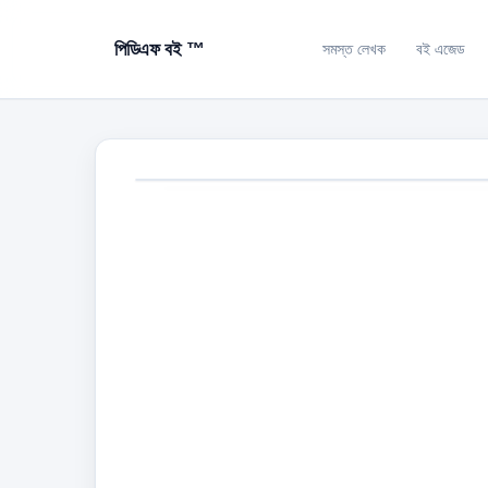
পিডিএফ বই ™
সমস্ত লেখক
বই এজেড