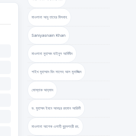
মাওলানা আবু তাহের মিসবাহ
Saniyasnain Khan
মাওলানা মুহাম্মদ যাইনুল আবিদীন
শাইখ মুহাম্মাদ বিন সালেহ আল মুনাজ্জিদ
মোস্তাক আহ্‌মাদ
ড. মুহাম্মদ ইবনে আবদুর রহমান আরিফী
মাওলানা আশেক এলাহী বুলন্দশহরী রহ.