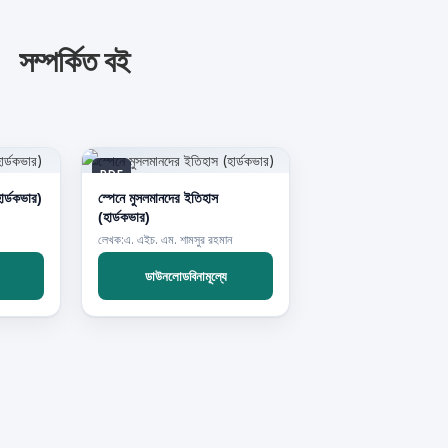
সম্পর্কিত বই
PDF
ার্ডকভার)
স্পেনে মুসলমানদের ইতিহাস
(হার্ডকভার)
লেখক:এ. এইচ. এম. শামসুর রহমান
ডাউনলোডবিনামূল্যে