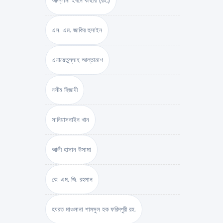
আল্লামা ইবনে কাছীর (রহ.)
এস. এম. জাকির হুসাইন
এনায়েতুল্লাহ আল্‌তামাশ
নসীম হিজাযী
সানিয়াসনাইন খান
আলী হাসান উসামা
কে. এম. জি. রহমান
হযরত মাওলানা শামসুল হক ফরিদপুরী রহ.