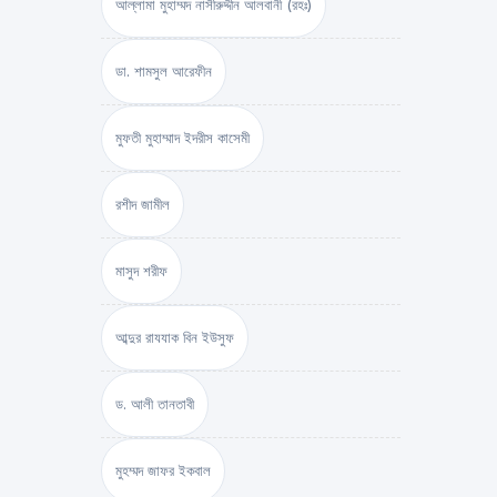
আল্লামা মুহাম্মদ নাসীরুদ্দীন আলবানী (রহঃ)
ডা. শামসুল আরেফীন
মুফতী মুহাম্মাদ ইদরীস কাসেমী
রশীদ জামীল
মাসুদ শরীফ
আব্দুর রাযযাক বিন ইউসুফ
ড. আলী তানতাবী
মুহম্মদ জাফর ইকবাল