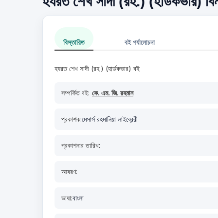
হযরত শেখ সাদী (রহ.) (হার্ডকভার) বিন
বিস্তারিত
বই পর্যালোচনা
হযরত শেখ সাদী (রহ.) (হার্ডকভার) বই
সম্পর্কিত বই:
কে. এম. জি. রহমান
প্রকাশক:
মেসার্স রহমানিয়া লাইব্রেরী
প্রকাশনার তারিখ:
আবরণ:
ভাষা:
বাংলা