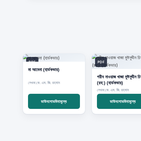
PDF
PDF
মা আমেনা (হার্ডকভার)
গরীব নাওয়াজ খাজা মুঈনুদ্দীন চ
(রহ:) (হার্ডকভার)
লেখক:কে. এম. জি. রহমান
লেখক:কে. এম. জি. রহমান
ডাউনলোডবিনামূল্যে
ডাউনলোডবিনামূল্যে