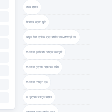
রকিব হাসান
জিয়াউর রহমান মুন্সী
আবুল ফিদা হাফিজ ইব্‌ন কাসীর আদ-দামেশ্‌কী রহ.
মাওলানা যুলফিকার আহমদ নকশবন্দী
মাওলানা মুহাম্মদ হেমায়েত উদ্দীন
মাওলানা শামসুল হক
ড. মুহাম্মদ ফজলুর রহমান