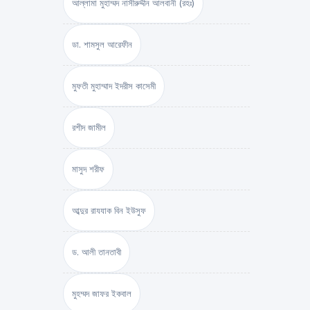
আল্লামা মুহাম্মদ নাসীরুদ্দীন আলবানী (রহঃ)
ডা. শামসুল আরেফীন
মুফতী মুহাম্মাদ ইদরীস কাসেমী
রশীদ জামীল
মাসুদ শরীফ
আব্দুর রাযযাক বিন ইউসুফ
ড. আলী তানতাবী
মুহম্মদ জাফর ইকবাল