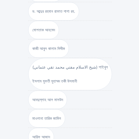
ড. আব্দুর রহমান রাফাত পাশা রহ.
মোশতাক আহমেদ
কাজী আবুল কালাম সিদ্দীক
(شيخ الاسلام مفتي محمد تقي عثماني) শাইখুল
ইসলাম মুফতী মুহাম্মদ তকী উসমানী
আবদুল্লাহ আল মাসউদ
মাওলানা তারিক জামিল
আরিফ আজাদ