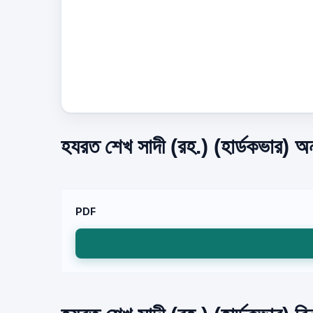
হযরত শেখ সাদী (রহ.) (হার্ডকভার) অ
PDF