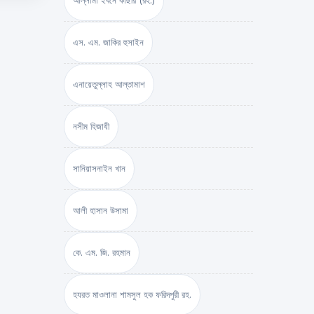
আল্লামা ইবনে কাছীর (রহ.)
এস. এম. জাকির হুসাইন
এনায়েতুল্লাহ আল্‌তামাশ
নসীম হিজাযী
সানিয়াসনাইন খান
আলী হাসান উসামা
কে. এম. জি. রহমান
হযরত মাওলানা শামসুল হক ফরিদপুরী রহ.