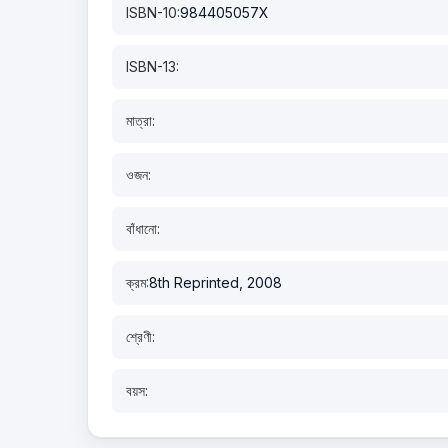
ISBN-10:
984405057X
ISBN-13:
মাত্রা:
ওজন:
বাঁধানো:
ক্রম:
8th Reprinted, 2008
শ্রেণী:
বয়স: