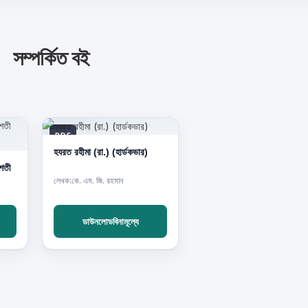
সম্পর্কিত বই
PDF
হযরত রহীমা (রা.) (হার্ডকভার)
িশতী
লেখক:কে. এম. জি. রহমান
ডাউনলোডবিনামূল্যে