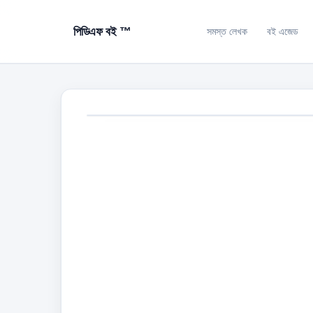
পিডিএফ বই ™
সমস্ত লেখক
বই এজেড