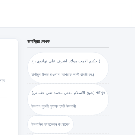
জনপ্রিয় লেখক
حكيم الامت مولانا اشرف علي تهانوي رح (
হাকীমুল উম্মত মাওলানা আশরাফ আলী থানভী রহ.)
লোড
(شيخ الاسلام مفتي محمد تقي عثماني) শাইখুল
ইসলাম মুফতী মুহাম্মদ তাকী উসমানী
ইসলামিক ফাউন্ডেশন বাংলাদেশ