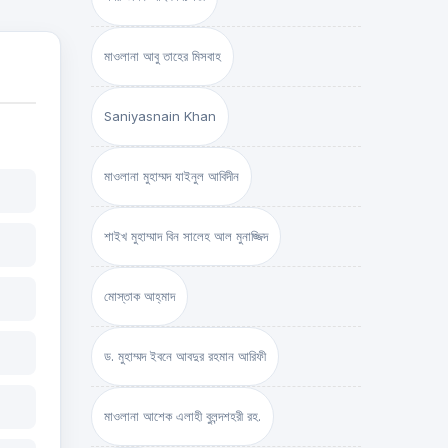
মাওলানা আবু তাহের মিসবাহ
Saniyasnain Khan
মাওলানা মুহাম্মদ যাইনুল আবিদীন
শাইখ মুহাম্মাদ বিন সালেহ আল মুনাজ্জিদ
মোস্তাক আহ্‌মাদ
ড. মুহাম্মদ ইবনে আবদুর রহমান আরিফী
মাওলানা আশেক এলাহী বুলন্দশহরী রহ.