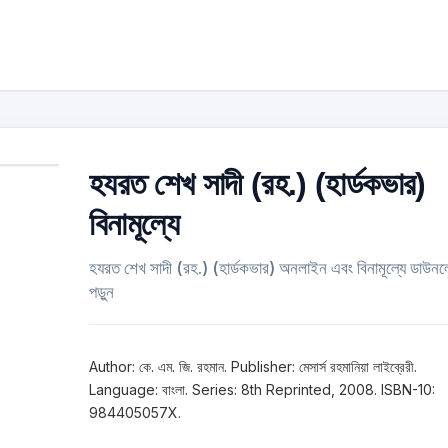
হযরত শেখ সাদী (রহ.) (হার্ডকভার)
বিনামূল্যে
হযরত শেখ সাদী (রহ.) (হার্ডকভার) অনলাইন এবং বিনামূল্যে ডাউন
পড়ুন
Author: কে. এম. জি. রহমান. Publisher: মেসার্স রহমানিয়া লাইব্রেরী.
Language: বাংলা. Series: 8th Reprinted, 2008. ISBN-10:
984405057X.