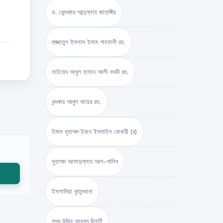
ড. খোন্দকার আব্দুল্লাহ জাহাঙ্গীর
হুজ্জাতুল ইসলাম ইমাম গাযযালী রহ.
সাইয়েদ আবুল হাসান আলী নদভী রহ.
খন্দকার আবুল খায়ের রহ.
ইমাম মুহাম্মদ ইবনে ইসমাইল বোখারী (র)
মুহাম্মদ আসাদুল্লাহ আল-গালিব
ইসলামিয়া কুতুবখানা
সদর উদ্দিন আহমদ চিশতী