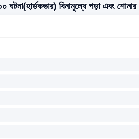
০ ঘটনা(হার্ডকভার) বিনামূল্যে পড়া এবং শোনার