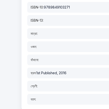
ISBN-10:
9789849103271
ISBN-13:
মাত্রা:
ওজন:
বাঁধানো:
ক্রম:
1st Published, 2016
শ্রেণী:
বয়স: