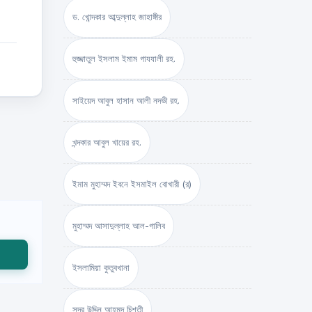
ড. খোন্দকার আব্দুল্লাহ জাহাঙ্গীর
হুজ্জাতুল ইসলাম ইমাম গাযযালী রহ.
সাইয়েদ আবুল হাসান আলী নদভী রহ.
খন্দকার আবুল খায়ের রহ.
ইমাম মুহাম্মদ ইবনে ইসমাইল বোখারী (র)
মুহাম্মদ আসাদুল্লাহ আল-গালিব
ইসলামিয়া কুতুবখানা
সদর উদ্দিন আহমদ চিশতী