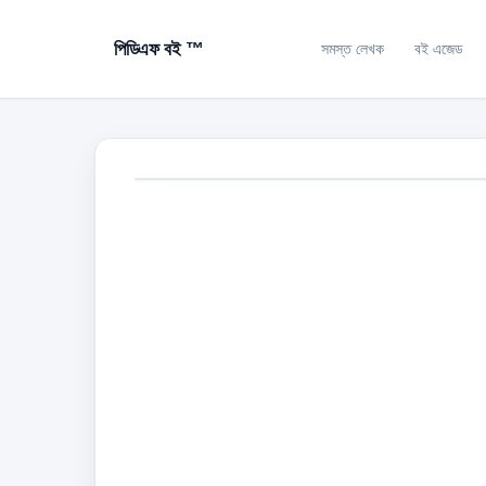
পিডিএফ বই ™
সমস্ত লেখক
বই এজেড