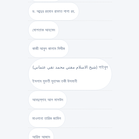
ড. আব্দুর রহমান রাফাত পাশা রহ.
মোশতাক আহমেদ
কাজী আবুল কালাম সিদ্দীক
(شيخ الاسلام مفتي محمد تقي عثماني) শাইখুল
ইসলাম মুফতী মুহাম্মদ তকী উসমানী
আবদুল্লাহ আল মাসউদ
মাওলানা তারিক জামিল
আরিফ আজাদ