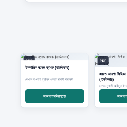
PDF
PDF
ইসলামিক নলেজ ব্যাংক (হার্ডকভার)
হযরত আয়শা সিদ্দিকা
(হার্ডকভার)
লেখক:মাওলানা মুহাম্মদ গুফরান রশিদী কিরানভী
লেখক:মুফতী আমিনুল ইস
ডাউনলোডবিনামূল্যে
ডাউনলোড