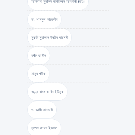
আল্লামা মুহাম্মদ নাসীরুদ্দীন আলবানী (রহঃ)
ডা. শামসুল আরেফীন
মুফতী মুহাম্মাদ ইদরীস কাসেমী
রশীদ জামীল
মাসুদ শরীফ
আব্দুর রাযযাক বিন ইউসুফ
ড. আলী তানতাবী
মুহম্মদ জাফর ইকবাল