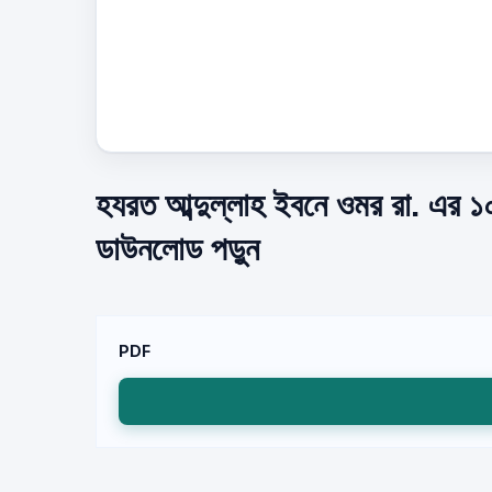
হযরত আব্দুল্লাহ ইবনে ওমর রা. এর ১০
ডাউনলোড পড়ুন
PDF