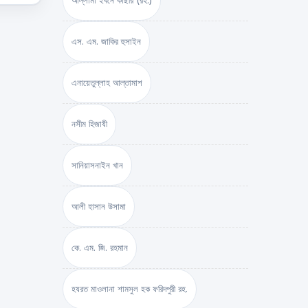
আল্লামা ইবনে কাছীর (রহ.)
এস. এম. জাকির হুসাইন
এনায়েতুল্লাহ আল্‌তামাশ
নসীম হিজাযী
সানিয়াসনাইন খান
আলী হাসান উসামা
কে. এম. জি. রহমান
হযরত মাওলানা শামসুল হক ফরিদপুরী রহ.