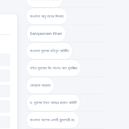
মাওলানা আবু তাহের মিসবাহ
Saniyasnain Khan
মাওলানা মুহাম্মদ যাইনুল আবিদীন
শাইখ মুহাম্মাদ বিন সালেহ আল মুনাজ্জিদ
মোস্তাক আহ্‌মাদ
ড. মুহাম্মদ ইবনে আবদুর রহমান আরিফী
মাওলানা আশেক এলাহী বুলন্দশহরী রহ.