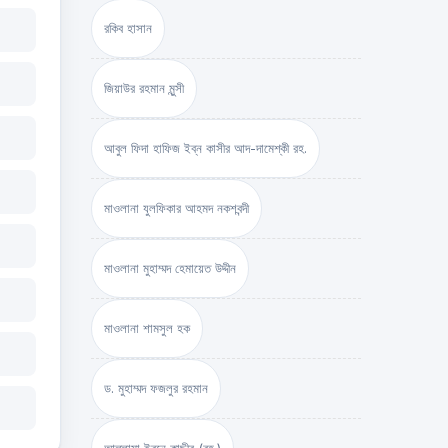
রকিব হাসান
জিয়াউর রহমান মুন্সী
আবুল ফিদা হাফিজ ইব্‌ন কাসীর আদ-দামেশ্‌কী রহ.
মাওলানা যুলফিকার আহমদ নকশবন্দী
মাওলানা মুহাম্মদ হেমায়েত উদ্দীন
মাওলানা শামসুল হক
ড. মুহাম্মদ ফজলুর রহমান