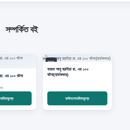
সম্পর্কিত বই
PDF
হযরত আবু হুরাইরা রা. এর ১০০
ঘটনা(হার্ডকভার)
 রা. এর ১০০ ঘটনা
লাম
বিনামূল্যে
ডাউনলোডবিনামূল্যে