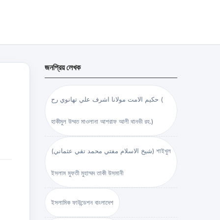
জনপ্রিয় লেখক
حكيم الامت مولانا اشرف علي تهانوي رح (
হাকীমুল উম্মত মাওলানা আশরাফ আলী থানভী রহ.)
(شيخ الاسلام مفتي محمد تقي عثماني) শাইখুল
ইসলাম মুফতী মুহাম্মদ তাকী উসমানী
ইসলামিক ফাউন্ডেশন বাংলাদেশ