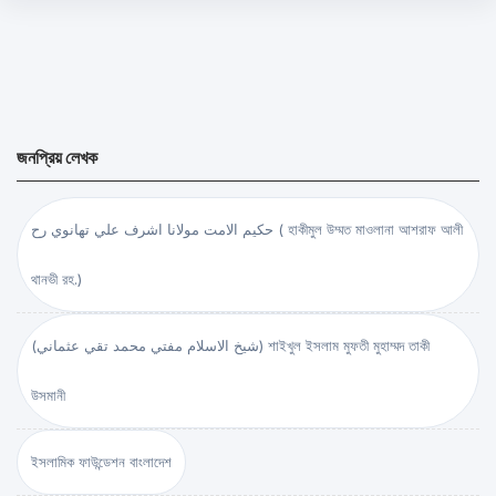
জনপ্রিয় লেখক
حكيم الامت مولانا اشرف علي تهانوي رح ( হাকীমুল উম্মত মাওলানা আশরাফ আলী
থানভী রহ.)
(شيخ الاسلام مفتي محمد تقي عثماني) শাইখুল ইসলাম মুফতী মুহাম্মদ তাকী
উসমানী
ইসলামিক ফাউন্ডেশন বাংলাদেশ