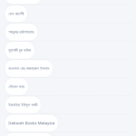
ডেল কার্নেগী
শরৎচন্দ্র চট্টোপাধ্যায়
মুহাম্মদী বুক হাউজ
মাওলানা মোঃ মাজহারুল ইসলাম
সৌমেন সাহা
ইয়াহইয়া ইউসুফ নদভী
Dakwah Books Malaysia