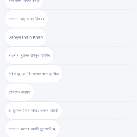
সদর উদ্দিন আহমদ চিশতী
মাওলানা আবু তাহের মিসবাহ
Saniyasnain Khan
মাওলানা মুহাম্মদ যাইনুল আবিদীন
শাইখ মুহাম্মাদ বিন সালেহ আল মুনাজ্জিদ
মোস্তাক আহ্‌মাদ
ড. মুহাম্মদ ইবনে আবদুর রহমান আরিফী
মাওলানা আশেক এলাহী বুলন্দশহরী রহ.