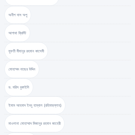
অনীশ দাস অপু
আগাথা ক্রিস্টি
মুফতী মীযানুর রহমান কাসেমী
মোহাম্মদ নাছের উদ্দিন
ড. মরিস বুকাইলি
ইমাম আহমাদ ইবনু হাম্বাল (রহিমাহুল্লাহ)
মাওলানা মোহাম্মাদ মিজানুর রহমান জাহেরী