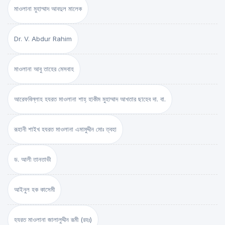
মাওলানা মুহাম্মাদ আবদুল মালেক
Dr. V. Abdur Rahim
মাওলানা আবু তাহের মেসবাহ
আরেফবিল্লাহ হযরত মাওলানা শাহ্ হাকীম মুহাম্মাদ আখতার ছাহেব দা. বা.
রূহানী শাইখ হযরত মাওলানা এমামুদ্দীন মোঃ ত্বহা
ড. আলী তানতাভী
আইনুল হক কাসেমী
হযরত মাওলানা জালালুদ্দীন রূমী (রহঃ)