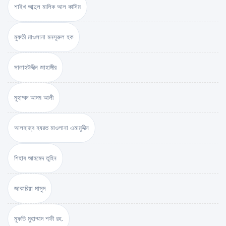
শাইখ আব্দুল মালিক আল কাসিম
মুফতী মাওলানা মনসূরুল হক
সালাহউদ্দীন জাহাঙ্গীর
মুহাম্মদ আদম আলী
আলহাজ্ব হযরত মাওলানা এমামুদ্দীন
শিহাব আহমেদ তুহিন
জাকারিয়া মাসুদ
মুফতি মুহাম্মাদ শফী রহ.