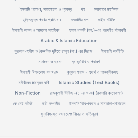
ইসলামি গবেষণা, সমালোচনা ও প্রবন্ধ
বই
মহাকাশে মহামিলন
মুক্তিযুদ্ধে প্রথম প্রতিরোধ
সমকালীন গল্প
লাইফ স্টাইল
ইসলামি আমল ও আমলের সহায়িকা
হযরহ থানভী (রহ.)-এর পছন্দনীয় ঘটনাবলী
Arabic & Islamic Education
কুরআন-হাদীস ও বৈজ্ঞানিক দৃষ্টিতে রাসূল (সা.) এর মিরাজ
ইসলামি অর্থনীতি
নানাদেশ ও ভ্রমণ
স্বাস্থ্যবিধি ও পরামর্শ
ইসলামী বিশ্বকোষ ৭ম খণ্ড
বুলূগুল মারাম - শব্দার্থ ও তাহক্বীকসহ
মনীষীদের চিরন্তন বাণী
Islamic Studies (Text Books)
Non-Fiction
রাজকুমারী সিরিজ -(১ -৪ খণ্ড) (রকমারি কালেকশন)
কে সেই নবীজী
নারী সম্পর্কীয়
ইসলামি বিধি-বিধান ও মাসআলা-মাসায়েল
যুদ্ধবিধ্বস্ত বাংলাদেশঃ বিচার ও ক্ষতিপুরণ