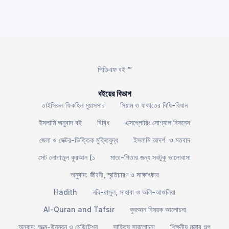
পিডিএফ বই ™
বইয়ের বিভাগ
তাইসিরুল ফিকহিল মুয়াসসার
সিয়াম ও যাকাতের বিধি-বিধান
ইসলামি অনুবাদ বই
বিবিধ
এক্সপ্লোরিং সোশ্যাল বিসনেস
জেলা ও সেক্টর-ভিত্তিক মুক্তিযুদ্ধ
ইসলামি আদর্শ ও মতবাদ
সেট লোগাতুল কুরআন (১
মাতা-পিতার জন্য সবটুকু ভালোবাসা
অনুবাদ: জীবনী, স্মৃতিচারণ ও সাক্ষাৎকার
Hadith
নবি-রাসুল, সাহাবা ও অলি-আওলিয়া
Al-Quran and Tafsir
কুরআন বিষয়ক আলোচনা
অনুবাদ: আত্ম-উন্নয়ন ও মেডিটেশন
সাহিত্য সমালোচনা
শিক্ষনীয় মজার গল্প