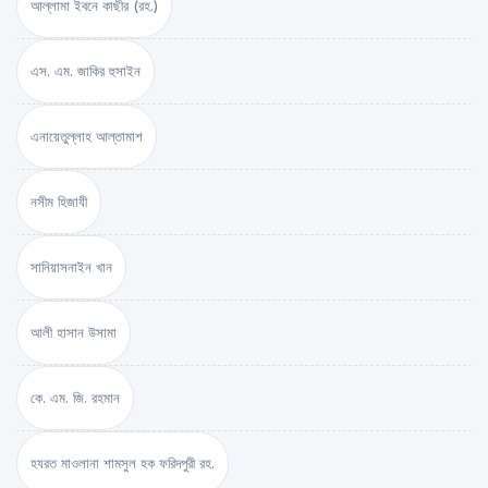
আল্লামা ইবনে কাছীর (রহ.)
এস. এম. জাকির হুসাইন
এনায়েতুল্লাহ আল্‌তামাশ
নসীম হিজাযী
সানিয়াসনাইন খান
আলী হাসান উসামা
কে. এম. জি. রহমান
হযরত মাওলানা শামসুল হক ফরিদপুরী রহ.