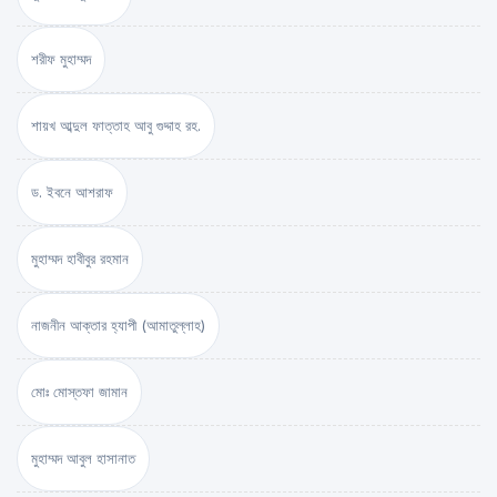
শরীফ মুহাম্মদ
শায়খ আব্দুল ফাত্তাহ আবু গুদ্দাহ রহ.
ড. ইবনে আশরাফ
মুহাম্মদ হাবীবুর রহমান
নাজনীন আক্তার হ্যাপী (আমাতুল্লাহ)
মোঃ মোস্তফা জামান
মুহাম্মদ আবুল হাসানাত