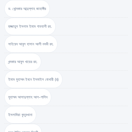
ড. খোন্দকার আব্দুল্লাহ জাহাঙ্গীর
হুজ্জাতুল ইসলাম ইমাম গাযযালী রহ.
সাইয়েদ আবুল হাসান আলী নদভী রহ.
খন্দকার আবুল খায়ের রহ.
ইমাম মুহাম্মদ ইবনে ইসমাইল বোখারী (র)
মুহাম্মদ আসাদুল্লাহ আল-গালিব
ইসলামিয়া কুতুবখানা