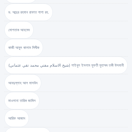
ড. আব্দুর রহমান রাফাত পাশা রহ.
মোশতাক আহমেদ
কাজী আবুল কালাম সিদ্দীক
(شيخ الاسلام مفتي محمد تقي عثماني) শাইখুল ইসলাম মুফতী মুহাম্মদ তকী উসমানী
আবদুল্লাহ আল মাসউদ
মাওলানা তারিক জামিল
আরিফ আজাদ