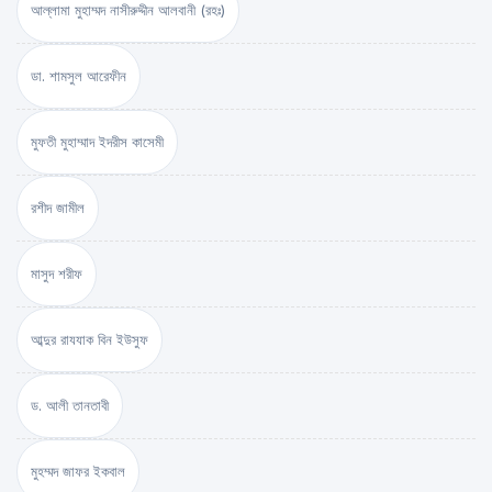
আল্লামা মুহাম্মদ নাসীরুদ্দীন আলবানী (রহঃ)
ডা. শামসুল আরেফীন
মুফতী মুহাম্মাদ ইদরীস কাসেমী
রশীদ জামীল
মাসুদ শরীফ
আব্দুর রাযযাক বিন ইউসুফ
ড. আলী তানতাবী
মুহম্মদ জাফর ইকবাল