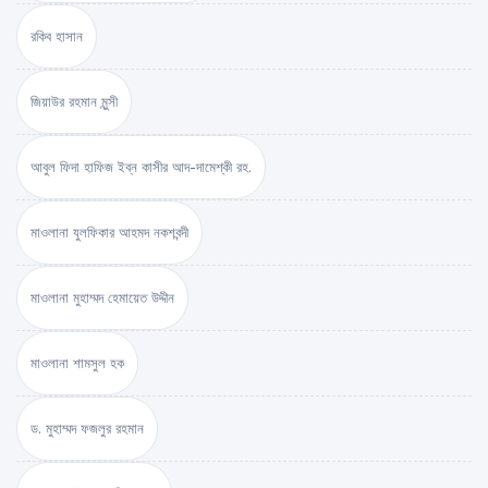
রকিব হাসান
জিয়াউর রহমান মুন্সী
আবুল ফিদা হাফিজ ইব্‌ন কাসীর আদ-দামেশ্‌কী রহ.
মাওলানা যুলফিকার আহমদ নকশবন্দী
মাওলানা মুহাম্মদ হেমায়েত উদ্দীন
মাওলানা শামসুল হক
ড. মুহাম্মদ ফজলুর রহমান