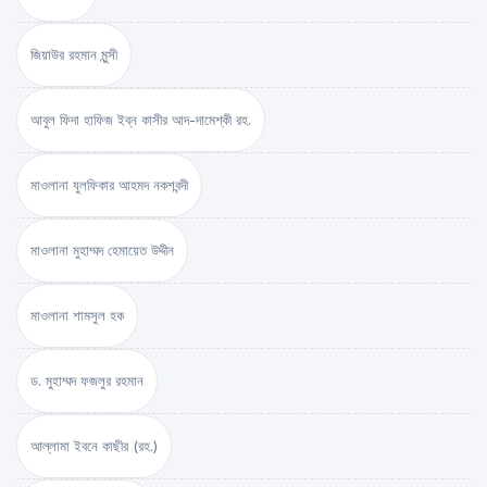
জিয়াউর রহমান মুন্সী
আবুল ফিদা হাফিজ ইব্‌ন কাসীর আদ-দামেশ্‌কী রহ.
মাওলানা যুলফিকার আহমদ নকশবন্দী
মাওলানা মুহাম্মদ হেমায়েত উদ্দীন
মাওলানা শামসুল হক
ড. মুহাম্মদ ফজলুর রহমান
আল্লামা ইবনে কাছীর (রহ.)