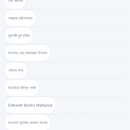
ডেল কার্নেগী
শরৎচন্দ্র চট্টোপাধ্যায়
মুহাম্মদী বুক হাউজ
মাওলানা মোঃ মাজহারুল ইসলাম
সৌমেন সাহা
ইয়াহইয়া ইউসুফ নদভী
Dakwah Books Malaysia
মাওলানা মুহাম্মাদ আবদুল মালেক