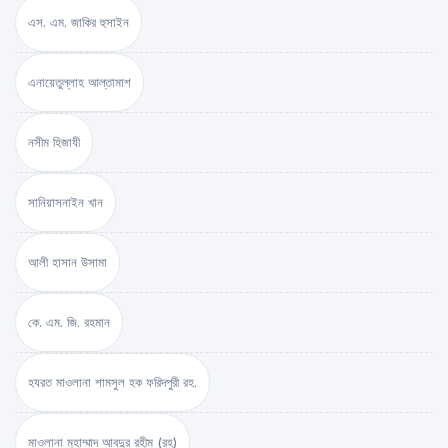
এস. এম. জাকির হুসাইন
এনায়েতুল্লাহ আল্‌তামাশ
নসীম হিজাযী
সানিয়াসনাইন খান
আলী হাসান উসামা
কে. এম. জি. রহমান
হযরত মাওলানা শামসুল হক ফরিদপুরী রহ.
মাওলানা মুহাম্মাদ আবদুর রহীম (রহ)