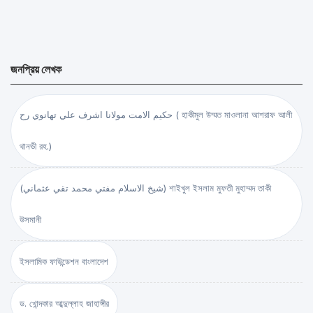
জনপ্রিয় লেখক
حكيم الامت مولانا اشرف علي تهانوي رح ( হাকীমুল উম্মত মাওলানা আশরাফ আলী
থানভী রহ.)
(شيخ الاسلام مفتي محمد تقي عثماني) শাইখুল ইসলাম মুফতী মুহাম্মদ তাকী
উসমানী
ইসলামিক ফাউন্ডেশন বাংলাদেশ
ড. খোন্দকার আব্দুল্লাহ জাহাঙ্গীর