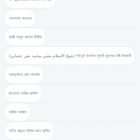
মোশতাক আহমেদ
কাজী আবুল কালাম সিদ্দীক
(شيخ الاسلام مفتي محمد تقي عثماني) শাইখুল ইসলাম মুফতী মুহাম্মদ তকী উসমানী
আবদুল্লাহ আল মাসউদ
মাওলানা তারিক জামিল
আরিফ আজাদ
শাইখ আব্দুল মালিক আল কাসিম