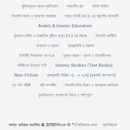
মুক্তিযুদ্ধে প্রথম প্রতিরোধ
সমকালীন গল্প
লাইফ স্টাইল
ইসলামি আমল ও আমলের সহায়িকা
হযরহ থানভী (রহ.)-এর পছন্দনীয় ঘটনাবলী
Arabic & Islamic Education
কুরআন-হাদীস ও বৈজ্ঞানিক দৃষ্টিতে রাসূল (সা.) এর মিরাজ
ইসলামি অর্থনীতি
নানাদেশ ও ভ্রমণ
স্বাস্থ্যবিধি ও পরামর্শ
ইসলামী বিশ্বকোষ ৭ম খণ্ড
বুলূগুল মারাম - শব্দার্থ ও তাহক্বীকসহ
মনীষীদের চিরন্তন বাণী
Islamic Studies (Text Books)
Non-Fiction
রাজকুমারী সিরিজ -(১ -৪ খণ্ড) (রকমারি কালেকশন)
কে সেই নবীজী
নারী সম্পর্কীয়
ইসলামি বিধি-বিধান ও মাসআলা-মাসায়েল
যুদ্ধবিধ্বস্ত বাংলাদেশঃ বিচার ও ক্ষতিপুরণ
সমস্ত অধিকার সংরক্ষিত © 2019পিডিএফ বই ™ ⁄
মালিকদের জন্য
প্রতিক্রিয়া