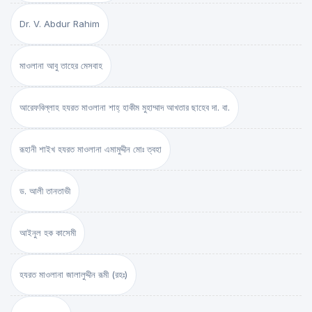
Dr. V. Abdur Rahim
মাওলানা আবু তাহের মেসবাহ
আরেফবিল্লাহ হযরত মাওলানা শাহ্ হাকীম মুহাম্মাদ আখতার ছাহেব দা. বা.
রূহানী শাইখ হযরত মাওলানা এমামুদ্দীন মোঃ ত্বহা
ড. আলী তানতাভী
আইনুল হক কাসেমী
হযরত মাওলানা জালালুদ্দীন রূমী (রহঃ)