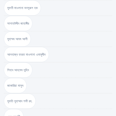
মুফতী মাওলানা মনসূরুল হক
সালাহউদ্দীন জাহাঙ্গীর
মুহাম্মদ আদম আলী
আলহাজ্ব হযরত মাওলানা এমামুদ্দীন
শিহাব আহমেদ তুহিন
জাকারিয়া মাসুদ
মুফতি মুহাম্মাদ শফী রহ.