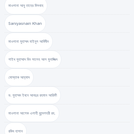
মাওলানা আবু তাহের মিসবাহ
Saniyasnain Khan
মাওলানা মুহাম্মদ যাইনুল আবিদীন
শাইখ মুহাম্মাদ বিন সালেহ আল মুনাজ্জিদ
মোস্তাক আহ্‌মাদ
ড. মুহাম্মদ ইবনে আবদুর রহমান আরিফী
মাওলানা আশেক এলাহী বুলন্দশহরী রহ.
রকিব হাসান