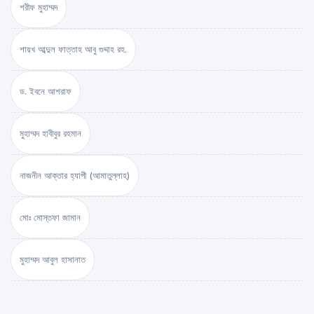
শরীফ মুহাম্মদ
শায়খ আব্দুল ফাত্তাহ আবু গুদ্দাহ রহ.
ড. ইবনে আশরাফ
মুহাম্মদ হাবীবুর রহমান
নাজনীন আক্তার হ্যাপী (আমাতুল্লাহ)
মোঃ মোস্তফা জামান
মুহাম্মদ আবুল হাসানাত