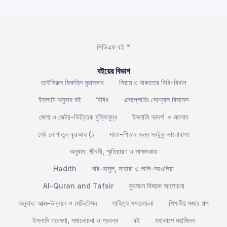
পিডিএফ বই ™
বইয়ের বিভাগ
তাইসিরুল ফিকহিল মুয়াসসার
সিয়াম ও যাকাতের বিধি-বিধান
ইসলামি অনুবাদ বই
বিবিধ
এক্সপ্লোরিং সোশ্যাল বিসনেস
জেলা ও সেক্টর-ভিত্তিক মুক্তিযুদ্ধ
ইসলামি আদর্শ ও মতবাদ
সেট লোগাতুল কুরআন (১
মাতা-পিতার জন্য সবটুকু ভালোবাসা
অনুবাদ: জীবনী, স্মৃতিচারণ ও সাক্ষাৎকার
Hadith
নবি-রাসুল, সাহাবা ও অলি-আওলিয়া
Al-Quran and Tafsir
কুরআন বিষয়ক আলোচনা
অনুবাদ: আত্ম-উন্নয়ন ও মেডিটেশন
সাহিত্য সমালোচনা
শিক্ষনীয় মজার গল্প
ইসলামি গবেষণা, সমালোচনা ও প্রবন্ধ
বই
মহাকাশে মহামিলন