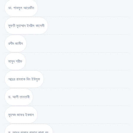
ডা. শামসুল আরেফীন
মুফতী মুহাম্মাদ ইদরীস কাসেমী
রশীদ জামীল
মাসুদ শরীফ
আব্দুর রাযযাক বিন ইউসুফ
ড. আলী তানতাবী
মুহম্মদ জাফর ইকবাল
ড. আব্দুর রহমান রাফাত পাশা রহ.