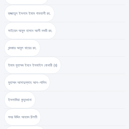
হুজ্জাতুল ইসলাম ইমাম গাযযালী রহ.
সাইয়েদ আবুল হাসান আলী নদভী রহ.
খন্দকার আবুল খায়ের রহ.
ইমাম মুহাম্মদ ইবনে ইসমাইল বোখারী (র)
মুহাম্মদ আসাদুল্লাহ আল-গালিব
ইসলামিয়া কুতুবখানা
সদর উদ্দিন আহমদ চিশতী