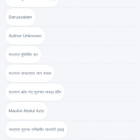
Darussalam
Author Unknown
মাওলানা মুহিউদ্দীন খান
মাওলানা আবদুল্লাহ আল ফারূক
মাওলানা ডক্টর শাহ্‌ মুহাম্মাদ আবদুর রহীম
Maulivi Abdul Aziz
আল্লামা মুহাম্মদ নাসীরুদ্দীন আলবানী (রহঃ)