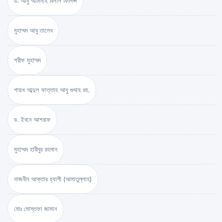
ড. আবু আমিনাহ বিলাল ফিলিপ্স
মুহাম্মদ আবু তালেব
শরীফ মুহাম্মদ
শায়খ আব্দুল ফাত্তাহ আবু গুদ্দাহ রহ.
ড. ইবনে আশরাফ
মুহাম্মদ হাবীবুর রহমান
নাজনীন আক্তার হ্যাপী (আমাতুল্লাহ)
মোঃ মোস্তফা জামান