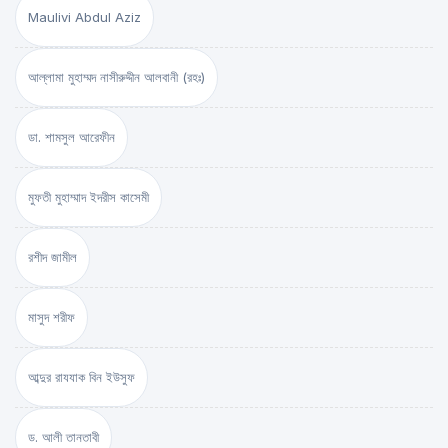
Maulivi Abdul Aziz
আল্লামা মুহাম্মদ নাসীরুদ্দীন আলবানী (রহঃ)
ডা. শামসুল আরেফীন
মুফতী মুহাম্মাদ ইদরীস কাসেমী
রশীদ জামীল
মাসুদ শরীফ
আব্দুর রাযযাক বিন ইউসুফ
ড. আলী তানতাবী