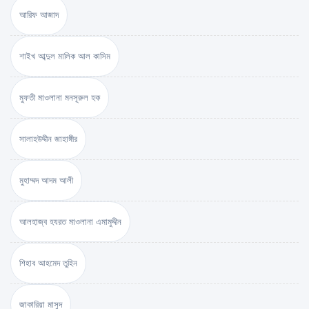
আরিফ আজাদ
শাইখ আব্দুল মালিক আল কাসিম
মুফতী মাওলানা মনসূরুল হক
সালাহউদ্দীন জাহাঙ্গীর
মুহাম্মদ আদম আলী
আলহাজ্ব হযরত মাওলানা এমামুদ্দীন
শিহাব আহমেদ তুহিন
জাকারিয়া মাসুদ