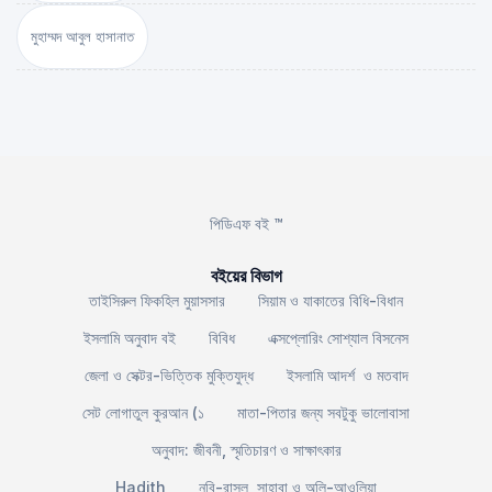
মুহাম্মদ আবুল হাসানাত
পিডিএফ বই ™
বইয়ের বিভাগ
তাইসিরুল ফিকহিল মুয়াসসার
সিয়াম ও যাকাতের বিধি-বিধান
ইসলামি অনুবাদ বই
বিবিধ
এক্সপ্লোরিং সোশ্যাল বিসনেস
জেলা ও সেক্টর-ভিত্তিক মুক্তিযুদ্ধ
ইসলামি আদর্শ ও মতবাদ
সেট লোগাতুল কুরআন (১
মাতা-পিতার জন্য সবটুকু ভালোবাসা
অনুবাদ: জীবনী, স্মৃতিচারণ ও সাক্ষাৎকার
Hadith
নবি-রাসুল, সাহাবা ও অলি-আওলিয়া