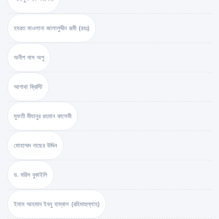
হযরত মাওলানা জালালুদ্দীন রূমী (রহঃ)
অনীশ দাস অপু
আগাথা ক্রিস্টি
মুফতী মীযানুর রহমান কাসেমী
মোহাম্মদ নাছের উদ্দিন
ড. মরিস বুকাইলি
ইমাম আহমাদ ইবনু হাম্বাল (রহিমাহুল্লাহ)