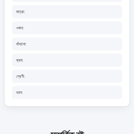
মাত্রা:
ওজন:
বাঁধানো:
ক্রম:
শ্রেণী:
বয়স: