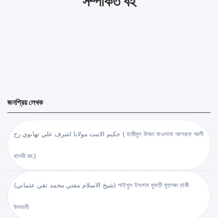
সম্পর্কিত বই
জনপ্রিয় লেখক
حكيم الامت مولانا اشرف علي تهانوي رح ( হাকীমুল উম্মত মাওলানা আশরাফ আলী
থানভী রহ.)
(شيخ الاسلام مفتي محمد تقي عثماني) শাইখুল ইসলাম মুফতী মুহাম্মদ তাকী
উসমানী