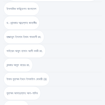
ইসলামিক ফাউন্ডেশন বাংলাদেশ
ড. খোন্দকার আব্দুল্লাহ জাহাঙ্গীর
হুজ্জাতুল ইসলাম ইমাম গাযযালী রহ.
সাইয়েদ আবুল হাসান আলী নদভী রহ.
খন্দকার আবুল খায়ের রহ.
ইমাম মুহাম্মদ ইবনে ইসমাইল বোখারী (র)
মুহাম্মদ আসাদুল্লাহ আল-গালিব