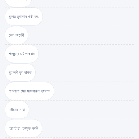
মুফতি মুহাম্মাদ শফী রহ.
ডেল কার্নেগী
শরৎচন্দ্র চট্টোপাধ্যায়
মুহাম্মদী বুক হাউজ
মাওলানা মোঃ মাজহারুল ইসলাম
সৌমেন সাহা
ইয়াহইয়া ইউসুফ নদভী