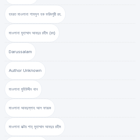
হযরত মাওলানা শামসুল হক ফরিদপুরী রহ.
মাওলানা মুহাম্মাদ আবদুর রহীম (রহ)
Darussalam
Author Unknown
মাওলানা মুহিউদ্দীন খান
মাওলানা আবদুল্লাহ আল ফারূক
মাওলানা ডক্টর শাহ্‌ মুহাম্মাদ আবদুর রহীম