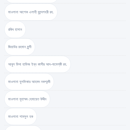
মাওলানা আশেক এলাহী বুলন্দশহরী রহ.
রকিব হাসান
জিয়াউর রহমান মুন্সী
আবুল ফিদা হাফিজ ইব্‌ন কাসীর আদ-দামেশ্‌কী রহ.
মাওলানা যুলফিকার আহমদ নকশবন্দী
মাওলানা মুহাম্মদ হেমায়েত উদ্দীন
মাওলানা শামসুল হক