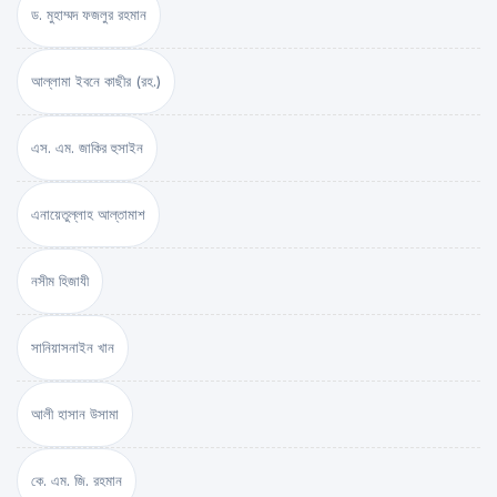
ড. মুহাম্মদ ফজলুর রহমান
আল্লামা ইবনে কাছীর (রহ.)
এস. এম. জাকির হুসাইন
এনায়েতুল্লাহ আল্‌তামাশ
নসীম হিজাযী
সানিয়াসনাইন খান
আলী হাসান উসামা
কে. এম. জি. রহমান