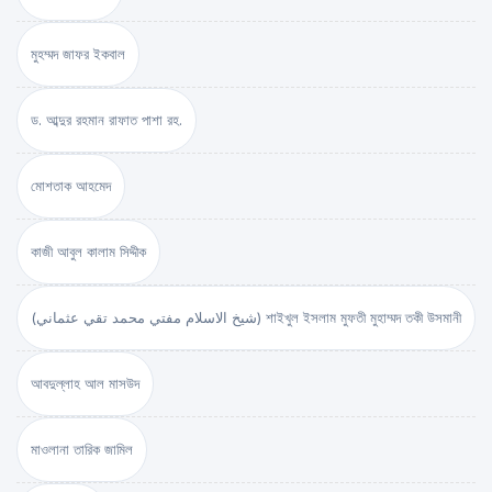
মুহম্মদ জাফর ইকবাল
ড. আব্দুর রহমান রাফাত পাশা রহ.
মোশতাক আহমেদ
কাজী আবুল কালাম সিদ্দীক
(شيخ الاسلام مفتي محمد تقي عثماني) শাইখুল ইসলাম মুফতী মুহাম্মদ তকী উসমানী
আবদুল্লাহ আল মাসউদ
মাওলানা তারিক জামিল