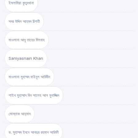
ইসলামিয়া কুতুবখানা
সদর উদ্দিন আহমদ চিশতী
মাওলানা আবু তাহের মিসবাহ
Saniyasnain Khan
মাওলানা মুহাম্মদ যাইনুল আবিদীন
শাইখ মুহাম্মাদ বিন সালেহ আল মুনাজ্জিদ
মোস্তাক আহ্‌মাদ
ড. মুহাম্মদ ইবনে আবদুর রহমান আরিফী