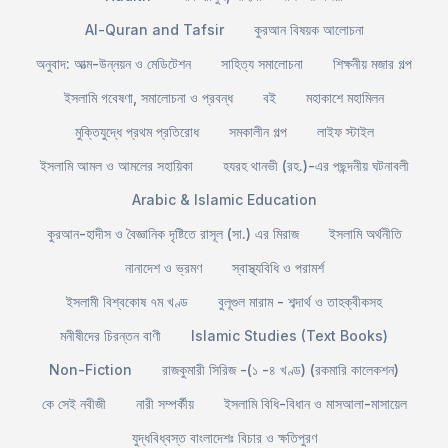
Al-Quran and Tafsir
কুরআন বিষয়ক আলোচনা
অনুবাদ: আত্ম-উন্নয়ন ও মেডিটেশন
সাহিত্য সমালোচনা
শিক্ষনীয় মজার গল্প
ইসলামি গবেষণা, সমালোচনা ও প্রবন্ধ
বই
মহাকাশে মহামিলন
মুক্তিযুদ্ধে প্রথম প্রতিরোধ
সমকালীন গল্প
লাইফ স্টাইল
ইসলামি আমল ও আমলের সহায়িকা
হযরহ থানভী (রহ.)-এর পছন্দনীয় ঘটনাবলী
Arabic & Islamic Education
কুরআন-হাদীস ও বৈজ্ঞানিক দৃষ্টিতে রাসূল (সা.) এর মিরাজ
ইসলামি অর্থনীতি
নানাদেশ ও ভ্রমণ
স্বাস্থ্যবিধি ও পরামর্শ
ইসলামী বিশ্বকোষ ৭ম খণ্ড
বুলূগুল মারাম - শব্দার্থ ও তাহক্বীকসহ
মনীষীদের চিরন্তন বাণী
Islamic Studies (Text Books)
Non-Fiction
রাজকুমারী সিরিজ -(১ -৪ খণ্ড) (রকমারি কালেকশন)
কে সেই নবীজী
নারী সম্পর্কীয়
ইসলামি বিধি-বিধান ও মাসআলা-মাসায়েল
যুদ্ধবিধ্বস্ত বাংলাদেশঃ বিচার ও ক্ষতিপুরণ