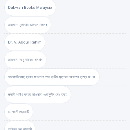
Dakwah Books Malaysia
মাওলানা মুহাম্মাদ আবদুল মালেক
Dr. V. Abdur Rahim
মাওলানা আবু তাহের মেসবাহ
আরেফবিল্লাহ হযরত মাওলানা শাহ্ হাকীম মুহাম্মাদ আখতার ছাহেব দা. বা.
রূহানী শাইখ হযরত মাওলানা এমামুদ্দীন মোঃ ত্বহা
ড. আলী তানতাভী
আইনুল হক কাসেমী