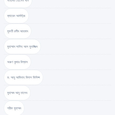
সাহাদত হোসেন খান
ক্যারেন আর্মস্ট্রং
মুফতী রশীদ আহমাদ
মুহাম্মাদ সালিহ আল মুনাজ্জিদ
অরুণ কুমার বিশ্বাস
ড. আবু আমিনাহ বিলাল ফিলিপ্স
মুহাম্মদ আবু তালেব
শরীফ মুহাম্মদ