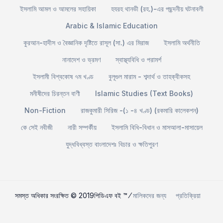
ইসলামি আমল ও আমলের সহায়িকা
হযরহ থানভী (রহ.)-এর পছন্দনীয় ঘটনাবলী
Arabic & Islamic Education
কুরআন-হাদীস ও বৈজ্ঞানিক দৃষ্টিতে রাসূল (সা.) এর মিরাজ
ইসলামি অর্থনীতি
নানাদেশ ও ভ্রমণ
স্বাস্থ্যবিধি ও পরামর্শ
ইসলামী বিশ্বকোষ ৭ম খণ্ড
বুলূগুল মারাম - শব্দার্থ ও তাহক্বীকসহ
মনীষীদের চিরন্তন বাণী
Islamic Studies (Text Books)
Non-Fiction
রাজকুমারী সিরিজ -(১ -৪ খণ্ড) (রকমারি কালেকশন)
কে সেই নবীজী
নারী সম্পর্কীয়
ইসলামি বিধি-বিধান ও মাসআলা-মাসায়েল
যুদ্ধবিধ্বস্ত বাংলাদেশঃ বিচার ও ক্ষতিপুরণ
সমস্ত অধিকার সংরক্ষিত © 2019পিডিএফ বই ™ ⁄
মালিকদের জন্য
প্রতিক্রিয়া