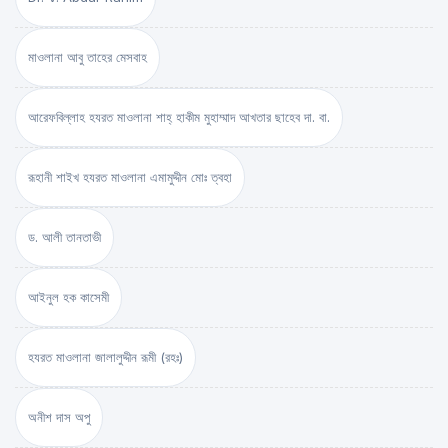
মাওলানা আবু তাহের মেসবাহ
আরেফবিল্লাহ হযরত মাওলানা শাহ্ হাকীম মুহাম্মাদ আখতার ছাহেব দা. বা.
রূহানী শাইখ হযরত মাওলানা এমামুদ্দীন মোঃ ত্বহা
ড. আলী তানতাভী
আইনুল হক কাসেমী
হযরত মাওলানা জালালুদ্দীন রূমী (রহঃ)
অনীশ দাস অপু