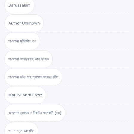
Darussalam
Author Unknown
মাওলানা মুহিউদ্দীন খান
মাওলানা আবদুল্লাহ আল ফারূক
মাওলানা ডক্টর শাহ্‌ মুহাম্মাদ আবদুর রহীম
Maulivi Abdul Aziz
আল্লামা মুহাম্মদ নাসীরুদ্দীন আলবানী (রহঃ)
ডা. শামসুল আরেফীন