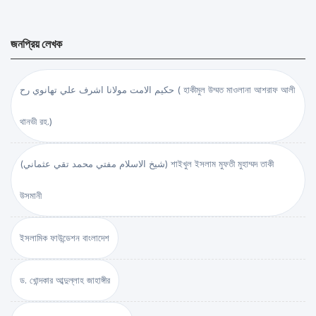
জনপ্রিয় লেখক
حكيم الامت مولانا اشرف علي تهانوي رح ( হাকীমুল উম্মত মাওলানা আশরাফ আলী
থানভী রহ.)
(شيخ الاسلام مفتي محمد تقي عثماني) শাইখুল ইসলাম মুফতী মুহাম্মদ তাকী
উসমানী
ইসলামিক ফাউন্ডেশন বাংলাদেশ
ড. খোন্দকার আব্দুল্লাহ জাহাঙ্গীর