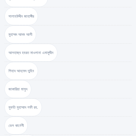
সালাহউদ্দীন জাহাঙ্গীর
মুহাম্মদ আদম আলী
আলহাজ্ব হযরত মাওলানা এমামুদ্দীন
শিহাব আহমেদ তুহিন
জাকারিয়া মাসুদ
মুফতি মুহাম্মাদ শফী রহ.
ডেল কার্নেগী