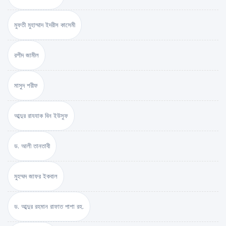
মুফতী মুহাম্মাদ ইদরীস কাসেমী
রশীদ জামীল
মাসুদ শরীফ
আব্দুর রাযযাক বিন ইউসুফ
ড. আলী তানতাবী
মুহম্মদ জাফর ইকবাল
ড. আব্দুর রহমান রাফাত পাশা রহ.