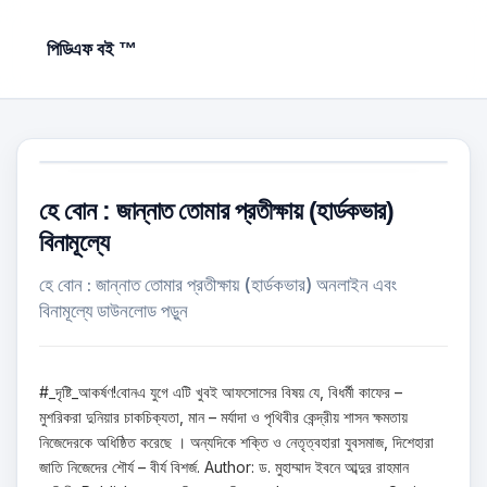
পিডিএফ বই ™
হে বোন : জান্নাত তোমার প্রতীক্ষায় (হার্ডকভার)
বিনামূল্যে
হে বোন : জান্নাত তোমার প্রতীক্ষায় (হার্ডকভার) অনলাইন এবং
বিনামূল্যে ডাউনলোড পড়ুন
#_দৃষ্টি_আকর্ষণ!বোনএ যুগে এটি খুবই আফসোসের বিষয় যে, বিধর্মী কাফের –
মুশরিকরা দুনিয়ার চাকচিক্যতা, মান – মর্যাদা ও পৃথিবীর কেন্দ্রীয় শাসন ক্ষমতায়
নিজেদেরকে অধিষ্ঠিত করেছে । অন্যদিকে শক্তি ও নেতৃত্বহারা যুবসমাজ, দিশেহারা
জাতি নিজেদের শৌর্য – বীর্য বিশর্জ. Author: ড. মুহাম্মাদ ইবনে আব্দুর রাহমান