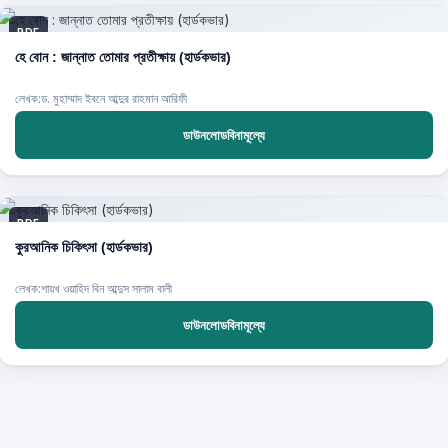
PDF
হে বোন : জান্নাত তোমার প্রতীক্ষায় (হার্ডকভার)
লেখক:ড. মুহাম্মাদ ইবনে আব্দুর রাহমান আরিফী
ডাউনলোডবিনামূল্যে
PDF
কুরআনিক চিকিৎসা (হার্ডকভার)
লেখক:শায়খ ওয়াহিদ বিন আব্দুস সালাম বালী
ডাউনলোডবিনামূল্যে