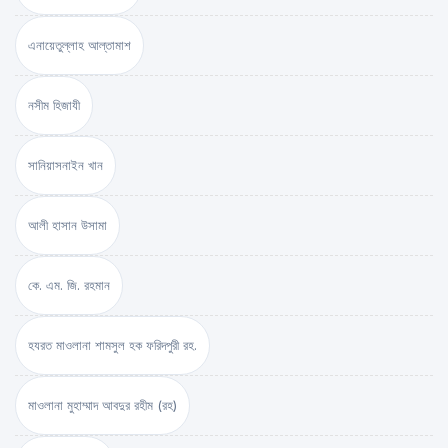
এনায়েতুল্লাহ আল্‌তামাশ
নসীম হিজাযী
সানিয়াসনাইন খান
আলী হাসান উসামা
কে. এম. জি. রহমান
হযরত মাওলানা শামসুল হক ফরিদপুরী রহ.
মাওলানা মুহাম্মাদ আবদুর রহীম (রহ)