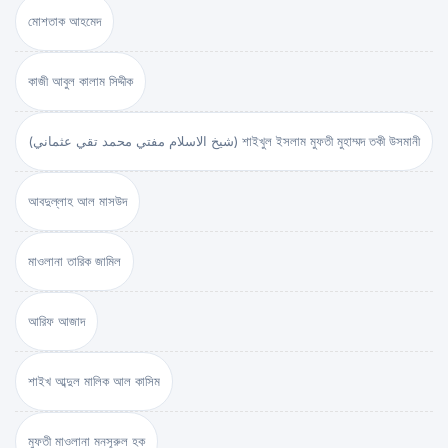
মোশতাক আহমেদ
কাজী আবুল কালাম সিদ্দীক
(شيخ الاسلام مفتي محمد تقي عثماني) শাইখুল ইসলাম মুফতী মুহাম্মদ তকী উসমানী
আবদুল্লাহ আল মাসউদ
মাওলানা তারিক জামিল
আরিফ আজাদ
শাইখ আব্দুল মালিক আল কাসিম
মুফতী মাওলানা মনসূরুল হক