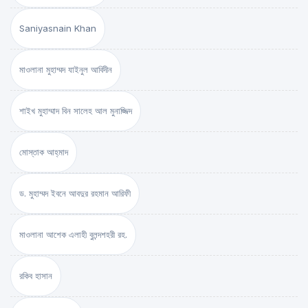
Saniyasnain Khan
মাওলানা মুহাম্মদ যাইনুল আবিদীন
শাইখ মুহাম্মাদ বিন সালেহ আল মুনাজ্জিদ
মোস্তাক আহ্‌মাদ
ড. মুহাম্মদ ইবনে আবদুর রহমান আরিফী
মাওলানা আশেক এলাহী বুলন্দশহরী রহ.
রকিব হাসান