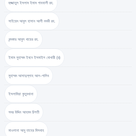
হুজ্জাতুল ইসলাম ইমাম গাযযালী রহ.
সাইয়েদ আবুল হাসান আলী নদভী রহ.
খন্দকার আবুল খায়ের রহ.
ইমাম মুহাম্মদ ইবনে ইসমাইল বোখারী (র)
মুহাম্মদ আসাদুল্লাহ আল-গালিব
ইসলামিয়া কুতুবখানা
সদর উদ্দিন আহমদ চিশতী
মাওলানা আবু তাহের মিসবাহ