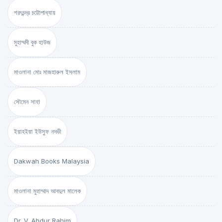
শরৎচন্দ্র চট্টোপাধ্যায়
মুহাম্মদী বুক হাউজ
মাওলানা মোঃ মাজহারুল ইসলাম
সৌমেন সাহা
ইয়াহইয়া ইউসুফ নদভী
Dakwah Books Malaysia
মাওলানা মুহাম্মাদ আবদুল মালেক
Dr. V. Abdur Rahim