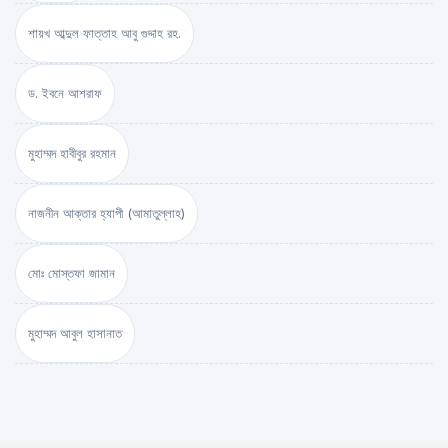
শায়খ আব্দুল ফাত্তাহ আবু গুদ্দাহ রহ.
ড. ইবনে আশরাফ
মুহাম্মদ হাবীবুর রহমান
নাজনীন আক্তার হ্যাপী (আমাতুল্লাহ)
মোঃ মোস্তফা জামান
মুহাম্মদ আবুল হাসানাত