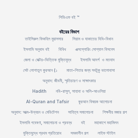
পিডিএফ বই ™
বইয়ের বিভাগ
তাইসিরুল ফিকহিল মুয়াসসার
সিয়াম ও যাকাতের বিধি-বিধান
ইসলামি অনুবাদ বই
বিবিধ
এক্সপ্লোরিং সোশ্যাল বিসনেস
জেলা ও সেক্টর-ভিত্তিক মুক্তিযুদ্ধ
ইসলামি আদর্শ ও মতবাদ
সেট লোগাতুল কুরআন (১
মাতা-পিতার জন্য সবটুকু ভালোবাসা
অনুবাদ: জীবনী, স্মৃতিচারণ ও সাক্ষাৎকার
Hadith
নবি-রাসুল, সাহাবা ও অলি-আওলিয়া
Al-Quran and Tafsir
কুরআন বিষয়ক আলোচনা
অনুবাদ: আত্ম-উন্নয়ন ও মেডিটেশন
সাহিত্য সমালোচনা
শিক্ষনীয় মজার গল্প
ইসলামি গবেষণা, সমালোচনা ও প্রবন্ধ
বই
মহাকাশে মহামিলন
মুক্তিযুদ্ধে প্রথম প্রতিরোধ
সমকালীন গল্প
লাইফ স্টাইল