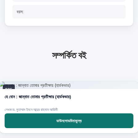
বয়স:
সম্পর্কিত বই
PDF
হে বোন : জান্নাত তোমার প্রতীক্ষায় (হার্ডকভার)
লেখক:ড. মুহাম্মাদ ইবনে আব্দুর রাহমান আরিফী
ডাউনলোডবিনামূল্যে