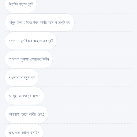
জিয়াউর রহমান মুন্সী
আবুল ফিদা হাফিজ ইব্‌ন কাসীর আদ-দামেশ্‌কী রহ.
মাওলানা যুলফিকার আহমদ নকশবন্দী
মাওলানা মুহাম্মদ হেমায়েত উদ্দীন
মাওলানা শামসুল হক
ড. মুহাম্মদ ফজলুর রহমান
আল্লামা ইবনে কাছীর (রহ.)
এস. এম. জাকির হুসাইন