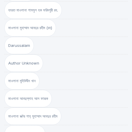
হযরত মাওলানা শামসুল হক ফরিদপুরী রহ.
মাওলানা মুহাম্মাদ আবদুর রহীম (রহ)
Darussalam
Author Unknown
মাওলানা মুহিউদ্দীন খান
মাওলানা আবদুল্লাহ আল ফারূক
মাওলানা ডক্টর শাহ্‌ মুহাম্মাদ আবদুর রহীম