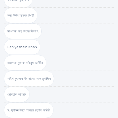
সদর উদ্দিন আহমদ চিশতী
মাওলানা আবু তাহের মিসবাহ
Saniyasnain Khan
মাওলানা মুহাম্মদ যাইনুল আবিদীন
শাইখ মুহাম্মাদ বিন সালেহ আল মুনাজ্জিদ
মোস্তাক আহ্‌মাদ
ড. মুহাম্মদ ইবনে আবদুর রহমান আরিফী