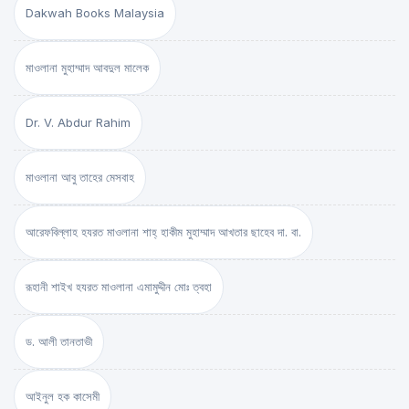
Dakwah Books Malaysia
মাওলানা মুহাম্মাদ আবদুল মালেক
Dr. V. Abdur Rahim
মাওলানা আবু তাহের মেসবাহ
আরেফবিল্লাহ হযরত মাওলানা শাহ্ হাকীম মুহাম্মাদ আখতার ছাহেব দা. বা.
রূহানী শাইখ হযরত মাওলানা এমামুদ্দীন মোঃ ত্বহা
ড. আলী তানতাভী
আইনুল হক কাসেমী