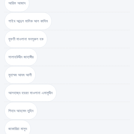
আরিফ আজাদ
শাইখ আব্দুল মালিক আল কাসিম
মুফতী মাওলানা মনসূরুল হক
সালাহউদ্দীন জাহাঙ্গীর
মুহাম্মদ আদম আলী
আলহাজ্ব হযরত মাওলানা এমামুদ্দীন
শিহাব আহমেদ তুহিন
জাকারিয়া মাসুদ