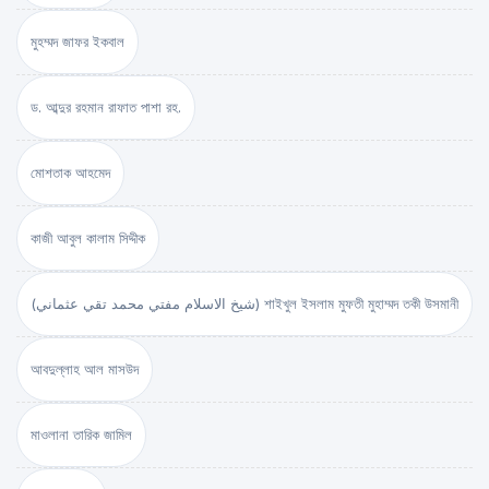
মুহম্মদ জাফর ইকবাল
ড. আব্দুর রহমান রাফাত পাশা রহ.
মোশতাক আহমেদ
কাজী আবুল কালাম সিদ্দীক
(شيخ الاسلام مفتي محمد تقي عثماني) শাইখুল ইসলাম মুফতী মুহাম্মদ তকী উসমানী
আবদুল্লাহ আল মাসউদ
মাওলানা তারিক জামিল