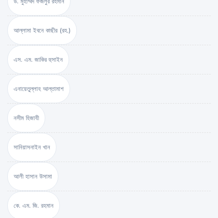
ড. মুহাম্মদ ফজলুর রহমান
আল্লামা ইবনে কাছীর (রহ.)
এস. এম. জাকির হুসাইন
এনায়েতুল্লাহ আল্‌তামাশ
নসীম হিজাযী
সানিয়াসনাইন খান
আলী হাসান উসামা
কে. এম. জি. রহমান