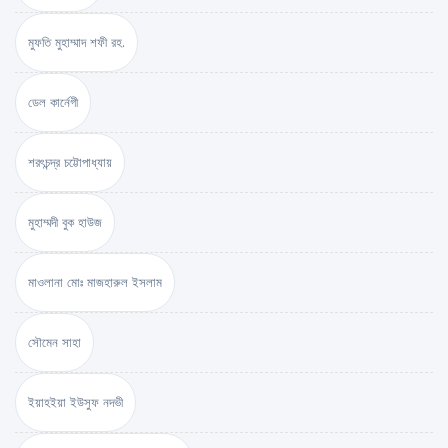
মুফতি মুহাম্মাদ শফী রহ.
ডেল কার্নেগী
শরৎচন্দ্র চট্টোপাধ্যায়
মুহাম্মদী বুক হাউজ
মাওলানা মোঃ মাজহারুল ইসলাম
সৌমেন সাহা
ইয়াহইয়া ইউসুফ নদভী