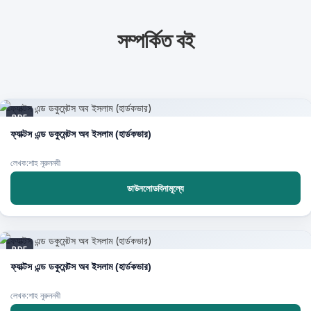
সম্পর্কিত বই
PDF
ফ্যাক্টস এন্ড ডকুমেন্টস অব ইসলাম (হার্ডকভার)
লেখক:শাহ নূরুননবী
ডাউনলোডবিনামূল্যে
PDF
ফ্যাক্টস এন্ড ডকুমেন্টস অব ইসলাম (হার্ডকভার)
লেখক:শাহ নূরুননবী