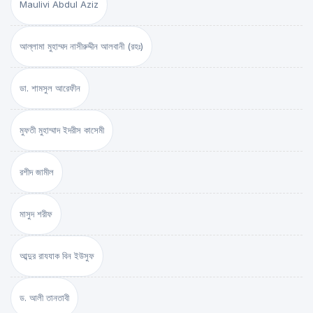
Maulivi Abdul Aziz
আল্লামা মুহাম্মদ নাসীরুদ্দীন আলবানী (রহঃ)
ডা. শামসুল আরেফীন
মুফতী মুহাম্মাদ ইদরীস কাসেমী
রশীদ জামীল
মাসুদ শরীফ
আব্দুর রাযযাক বিন ইউসুফ
ড. আলী তানতাবী