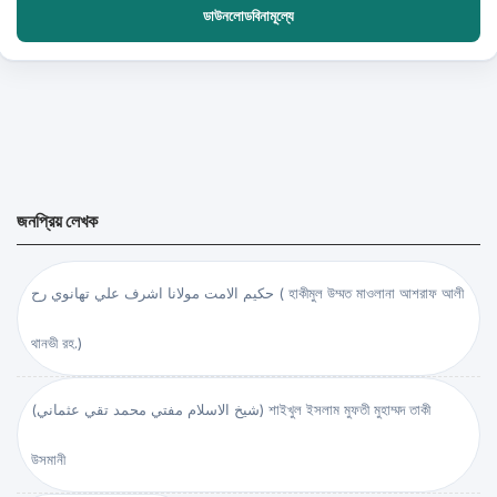
ডাউনলোডবিনামূল্যে
জনপ্রিয় লেখক
حكيم الامت مولانا اشرف علي تهانوي رح ( হাকীমুল উম্মত মাওলানা আশরাফ আলী
থানভী রহ.)
(شيخ الاسلام مفتي محمد تقي عثماني) শাইখুল ইসলাম মুফতী মুহাম্মদ তাকী
উসমানী