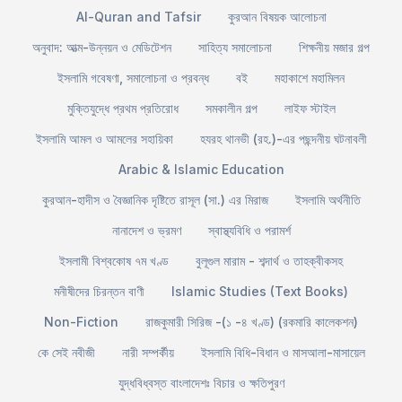
Al-Quran and Tafsir
কুরআন বিষয়ক আলোচনা
অনুবাদ: আত্ম-উন্নয়ন ও মেডিটেশন
সাহিত্য সমালোচনা
শিক্ষনীয় মজার গল্প
ইসলামি গবেষণা, সমালোচনা ও প্রবন্ধ
বই
মহাকাশে মহামিলন
মুক্তিযুদ্ধে প্রথম প্রতিরোধ
সমকালীন গল্প
লাইফ স্টাইল
ইসলামি আমল ও আমলের সহায়িকা
হযরহ থানভী (রহ.)-এর পছন্দনীয় ঘটনাবলী
Arabic & Islamic Education
কুরআন-হাদীস ও বৈজ্ঞানিক দৃষ্টিতে রাসূল (সা.) এর মিরাজ
ইসলামি অর্থনীতি
নানাদেশ ও ভ্রমণ
স্বাস্থ্যবিধি ও পরামর্শ
ইসলামী বিশ্বকোষ ৭ম খণ্ড
বুলূগুল মারাম - শব্দার্থ ও তাহক্বীকসহ
মনীষীদের চিরন্তন বাণী
Islamic Studies (Text Books)
Non-Fiction
রাজকুমারী সিরিজ -(১ -৪ খণ্ড) (রকমারি কালেকশন)
কে সেই নবীজী
নারী সম্পর্কীয়
ইসলামি বিধি-বিধান ও মাসআলা-মাসায়েল
যুদ্ধবিধ্বস্ত বাংলাদেশঃ বিচার ও ক্ষতিপুরণ