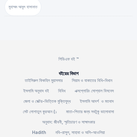
মুহাম্মদ আবুল হাসানাত
পিডিএফ বই ™
বইয়ের বিভাগ
তাইসিরুল ফিকহিল মুয়াসসার
সিয়াম ও যাকাতের বিধি-বিধান
ইসলামি অনুবাদ বই
বিবিধ
এক্সপ্লোরিং সোশ্যাল বিসনেস
জেলা ও সেক্টর-ভিত্তিক মুক্তিযুদ্ধ
ইসলামি আদর্শ ও মতবাদ
সেট লোগাতুল কুরআন (১
মাতা-পিতার জন্য সবটুকু ভালোবাসা
অনুবাদ: জীবনী, স্মৃতিচারণ ও সাক্ষাৎকার
Hadith
নবি-রাসুল, সাহাবা ও অলি-আওলিয়া