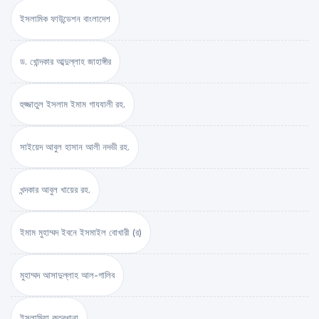
ইসলামিক ফাউন্ডেশন বাংলাদেশ
ড. খোন্দকার আব্দুল্লাহ জাহাঙ্গীর
হুজ্জাতুল ইসলাম ইমাম গাযযালী রহ.
সাইয়েদ আবুল হাসান আলী নদভী রহ.
খন্দকার আবুল খায়ের রহ.
ইমাম মুহাম্মদ ইবনে ইসমাইল বোখারী (র)
মুহাম্মদ আসাদুল্লাহ আল-গালিব
ইসলামিয়া কুতুবখানা