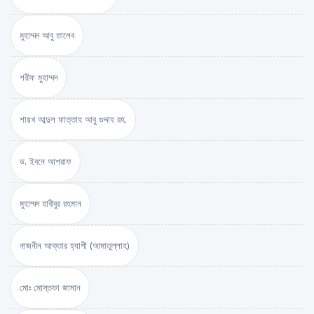
মুহাম্মদ আবু তালেব
শরীফ মুহাম্মদ
শায়খ আব্দুল ফাত্তাহ আবু গুদ্দাহ রহ.
ড. ইবনে আশরাফ
মুহাম্মদ হাবীবুর রহমান
নাজনীন আক্তার হ্যাপী (আমাতুল্লাহ)
মোঃ মোস্তফা জামান