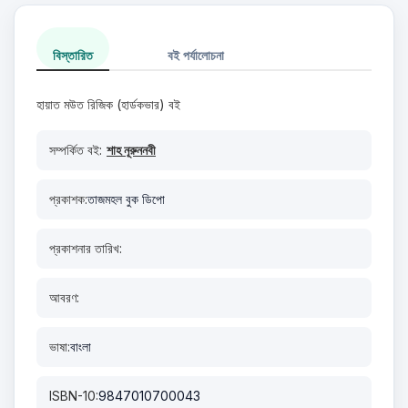
বিস্তারিত
বই পর্যালোচনা
হায়াত মউত রিজিক (হার্ডকভার) বই
সম্পর্কিত বই:
শাহ নূরুননবী
প্রকাশক:
তাজমহল বুক ডিপো
প্রকাশনার তারিখ:
আবরণ:
ভাষা:
বাংলা
ISBN-10:
9847010700043