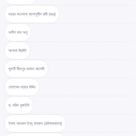
হযরত মাওলানা জালালুদ্দীন রূমী (রহঃ)
অনীশ দাস অপু
আগাথা ক্রিস্টি
মুফতী মীযানুর রহমান কাসেমী
মোহাম্মদ নাছের উদ্দিন
ড. মরিস বুকাইলি
ইমাম আহমাদ ইবনু হাম্বাল (রহিমাহুল্লাহ)