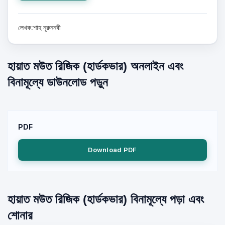
লেখক:শাহ নূরুননবী
হায়াত মউত রিজিক (হার্ডকভার) অনলাইন এবং
বিনামূল্যে ডাউনলোড পড়ুন
PDF
Download PDF
হায়াত মউত রিজিক (হার্ডকভার) বিনামূল্যে পড়া এবং
শোনার