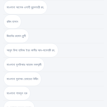
মাওলানা আশেক এলাহী বুলন্দশহরী রহ.
রকিব হাসান
জিয়াউর রহমান মুন্সী
আবুল ফিদা হাফিজ ইব্‌ন কাসীর আদ-দামেশ্‌কী রহ.
মাওলানা যুলফিকার আহমদ নকশবন্দী
মাওলানা মুহাম্মদ হেমায়েত উদ্দীন
মাওলানা শামসুল হক