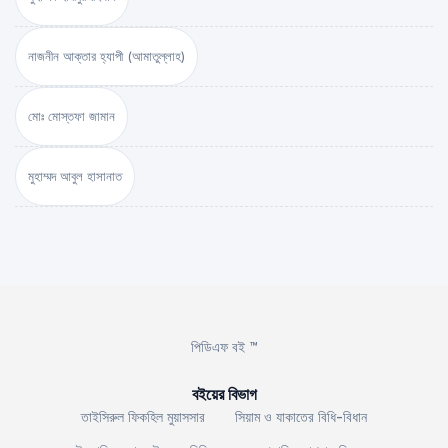
নাজনীন আক্তার হ্যাপী (আমাতুল্লাহ)
মোঃ মোস্তফা জামান
মুহাম্মদ আবুল হাসানাত
পিডিএফ বই ™
বইয়ের বিভাগ
তাইসিরুল ফিকহিল মুয়াসসার
সিয়াম ও যাকাতের বিধি-বিধান