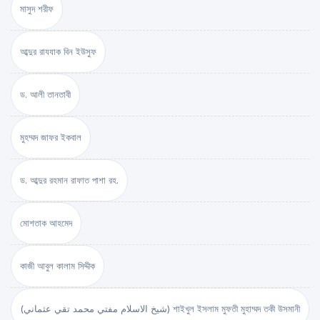
মাসুদ শরীফ
আব্দুর রাযযাক বিন ইউসুফ
ড. আলী তানতাবী
মুহম্মদ জাফর ইকবাল
ড. আব্দুর রহমান রাফাত পাশা রহ.
মোশতাক আহমেদ
কাজী আবুল কালাম সিদ্দীক
(شيخ الاسلام مفتي محمد تقي عثماني) শাইখুল ইসলাম মুফতী মুহাম্মদ তকী উসমানী