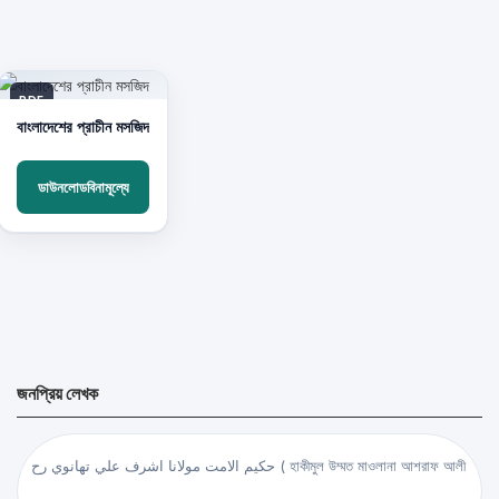
PDF
বাংলাদেশের প্রাচীন মসজিদ
ডাউনলোডবিনামূল্যে
জনপ্রিয় লেখক
حكيم الامت مولانا اشرف علي تهانوي رح ( হাকীমুল উম্মত মাওলানা আশরাফ আলী