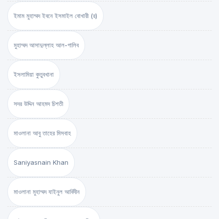
ইমাম মুহাম্মদ ইবনে ইসমাইল বোখারী (র)
মুহাম্মদ আসাদুল্লাহ আল-গালিব
ইসলামিয়া কুতুবখানা
সদর উদ্দিন আহমদ চিশতী
মাওলানা আবু তাহের মিসবাহ
Saniyasnain Khan
মাওলানা মুহাম্মদ যাইনুল আবিদীন