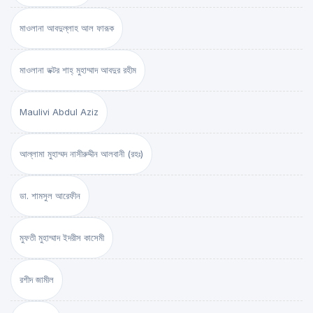
মাওলানা আবদুল্লাহ আল ফারূক
মাওলানা ডক্টর শাহ্‌ মুহাম্মাদ আবদুর রহীম
Maulivi Abdul Aziz
আল্লামা মুহাম্মদ নাসীরুদ্দীন আলবানী (রহঃ)
ডা. শামসুল আরেফীন
মুফতী মুহাম্মাদ ইদরীস কাসেমী
রশীদ জামীল