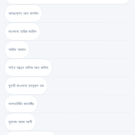
আবদুল্লাহ আল মাসউদ
মাওলানা তারিক জামিল
আরিফ আজাদ
শাইখ আব্দুল মালিক আল কাসিম
মুফতী মাওলানা মনসূরুল হক
সালাহউদ্দীন জাহাঙ্গীর
মুহাম্মদ আদম আলী