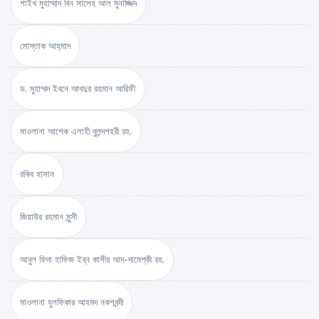
শাইখ মুহাম্মাদ বিন সালেহ আল মুনাজ্জিদ
মোস্তাক আহ্‌মাদ
ড. মুহাম্মদ ইবনে আবদুর রহমান আরিফী
মাওলানা আশেক এলাহী বুলন্দশহরী রহ.
রকিব হাসান
জিয়াউর রহমান মুন্সী
আবুল ফিদা হাফিজ ইব্‌ন কাসীর আদ-দামেশ্‌কী রহ.
মাওলানা যুলফিকার আহমদ নকশবন্দী