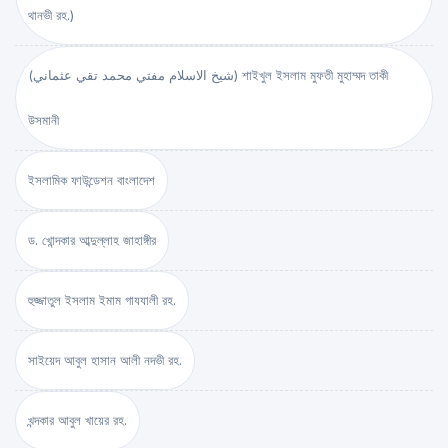
থানভী রহ.)
(شيخ الاسلام مفتي محمد تقي عثماني) শাইখুল ইসলাম মুফতী মুহাম্মদ তাকী
উসমানী
ইসলামিক ফাউন্ডেশন বাংলাদেশ
ড. খোন্দকার আব্দুল্লাহ জাহাঙ্গীর
হুজ্জাতুল ইসলাম ইমাম গাযযালী রহ.
সাইয়েদ আবুল হাসান আলী নদভী রহ.
খন্দকার আবুল খায়ের রহ.