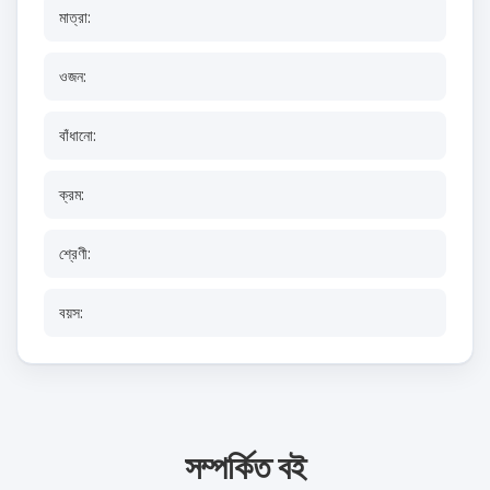
মাত্রা:
ওজন:
বাঁধানো:
ক্রম:
শ্রেণী:
বয়স:
সম্পর্কিত বই