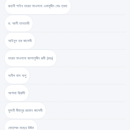
রূহানী শাইখ হযরত মাওলানা এমামুদ্দীন মোঃ ত্বহা
ড. আলী তানতাভী
আইনুল হক কাসেমী
হযরত মাওলানা জালালুদ্দীন রূমী (রহঃ)
অনীশ দাস অপু
আগাথা ক্রিস্টি
মুফতী মীযানুর রহমান কাসেমী
মোহাম্মদ নাছের উদ্দিন