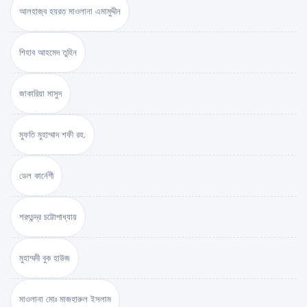
আলহাজ্ব হযরত মাওলানা এমামুদ্দীন
শিহাব আহমেদ তুহিন
জাকারিয়া মাসুদ
মুফতি মুহাম্মাদ শফী রহ.
ডেল কার্নেগী
শরৎচন্দ্র চট্টোপাধ্যায়
মুহাম্মদী বুক হাউজ
মাওলানা মোঃ মাজহারুল ইসলাম