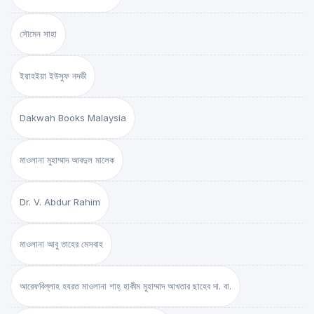
সৌমেন সাহা
ইয়াহইয়া ইউসুফ নদভী
Dakwah Books Malaysia
মাওলানা মুহাম্মাদ আবদুল মালেক
Dr. V. Abdur Rahim
মাওলানা আবু তাহের মেসবাহ
আরেফবিল্লাহ হযরত মাওলানা শাহ্ হাকীম মুহাম্মাদ আখতার ছাহেব দা. বা.