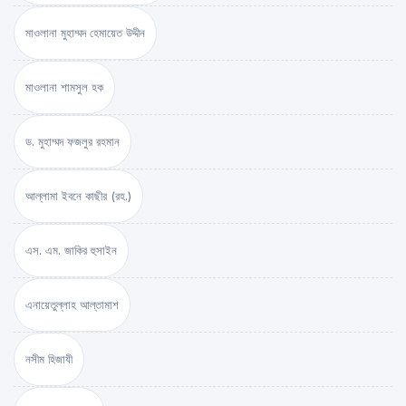
মাওলানা মুহাম্মদ হেমায়েত উদ্দীন
মাওলানা শামসুল হক
ড. মুহাম্মদ ফজলুর রহমান
আল্লামা ইবনে কাছীর (রহ.)
এস. এম. জাকির হুসাইন
এনায়েতুল্লাহ আল্‌তামাশ
নসীম হিজাযী