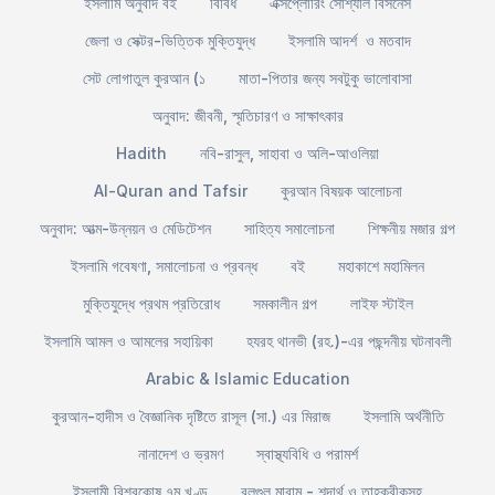
ইসলামি অনুবাদ বই
বিবিধ
এক্সপ্লোরিং সোশ্যাল বিসনেস
জেলা ও সেক্টর-ভিত্তিক মুক্তিযুদ্ধ
ইসলামি আদর্শ ও মতবাদ
সেট লোগাতুল কুরআন (১
মাতা-পিতার জন্য সবটুকু ভালোবাসা
অনুবাদ: জীবনী, স্মৃতিচারণ ও সাক্ষাৎকার
Hadith
নবি-রাসুল, সাহাবা ও অলি-আওলিয়া
Al-Quran and Tafsir
কুরআন বিষয়ক আলোচনা
অনুবাদ: আত্ম-উন্নয়ন ও মেডিটেশন
সাহিত্য সমালোচনা
শিক্ষনীয় মজার গল্প
ইসলামি গবেষণা, সমালোচনা ও প্রবন্ধ
বই
মহাকাশে মহামিলন
মুক্তিযুদ্ধে প্রথম প্রতিরোধ
সমকালীন গল্প
লাইফ স্টাইল
ইসলামি আমল ও আমলের সহায়িকা
হযরহ থানভী (রহ.)-এর পছন্দনীয় ঘটনাবলী
Arabic & Islamic Education
কুরআন-হাদীস ও বৈজ্ঞানিক দৃষ্টিতে রাসূল (সা.) এর মিরাজ
ইসলামি অর্থনীতি
নানাদেশ ও ভ্রমণ
স্বাস্থ্যবিধি ও পরামর্শ
ইসলামী বিশ্বকোষ ৭ম খণ্ড
বুলূগুল মারাম - শব্দার্থ ও তাহক্বীকসহ